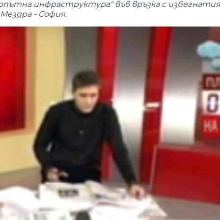
опътна инфраструктура" във връзка с избегнатия
Мездра - София.