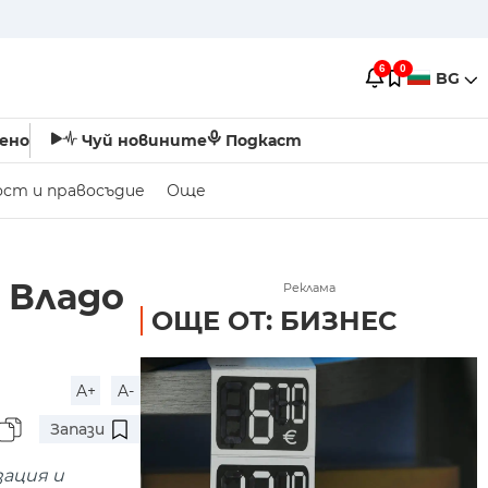
6
0
BG
ено
Чуй новините
Подкаст
ост и правосъдие
Още
 Владо
Реклама
ОЩЕ ОТ: БИЗНЕС
A+
A-
Запази
зация и