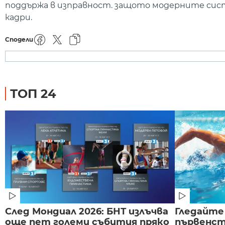
поддържа в изправност. защото модерните сист
кадри.
Сподели
ТОП 24
След Мондиал 2026: БНТ излъчва
Гледайте
още пет големи събития пряко
първенст