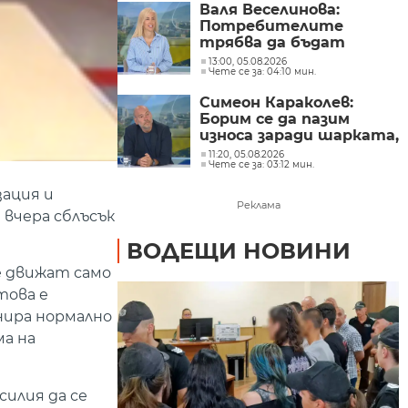
Валя Веселинова:
Потребителите
трябва да бъдат
разумни, да не се
13:00, 05.08.2026
Чете се за: 04:10 мин.
подлъгват по ниската
цена
Симеон Караколев:
Борим се да пазим
износа заради шарката,
а продаваме навън
11:20, 05.08.2026
Чете се за: 03:12 мин.
сиренето по 6 евро,
тук го купуваме по 15-
зация и
18 евро
Реклама
 вчера сблъсък
ВОДЕЩИ НОВИНИ
е движат само
това е
нира нормално
ма на
силия да се