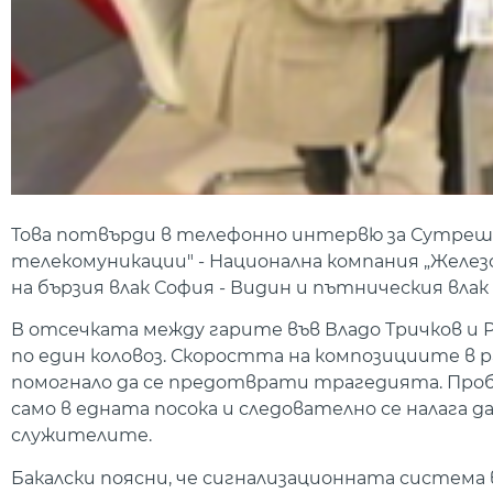
Това потвърди в телефонно интервю за Сутрешни
телекомуникации" - Национална компания „Желез
на бързия влак София - Видин и пътническия влак 
В отсечката между гарите във Владо Тричков и 
по един коловоз. Скоростта на композициите в 
помогнало да се предотврати трагедията. Проб
само в едната посока и следователно се налага д
служителите.
Бакалски поясни, че сигнализационната система в