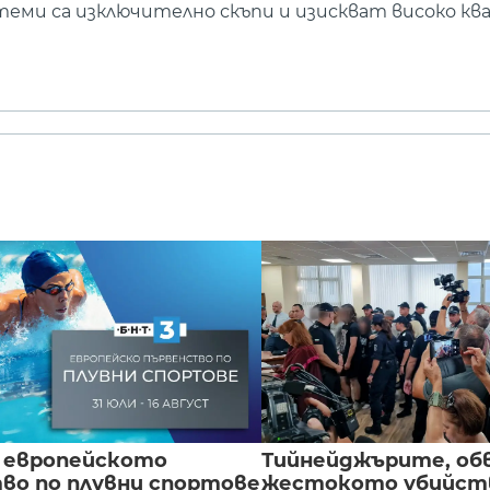
еми са изключително скъпи и изискват високо к
 европейското
Тийнейджърите, об
во по плувни спортове
жестокото убийств