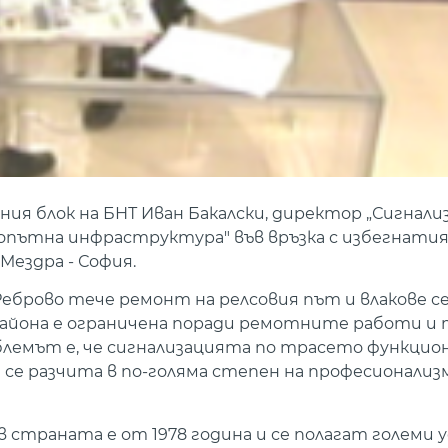
я блок на БНТ Иван Бакалски, директор „Сигнали
опътна инфраструктура" във връзка с избегнатия
Мездра - София.
Реброво тече ремонт на релсовия път и влакове с
района е ограничена поради ремотните работи и 
лемът е, че сигнализацията по трасето функцио
а се разчита в по-голяма степен на професионализ
 страната е от 1978 година и се полагат големи у