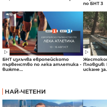
по БНТ 3
БНТ излъчва европейското
Жестоко
първенство по лека атлетика -
Пловдив:
вижте...
искане за.
НАЙ-ЧЕТЕНИ