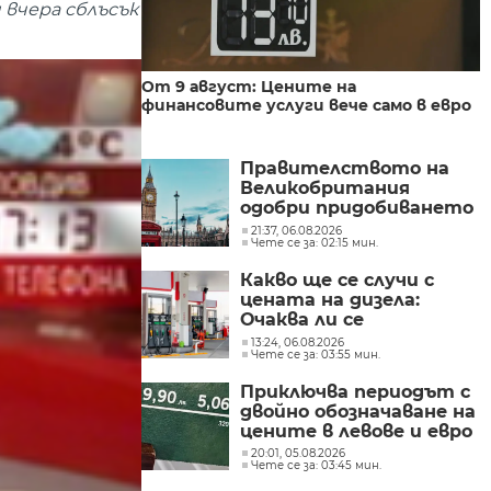
 вчера сблъсък
От 9 август: Цените на
финансовите услуги вече само в евро
Правителството на
Великобритания
одобри придобиването
на „Уорнър Брос
21:37, 06.08.2026
Чете се за: 02:15 мин.
Дискавъри“ от
„Парамаунт“ за 110
Какво ще се случи с
млрд. долара
цената на дизела:
Очаква ли се
поевтиняване или нов
13:24, 06.08.2026
Чете се за: 03:55 мин.
ръст?
Приключва периодът с
двойно обозначаване на
цените в левове и евро
20:01, 05.08.2026
Чете се за: 03:45 мин.