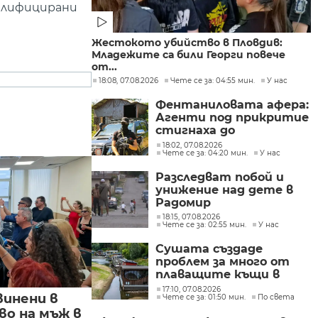
валифицирани
Жестокото убийство в Пловдив:
Младежите са били Георги повече
от...
18:08, 07.08.2026
Чете се за: 04:55 мин.
У нас
Фентаниловата афера:
Агенти под прикритие
стигнаха до
лабораторията във
18:02, 07.08.2026
Чете се за: 04:20 мин.
У нас
„Факултета“
Разследват побой и
унижение над дете в
Радомир
18:15, 07.08.2026
Чете се за: 02:55 мин.
У нас
Сушата създаде
проблем за много от
плаващите къщи в
Нидерландия
17:10, 07.08.2026
винени в
Чете се за: 01:50 мин.
По света
о на мъж в