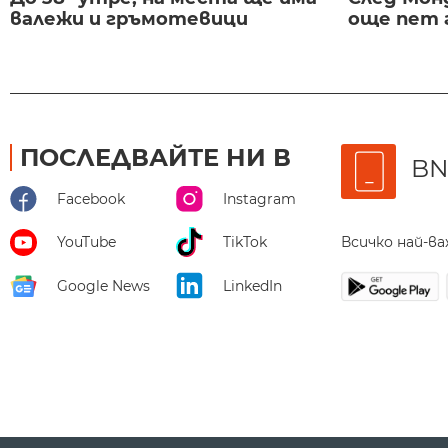
валежи и гръмотевици
още пет 
ПОСЛЕДВАЙТЕ НИ В
BN
Facebook
Instagram
Всичко най-в
YouTube
TikTok
Google News
LinkedIn