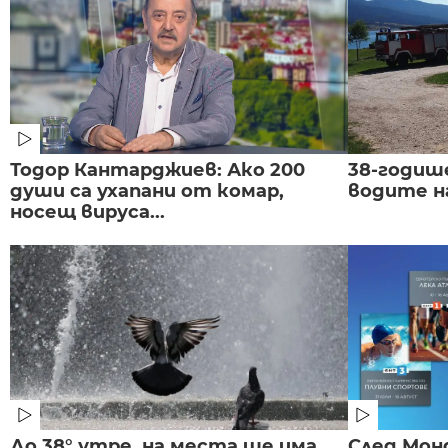
Тодор Кантарджиев: Ако 200
38-годиш
души са ухапани от комар,
водите н
носещ вируса...
До 38° утре, на места ще има
След Монд