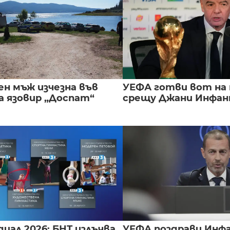
ен мъж изчезна във
УЕФА готви вот на
а язовир „Доспат“
срещу Джани Инфа
иал 2026: БНТ излъчва
УЕФА поздрави Инфа