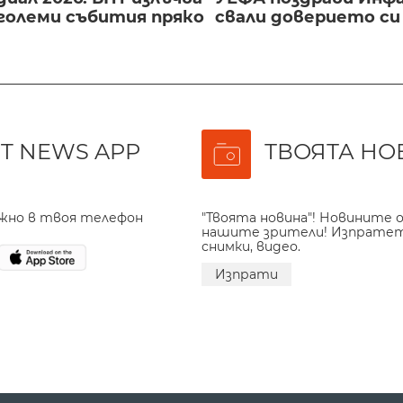
големи събития пряко
свали доверието с
T NEWS APP
ТВОЯТА НО
ажно в твоя телефон
"Твоята новина"! Новините о
нашите зрители! Изпрате
снимки, видео.
Изпрати