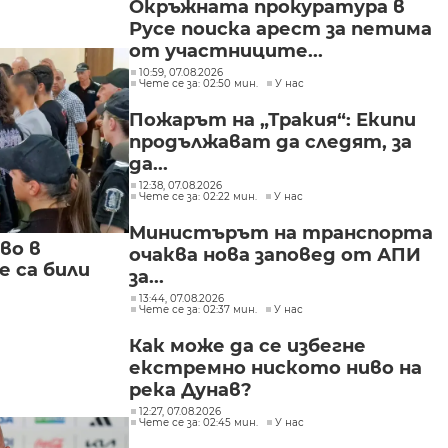
Окръжната прокуратура в
Русе поиска арест за петима
от участниците...
10:59, 07.08.2026
Чете се за: 02:50 мин.
У нас
Пожарът на „Тракия“: Екипи
продължават да следят, за
да...
12:38, 07.08.2026
Чете се за: 02:22 мин.
У нас
Министърът на транспорта
во в
очаква нова заповед от АПИ
 са били
за...
13:44, 07.08.2026
Чете се за: 02:37 мин.
У нас
Как може да се избегне
екстремно ниското ниво на
река Дунав?
12:27, 07.08.2026
Чете се за: 02:45 мин.
У нас