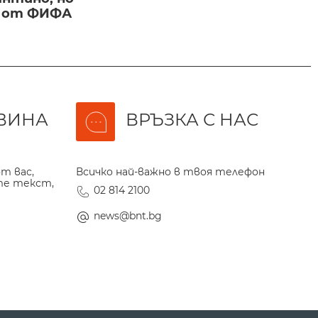
и от ФИФА
ВИНА
ВРЪЗКА С НАС
т вас,
Всичко най-важно в твоя телефон
те текст,
02 814 2100
news@bnt.bg