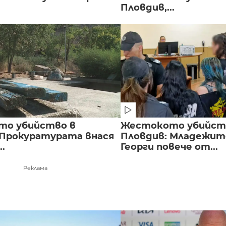
Пловдив,...
то убийство в
Жестокото убийст
 Прокуратурата внася
Пловдив: Младежите
..
Георги повече от...
Реклама