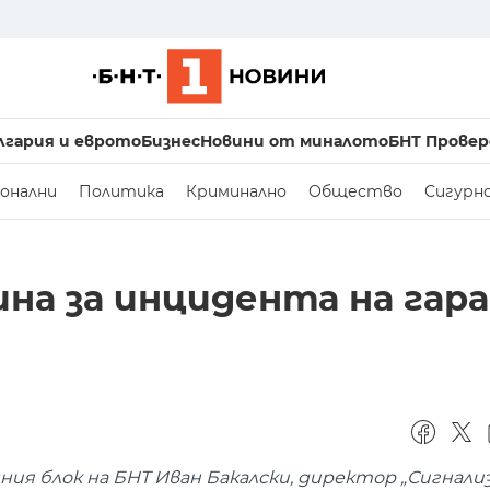
лгария и еврото
Бизнес
Новини от миналото
БНТ Провер
онални
Политика
Криминално
Общество
Сигурн
на за инцидента на гара
я блок на БНТ Иван Бакалски, директор „Сигнали