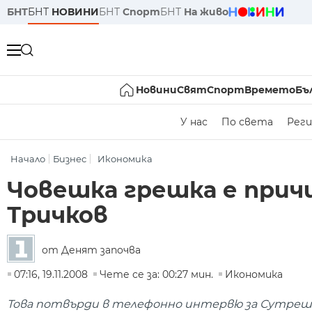
БНТ
БНТ
НОВИНИ
БНТ
Спорт
БНТ
На живо
Новини
Свят
Спорт
Времето
Бъ
У нас
По света
Реги
Начало
Бизнес
Икономика
Човешка грешка е причи
Тричков
от Денят започва
07:16, 19.11.2008
Чете се за: 00:27 мин.
Икономика
Това потвърди в телефонно интервю за Сутрешни