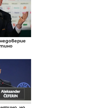
 недоверие
нтино
нтино, но