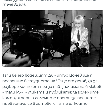
телевизия.
Тази вечер водещият Димитър Цонев ще я
посрещне в студиото на "Още от деня", за да
разбере лично от нея за най-значимата ѝ любов
- тази към музиката и публиката; за големите
композитори и големите поети; за песните,
превърнали се в хитове, и за тези, които