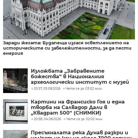
Заради жегата: Будапеща изгася осветлението на
историческите си забележителности, за да пести
енергия
Изложбата „Забравените
божества“ в Националния
археологически институт с музей
при БАН
20:57, 05.08.2026
Чете се за: 03:02 мин.
Картини на Франсиско Гоя и една
творба на Салвадор Дали в
„Квадрат 500“ (СНИМКИ)
20:58, 04.08.2026
Чете се за: 02:02 мин.
Пресъхналата река Дунав разкри и