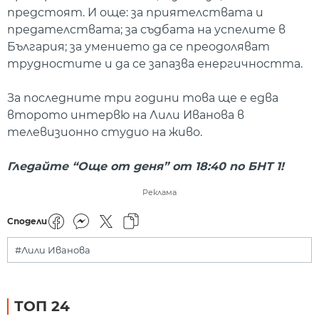
предстоят. И още: за приятелствата и
предателствата; за съдбата на успелите в
България; за умението да се преодоляват
трудностите и да се запазва енергичността.
За последните три години това ще е едва
второто интервю на Лили Иванова в
телевизионно студио на живо.
Гледайте “Oще от деня” от 18:40 по БНТ 1!
Реклама
Сподели
#Лили Иванова
ТОП 24