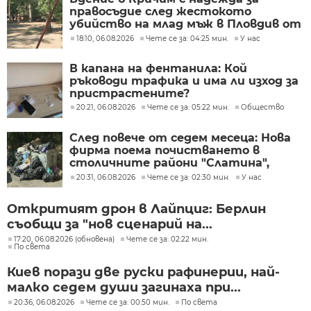
правосъдие след жестокото
убийство на млад мъж в Пловдив от
тийнейджъри
18:10, 06.08.2026
Чете се за: 04:25 мин.
У нас
В капана на фентанила: Кой
ръководи трафика и има ли изход за
пристрастените?
20:21, 06.08.2026
Чете се за: 05:22 мин.
Общество
След повече от седем месеца: Нова
фирма поема почистването в
столичните райони "Слатина",
"Подуяне" и "Изгрев"
20:31, 06.08.2026
Чете се за: 02:30 мин.
У нас
Откритият дрон в Лайпциг: Берлин
съобщи за "нов сценарий на...
17:20, 06.08.2026 (обновена)
Чете се за: 02:22 мин.
По света
Киев порази две руски рафинерии, най-
малко седем души загинаха при...
20:36, 06.08.2026
Чете се за: 00:50 мин.
По света