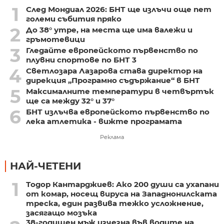
1
След Мондиал 2026: БНТ ще излъчи още пет
големи събития пряко
2
До 38° утре, на места ще има валежи и
гръмотевици
3
Гледайте европейското първенство по
плувни спортове по БНТ 3
4
Светлозара Лазарова става директор на
дирекция „Програмно съдържание“ в БНТ
5
Максималните температури в четвъртък
ще са между 32° и 37°
6
БНТ излъчва европейското първенство по
лека атлетика - вижте програмата
Реклама
НАЙ-ЧЕТЕНИ
1
Тодор Кантарджиев: Ако 200 души са ухапани
от комар, носещ вируса на Западнонилската
треска, един развива тежко усложнение,
засягащо мозъка
38-годишен мъж изчезна във водите на