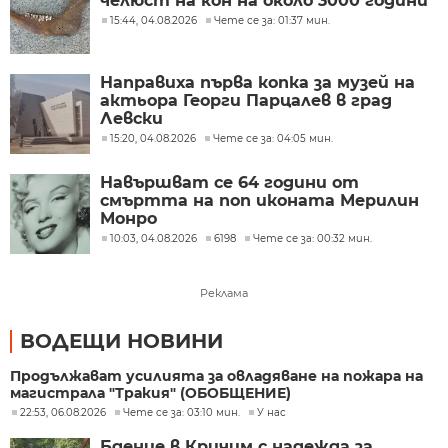
челюст на кон на около 3000 години
15:44, 04.08.2026
Чете се за: 01:37 мин.
Направиха първа копка за музей на
актьора Георги Парцалев в град
Левски
15:20, 04.08.2026
Чете се за: 04:05 мин.
Навършват се 64 години от
смъртта на поп иконата Мерилин
Монро
10:03, 04.08.2026
6198
Чете се за: 00:32 мин.
Реклама
ВОДЕЩИ НОВИНИ
Продължават усилията за овладяване на пожара на
магистрала "Тракия" (ОБОБЩЕНИЕ)
22:53, 06.08.2026
Чете се за: 03:10 мин.
У нас
Бдение в Кричим с надежда за