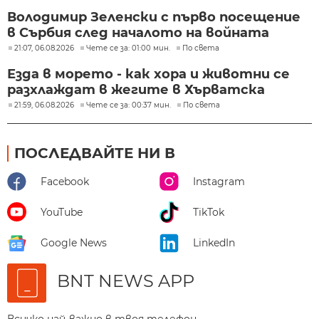
Володимир Зеленски с първо посещение
в Сърбия след началото на войната
21:07, 06.08.2026
Чете се за: 01:00 мин.
По света
Езда в морето - как хора и животни се
разхлаждат в жегите в Хърватска
21:59, 06.08.2026
Чете се за: 00:37 мин.
По света
ПОСЛЕДВАЙТЕ НИ В
Facebook
Instagram
YouTube
TikTok
Google News
LinkedIn
BNT NEWS APP
Всичко най-важно в твоя телефон