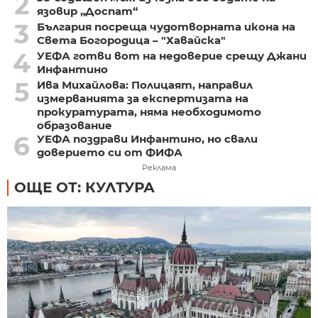
2
язовир „Доспат“
3
България посреща чудотворната икона на
Света Богородица – "Хавайска"
4
УЕФА готви вот на недоверие срещу Джани
Инфантино
5
Ива Михайлова: Полицаят, направил
измерванията за експертизата на
прокуратурата, няма необходимото
образование
6
УЕФА поздрави Инфантино, но свали
доверието си от ФИФА
Реклама
ОЩЕ ОТ: КУЛТУРА