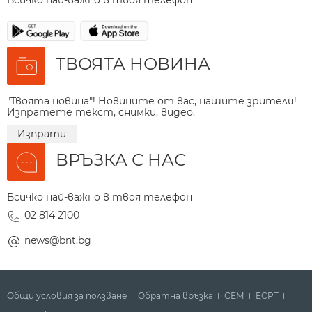
ТВОЯТА НОВИНА
"Твоята новина"! Новините от вас, нашите зрители!
Изпратете текст, снимки, видео.
Изпрати
ВРЪЗКА С НАС
Всичко най-важно в твоя телефон
02 814 2100
news@bnt.bg
Общи условия за ползване
Обратна връзка
СЕМ
ECPT