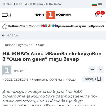
БНТ
БНТ
НОВИНИ
БНТ
Спорт
БНТ
На живо
BG
0
0
Новини
Свят
Спорт
Времето
България и еврото
Би
НАЗАД
Начало
Култура
Още
НА ЖИВО: ​Лили Иванова ексклузивно
в "Още от деня" тази вечер
A+
A-
от БНТ
Запази
20:29, 22.03.2016
Чете се за: 00:16 мин.
Още
Дни преди концерта си в зала 1 на НДК,
билетите за който бяха разпродадени за по-
малко от месец, Лили Иванова ще бъде
ексклузивен гост на Българската национална