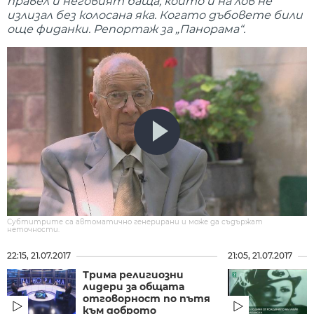
правел и неговият баща, който и на лов не
излизал без колосана яка. Когато дъбовете били
още фиданки. Репортаж за „Панорама“.
Субтитрите са автоматично генерирани и може да съдържат
неточности.
22:15, 21.07.2017
21:05, 21.07.2017
Трима религиозни
лидери за общата
отговорност по пътя
към доброто