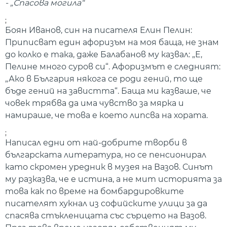
- „Спасова могила“
;
Боян Иванов, син на писателя Елин Пелин
:
Приписват един афоризъм на моя баща, не знам
до колко е така, даже Балабанов му казвал: „Е,
Пелине много суров си“. Афоризмът е следният:
„Ако в България някога се роди гений, то ще
бъде гений на завистта“. Баща ми казваше, че
човек трябва да има чувство за мярка и
намираше, че това е което липсва на хората.
;
Написал едни от най-добрите творби в
българската литература, но се пенсионирал
като скромен уредник в музея на Вазов. Синът
му разказва, че е истина, а не мит историята за
това как по време на бомбардировките
писателят хукнал из софийските улици за да
спасява стъкленицата със сърцето на Вазов.