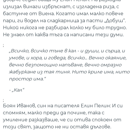
излизал винаги избръснат, с изгладена риза, с
бастунче от Виена. Когато имал малко повече
пари, ги водел на сладкарница за пасти „Добуш“.
Никой никога не разбирал колко му било трудно.
Не знаел от каква тъга са написани тези думи.
;
„Всичко, всичко тъне в кал - и души, и сърца, и
умове, и хора, и говеда, всичко... Вечно окаяние,
вечно безпомощно напъване, вечно омразно
жабуркане из тая тиня. Нито криле има, нито
простор има
.“
- „Кал“
;
Боян Иванов, син на писателя Елин Пелин
:
И си
спомням, малко преди да почине, така с
умиление разказваше, че си отива спокоен от
този свят, защото не ни оставя дългове.