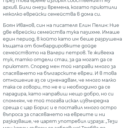
През това време изгорял собственият му
архив. Били онези времена, когато приютили
няколко еврейски семейства в дома си.
Боян Иванов, син на писателя Елин Пелин
: Ние
две еврейски семейства тука пазихме. Имаше
един период, в който като им беше разрушена
къщата от бомбардировките дойде
семейството на Валери петров. Те живееха
тук, татко отдели стаи, за да могат да се
приютят. Според мен той направи много за
спасяването на българските евреи. И в това
отношение аз се изненадвам, че много малко
така се говори, то не е и необходимо да се
парадира, като направиш нещо добро, но си
спомням, че той тогава искал извънредна
среща с цар Борис и е поставил много остро
въпроса за спасяването на евреите и ни
разказваше, че царят употребил израза: „Тези