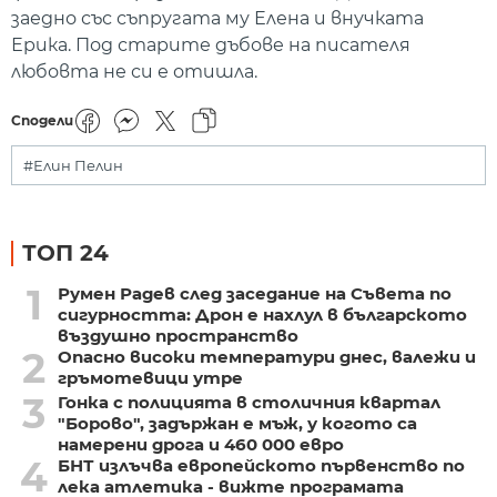
заедно със съпругата му Елена и внучката
Ерика. Под старите дъбове на писателя
любовта не си е отишла.
Сподели
#Елин Пелин
ТОП 24
1
Румен Радев след заседание на Съвета по
сигурността: Дрон е нахлул в българското
въздушно пространство
2
Опасно високи температури днес, валежи и
гръмотевици утре
3
Гонка с полицията в столичния квартал
"Борово", задържан е мъж, у когото са
намерени дрога и 460 000 евро
4
БНТ излъчва европейското първенство по
лека атлетика - вижте програмата