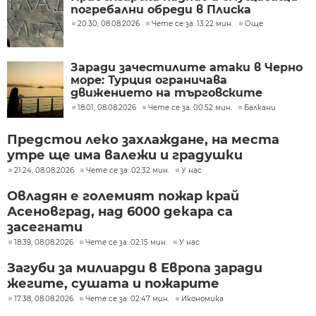
погребални обреди в Плиска
20:30, 08.08.2026
Чете се за: 13:22 мин.
Още
Заради зачестилите атаки в Черно
море: Турция ограничава
движението на търговските
кораби
18:01, 08.08.2026
Чете се за: 00:52 мин.
Балкани
Предстои леко захлаждане, на места
утре ще има валежи и градушки
21:24, 08.08.2026
Чете се за: 02:32 мин.
У нас
Овладян е големият пожар край
Асеновград, над 6000 декара са
засегнати
18:39, 08.08.2026
Чете се за: 02:15 мин.
У нас
Загуби за милиарди в Европа заради
жегите, сушата и пожарите
17:38, 08.08.2026
Чете се за: 02:47 мин.
Икономика