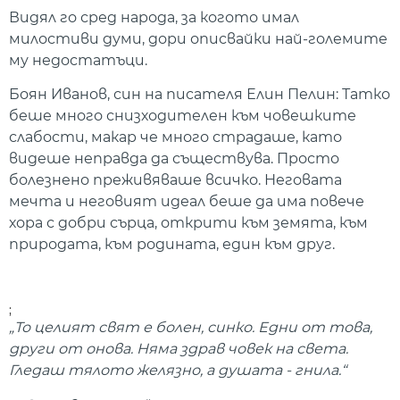
Видял го сред народа, за когото имал
милостиви думи, дори описвайки най-големите
му недостатъци.
Боян Иванов, син на писателя Елин Пелин
:
Татко
беше много снизходителен към човешките
слабости, макар че много страдаше, като
видеше неправда да съществува. Просто
болезнено преживяваше всичко. Неговата
мечта и неговият идеал беше да има повече
хора с добри сърца, открити към земята, към
природата, към родината, един към друг.
;
„То целият свят е болен, синко. Едни от това,
други от онова. Няма здрав човек на света.
Гледаш тялото желязно, а душата - гнила
.“