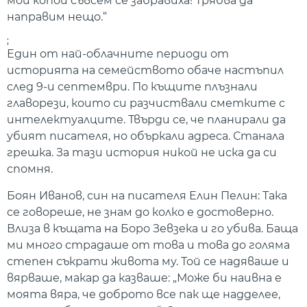
мои копои съвсем се забравиха! Трябва да
направим нещо.“
;
Един от най-облачните периоди от
историята на семейството обаче настъпил
след 9-и септември. По къщите плъзнали
главорези, които си разчиствали сметките с
интелектуалците. Твърди се, че планирали да
убият писателя, но объркали адреса. Станала
грешка. За тази история никой не иска да си
спомня.
Боян Иванов, син на писателя Елин Пелин
: Така
се говореше, не знам до колко е достоверно.
Влиза в къщата на Боро Зевзека и го убива. Баща
ми много страдаше от това и това до голяма
степен съкрати живота му.
Той се надяваше и
вярваше, макар да казваше: „Може би наивна е
моята вяра, че доброто все пак ще надделее,