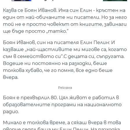
Казва се Боян Иванов. Има син Елин - кръстен на
един от най-обичаните ни писатели. Но за него
той не е просто човекът от книгите, завинаги
ще бъде просто „татко.“
Боян Иванов, син на писателя Елин Пелин
: И
казваше „най-щастливите ми мигове са, когато
съм в семейството си“.С децата си, съпругата.
Водеше ни постоянно на разходки, беше
толкова хубаво, че го помня, все едно беше
вчера.
Реклама
Боян е прехвърлил 80. Цял живот е работил в
образователните програми на националното
радио.
Минало е толкова време, а сякаш вчера в това
дворче седял баща му Елин Пелин. На разходка