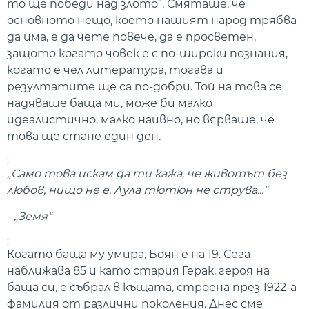
то ще победи над злото“. Смяташе, че
основното нещо, което нашият народ трябва
да има, е да чете повече, да е просветен,
защото когато човек е с по-широки познания,
когато е чел литература, тогава и
резултатите ще са по-добри. Той на това се
надяваше баща ми, може би малко
идеалистично, малко наивно, но вярваше, че
това ще стане един ден.
;
„Само това искам да ти кажа, че животът без
любов, нищо не е. Лула тютюн не струва...“
- „Земя“
;
Когато баща му умира, Боян е на 19. Сега
наближава 85 и като стария Герак, героя на
баща си, е събрал в къщата, строена през 1922-а
фамилия от различни поколения. Днес сме