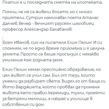
Платил е и последната сметка на ипотеката.
Помни, че не са живели богато, но с много
приятели. Сутрин наминавал поета Атанас
Далчев, вечер - вечният разсеян шегобиец
професор Александър Балабанов.
;
Боян Иванов, син на писателя Елин Пелин
:
И си
спомням, че по едно време приклекна и я целуна
земята. Просто се беше просълзил с някакво
умиление към родната земя.
Елин Пелин нямал престижно образование, но
цял живот се учил сам. Бил от тези, които
умеели да разбират света. Видял го от баща си
Йото Варджията, който пробвал да променя
живота като правил керемиди, тухли, проекти
за ветрени мелници, а накрая и училище в
собствения си дом.