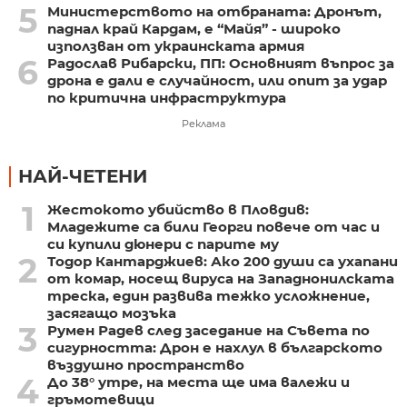
5
Министерството на отбраната: Дронът,
паднал край Кардам, е “Майя” - широко
използван от украинската армия
6
Радослав Рибарски, ПП: Основният въпрос за
дрона е дали е случайност, или опит за удар
по критична инфраструктура
Реклама
НАЙ-ЧЕТЕНИ
1
Жестокото убийство в Пловдив:
Младежите са били Георги повече от час и
си купили дюнери с парите му
2
Тодор Кантарджиев: Ако 200 души са ухапани
от комар, носещ вируса на Западнонилската
треска, един развива тежко усложнение,
засягащо мозъка
3
Румен Радев след заседание на Съвета по
сигурността: Дрон е нахлул в българското
въздушно пространство
4
До 38° утре, на места ще има валежи и
гръмотевици