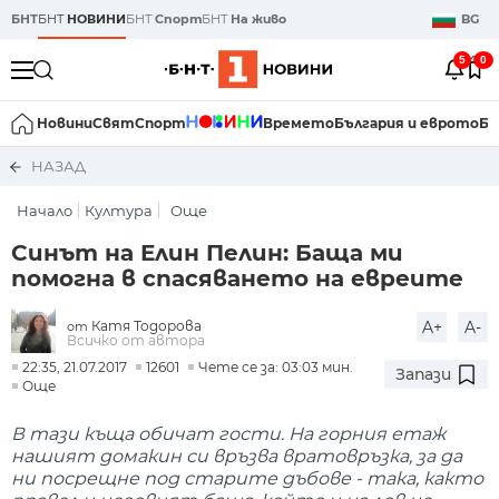
БНТ
БНТ
НОВИНИ
БНТ
Спорт
БНТ
На живо
BG
5
0
Новини
Свят
Спорт
Времето
България и еврото
Би
НАЗАД
Начало
Култура
Още
Синът на Елин Пелин: Баща ми
помогна в спасяването на евреите
Катя Тодорова
A+
A-
от
Всичко от автора
22:35, 21.07.2017
12601
Чете се за: 03:03 мин.
Запази
Още
В тази къща обичат гости. На горния етаж
нашият домакин си връзва вратовръзка, за да
ни посрещне под старите дъбове - така, както