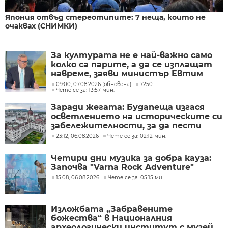
Япония отвъд стереотипите: 7 неща, които не
очаквах (СНИМКИ)
За културата не е най-важно само
колко са парите, а да се изплащат
навреме, заяви министър Евтим
Милошев
09:00, 07.08.2026 (обновена)
7250
Чете се за: 13:57 мин.
Заради жегата: Будапеща изгася
осветлението на историческите си
забележителности, за да пести
енергия
23:12, 06.08.2026
Чете се за: 02:12 мин.
Четири дни музика за добра кауза:
Започва "Varna Rock Adventure"
15:08, 06.08.2026
Чете се за: 05:15 мин.
Изложбата „Забравените
божества“ в Националния
археологически институт с музей