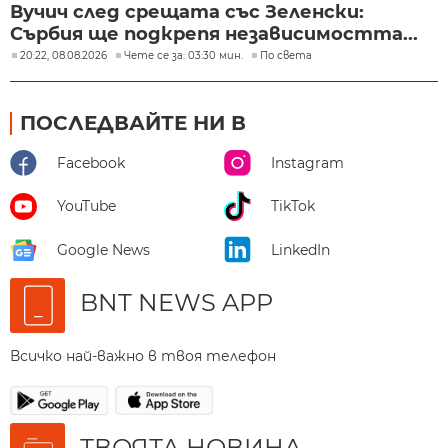
Вучич след срещата със Зеленски:
Сърбия ще подкрепя независимостта...
20:22, 08.08.2026
Чете се за: 03:30 мин.
По света
ПОСЛЕДВАЙТЕ НИ В
Facebook
Instagram
YouTube
TikTok
Google News
LinkedIn
BNT NEWS APP
Всичко най-важно в твоя телефон
ТВОЯТА НОВИНА