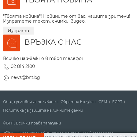
"Твоята новина"! Новините от вас, нашите зрители!
Изпратете текст, снимки, видео.
Изпрати
ВРЪЗКА С НАС
Всичко най-важно в твоя телефон
02 814 2100
news@bnt.bg
Общи условия за ползване
Обратна връзка
СЕМ
ECPT
Политика за защита на личните данни
©БНТ. Всички права запазени
Гледайте новините за деня на БНТ в Метрото