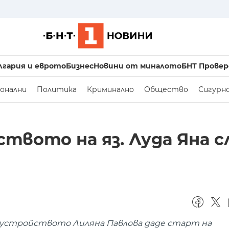
лгария и еврото
Бизнес
Новини от миналото
БНТ Провер
онални
Политика
Криминално
Общество
Сигурн
вото на яз. Луда Яна сл
устройството Лиляна Павлова даде старт на