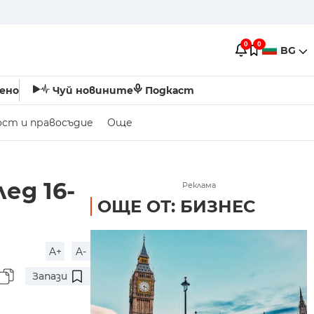
0
0
BG
ено
Чуй новините
Подкаст
ост и правосъдие
Още
ед 16-
Реклама
ОЩЕ ОТ: БИЗНЕС
A+
A-
Запази