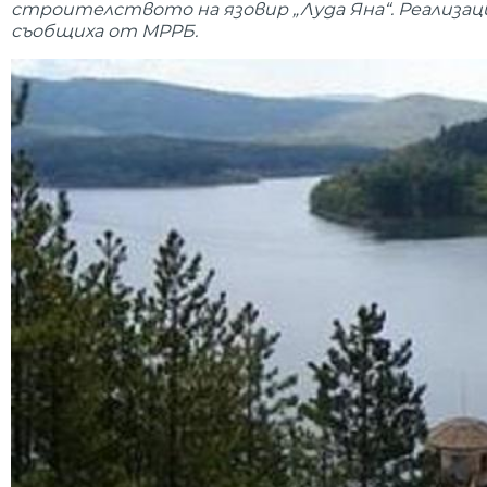
строителството на язовир „Луда Яна“. Реализаци
съобщиха от МРРБ.