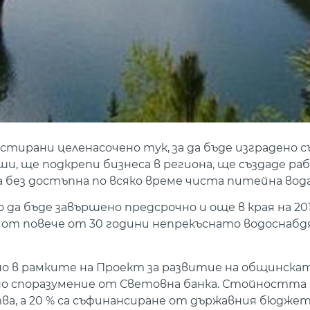
естирани целенасочено тук, за да бъде изградено 
уши, ще подкрепи бизнеса в региона, ще създаде р
ора без достъпна по всяко време чиста питейна вода
а бъде завършено предсрочно и още в края на 2018
о от повече от 30 години непрекъснато водоснабд
ено в рамките на Проект за развитие на общинска
но споразумение от Световна банка. Стойността 
ства, а 20 % са съфинансиране от държавния бюджет