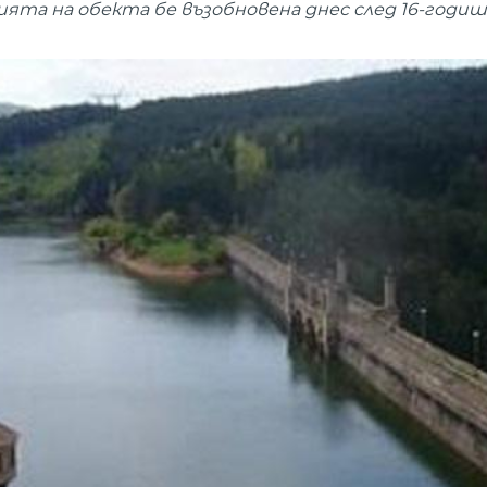
ята на обекта бе възобновена днес след 16-годиш