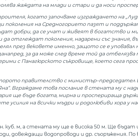
толява жаждата на млади и стари и да носи просп
троителя, когато започваме изграждането на „Луд
щи поколения на Средногорието пазят и поддържа
ъдат добри, да се учат и живеят в богатство и ми
и да отглеждат поколения, надарени със знания, 
целял през вековете именно, защото се е уповавал 
занапред, за да може след време той да отбелязва
ерими с Панагюрското съкровище, което сега про
а второто правителство с министър–председател 
Яна“. Вграждаме това послание в стената му с наде
ария ще бъде богата, мирна и просперираща държа
те усилия на всички мъдри и родолюбиви хора у на
. куб. м, а стената му ще е висока 50 м. Ще бъдат
и, довеждащи водопроводи и др. съоръжения. По 