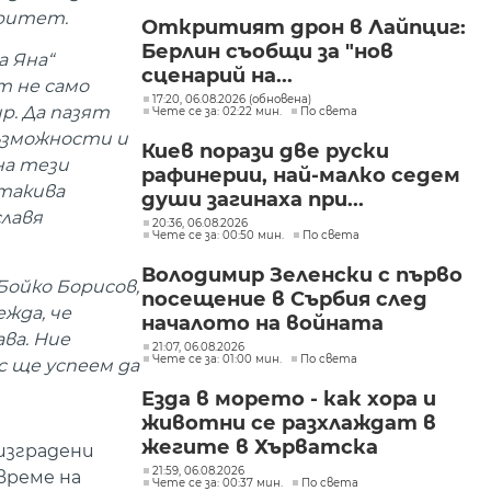
"Изгрев"
еритет.
Откритият дрон в Лайпциг:
Берлин съобщи за "нов
а Яна“
сценарий на...
т не само
17:20, 06.08.2026 (обновена)
р. Да пазят
Чете се за: 02:22 мин.
По света
възможности и
Киев порази две руски
на тези
рафинерии, най-малко седем
 такива
души загинаха при...
славя
20:36, 06.08.2026
Чете се за: 00:50 мин.
По света
Володимир Зеленски с първо
Бойко Борисов,
посещение в Сърбия след
жда, че
началото на войната
ва. Ние
21:07, 06.08.2026
Чете се за: 01:00 мин.
По света
с ще успеем да
Езда в морето - как хора и
животни се разхлаждат в
жегите в Хърватска
 изградени
21:59, 06.08.2026
време на
Чете се за: 00:37 мин.
По света