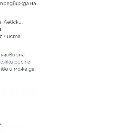
 предвижда на
 Левски,
и
вя чиста
о язовирна
ожки риск е
тво и може да