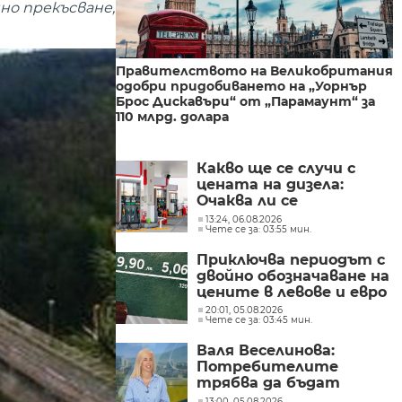
но прекъсване,
Правителството на Великобритания
одобри придобиването на „Уорнър
Брос Дискавъри“ от „Парамаунт“ за
110 млрд. долара
Какво ще се случи с
цената на дизела:
Очаква ли се
поевтиняване или нов
13:24, 06.08.2026
Чете се за: 03:55 мин.
ръст?
Приключва периодът с
двойно обозначаване на
цените в левове и евро
20:01, 05.08.2026
Чете се за: 03:45 мин.
Валя Веселинова:
Потребителите
трябва да бъдат
разумни, да не се
13:00, 05.08.2026