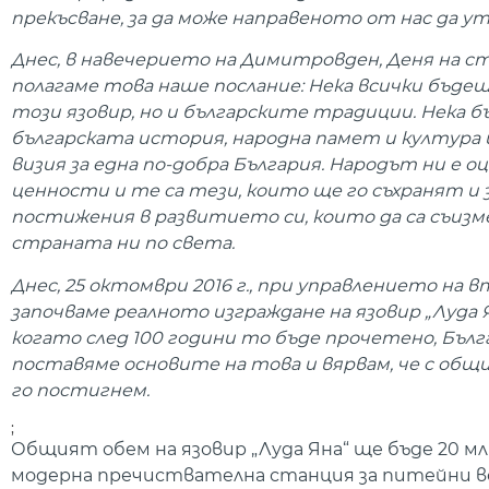
прекъсване, за да може направеното от нас да у
Днес, в навечерието на Димитровден, Деня на с
полагаме това наше послание: Нека всички бъде
този язовир, но и българските традиции. Нека б
българската история, народна памет и култура 
визия за една по-добра България. Народът ни е о
ценности и те са тези, които ще го съхранят и 
постижения в развитието си, които да са съизм
страната ни по света.
Днес, 25 октомври 2016 г., при управлението н
започваме реалното изграждане на язовир „Луда 
когато след 100 години то бъде прочетено, Бълг
поставяме основите на това и вярвам, че с общи
го постигнем.
;
Общият обем на язовир „Луда Яна“ ще бъде 20 млн
модерна пречиствателна станция за питейни вод