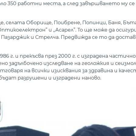
о 350 работни места, а след завършването му се
 селата Оборище, Поибрене, Попинци, Баня, Бъта,
Оптикоелектрон” и „Асарел”. То ще може да осигур
 Пазарджик и Стрелча. Предвижда се то да доста
86 г. и прекъсва през 2000 г. с изградена частичн
о задълбочено изследване на геоложкия и сеизмол
говаря на всички изисквания за здравина и качес
бъдат разрушени и изградени наново.