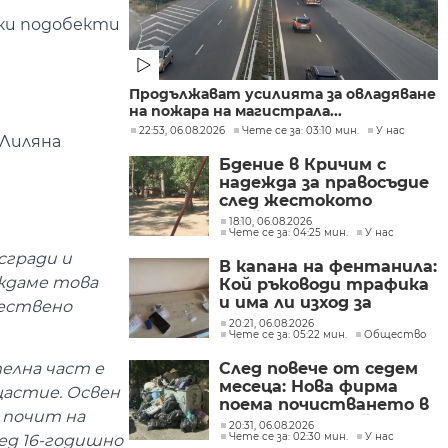
чки подобекти
Продължават усилията за овладяване
на пожара на магистрала...
22:53, 06.08.2026
Чете се за: 03:10 мин.
У нас
 Лиляна
Бдение в Кричим с
надежда за правосъдие
след жестокото
убийство на млад мъж
18:10, 06.08.2026
Чете се за: 04:25 мин.
У нас
в Пловдив от
тийнейджъри
сгради и
В капана на фентанила:
аждаме това
Кой ръководи трафика
и има ли изход за
чествено
пристрастените?
20:21, 06.08.2026
Чете се за: 05:22 мин.
Общество
След повече от седем
телна част е
месеца: Нова фирма
щастие. Освен
поема почистването в
 почит на
столичните райони
20:31, 06.08.2026
Чете се за: 02:30 мин.
У нас
"Слатина", "Подуяне" и
ед 16-годишно