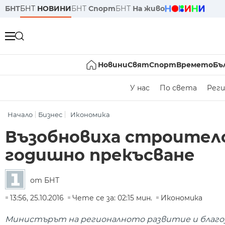
БНТ
БНТ
НОВИНИ
БНТ
Спорт
БНТ
На живо
Новини
Свят
Спорт
Времето
Бъ
У нас
По света
Реги
Начало
Бизнес
Икономика
Възобновиха строителст
годишно прекъсване
от БНТ
13:56, 25.10.2016
Чете се за: 02:15 мин.
Икономика
Министърът на регионалното развитие и благо