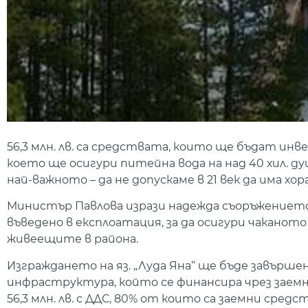
56,3 млн. лв. са средствата, които ще бъдат инв
което ще осигури питейна вода на над 40 хил. д
най-важното – да не допускаме в 21 век да има х
Министър Павлова изрази надежда съоръжението д
въведено в експлоатация, за да осигури чаканот
живеещите в района.
Изграждането на яз. „Луда Яна“ ще бъде завърш
инфраструктура, който се финансира чрез заем
56,3 млн. лв. с ДДС, 80% от които са заемни сред