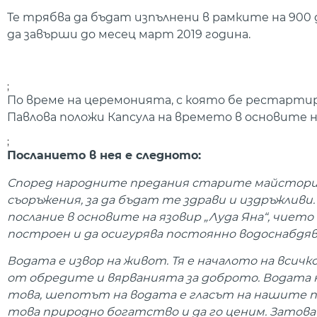
Те трябва да бъдат изпълнени в рамките на 90
да завърши до месец март 2019 година.
;
По време на церемонията, с която бе рестарти
Павлова положи Капсула на времето в основите 
;
Посланието в нея е следното:
Според народните предания старите майстори 
съоръжения, за да бъдат те здрави и издръжливи
послание в основите на язовир „Луда Яна“, чиет
построен и да осигурява постоянно водоснабдяв
Водата е извор на живот. Тя е началото на всич
от обредите и вярванията за доброто. Водата н
това, шепотът на водата е гласът на нашите п
това природно богатство и да го ценим. Затов