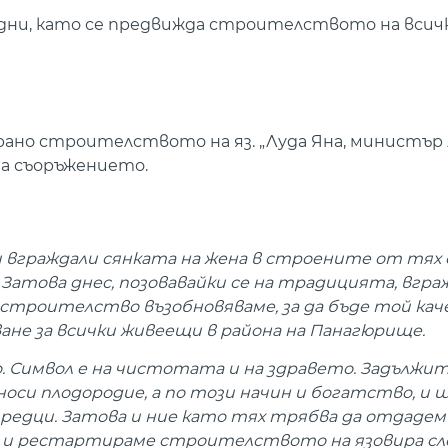
0 дни, като се предвижда строителството на вси
рано строителството на яз. „Луда Яна, министър
на съоръжението.
вграждали сянката на жена в строените от тях 
. Затова днес, позовавайки се на традицията, вгр
о строителство възобновяваме, за да бъде той ка
ане за всички живеещи в района на Панагюрище.
ко. Символ е на чистотата и на здравето. Задължи
оси плодородие, а по този начин и богатство, и 
редци. Затова и ние като тях трябва да отдадем
а и рестартираме строителството на язовира сл