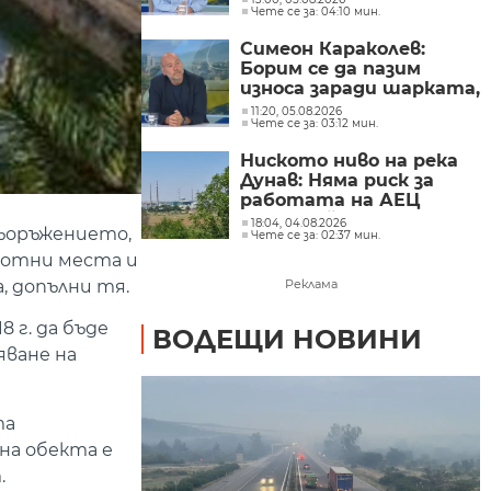
Чете се за: 04:10 мин.
подлъгват по ниската
цена
Симеон Караколев:
Борим се да пазим
износа заради шарката,
а продаваме навън
11:20, 05.08.2026
Чете се за: 03:12 мин.
сиренето по 6 евро,
тук го купуваме по 15-
Ниското ниво на река
18 евро
Дунав: Няма риск за
работата на АЕЦ
"Козлодуй"
18:04, 04.08.2026
съоръжението,
Чете се за: 02:37 мин.
аботни места и
, допълни тя.
Реклама
 г. да бъде
ВОДЕЩИ НОВИНИ
яване на
та
на обекта е
.