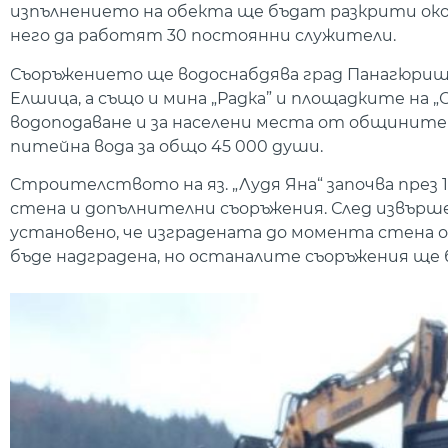
изпълнението на обекта ще бъдат разкрити окол
него да работят 30 постоянни служители.
Съоръжението ще водоснабдява град Панагюрище,
Елшица, а също и мина „Радка” и площадките на „
водоподаване и за населени места от общините
питейна вода за общо 45 000 души.
Строителството на яз. „Лудя Яна“ започва през 19
стена и допълнителни съоръжения. След извършен
установено, че изградената до момента стена от
бъде надградена, но останалите съоръжения ще 