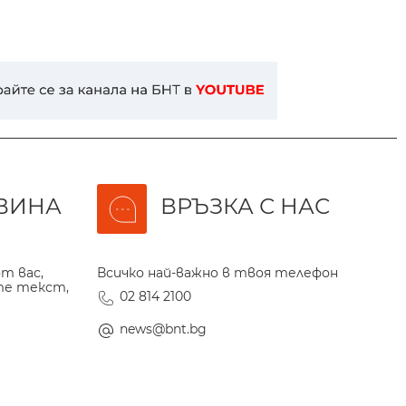
ВИНА
ВРЪЗКА С НАС
т вас,
Всичко най-важно в твоя телефон
те текст,
02 814 2100
news@bnt.bg