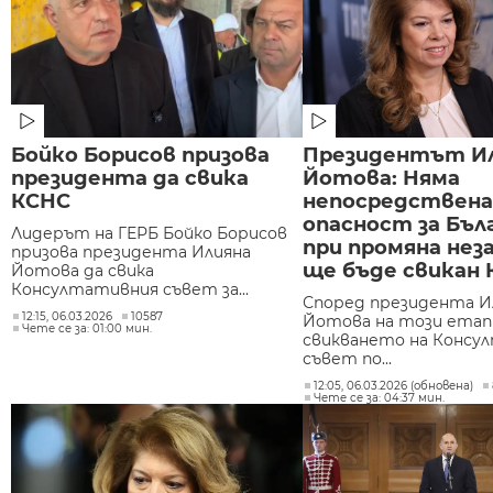
Бойко Борисов призова
Президентът И
президента да свика
Йотова: Няма
КСНС
непосредствена
опасност за Бъл
Лидерът на ГЕРБ Бойко Борисов
при промяна нез
призова президента Илияна
ще бъде свикан
Йотова да свика
Консултативния съвет за...
Според президента И
12:15, 06.03.2026
10587
Йотова на този етап 
Чете се за: 01:00 мин.
свикването на Консу
съвет по...
12:05, 06.03.2026 (обновена)
Чете се за: 04:37 мин.