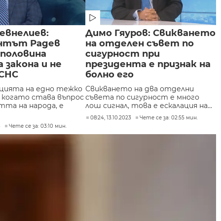
евнелиев:
Димо Гяуров: Свикването
нтът Радев
на отделен съвет по
 половина
сигурност при
 закона и не
президента е признак на
КСНС
болно его
цията на едно тежко
Свикването на два отделни
, когато става въпрос
съвета по сигурност е много
тта на народа, е
лош сигнал, това е ескалация на...
08:24, 13.10.2023
Чете се за: 02:55 мин.
3
Чете се за: 03:10 мин.