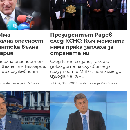
 Има
Президентът Радев
ална опасност
след КСНС: Към момента
антска вълна
няма пряка заплаха за
гария
страната ни
иална опасност от
След като се запознахме с
 вълна към България.
докладите на службите за
тира служебният
сигурност и МВР стигнахме до
извода, че към...
4
Чете се за: 01:57 мин.
13:02, 04.10.2024
Чете се за: 04:20 мин.