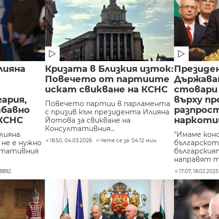
лияна
Кризата в Близкия изток:
Президе
Повечето от партиите
Държава
искат свикване на КСНС
стовари 
гария,
върху п
Повечето партии в парламента
абавно
разпрос
с призив към президента Илияна
 КСНС
наркоти
Йотова за свикване на
Консултативния...
лияна
"Имаме конс
18:50, 04.03.2026
Чете се за: 04:12 мин.
не е нужно
българскот
лтативния
българския
направят та
8892
17:07, 18.02.2025