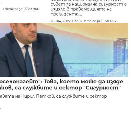
.
съвет за национална сигурност е
изцяло в правомощията на
2
Чете се за: 02:20 мин.
президента,...
18:04, 21.05.2022
Чете се за: 01:50 мин.
рселонагейт": Това, което може да изяде
ков, са службите и сектор "Сигурност"
главата на Кирил Петков, са службите и сектор
н.