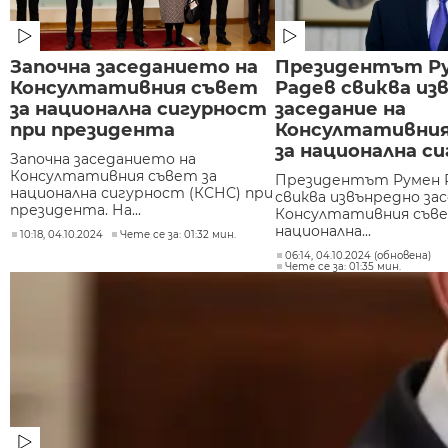
Започна заседанието на
Президентът Р
Консултативния съвет
Радев свиква из
за национална сигурност
заседание на
при президента
Консултативни
за национална с
Започна заседанието на
Консултативния съвет за
Президентът Румен 
национална сигурност (КСНС) при
свиква извънредно зас
президента. На...
Консултативния съве
национална...
10:18, 04.10.2024
Чете се за: 01:32 мин.
06:14, 04.10.2024 (обновена)
Чете се за: 01:35 мин.