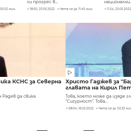
ли прогрес в...
национални..
00:52 мин.
18:00, 23.05.2022
Чете се за: 11:45 мин.
11:24, 23.05.202
ика КСНС за Северна
Христо Гаджев за "Ба
главата на Кирил Пет
Радев да свика
Това, което може да изяде 
"Сигурност". Това...
08:04, 16.02.2022
Чете се за: 02:32 ми