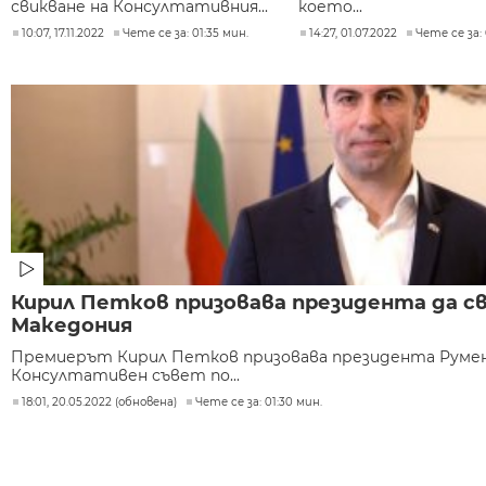
свикване на Консултативния...
което...
10:07, 17.11.2022
Чете се за: 01:35 мин.
14:27, 01.07.2022
Чете се за: 
Кирил Петков призовава президента да св
Македония
Премиерът Кирил Петков призовава президента Румен 
Консултативен съвет по...
18:01, 20.05.2022 (обновена)
Чете се за: 01:30 мин.