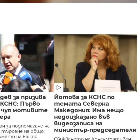
дев за призива
Йотова за КСНС по
 КСНС: Първо
темата Северна
а чуя мотивите
Македония: Има нещо
иера
недоизказано във
видеозаписа на
ан за подпомагане на
министър-председателя
а търсене на общо
името на важни
Свикването на Консултативен