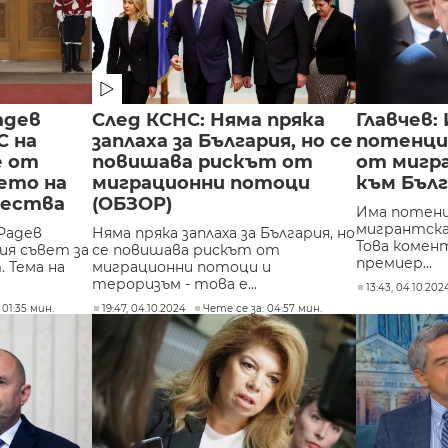
адев
След КСНС: Няма пряка
Главчев:
С на
заплаха за България, но се
потенци
е от
повишава рискът от
от мигр
ето на
миграционни потоци
към Бъл
щества
(ОБЗОР)
Има потенц
мигрантска
Радев
Няма пряка заплаха за България, но
Това комен
ия съвет за
се повишава рискът от
премиер...
 Тема на
миграционни потоци и
тероризъм - това е...
13:43, 04.10.202
 01:35 мин.
19:47, 04.10.2024
Чете се за: 04:57 мин.