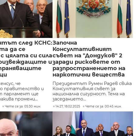
нтът след КСНС:
Започна
та да се
Консултативният
с цялата си сила
съвет на "Дондуков" 2
роизвеждащите и
заради рисковете от
траняващите
разпространението на
ци
наркотични вещества
енсус, че
Президентът Румен Радев свика
о правителство и
Консултативния съвет за
т парламент ще
национална сигурност. Тема на
кива промени...
заседанието...
Чете се за: 05:30 мин.
14:27, 18.02.2025
Чете се за: 00:45 мин.