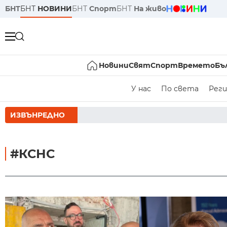
БНТ
БНТ
НОВИНИ
БНТ
Спорт
БНТ
На живо
Новини
Свят
Спорт
Времето
Бъ
У нас
По света
Реги
ИЗВЪНРЕДНО
РУМЕН РАДЕВ СЛ
#КСНС