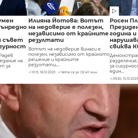
умен
Илияна Йотова: Вотът
Росен Пл
вънредно
на недоверие е полезен,
Президе
независимо от крайните
година и
я съвет
резултати
нарушава
игурност
свиква 
Вотът на недоверие винаги е
полезен, независимо от крайното
Радев
Демонстра
решение и крайните
едание на
разделение
резултати,...
т за
за сигурнос
един...
10:15, 16.10.2023
Чете се за: 02:40 мин.
09:30, 15.10.202