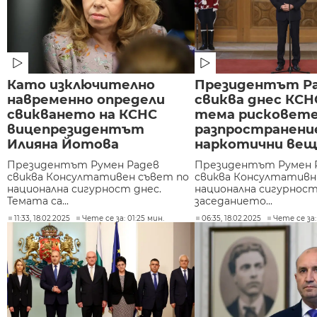
Като изключително
Президентът Р
навременно определи
свиква днес КСН
свикването на КСНС
тема рисковет
вицепрезидентът
разпространени
Илияна Йотова
наркотични ве
Президентът Румен Радев
Президентът Румен 
свиква Консултативен съвет по
свиква Консултативн
национална сигурност днес.
национална сигурност.
Темата са...
заседанието...
11:33, 18.02.2025
Чете се за: 01:25 мин.
06:35, 18.02.2025
Чете се за: