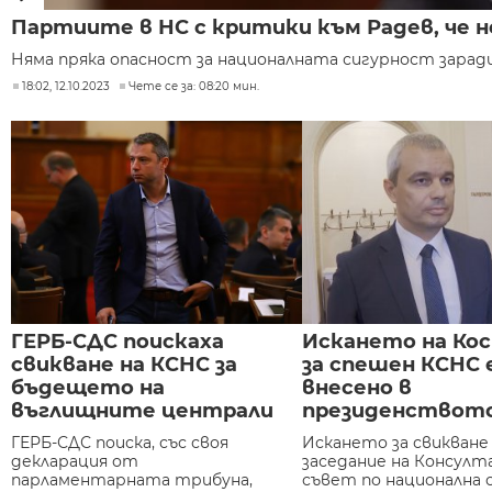
Партиите в НС с критики към Радев, че н
Няма пряка опасност за националната сигурност заради
18:02, 12.10.2023
Чете се за: 08:20 мин.
ГЕРБ-СДС поискаха
Искането на Ко
свикване на КСНС за
за спешен КСНС 
бъдещето на
внесено в
въглищните централи
президенствот
ГЕРБ-СДС поиска, със своя
Искането за свикване
декларация от
заседание на Консул
парламентарната трибуна,
съвет по национална 