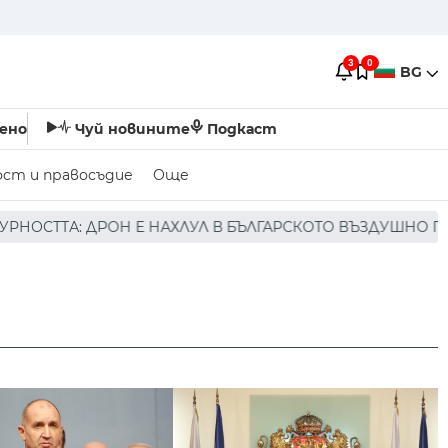
3
0
BG
ено
Чуй новините
Подкаст
ост и правосъдие
Още
ХЛУЛ В БЪЛГАРСКОТО ВЪЗДУШНО ПРОСТРАНСТВО * * * НЯ