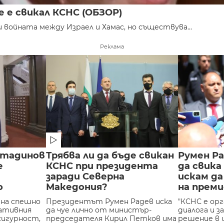
е е свикал КСНС (ОБЗОР)
 войната между Израел и Хамас, но съществува...
Реклама
стадинов
Трябва ли да бъде свикан
Румен Ра
е
КСНС при президента
да свика
заради Северна
искам д
о
Македония?
на прем
 на спешно
Президентът Румен Радев иска
"КСНС е орг
тативния
да чуе лично от министър-
диалога и з
сигурност,
председателя Кирил Петков има
решение в 