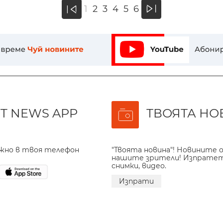
»
1
2
3
4
5
6
«
T NEWS APP
ТВОЯТА НО
ажно в твоя телефон
"Твоята новина"! Новините о
нашите зрители! Изпрате
снимки, видео.
Изпрати