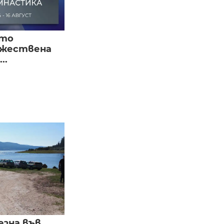
ото
ожествена
..
езна във