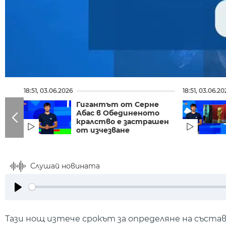
18:51, 03.06.2026
18:51, 03.06.20
Гигантът от Серне
Абас в Обединеното
кралство е застрашен
от изчезване
Слушай новината
Play
Тази нощ изтече срокът за определяне на съста