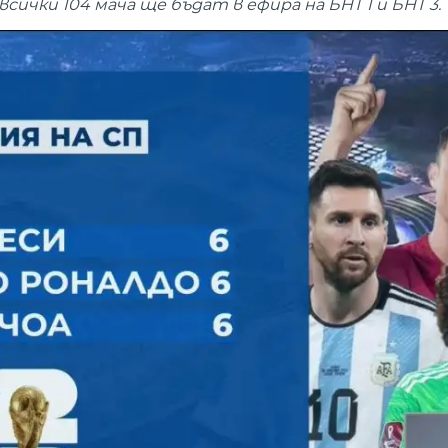
сички 104 мача ще бъдат в ефира на БНТ 1 и БНТ 3.