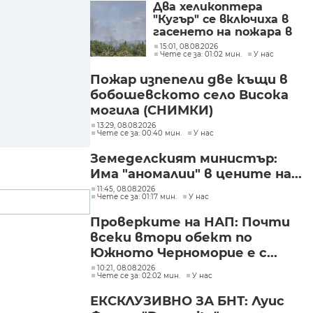
Два хеликоптера
"Кугър" се включиха в
гасенето на пожара в
Асеновградско
15:01, 08.08.2026
Чете се за: 01:02 мин.
У нас
(СНИМКИ)
Пожар изпепели две къщи в
бобошевското село Висока
могила (СНИМКИ)
13:29, 08.08.2026
Чете се за: 00:40 мин.
У нас
Земеделският министър:
Има "аномалии" в цените на...
11:45, 08.08.2026
Чете се за: 01:17 мин.
У нас
Проверките на НАП: Почти
всеки втори обект по
Южното Черноморие е с...
10:21, 08.08.2026
Чете се за: 02:02 мин.
У нас
ЕКСКЛУЗИВНО ЗА БНТ: Луис