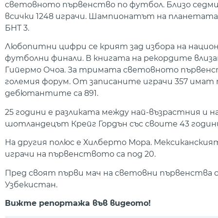
световното първенство по футбол. Близо седмиц
всички 1248 играчи. Шампионатът на планетата за
БНТ 3.
Любопитни цифри се крият зад избора на нацио
футболни финали. В книгата на рекордите влиз
Гийермо Очоа. За тримата световното първенст
големия форум. От записаните играчи 357 имат 
дебютантите са 891.
25 години е разликата между най-възрастния и на
шотландецът Крейг Гордън със своите 43 години и
На другия полюс е Хилберто Мора. Мексиканският 
играчи на първенството са под 20.
Пред своят първи мач на световни първенства са
Узбекистан.
Вижте репортажа във видеото!