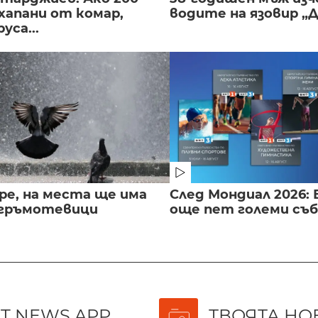
хапани от комар,
водите на язовир „
уса...
ре, на места ще има
След Мондиал 2026: 
 гръмотевици
още пет големи съ
T NEWS APP
ТВОЯТА НО