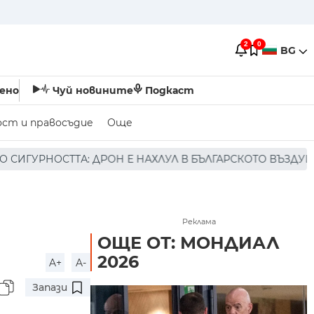
2
0
BG
ено
Чуй новините
Подкаст
ост и правосъдие
Още
 НАХЛУЛ В БЪЛГАРСКОТО ВЪЗДУШНО ПРОСТРАНСТВО * * *
Реклама
ОЩЕ ОТ: МОНДИАЛ
2026
A+
A-
Запази