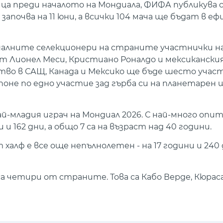
а преди началото на Мондиала, ФИФА публикува с
почва на 11 юни, а всички 104 мача ще бъдат в ефи
налните селекционери на страните участнички на
ат Лионел Меси, Кристиано Роналдо и мексиканск
во в САЩ, Канада и Мексико ще бъде шесто участ
поне по едно участие зад гърба си на планетарен 
й-младия играч на Мондиал 2026. С най-много опит
 162 дни, а общо 7 са на възраст над 40 години.
халф е все още непълнолетен - на 17 години и 240 
 четири от страните. Това са Кабо Верде, Кюраса