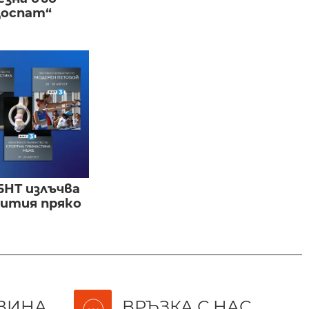
Доспат“
БНТ излъчва
бития пряко
ВИНА
ВРЪЗКА С НАС