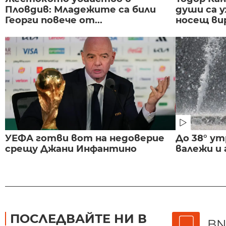
Пловдив: Младежите са били
души са у
Георги повече от...
носещ вир
УЕФА готви вот на недоверие
До 38° ут
срещу Джани Инфантино
валежи и
ПОСЛЕДВАЙТЕ НИ В
BN