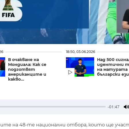
26
18:50, 03.06.2026
В очакване на
Над 500 сигна
Мондиала: Как се
идентични т
подготвят
на матурата 
американците и
български ез
какво...
-01:47
M
вите на 48-те национални отбора, които ще учас