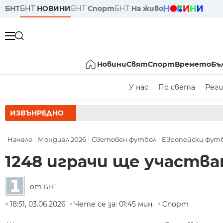
БНТ
БНТ
НОВИНИ
БНТ
Спорт
БНТ
На живо
Новини
Свят
Спорт
Времето
Бъ
У нас
По света
Реги
ИЗВЪНРЕДНО
РУМЕН РАДЕ
Начало
Мондиал 2026
Световен футбол
Европейски фут
1248 играчи ще участва
от
БНТ
18:51, 03.06.2026
Чете се за: 01:45 мин.
Спорт