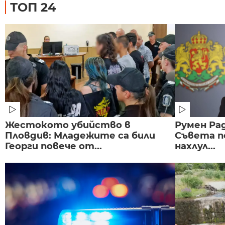
ТОП 24
Жестокото убийство в
Румен Рад
Пловдив: Младежите са били
Съвета п
Георги повече от...
нахлул...