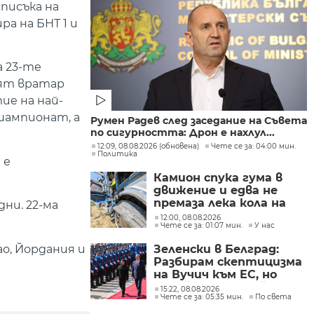
писъка на
ра на БНТ 1 и
 23-те
ият вратар
ие на най-
шампионат, а
Румен Радев след заседание на Съвета
по сигурността: Дрон е нахлул...
12:09, 08.08.2026 (обновена)
Чете се за: 04:00 мин.
Политика
 е
Камион спука гума в
движение и едва не
премаза лека кола на
дни. 22-ма
Подбалканския път
12:00, 08.08.2026
Чете се за: 01:07 мин.
У нас
(СНИМКИ)
о, Йордания и
Зеленски в Белград:
Разбирам скептицизма
на Вучич към ЕС, но
Украйна е във война и
15:22, 08.08.2026
Чете се за: 05:35 мин.
По света
няма време за
скептицизъм