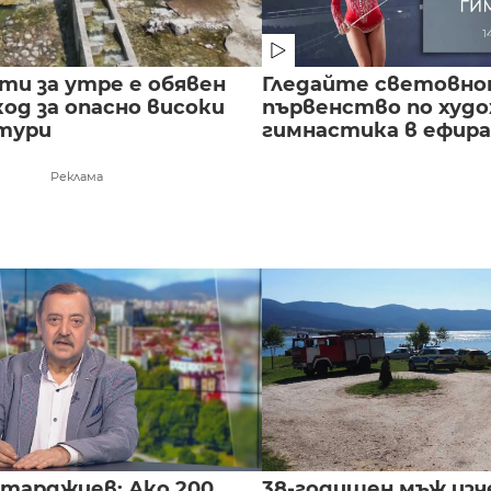
сти за утре е обявен
Гледайте световн
од за опасно високи
първенство по худ
тури
гимнастика в ефира.
Реклама
нтарджиев: Ако 200
38-годишен мъж изч