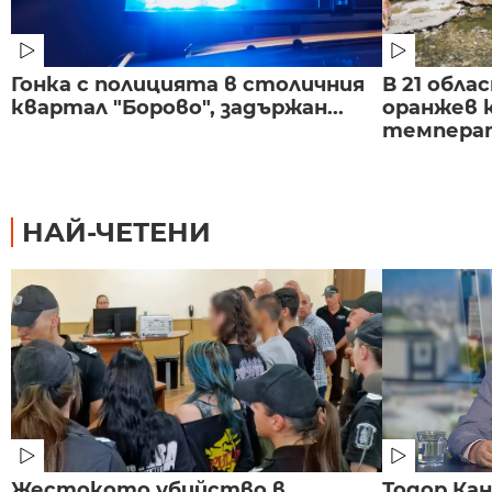
Гонка с полицията в столичния
В 21 обла
квартал "Борово", задържан...
оранжев к
темпера
НАЙ-ЧЕТЕНИ
Жестокото убийство в
Тодор Ка