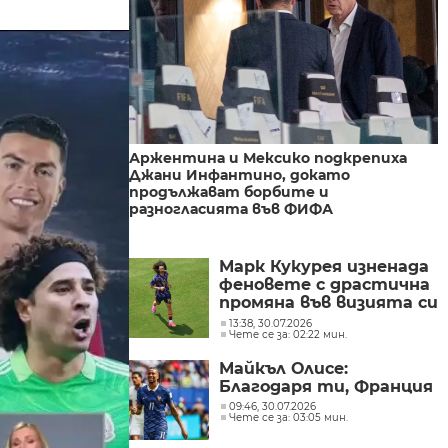
Аржентина и Мексико подкрепиха
Джани Инфантино, докато
продължават борбите и
разногласията във ФИФА
Марк Кукурея изненада
феновете с драстична
промяна във визията си
(ВИДЕО)
13:38, 30.07.2026
Чете се за: 02:22 мин.
Майкъл Олисе:
Благодаря ти, Франция
09:46, 30.07.2026
Чете се за: 03:05 мин.