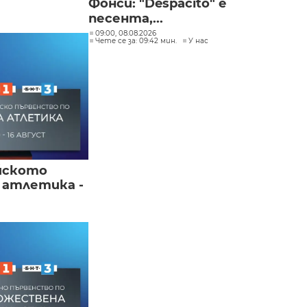
Фонси: "Despacito" е
песента,...
09:00, 08.08.2026
Чете се за: 09:42 мин.
У нас
йското
 атлетика -