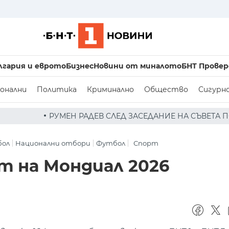
лгария и еврото
Бизнес
Новини от миналото
БНТ Провер
онални
Политика
Криминално
Общество
Сигурн
В СЛЕД ЗАСЕДАНИЕ НА СЪВЕТА ПО СИГУРНОСТТА: ДРОН Е
бол
Национални отбори
Футбол
Спорт
т на Мондиал 2026