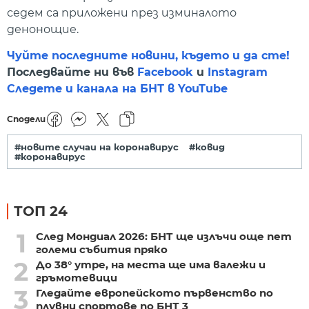
седем са приложени през изминалото
денонощие.
Чуйте последните новини, където и да сте!
Последвайте ни във
Facebook
и
Instagram
Следете и канала на БНТ в YouTube
Сподели
#новите случаи на коронавирус
#ковид
#коронавирус
ТОП 24
1
След Мондиал 2026: БНТ ще излъчи още пет
големи събития пряко
2
До 38° утре, на места ще има валежи и
гръмотевици
3
Гледайте европейското първенство по
плувни спортове по БНТ 3