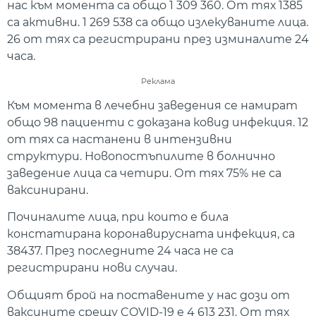
нас към момента са общо 1 309 360. От тях 1385
са активни. 1 269 538 са общо излекуваните лица.
26 от тях са регистрирани през изминалите 24
часа.
Реклама
Към момента в лечебни заведения се намират
общо 98 пациенти с доказана ковид инфекция. 12
от тях са настанени в интензивни
структури. Новопостъпилите в болнично
заведение лица са четири. От тях 75% не са
ваксинирани.
Починалите лица, при които е била
констатирана коронавирусната инфекция, са
38437. През последните 24 часа не са
регистрирани нови случаи.
Общият брой на поставените у нас дози от
ваксините срещу COVID-19 е 4 613 231. От тях