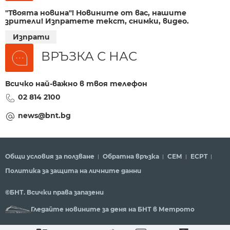
"Твоята новина"! Новините от вас, нашите
зрители! Изпратете текст, снимки, видео.
Изпрати
ВРЪЗКА С НАС
Всичко най-важно в твоя телефон
02 814 2100
news@bnt.bg
Общи условия за ползване
Обратна връзка
СЕМ
ECPT
Политика за защита на личните данни
©БНТ. Всички права запазени
Гледайте новините за деня на БНТ в Метрото