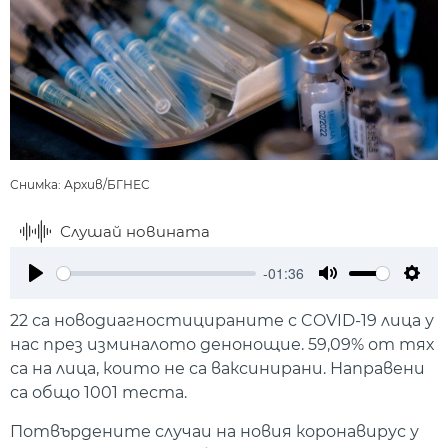
Снимка: Архив/БГНЕС
Слушай новината
-01:36
Play
Mute
Setti
22 са новодиагностицираните с COVID-19 лица у
нас през изминалото денонощие. 59,09% от тях
са на лица, които не са ваксинирани. Направени
са общо 1001 теста.
Потвърдените случаи на новия коронавирус у