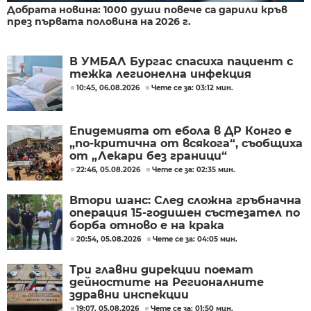
Добрата новина: 1000 души повече са дарили кръв
през първата половина на 2026 г.
В УМБАЛ Бургас спасиха пациент с
тежка легионелна инфекция
10:45, 06.08.2026
Чете се за: 03:12 мин.
Епидемията от ебола в ДР Конго е
„по-критична от всякога“, съобщиха
от „Лекари без граници“
22:46, 05.08.2026
Чете се за: 02:35 мин.
Втори шанс: След сложна гръбначна
операция 15-годишен състезател по
борба отново е на крака
20:54, 05.08.2026
Чете се за: 04:05 мин.
Три главни дирекции поемат
дейностите на Регионалните
здравни инспекции
19:07, 05.08.2026
Чете се за: 01:50 мин.