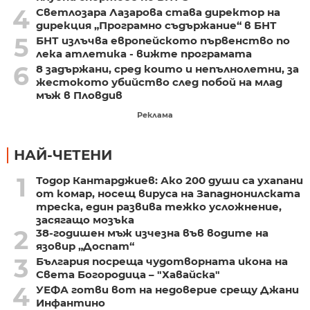
4
Светлозара Лазарова става директор на
дирекция „Програмно съдържание“ в БНТ
5
БНТ излъчва европейското първенство по
лека атлетика - вижте програмата
6
8 задържани, сред които и непълнолетни, за
жестокото убийство след побой на млад
мъж в Пловдив
Реклама
НАЙ-ЧЕТЕНИ
1
Тодор Кантарджиев: Ако 200 души са ухапани
от комар, носещ вируса на Западнонилската
треска, един развива тежко усложнение,
засягащо мозъка
2
38-годишен мъж изчезна във водите на
язовир „Доспат“
3
България посреща чудотворната икона на
Света Богородица – "Хавайска"
4
УЕФА готви вот на недоверие срещу Джани
Инфантино