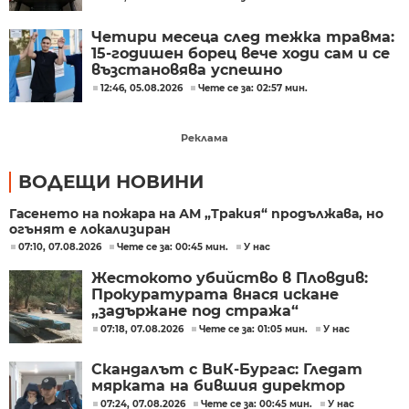
Четири месеца след тежка травма:
15-годишен борец вече ходи сам и се
възстановява успешно
12:46, 05.08.2026
Чете се за: 02:57 мин.
Реклама
ВОДЕЩИ НОВИНИ
Гасенето на пожара на АМ „Тракия“ продължава, но
огънят е локализиран
07:10, 07.08.2026
Чете се за: 00:45 мин.
У нас
Жестокото убийство в Пловдив:
Прокуратурата внася искане
„задържане под стража“
07:18, 07.08.2026
Чете се за: 01:05 мин.
У нас
Скандалът с ВиК-Бургас: Гледат
мярката на бившия директор
07:24, 07.08.2026
Чете се за: 00:45 мин.
У нас