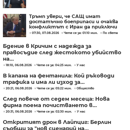
Тръмп увери, че САЩ имат
достатъчно боеприпаси и очаква
конфликтът с Иран да приключи
скоро
07:30, 07.08.2026
Чете се за: 01:10 мин.
По света
Бдение в Кричим с надежда за
правосъдие след жестокото убийство
на...
18:10, 06.08.2026
Чете се за: 04:25 мин.
У нас
В капана на фентанила: Кой ръководи
трафика и има ли изход за...
20:21, 06.08.2026
Чете се за: 05:22 мин.
Общество
След повече от седем месеца: Нова
фирма поема почистването в...
20:31, 06.08.2026
Чете се за: 02:30 мин.
У нас
Откритият дрон в Лайпциг: Берлин
съобщи за "нов сценарий на...