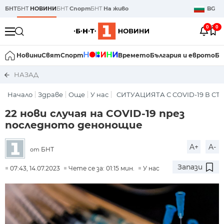
БНТ
БНТ
НОВИНИ
БНТ
Спорт
БНТ
На живо
BG
0
0
Новини
Свят
Спорт
Времето
България и еврото
Би
НАЗАД
Начало
Здраве
Още
У нас
СИТУАЦИЯТА С COVID-19 В СТ
22 нови случая на COVID-19 през
последното денонощие
A+
A-
БНТ
от
Запази
07:43, 14.07.2023
Чете се за: 01:15 мин.
У нас