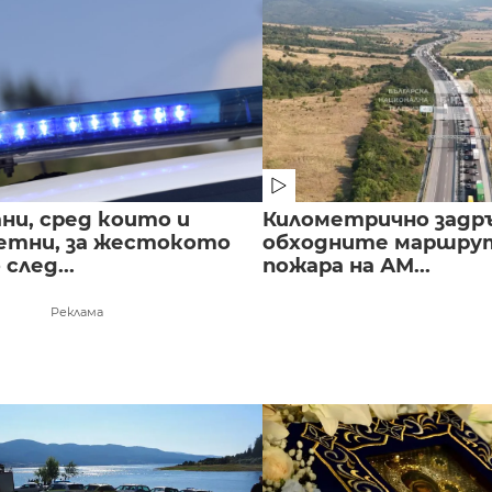
ни, сред които и
Километрично задр
етни, за жестокото
обходните маршрут
след...
пожара на АМ...
Реклама