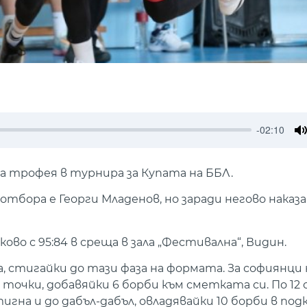
-02:10
M
 трофея в турнира за Купата на ББЛ.
тбора е Георги Младенов, но заради негово наказ
ово с 95:84 в среща в зала „Фестивална“, Видин.
, стигайки до тази фаза на формата. За софиянци 
 точки, добавяйки 6 борби към сметката си. По 12
игна и до дабъл-дабъл, овладявайки 10 борби в под