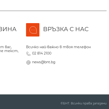
ВИНА
ВРЪЗКА С НАС
т вас,
Всичко най-важно в твоя телефон
те текст,
02 814 2100
news@bnt.bg
©БНТ. Всички права запазени