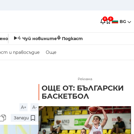
0
0
BG
ено
Чуй новините
Подкаст
ост и правосъдие
Още
Реклама
ОЩЕ ОТ: БЪЛГАРСКИ
БАСКЕТБОЛ
A+
A-
Запази