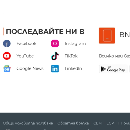
ПОСЛЕДВАЙТЕ НИ В
BN
Facebook
Instagram
Всичко най-в
YouTube
TikTok
Google News
LinkedIn
Общи условия за ползване
Обратна връзка
СЕМ
ECPT
Поли