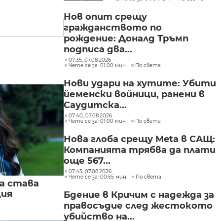
приключи скоро
Нов опит срещу
гражданството по
рождение: Доналд Тръмп
подписа два...
07:35, 07.08.2026
Чете се за: 01:00 мин.
По света
Нови удари на хутите: Убити
йеменски войници, ранени в
Саудитска...
07:40, 07.08.2026
Чете се за: 01:00 мин.
По света
Нова глоба срещу Meta в САЩ:
Компанията трябва да плати
още 567...
07:45, 07.08.2026
Чете се за: 00:55 мин.
По света
а става
ция
Бдение в Кричим с надежда за
правосъдие след жестокото
убийство на...