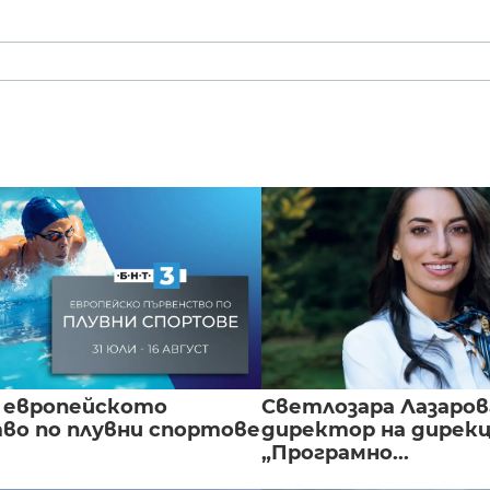
 европейското
Светлозара Лазаров
во по плувни спортове
директор на дирек
„Програмно...