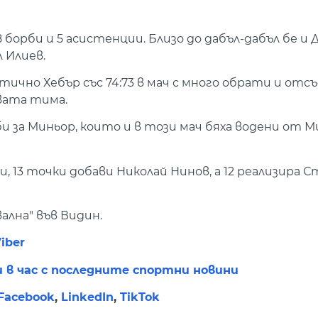
 8 борби и 5 асистенции. Близо до дабъл-дабъл бе и
л Илиев.
ично Хебър със 74:73 в мач с много обрати и отс
вата тима.
би за Миньор, които и в този мач бяха водени от М
и, 13 точки добави Николай Нинов, а 12 реализира 
ална" във Видин.
iber
и в час с последните спортни новини
Facebook
,
LinkedIn
,
TikTok