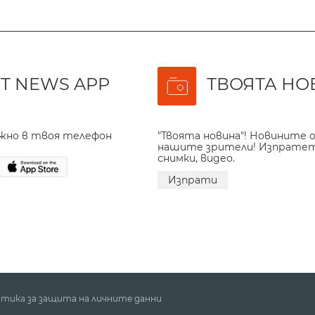
T NEWS APP
ТВОЯТА НО
ажно в твоя телефон
"Твоята новина"! Новините о
нашите зрители! Изпрате
снимки, видео.
Изпрати
тика за защита на личните данни