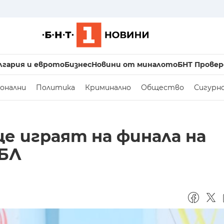
лгария и еврото
Бизнес
Новини от миналото
БНТ Провер
онални
Политика
Криминално
Общество
Сигурн
е играят на финала на
ББЛ