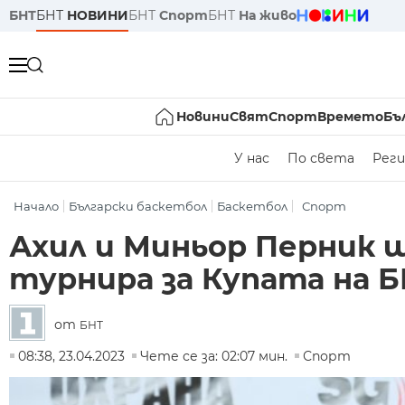
БНТ
БНТ
НОВИНИ
БНТ
Спорт
БНТ
На живо
Новини
Свят
Спорт
Времето
Бъ
У нас
По света
Реги
Начало
Български баскетбол
Баскетбол
Спорт
Ахил и Миньор Перник щ
турнира за Купата на 
от
БНТ
08:38, 23.04.2023
Чете се за: 02:07 мин.
Спорт