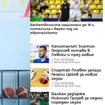
Баскетболните национали до 16 г.
потеглиха с верен ход на
европейското
Капитанът Златин
Георгиев остава в
Левски и през новия
сезон
17:44, 06.08.2026
Чете се за: 01:15 мин.
Спартак Плевен запази
Георги Цеков за новия
сезон
17:20, 06.08.2026
Чете се за: 01:27 мин.
Балкан задържа
Николай Грозев за седми
пореден сезон