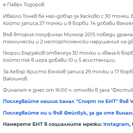
е Павел Тодоров.
Ивайло Тонев бе най-добър за Хасково с 30 точки,
който записа 27 точки и 8 борби. 14 добави Ванге
Във втория полуфинал Миньор 2015 победи драмат
технически и 2 неспортсменски нарушения на д
Георги Бързаков отбеляза 30 точки и хвана 6 бор
който пък в игра добави 10 и 5 асистенции.
За Хебър Христо Бъчков записа 29 точки и 17 борб
Ваклинов.
Финалът е днес от 16:00 ч. отново в зала "Фестив
Последвайте нашия канал "Спорт по БНТ" във V
Последвайте ни и във Фейсбук, за да сте винаг
Намерете БНТ в социалните мрежи:
Instagram
,