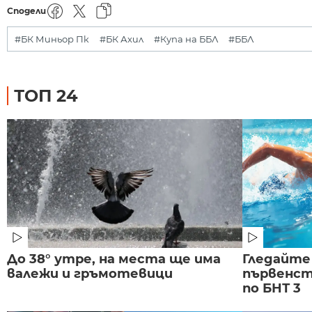
Сподели
#БК Миньор Пк
#БК Ахил
#Купа на ББЛ
#ББЛ
ТОП 24
До 38° утре, на места ще има
Гледайте
валежи и гръмотевици
първенст
по БНТ 3