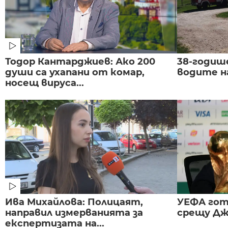
Тодор Кантарджиев: Ако 200
38-годиш
души са ухапани от комар,
водите н
носещ вируса...
Ива Михайлова: Полицаят,
УЕФА гот
направил измерванията за
срещу Дж
експертизата на...