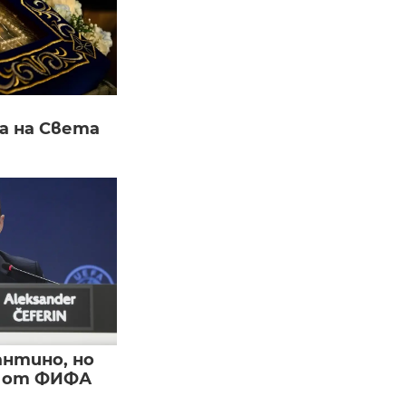
а на Света
нтино, но
и от ФИФА