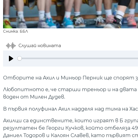
Снимка: ББЛ
Слушай новината
Play
Отборите на Ахил и Миньор Перник ще спорят за
Любопитното е, че старши треньор и на двата о
воден от Милен Дудев.
В първия полуфинал Ахил надделя над тима на Хаск
Ахилци са единствените, които играят в Б група
резултатен бе Георги Кучков, който отбеляза 49
Даниел Тодоров и Калоян Славев, като първият ст