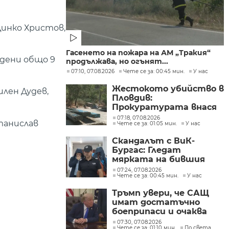
 Динко Христов,
Гасенето на пожара на АМ „Тракия“
ъдени общо 9
продължава, но огънят...
07:10, 07.08.2026
Чете се за: 00:45 мин.
У нас
Жестокото убийство в
илен Дудев,
Пловдив:
Прокуратурата внася
искане „задържане под
07:18, 07.08.2026
Станислав
Чете се за: 01:05 мин.
У нас
стража“
Скандалът с ВиК-
Бургас: Гледат
мярката на бившия
директор
07:24, 07.08.2026
Чете се за: 00:45 мин.
У нас
Тръмп увери, че САЩ
имат достатъчно
боеприпаси и очаква
конфликтът с Иран да
07:30, 07.08.2026
Чете се за: 01:10 мин.
По света