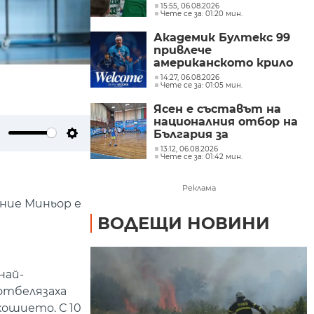
15:55, 06.08.2026
Чете се за: 01:20 мин.
Академик Бултекс 99
привлече
американското крило
Шон Мур
14:27, 06.08.2026
Чете се за: 01:05 мин.
Ясен е съставът на
националния отбор на
България за
ute
Settings
Евробаскет за
13:12, 06.08.2026
Чете се за: 01:42 мин.
момчета до 16 години в
дивизия "В"
Реклама
ание Миньор е
ВОДЕЩИ НОВИНИ
най-
 отбелязаха
кошието. С 10