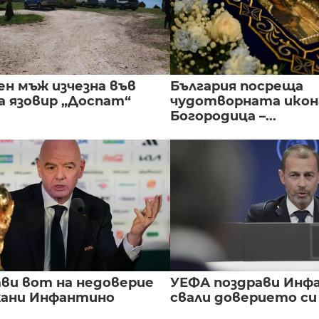
ен мъж изчезна във
България посреща
а язовир „Доспат“
чудотворната икон
Богородица –...
ви вот на недоверие
УЕФА поздрави Инфа
ани Инфантино
свали доверието с