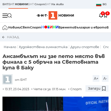
БНТ
БНТ
НОВИНИ
БНТ
Спорт
БНТ
На живо
BG
3
0
Новини
Свят
Спорт
Времето
България и еврото
Би
НАЗАД
Начало
Художествена гимнастика
Други спортове
Спо
Ансамбълът ни зае пето място във
финала с 5 обръча на Световната
купа в Баку
A+
A-
БНТ
от
Запази
13:37, 23.04.2023
Чете се за: 01:15 мин.
Спорт