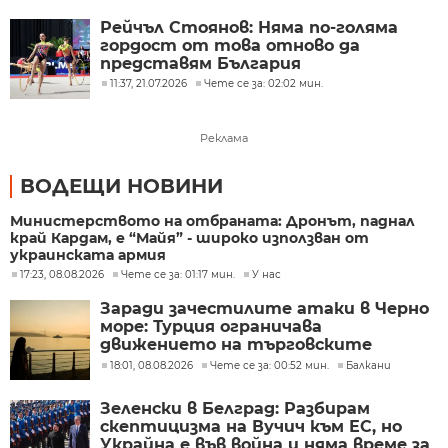
Рейчъл Стоянов: Няма по-голяма
гордост от това отново да
представям България
11:37, 21.07.2026
Чете се за: 02:02 мин.
Реклама
ВОДЕЩИ НОВИНИ
Министерството на отбраната: Дронът, паднал
край Кардам, е “Майя” - широко използван от
украинската армия
17:23, 08.08.2026
Чете се за: 01:17 мин.
У нас
Заради зачестилите атаки в Черно
море: Турция ограничава
движението на търговските
кораби
18:01, 08.08.2026
Чете се за: 00:52 мин.
Балкани
Зеленски в Белград: Разбирам
скептицизма на Вучич към ЕС, но
Украйна е във война и няма време за