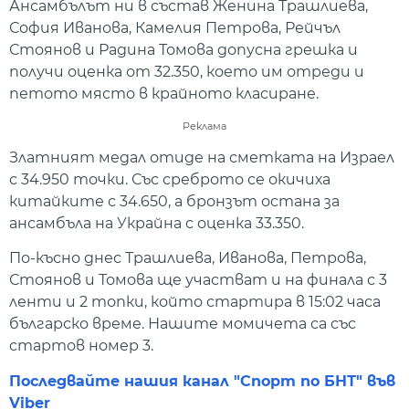
Ансамбълът ни в състав Женина Трашлиева,
София Иванова, Камелия Петрова, Рейчъл
Стоянов и Радина Томова допусна грешка и
получи оценка от 32.350, което им отреди и
петото място в крайното класиране.
Реклама
Златният медал отиде на сметката на Израел
с 34.950 точки. Със среброто се окичиха
китайките с 34.650, а бронзът остана за
ансамбъла на Украйна с оценка 33.350.
По-късно днес Трашлиева, Иванова, Петрова,
Стоянов и Томова ще участват и на финала с 3
ленти и 2 топки, който стартира в 15:02 часа
българско време. Нашите момичета са със
стартов номер 3.
Последвайте нашия канал "Спорт по БНТ" във
Viber