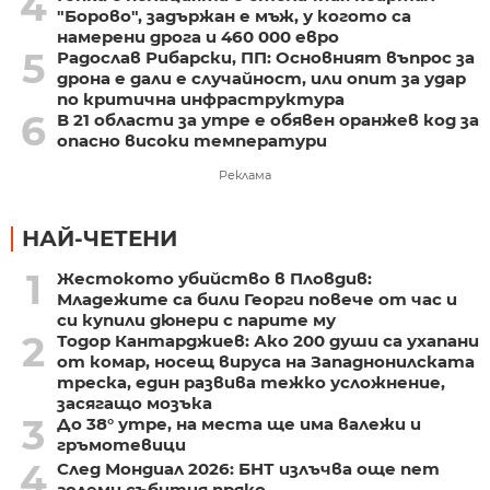
4
"Борово", задържан е мъж, у когото са
намерени дрога и 460 000 евро
5
Радослав Рибарски, ПП: Основният въпрос за
дрона е дали е случайност, или опит за удар
по критична инфраструктура
6
В 21 области за утре е обявен оранжев код за
опасно високи температури
Реклама
НАЙ-ЧЕТЕНИ
1
Жестокото убийство в Пловдив:
Младежите са били Георги повече от час и
си купили дюнери с парите му
2
Тодор Кантарджиев: Ако 200 души са ухапани
от комар, носещ вируса на Западнонилската
треска, един развива тежко усложнение,
засягащо мозъка
3
До 38° утре, на места ще има валежи и
гръмотевици
4
След Мондиал 2026: БНТ излъчва още пет
големи събития пряко