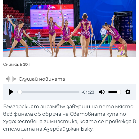
Снимка: БФХГ
Слушай новината
-01:23
Play
Mute
Setti
Българският ансамбъл завърши на пето място
във финала с 5 обръча на Световната купа по
художествена гимнастика, която се провежда в
столицата на Азербайджан Баку.