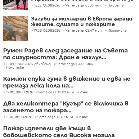
скептицизъм
15:22, 08.08.2026
Чете се за: 05:35 мин.
По света
Загуби за милиарди в Европа заради
жегите, сушата и пожарите
17:38, 08.08.2026
Чете се за: 02:47 мин.
Икономика
Румен Радев след заседание на Съвета
по сигурността: Дрон е нахлул...
12:09, 08.08.2026 (обновена)
Чете се за: 04:00 мин.
Политика
Камион спука гума в движение и едва не
премаза лека кола на...
12:00, 08.08.2026
Чете се за: 01:07 мин.
У нас
Два хеликоптера "Кугър" се включиха в
гасенето на пожара...
15:01, 08.08.2026
Чете се за: 01:02 мин.
У нас
Пожар изпепели две къщи в
бобошевското село Висока могила