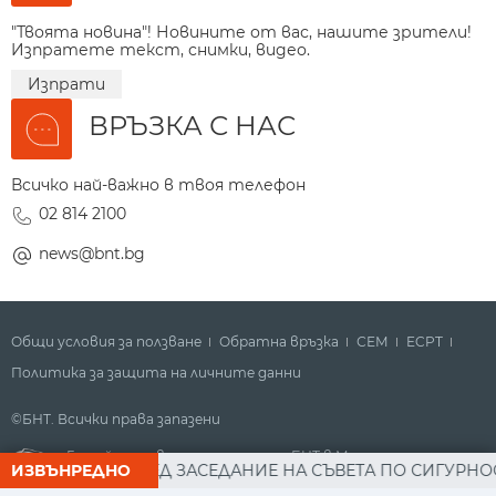
"Твоята новина"! Новините от вас, нашите зрители!
Изпратете текст, снимки, видео.
Изпрати
ВРЪЗКА С НАС
Всичко най-важно в твоя телефон
02 814 2100
news@bnt.bg
Общи условия за ползване
Обратна връзка
СЕМ
ECPT
Политика за защита на личните данни
©БНТ. Всички права запазени
Гледайте новините за деня на БНТ в Метрото
ЕН РАДЕВ СЛЕД ЗАСЕДАНИЕ НА СЪВЕТА ПО СИГУРНОСТТА:
ИЗВЪНРЕДНО