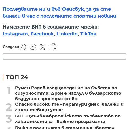
Последвайте ни и във Фейсбук, за да сте
винаги в час с последните спортни новини
Намерете БНТ в социалните мрежи:
Instagram
,
Facebook
,
LinkedIn
,
TikTok
Сподели
ТОП 24
1
Румен Радев след заседание на Съвета по
сигурността: Дрон е нахлул в българското
въздушно пространство
2
Опасно високи температури днес, валежи и
гръмотевици утре
3
БНТ излъчва европейското първенство по
лека атлетика - вижте програмата
Гонка с полицията в столичния квартал