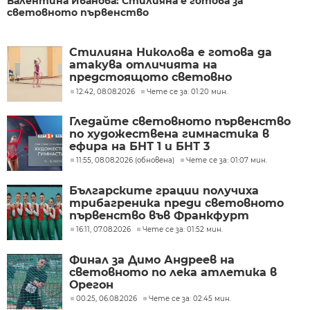
Валентина Иванова: Стилияна е готова за
световното първенство
Стилияна Николова е готова да
атакува отличията на
предстоящото световно
първенство по художествена
12:42, 08.08.2026
Чете се за: 01:20 мин.
гимнастика
Гледайте световното първенство
по художествена гимнастика в
ефира на БНТ 1 и БНТ 3
11:55, 08.08.2026 (обновена)
Чете се за: 01:07 мин.
Българските грации получиха
трибагреника преди световното
първенство във Франкфурт
16:11, 07.08.2026
Чете се за: 01:52 мин.
Финал за Димо Андреев на
световното по лека атлетика в
Орегон
00:25, 06.08.2026
Чете се за: 02:45 мин.