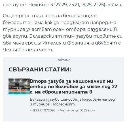
срещу от Чехия с 1:3 (27:29, 25:21, 19:25, 21:25) гейма.
Още преди тази среща беше ясно, че
българите няма как да продължат напред. На
турнира участват осем отбора, разделени в
две групи. Българският тим загуби първите си
два мача срещу Италия и Франция, а двубоят с
Чехия беше за чест.
Реклама
СВЪРЗАНИ СТАТИИ:
Втора загуба за националния ни
отбор по волейбол за мъже под 22
г. на еврошампионата в
Португалия
България загуби шансове за класиране напред
в турнира. Последният...
11:23, 01.07.2026
Чете се за: 03:22 мин.