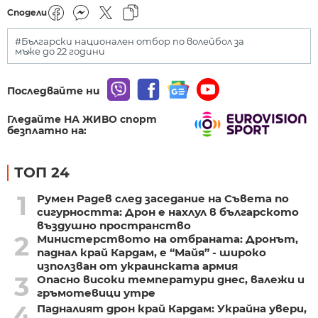
Сподели
#Български национален отбор по волейбол за
мъже до 22 години
Последвайте ни
Гледайте НА ЖИВО спорт
безплатно на:
ТОП 24
1
Румен Радев след заседание на Съвета по
сигурността: Дрон е нахлул в българското
въздушно пространство
2
Министерството на отбраната: Дронът,
паднал край Кардам, е “Майя” - широко
използван от украинската армия
3
Опасно високи температури днес, валежи и
гръмотевици утре
4
Падналият дрон край Кардам: Украйна увери,