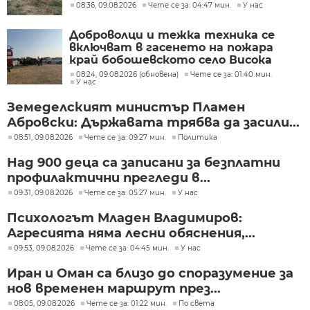
причини
08:36, 09.08.2026
Чете се за: 04:47 мин.
У нас
Доброволци и тежка техника се
включват в гасенето на пожара
край бобошевското село Висока
могила
08:24, 09.08.2026 (обновена)
Чете се за: 01:40 мин.
У нас
Земеделският министър Пламен
Абровски: Държавата трябва да засили...
08:51, 09.08.2026
Чете се за: 09:27 мин.
Политика
Над 900 деца са записани за безплатни
профилактични прегледи в...
09:31, 09.08.2026
Чете се за: 05:27 мин.
У нас
Психологът Младен Владимиров:
Агресията няма лесни обяснения,...
09:53, 09.08.2026
Чете се за: 04:45 мин.
У нас
Иран и Оман са близо до споразумение за
нов временен маршрут през...
08:05, 09.08.2026
Чете се за: 01:22 мин.
По света