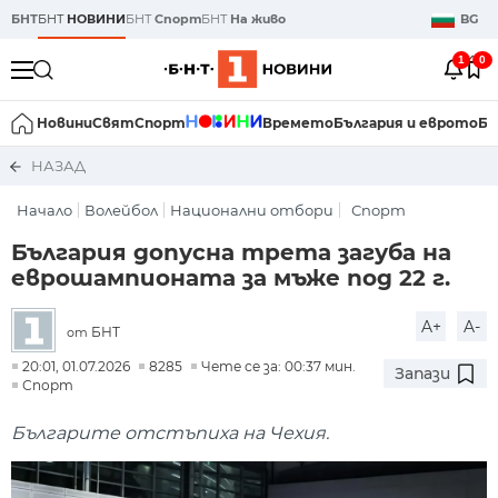
БНТ
БНТ
НОВИНИ
БНТ
Спорт
БНТ
На живо
BG
1
0
Новини
Свят
Спорт
Времето
България и еврото
Би
НАЗАД
Начало
Волейбол
Национални отбори
Спорт
България допусна трета загуба на
еврошампионата за мъже под 22 г.
A+
A-
БНТ
от
20:01, 01.07.2026
8285
Чете се за: 00:37 мин.
Запази
Спорт
Българите отстъпиха на Чехия.