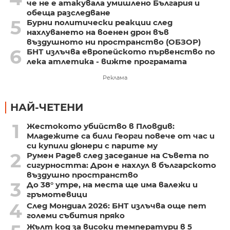
че не е атакувала умишлено България и
обеща разследване
5
Бурни политически реакции след
нахлуването на военен дрон във
въздушното ни пространство (ОБЗОР)
6
БНТ излъчва европейското първенство по
лека атлетика - вижте програмата
Реклама
НАЙ-ЧЕТЕНИ
1
Жестокото убийство в Пловдив:
Младежите са били Георги повече от час и
си купили дюнери с парите му
2
Румен Радев след заседание на Съвета по
сигурността: Дрон е нахлул в българското
въздушно пространство
3
До 38° утре, на места ще има валежи и
гръмотевици
4
След Мондиал 2026: БНТ излъчва още пет
големи събития пряко
Жълт код за високи температури в 5