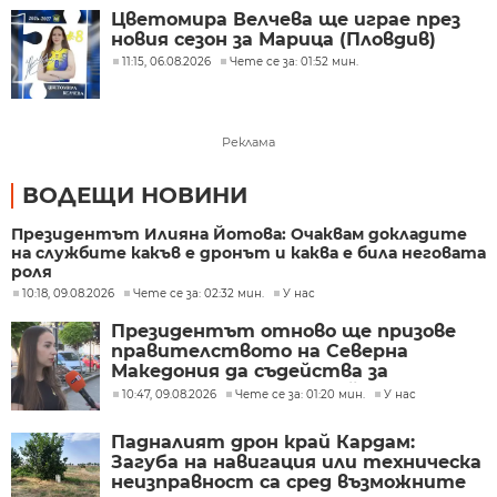
Цветомира Велчева ще играе през
новия сезон за Марица (Пловдив)
11:15, 06.08.2026
Чете се за: 01:52 мин.
Реклама
ВОДЕЩИ НОВИНИ
Президентът Илияна Йотова: Очаквам докладите
на службите какъв е дронът и каква е била неговата
роля
10:18, 09.08.2026
Чете се за: 02:32 мин.
У нас
Президентът отново ще призове
правителството на Северна
Македония да съдейства за
лечението на Ива Михайлова
10:47, 09.08.2026
Чете се за: 01:20 мин.
У нас
Падналият дрон край Кардам:
Загуба на навигация или техническа
неизправност са сред възможните