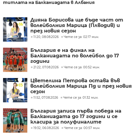
титлата на Балканиадата в Албания
Дияна Борисова ще бъде част от
волейболния Марица (Плводив) и
през новия сезон
11:20, 08.08.2026
Чете се за: 02:17 мин.
България е на финал на
Балканиадата по волейбол до 17
години
21:22, 07.08.2026
Чете се за: 00:52 мин.
Цветелина Петрова остава във
волейболния Марица Пд и през новия
сезон
11:52, 07.08.2026
Чете се за: 01:32 мин.
България записа първа победа на
Балканиадата до 17 години и се
класира за полуфиналите
19:32, 06.08.2026
Чете се за: 00:57 мин.