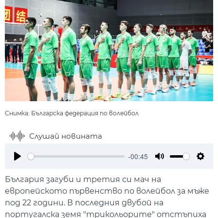
Снимка: Българска федерация по волейбол
Слушай новината
-00:45
Play
Mute
Setti
България загуби и третия си мач на
европейското първенство по волейбол за мъже
под 22 години. В последния двубой на
португалска земя "трикольорите" отстъпиха