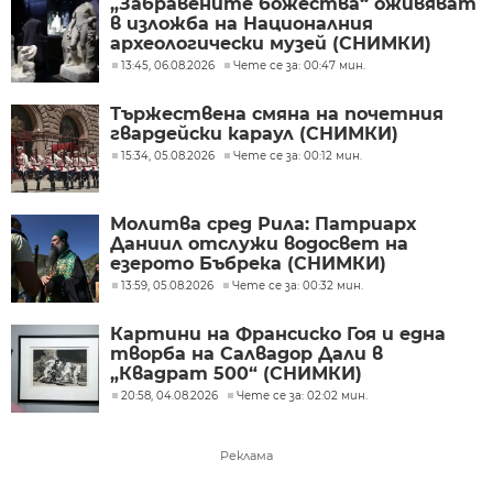
„Забравените божества“ оживяват
в изложба на Националния
археологически музей (СНИМКИ)
13:45, 06.08.2026
Чете се за: 00:47 мин.
Тържествена смяна на почетния
гвардейски караул (СНИМКИ)
15:34, 05.08.2026
Чете се за: 00:12 мин.
Молитва сред Рила: Патриарх
Даниил отслужи водосвет на
езерото Бъбрека (СНИМКИ)
13:59, 05.08.2026
Чете се за: 00:32 мин.
Картини на Франсиско Гоя и една
творба на Салвадор Дали в
„Квадрат 500“ (СНИМКИ)
20:58, 04.08.2026
Чете се за: 02:02 мин.
Реклама