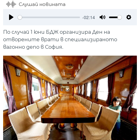
Слушай новината
-02:14
Play
Mute
Setti
По случай 1 юни БДЖ организира Ден на
отворените врати в специализираното
вагонно депо в София.