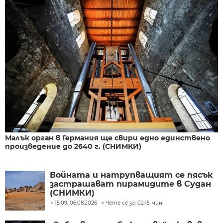
Малък орган в Германия ще свири едно единствено
произведение до 2640 г. (СНИМКИ)
Войната и натрупващият се пясък
застрашават пирамидите в Судан
(СНИМКИ)
15:09, 06.08.2026
Чете се за: 02:15 мин.