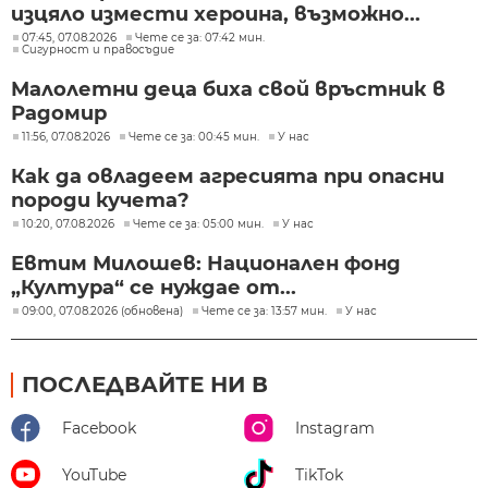
изцяло измести хероина, възможно...
07:45, 07.08.2026
Чете се за: 07:42 мин.
Сигурност и правосъдие
Малолетни деца биха свой връстник в
Радомир
11:56, 07.08.2026
Чете се за: 00:45 мин.
У нас
Как да овладеем агресията при опасни
породи кучета?
10:20, 07.08.2026
Чете се за: 05:00 мин.
У нас
Евтим Милошев: Национален фонд
„Култура“ се нуждае от...
09:00, 07.08.2026 (обновена)
Чете се за: 13:57 мин.
У нас
ПОСЛЕДВАЙТЕ НИ В
Facebook
Instagram
YouTube
TikTok