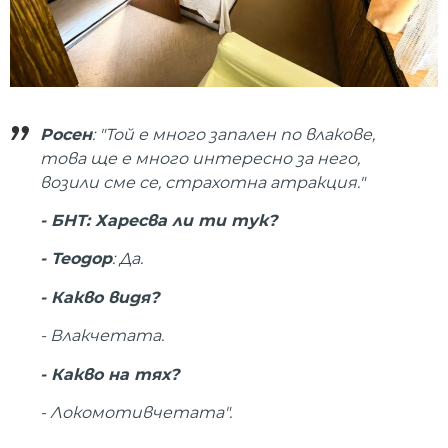
Росен
: "Той е много запален по влакове,
това ще е много интересно за него,
возили сме се, страхотна атракция."
- БНТ: Харесва ли ти тук?
- Теодор
: Да.
- Какво видя?
- Влакчетата.
- Какво на тях?
- Локомотивчетата".