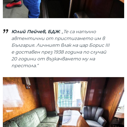
Юлий Пейчев, БДЖ
: „Те са напълно
автентични от пристигането им в
България. Личният влак на цар Борис III
е доставен през 1938 година по случай
20 години от възкачването му на
престола.“