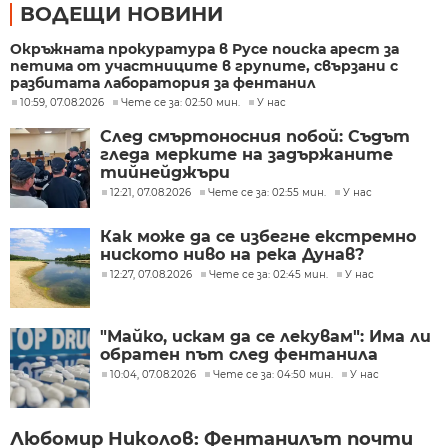
ВОДЕЩИ НОВИНИ
Окръжната прокуратура в Русе поиска арест за
петима от участниците в групите, свързани с
разбитата лаборатория за фентанил
10:59, 07.08.2026
Чете се за: 02:50 мин.
У нас
След смъртоносния побой: Съдът
гледа мерките на задържаните
тийнейджъри
12:21, 07.08.2026
Чете се за: 02:55 мин.
У нас
Как може да се избегне екстремно
ниското ниво на река Дунав?
12:27, 07.08.2026
Чете се за: 02:45 мин.
У нас
"Майко, искам да се лекувам": Има ли
обратен път след фентанила
10:04, 07.08.2026
Чете се за: 04:50 мин.
У нас
Любомир Николов: Фентанилът почти