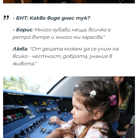
- БНТ: Какво видя днес тук?
- Борис
: Много хубави неща, всичко е
ретро вътре и много ми харесва."
Люба
: "От децата можем да се учим на
всико - честност, доброта, знания в
живота."