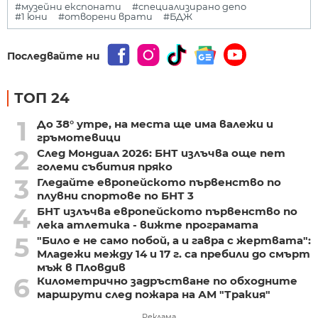
#музейни експонати
#специализирано депо
#1 юни
#отворени врати
#БДЖ
Последвайте ни
ТОП 24
1
До 38° утре, на места ще има валежи и
гръмотевици
2
След Мондиал 2026: БНТ излъчва още пет
големи събития пряко
3
Гледайте европейското първенство по
плувни спортове по БНТ 3
4
БНТ излъчва европейското първенство по
лека атлетика - вижте програмата
5
"Било е не само побой, а и гавра с жертвата":
Младежи между 14 и 17 г. са пребили до смърт
мъж в Пловдив
6
Километрично задръстване по обходните
маршрути след пожара на АМ "Тракия"
Реклама