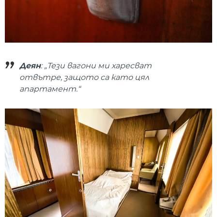
Деян
: „Тези вагони ми харесват
отвътре, защото са като цял
апартамент.“