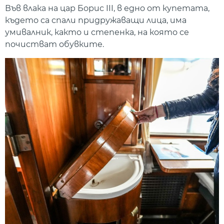
Във влака на цар Борис III, в едно от купетата,
където са спали придружаващи лица, има
умивалник, както и степенка, на която се
почистват обувките.