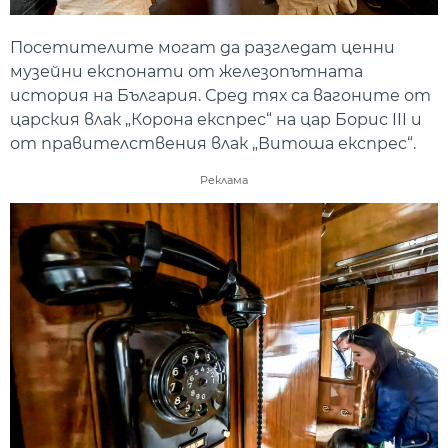
Посетителите могат да разгледат ценни
музейни експонати от железопътната
история на България. Сред тях са вагоните от
царския влак „Корона експрес“ на цар Борис III и
от правителствения влак „Витоша експрес“.
Реклама