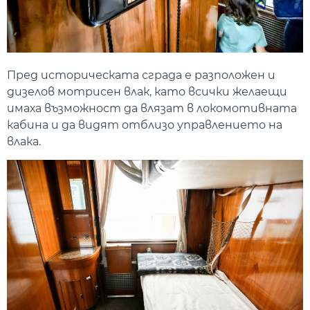
Пред историческата сграда е разположен и
дизелов мотрисен влак, като всички желаещи
имаха възможност да влязат в локомотивната
кабина и да видят отблизо управлението на
влака.