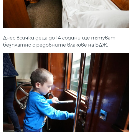
Днес всички деца до 14 години ще пътуват
безплатно с редовните влакове на БДЖ.