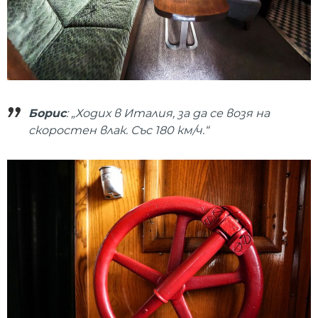
Борис
: „Ходих в Италия, за да се возя на
скоростен влак. Със 180 км/ч.“