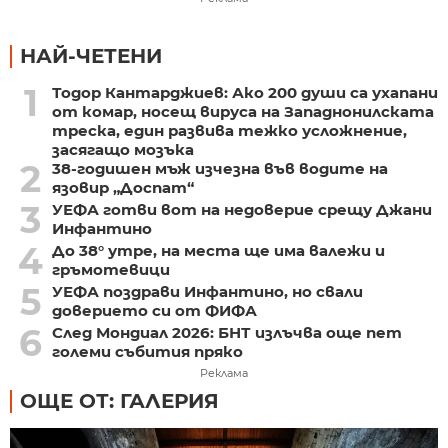
НАЙ-ЧЕТЕНИ
1
Тодор Кантарджиев: Ако 200 души са ухапани
от комар, носещ вируса на Западнонилската
треска, един развива тежко усложнение,
засягащо мозъка
2
38-годишен мъж изчезна във водите на
язовир „Доспат“
3
УЕФА готви вот на недоверие срещу Джани
Инфантино
4
До 38° утре, на места ще има валежи и
гръмотевици
5
УЕФА поздрави Инфантино, но свали
доверието си от ФИФА
6
След Мондиал 2026: БНТ излъчва още пет
големи събития пряко
Реклама
ОЩЕ ОТ: ГАЛЕРИЯ