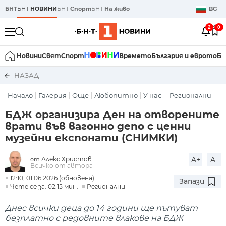
БНТ
БНТ
НОВИНИ
БНТ
Спорт
БНТ
На живо
BG
2
0
Новини
Свят
Спорт
Времето
България и еврото
Би
НАЗАД
Начало
Галерия
Още
Любопитно
У нас
Регионални
БДЖ организира Ден на отворените
врати във вагонно депо с ценни
музейни експонати (СНИМКИ)
Алекс Христов
A+
A-
от
Всичко от автора
12:10, 01.06.2026 (обновена)
Запази
Чете се за: 02:15 мин.
Регионални
Днес всички деца до 14 години ще пътуват
безплатно с редовните влакове на БДЖ