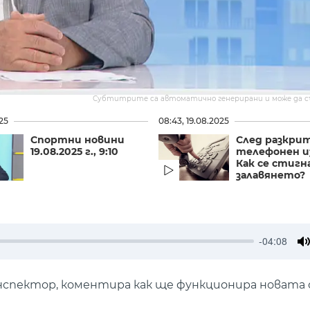
Субтитрите са автоматично генерирани и може да 
025
08:43, 19.08.2025
Спортни новини
След разкри
19.08.2025 г., 9:10
телефонен и
Как се стигн
залавянето?
-04:08
M
 инспектор, коментира как ще функционира новата