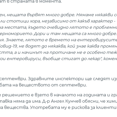
ват в страната в момента.
 мен, нещата вървят много добре. Нямаме някакви 
ли стотици хора, независимо от какъв характер -
на местата, където очевидно лятото е проблемно
ерноморието. Дори и там нещата са много добре.
ния. Знаете, лятото е времето на ентеровирусите
ид-19, не водят до някаква, кой знае каква промян
стта, а и начинът на протичане не е особено теж
кои ентеровируси, въобще стигат до лекар", коме
септември. Здравните инспектори ще следят изп
требата на веществото от септември.
е решението е взето в началото на годината и г
авка няма да има. Д-р Ангел Кунчев обясни, че хим
а вещества. Употребата му е рискова за клиент