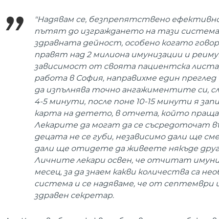
"Надявам се, безпрепятствено ефективно,
пътят до изграждането на тази система.
здравната дейност, особено когато говори
правят над 2 милиона имунизации и реиму
зависимост от своята пациентска листа, 
работа в София, направихме един преглед
да изпълнява точно ангажиментите си, с
4-5 минути, после поне 10-15 минути я запи
карта на детето, в отчета, който праща к
Лекарите да могат да се съсредоточат вър
децата не се губи, независимо дали ще с
дали ще отидете да живеете някъде другад
Личните лекари освен, че отчитат имуниз
месец, за да знаем какви количества са не
система и се надяваме, че от септември ще
здравен секретар.