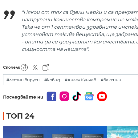
"Някои от тях са взели мерки и са прекра
натрупани количества компромис не може 
Така че от 1 септември здравните инспе
установят такива вещества, ще забранят
- опити да се доизчерпят количествата, 
същността на нещата".
Сподели
#летни вируси
#ковид
#Ангел Кунчев
#ваксини
Последвайте ни
ТОП 24