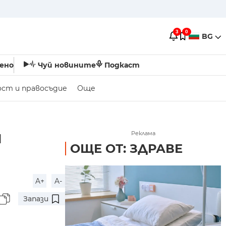
3
0
BG
ено
Чуй новините
Подкаст
ост и правосъдие
Още
и
Реклама
ОЩЕ ОТ: ЗДРАВЕ
A+
A-
Запази