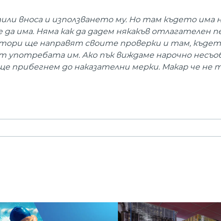
тили вноса и използването му. Но там където има 
да има. Няма как да дадем някакъв отлагателен п
ктори ще направят своите проверки и там, къде
 употребата им. Ако пък виждаме нарочно несъо
ще прибегнем до наказателни мерки. Макар че не т