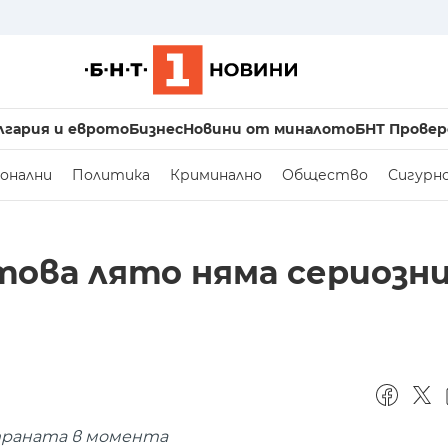
лгария и еврото
Бизнес
Новини от миналото
БНТ Провер
онални
Политика
Криминално
Общество
Сигурн
 това лято няма сериозн
страната в момента