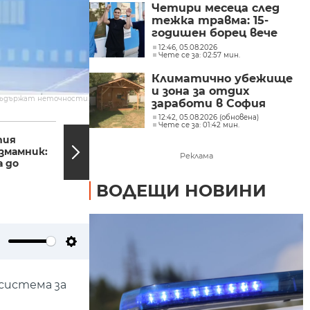
Четири месеца след
тежка травма: 15-
годишен борец вече
ходи сам и се
12:46, 05.08.2026
Чете се за: 02:57 мин.
възстановява успешно
Климатично убежище
и зона за отдих
съдържат неточности.
заработи в София
12:42, 05.08.2026 (обновена)
08:20, 19.08.2025
08:05,
Чете се за: 01:42 мин.
тия
Какви мерки
змамник:
предприемат от СДВР
Реклама
а до
след зачестилите
инциденти на пътя?
ВОДЕЩИ НОВИНИ
ute
Settings
 система за