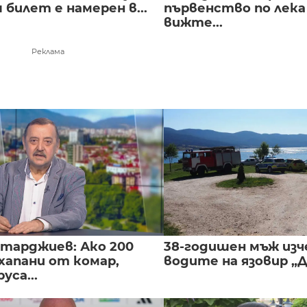
билет е намерен в...
първенство по лека
вижте...
Реклама
нтарджиев: Ако 200
38-годишен мъж изч
хапани от комар,
водите на язовир „
уса...