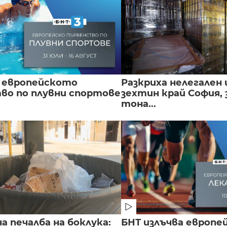
 европейското
Разкриха нелегален 
во по плувни спортове
зехтин край София, 
тона...
 печалба на боклука:
БНТ излъчва европе