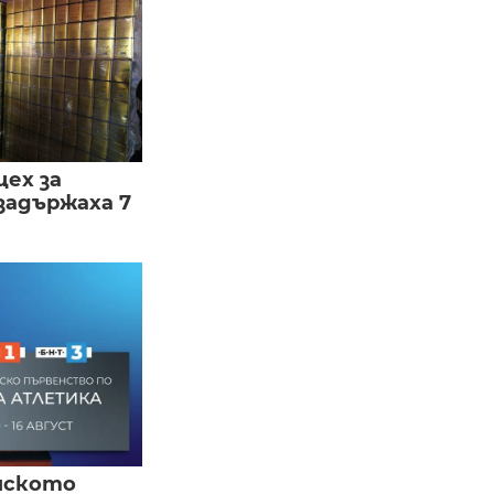
цех за
задържаха 7
йското