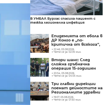
В УМБАЛ Бургас спасиха пациент с
тежка легионелна инфекция
Епидемията от ебола в
ДР Конго е „по-
критична от всякога“,
съобщиха от „Лекари
22:46, 05.08.2026
Чете се за: 02:35 мин.
без граници“
Втори шанс: След
сложна гръбначна
операция 15-годишен
състезател по борба
20:54, 05.08.2026
Чете се за: 04:05 мин.
отново е на крака
Три главни дирекции
поемат дейностите на
Регионалните здравни
инспекции
19:07, 05.08.2026
Чете се за: 01:50 мин.