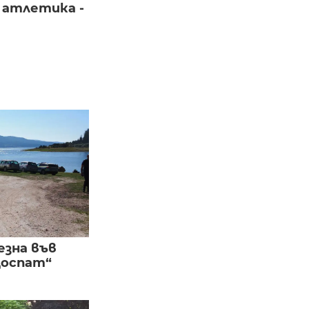
 атлетика -
езна във
Доспат“