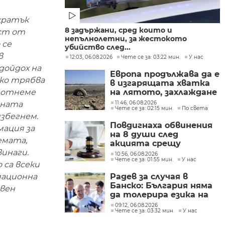
 кратък
8 задържани, сред които и
аст от
непълнолетни, за жестокото
 се
убийство след...
в
12:03, 06.08.2026
Чете се за: 03:22 мин.
У нас
дойдох на
Европа продължава да е
ако трябва
в изгарящата хватка
на лятото, захлаждане
у отнеме
се очаква в края на
11:46, 06.08.2026
авната
Чете се за: 02:15 мин.
По света
седмицата
избегнем.
Повдигнаха обвинения
мация за
на 8 души след
емата,
акцията срещу
производството на
винаги.
10:56, 06.08.2026
Чете се за: 01:55 мин.
У нас
фентанил
 са всеки
Радев за случая в
рмационна
Банско: България няма
авен
да толерира езика на
омразата
09:12, 06.08.2026
Чете се за: 03:32 мин.
У нас