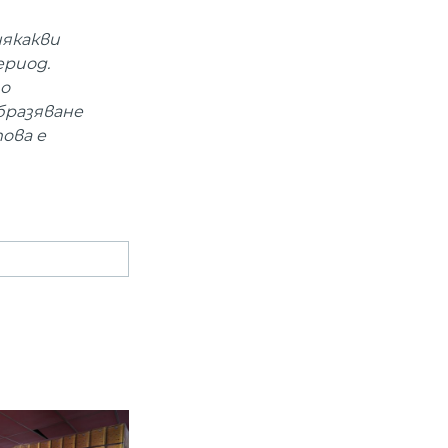
някакви
ериод.
то
бразяване
ова е