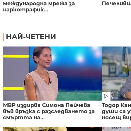
международна мрежа за
Печеливш 
наркотрафик...
НАЙ-ЧЕТЕНИ
МВР издирва Симона Пейчева
Тодор Ка
във връзка с разследването за
души са у
смъртта на...
носещ вир