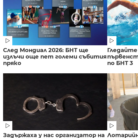
След Мондиал 2026: БНТ ще
Гледайте
излъчи още пет големи събития
първенст
пряко
по БНТ 3
Задържаха у нас организатор на
Лотарийна