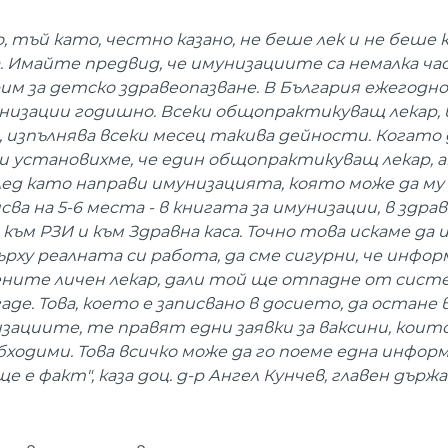
 тъй като, честно казано, не беше лек и не беше
 Имайте предвид, че имунизациите са немалка ч
м за детско здравеопазване. В България ежегодно
низации годишно. Всеки общопрактикуващ лекар, 
изпълнява всеки месец такива дейности. Когато 
 и установихме, че един общопрактикуващ лекар, 
лед като направи имунизацията, която може да м
сва на 5-6 места - в книгата за имунизации, в здр
ъм РЗИ и към Здравна каса. Точно това искаме да 
ху реалната си работа, да сме сигурни, че инфор
мените личен лекар, дали той ще отпадне от сист
е. Това, което е записвано в досието, да остане 
ациите, те правят едни заявки за ваксини, които
обходими. Това всичко може да го поеме една инфо
 е факт", каза доц. д-р Ангел Кунчев, главен държ