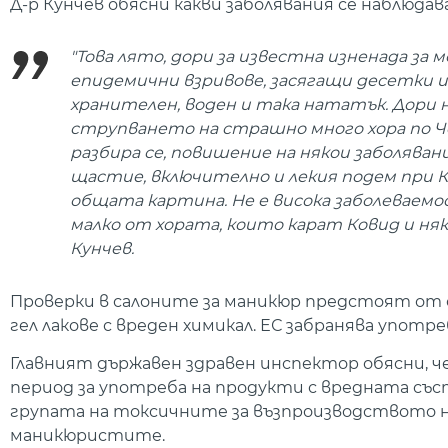
Д-р Кунчев обясни какви заболявания се наблюда
"Това лято, дори за известна изненада за
епидемични взривове, засягащи десетки и
хранителен, воден и така нататък. Дори 
струпването на страшно много хора по Ч
разбира се, повишение на някои заболява
щастие, включително и лекия подем при Ков
общата картина. Не е висока заболеваемо
малко от хората, които карат Ковид и ня
Кунчев.
Проверки в салоните за маникюр предстоят от 
гел лакове с вреден химикал. ЕС забранява упо
Главният държавен здравен инспектор обясни, ч
период за употреба на продукти с вредната съст
групата на токсичните за възпроизводството н
маникюристите.