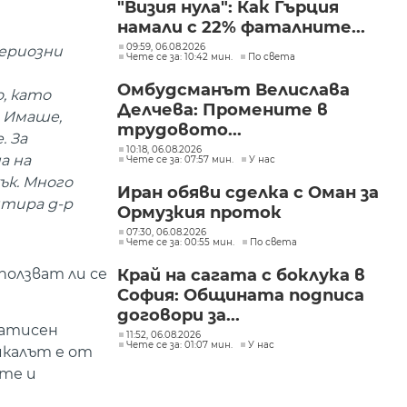
"Визия нула": Как Гърция
намали с 22% фаталните...
09:59, 06.08.2026
сериозни
Чете се за: 10:42 мин.
По света
Омбудсманът Велислава
, като
Делчева: Промените в
 Имаше,
трудовото...
. За
10:18, 06.08.2026
а на
Чете се за: 07:57 мин.
У нас
ък. Много
Иран обяви сделка с Оман за
нтира д-р
Ормузкия проток
07:30, 06.08.2026
Чете се за: 00:55 мин.
По света
олзват ли се
Край на сагата с боклука в
София: Общината подписа
договори за...
ратисен
11:52, 06.08.2026
Чете се за: 01:07 мин.
У нас
икалът е от
ите и