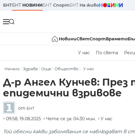
БНТ
БНТ
НОВИНИ
БНТ
Спорт
БНТ
На живо
Новини
Свят
Спорт
Времето
Бъ
У нас
По света
Реги
Начало
Здраве
Още
Общество
У нас
Д-р Ангел Кунчев: През
епидемични взривове
от
БНТ
09:58, 19.08.2025
Чете се за: 04:30 мин.
У нас
Той обясни какви заболявания се наблюдават в 