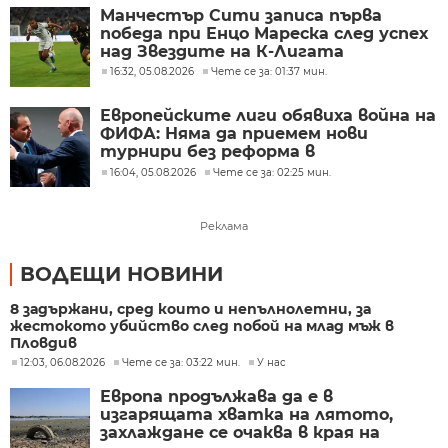
Манчестър Сити записа първа
победа при Енцо Мареска след успех
над Звездите на К-Лигата
16:32, 05.08.2026
Чете се за: 01:37 мин.
Европейските лиги обявиха война на
ФИФА: Няма да приемем нови
турнири без реформа в
управлението
16:04, 05.08.2026
Чете се за: 02:25 мин.
Реклама
ВОДЕЩИ НОВИНИ
8 задържани, сред които и непълнолетни, за
жестокото убийство след побой на млад мъж в
Пловдив
12:03, 06.08.2026
Чете се за: 03:22 мин.
У нас
Европа продължава да е в
изгарящата хватка на лятото,
захлаждане се очаква в края на