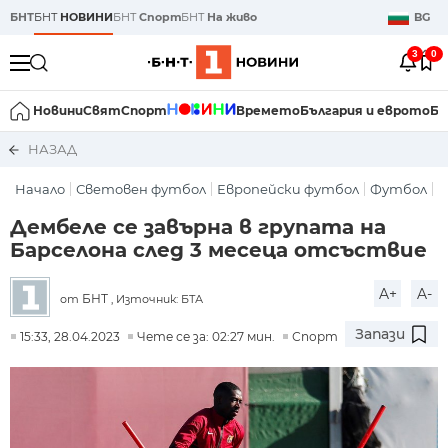
БНТ
БНТ
НОВИНИ
БНТ
Спорт
БНТ
На живо
BG
3
0
Новини
Свят
Спорт
Времето
България и еврото
Би
НАЗАД
Начало
Световен футбол
Европейски футбол
Футбол
Дембеле се завърна в групата на
Барселона след 3 месеца отсъствие
A+
A-
БНТ
от
, Източник: БТА
Запази
15:33, 28.04.2023
Чете се за: 02:27 мин.
Спорт