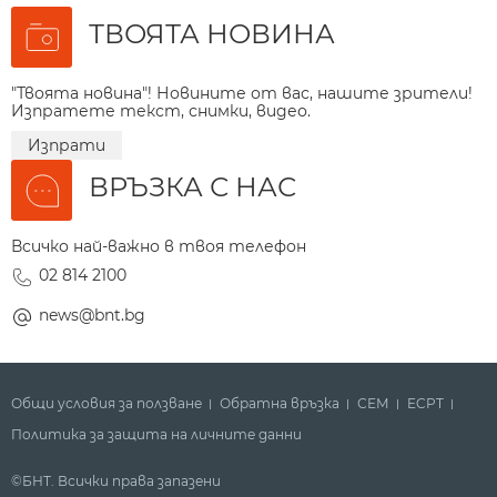
ТВОЯТА НОВИНА
"Твоята новина"! Новините от вас, нашите зрители!
Изпратете текст, снимки, видео.
Изпрати
ВРЪЗКА С НАС
Всичко най-важно в твоя телефон
02 814 2100
news@bnt.bg
Общи условия за ползване
Обратна връзка
СЕМ
ECPT
Политика за защита на личните данни
©БНТ. Всички права запазени