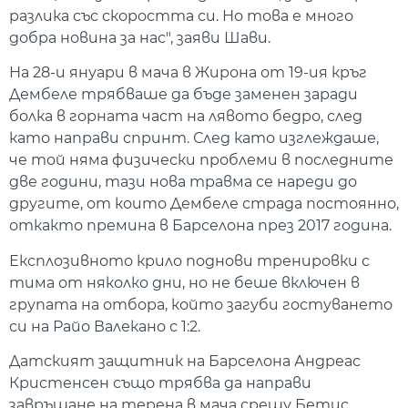
разлика със скоростта си. Но това е много
добра новина за нас", заяви Шави.
На 28-и януари в мача в Жирона от 19-ия кръг
Дембеле трябваше да бъде заменен заради
болка в горната част на лявото бедро, след
като направи спринт. След като изглеждаше,
че той няма физически проблеми в последните
две години, тази нова травма се нареди до
другите, от които Дембеле страда постоянно,
откакто премина в Барселона през 2017 година.
Експлозивното крило поднови тренировки с
тима от няколко дни, но не беше включен в
групата на отбора, който загуби гостуването
си на Райо Валекано с 1:2.
Датският защитник на Барселона Андреас
Кристенсен също трябва да направи
завръщане на терена в мача срещу Бетис.