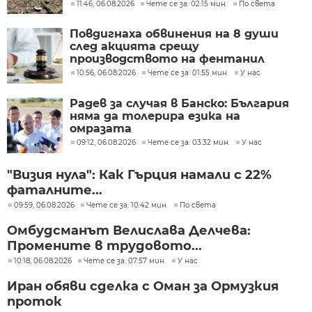
седмицата
11:46, 06.08.2026
Чете се за: 02:15 мин.
По света
Повдигнаха обвинения на 8 души
след акцията срещу
производството на фентанил
10:56, 06.08.2026
Чете се за: 01:55 мин.
У нас
Радев за случая в Банско: България
няма да толерира езика на
омразата
09:12, 06.08.2026
Чете се за: 03:32 мин.
У нас
"Визия нула": Как Гърция намали с 22%
фаталните...
09:59, 06.08.2026
Чете се за: 10:42 мин.
По света
Омбудсманът Велислава Делчева:
Промените в трудовото...
10:18, 06.08.2026
Чете се за: 07:57 мин.
У нас
Иран обяви сделка с Оман за Ормузкия
проток