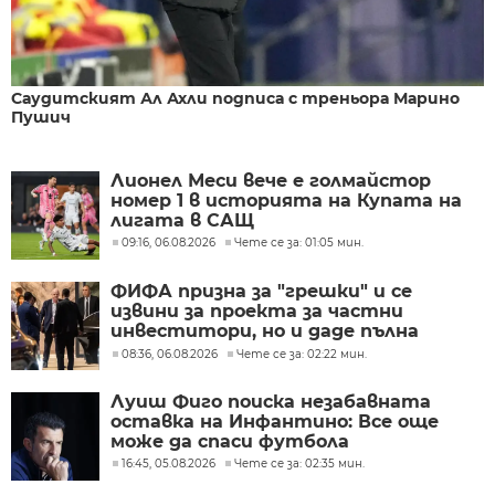
Саудитският Ал Ахли подписа с треньора Марино
Пушич
Лионел Меси вече е голмайстор
номер 1 в историята на Купата на
лигата в САЩ
09:16, 06.08.2026
Чете се за: 01:05 мин.
ФИФА призна за "грешки" и се
извини за проекта за частни
инвеститори, но и даде пълна
подкрепа за Джани Инфантино
08:36, 06.08.2026
Чете се за: 02:22 мин.
Луиш Фиго поиска незабавната
оставка на Инфантино: Все още
може да спаси футбола
16:45, 05.08.2026
Чете се за: 02:35 мин.