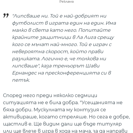
Реклама
"Липсваше ни. Той е най-добрият ни
футболист в играта един на един. Има
малко в света като него. Попитайте
крайните защитници в Ла Лига срещу
кого се мъчат най-много. Той е играч с
невероятна скорост, който прави
разликата. Логично е, че толкова ни
липсваше", каза треньорът Шави
Ернандес на пресконференцията си в
петък.
Според него преди няколко седмици
ситуацията не е била добра. "Усещанията не
бяха добри. Мускулната му контузия се
активираше, когато стреляше. Но сега е добре,
щастлив е. Ще видим дали ще бъде титуляр
или ще влезе в игра в хода на мача, за да направи