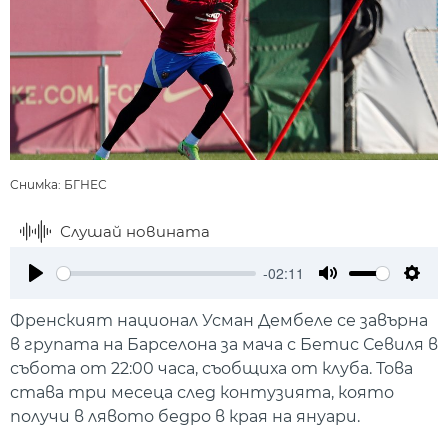
Снимка: БГНЕС
Слушай новината
-02:11
Play
Mute
Setti
Френският национал Усман Дембеле се завърна
в групата на Барселона за мача с Бетис Севиля в
събота от 22:00 часа, съобщиха от клуба. Това
става три месеца след контузията, която
получи в лявото бедро в края на януари.