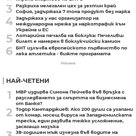
3
Разкриха нелегален цех за зехтин край
София, задържаха 7 тона продукт без марка
4
Задържаха у нас организатор на
международна мрежа за наркотрафик към
Украйна и ЕС
5
Лотарийна печалба на боклука: Печеливш
билет е намерен в боклукчийски камион
6
БНТ излъчва европейското първенство по
лека атлетика - вижте програмата
Реклама
НАЙ-ЧЕТЕНИ
1
МВР издирва Симона Пейчева във връзка с
разследването за смъртта на бизнесмена
от Банкя?
2
Тодор Кантарджиев: Ако 200 души са ухапани
от комар, носещ вируса на Западнонилската
треска, един развива тежко усложнение,
засягащо мозъка
3
38-годишен мъж изчезна във водите на