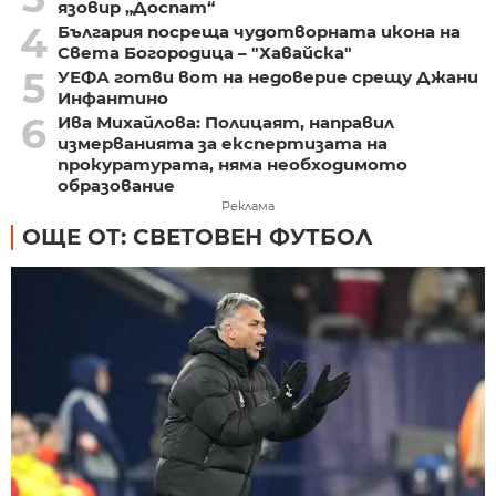
язовир „Доспат“
4
България посреща чудотворната икона на
Света Богородица – "Хавайска"
5
УЕФА готви вот на недоверие срещу Джани
Инфантино
6
Ива Михайлова: Полицаят, направил
измерванията за експертизата на
прокуратурата, няма необходимото
образование
Реклама
ОЩЕ ОТ: СВЕТОВЕН ФУТБОЛ