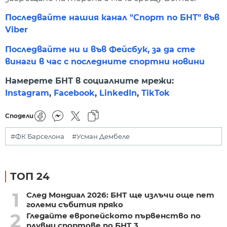
Последвайте нашия канал "Спорт по БНТ" във
Viber
Последвайте ни и във Фейсбук, за да сте
винаги в час с последните спортни новини
Намерете БНТ в социалните мрежи:
Instagram
,
Facebook
,
LinkedIn
,
TikTok
Сподели
#ФК Барселона
#Усман Дембеле
ТОП 24
1
След Мондиал 2026: БНТ ще излъчи още пет
големи събития пряко
2
Гледайте европейското първенство по
плувни спортове по БНТ 3