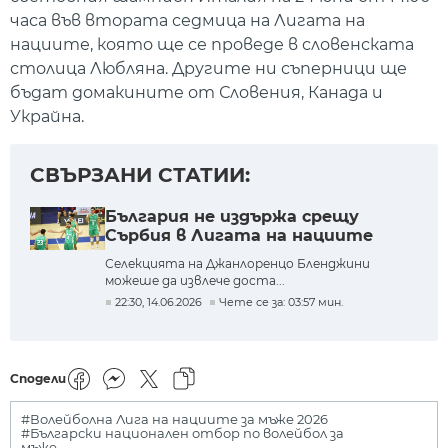
часа във втората седмица на Лигата на
нациите, която ще се проведе в словенската
столица Любляна. Другите ни съперници ще
бъдат домакините от Словения, Канада и
Украйна.
СВЪРЗАНИ СТАТИИ:
България не издържа срещу
Сърбия в Лигата на нациите
Селекцията на Джанлоренцо Бленджини
можеше да извлече доста...
22:30, 14.06.2026
Чете се за: 03:57 мин.
Сподели
#Волейболна Лига на нациите за мъже 2026
#Български национален отбор по волейбол за
мъже