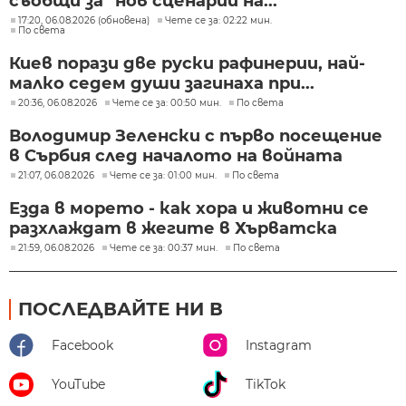
съобщи за "нов сценарий на...
17:20, 06.08.2026 (обновена)
Чете се за: 02:22 мин.
По света
Киев порази две руски рафинерии, най-
малко седем души загинаха при...
20:36, 06.08.2026
Чете се за: 00:50 мин.
По света
Володимир Зеленски с първо посещение
в Сърбия след началото на войната
21:07, 06.08.2026
Чете се за: 01:00 мин.
По света
Езда в морето - как хора и животни се
разхлаждат в жегите в Хърватска
21:59, 06.08.2026
Чете се за: 00:37 мин.
По света
ПОСЛЕДВАЙТЕ НИ В
Facebook
Instagram
YouTube
TikTok