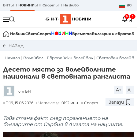
БНТ
БНТ
НОВИНИ
БНТ
Спорт
БНТ
На живо
BG
0
0
Новини
Свят
Спорт
Времето
България и еврото
Би
НАЗАД
Начало
Волейбол
Европейски волейбол
Световен волейбо
Десето място за волейболните
национали в световната ранглиста
A+
A-
БНТ
от
Запази
11:16, 15.06.2026
Чете се за: 01:12 мин.
Спорт
Това стана факт след поражението на
българите от Сърбия в Лигата на нациите.