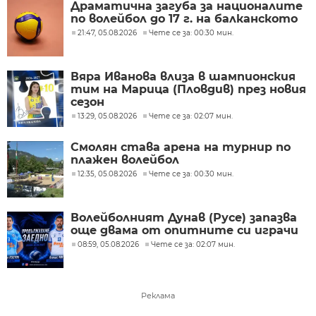
Драматична загуба за националите
по волейбол до 17 г. на балканското
21:47, 05.08.2026
Чете се за: 00:30 мин.
Вяра Иванова влиза в шампионския
тим на Марица (Пловдив) през новия
сезон
13:29, 05.08.2026
Чете се за: 02:07 мин.
Смолян става арена на турнир по
плажен волейбол
12:35, 05.08.2026
Чете се за: 00:30 мин.
Волейболният Дунав (Русе) запазва
още двама от опитните си играчи
08:59, 05.08.2026
Чете се за: 02:07 мин.
Реклама