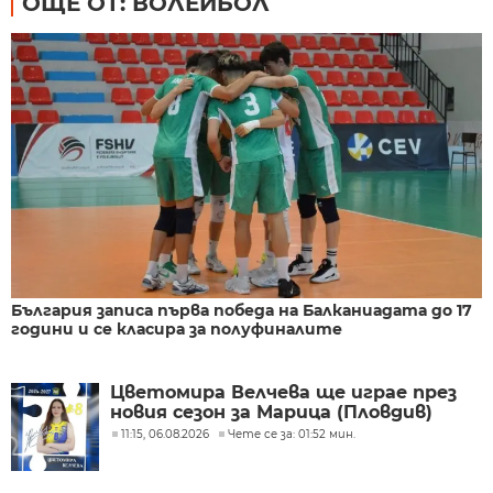
ОЩЕ ОТ: ВОЛЕЙБОЛ
България записа първа победа на Балканиадата до 17
години и се класира за полуфиналите
Цветомира Велчева ще играе през
новия сезон за Марица (Пловдив)
11:15, 06.08.2026
Чете се за: 01:52 мин.