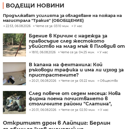
ВОДЕЩИ НОВИНИ
Продължават усилията за овладяване на пожара на
магистрала "Тракия" (ОБОБЩЕНИЕ)
22:53, 06.08.2026
Чете се за: 03:10 мин.
У нас
Бдение в Кричим с надежда за
правосъдие след жестокото
убийство на млад мъж в Пловдив от
тийнейджъри
18:10, 06.08.2026
Чете се за: 04:25 мин.
У нас
В капана на фентанила: Кой
ръководи трафика и има ли изход за
пристрастените?
20:21, 06.08.2026
Чете се за: 05:22 мин.
Общество
След повече от седем месеца: Нова
фирма поема почистването в
столичните райони "Слатина",
"Подуяне" и "Изгрев"
20:31, 06.08.2026
Чете се за: 02:30 мин.
У нас
Откритият дрон в Лайпциг: Берлин