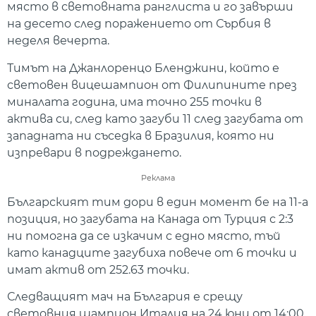
място в световната ранглиста и го завърши
на десето след поражението от Сърбия в
неделя вечерта.
Тимът на Джанлоренцо Бленджини, който е
световен вицешампион от Филипините през
миналата година, има точно 255 точки в
актива си, след като загуби 11 след загубата от
западната ни съседка в Бразилия, която ни
изпревари в подреждането.
Реклама
Българският тим дори в един момент бе на 11-а
позиция, но загубата на Канада от Турция с 2:3
ни помогна да се изкачим с едно място, тъй
като канадците загубиха повече от 6 точки и
имат актив от 252.63 точки.
Следващият мач на България е срещу
световния шампион Италия на 24 юни от 14:00