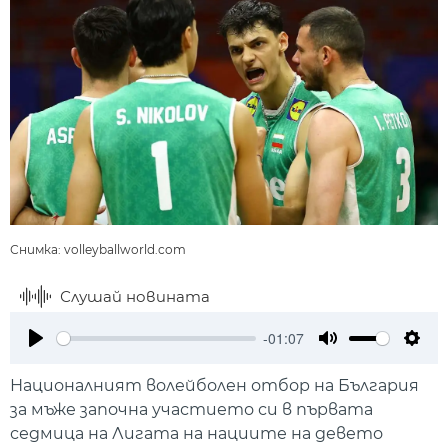
Снимка: volleyballworld.com
Слушай новината
-01:07
Play
Mute
Setti
Националният волейболен отбор на България
за мъже започна участието си в първата
седмица на Лигата на нациите на девето