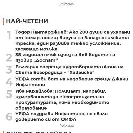
Реклама
НАЙ-ЧЕТЕНИ
1
Тодор Кантарджиев: Ако 200 души са ухапани
от комар, носещ вируса на Западнонилската
треска, един развива тежко усложнение,
засягащо мозъка
2
38-годишен мъж изчезна във водите на
язовир „Доспат“
3
България посреща чудотворната икона на
Света Богородица – "Хавайска"
4
УЕФА готви вот на недоверие срещу Джани
Инфантино
5
Ива Михайлова: Полицаят, направил
измерванията за експертизата на
прокуратурата, няма необходимото
образование
6
УЕФА поздрави Инфантино, но свали
доверието си от ФИФА
Реклама