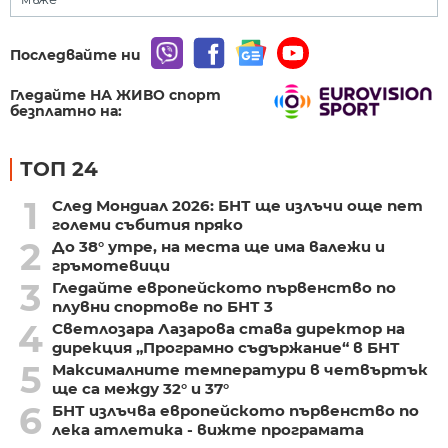
Последвайте ни
Гледайте НА ЖИВО спорт
безплатно на:
ТОП 24
1
След Мондиал 2026: БНТ ще излъчи още пет
големи събития пряко
2
До 38° утре, на места ще има валежи и
гръмотевици
3
Гледайте европейското първенство по
плувни спортове по БНТ 3
4
Светлозара Лазарова става директор на
дирекция „Програмно съдържание“ в БНТ
5
Максималните температури в четвъртък
ще са между 32° и 37°
6
БНТ излъчва европейското първенство по
лека атлетика - вижте програмата