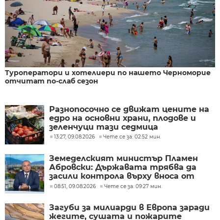
Туроператори и хотелиери по нашето Черноморие
отчитат по-слаб сезон
Разнопосочно се движат цените на
едро на основни храни, плодове и
зеленчуци тази седмица
13:27, 09.08.2026
Чете се за: 02:52 мин.
Земеделският министър Пламен
Абровски: Държавата трябва да
засили контрола върху вноса от
трети страни
08:51, 09.08.2026
Чете се за: 09:27 мин.
Загуби за милиарди в Европа заради
жегите, сушата и пожарите