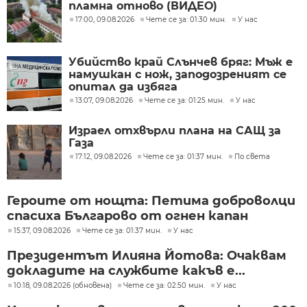
пламна отново (ВИДЕО)
17:00, 09.08.2026
Чете се за: 01:30 мин.
У нас
Убийство край Слънчев бряг: Мъж е
намушкан с нож, заподозреният се
опитал да избяга
13:07, 09.08.2026
Чете се за: 01:25 мин.
У нас
Израел отхвърли плана на САЩ за
Газа
17:12, 09.08.2026
Чете се за: 01:37 мин.
По света
Героите от нощта: Петима доброволци
спасиха Българово от огнен капан
15:37, 09.08.2026
Чете се за: 01:37 мин.
У нас
Президентът Илияна Йотова: Очаквам
докладите на службите какъв е...
10:18, 09.08.2026 (обновена)
Чете се за: 02:50 мин.
У нас