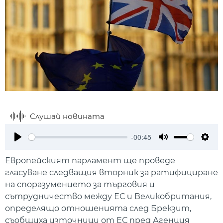
Слушай новината
-00:45
Play
Mute
Setti
Европейският парламент ще проведе
гласуване следващия вторник за ратифициране
на споразумението за търговия и
сътрудничество между ЕС и Великобритания,
определящо отношенията след Брекзит,
съобщиха източници от ЕС пред Агенция