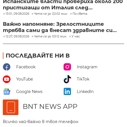
Испанските власти провериха около 200
пристигащи от Италия след...
13:01, 09.08.2026
Чете се за: 02:02 мин.
По света
Важно напомняне: Зрелостниците
трябва сами да внесат здравните си...
12:27, 09.08.2026
Чете се за: 03:12 мин.
У нас
ПОСЛЕДВАЙТЕ НИ В
Facebook
Instagram
YouTube
TikTok
Google News
LinkedIn
BNT NEWS APP
Всичко най-важно в твоя телефон