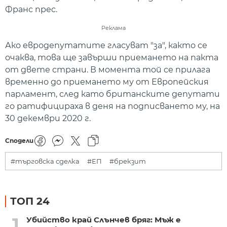
Франс прес.
Реклама
Ако евродепутатите гласуват "за", както се
очаква, това ще завърши приемането на пакта
от двете страни. В момента той се прилага
временно до приемането му от Европейския
парламент, след като британските депутати
го ратифицираха в деня на подписването му, на
30 декември 2020 г.
Сподели
#търговска сделка
#ЕП
#брекзит
ТОП 24
1
Убийство край Слънчев бряг: Мъж е