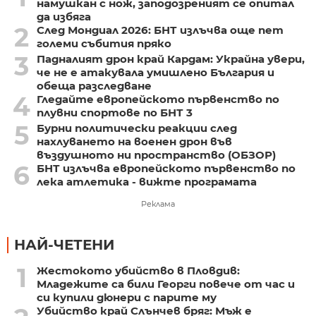
намушкан с нож, заподозреният се опитал
да избяга
2
След Мондиал 2026: БНТ излъчва още пет
големи събития пряко
3
Падналият дрон край Кардам: Украйна увери,
че не е атакувала умишлено България и
обеща разследване
4
Гледайте европейското първенство по
плувни спортове по БНТ 3
5
Бурни политически реакции след
нахлуването на военен дрон във
въздушното ни пространство (ОБЗОР)
6
БНТ излъчва европейското първенство по
лека атлетика - вижте програмата
Реклама
НАЙ-ЧЕТЕНИ
1
Жестокото убийство в Пловдив:
Младежите са били Георги повече от час и
си купили дюнери с парите му
Убийство край Слънчев бряг: Мъж е