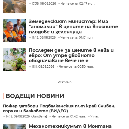
17:38, 08.08.2026
Чете се за: 02:47 мин.
Земеделският министър: Има
"аномалии" в цените на вносните
плодове и зеленчуци
11:45, 08.08.2026
Чете се за: 01:17 мин.
Последен ден за цените в лева и
евро: От утре двойното
обозначаване вече не е
задължително
11:11, 08.08.2026
Чете се за: 00:50 мин.
Реклама
ВОДЕЩИ НОВИНИ
Пожар затвори Подбалканския път край Сливен,
спряха и влаковете (ВИДЕО)
14:12, 09.08.2026 (обновена)
Чете се за: 01:42 мин.
У нас
Механотехникумът в Монтана