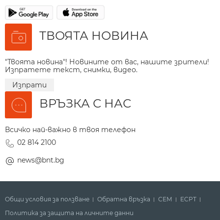
ТВОЯТА НОВИНА
"Твоята новина"! Новините от вас, нашите зрители!
Изпратете текст, снимки, видео.
Изпрати
ВРЪЗКА С НАС
Всичко най-важно в твоя телефон
02 814 2100
news@bnt.bg
Общи условия за ползване
Обратна връзка
СЕМ
ECPT
Политика за защита на личните данни