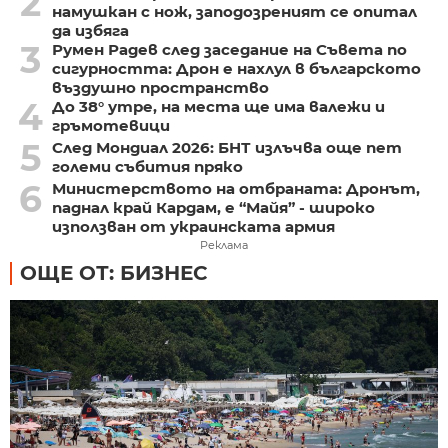
2
намушкан с нож, заподозреният се опитал
да избяга
3
Румен Радев след заседание на Съвета по
сигурността: Дрон е нахлул в българското
въздушно пространство
4
До 38° утре, на места ще има валежи и
гръмотевици
5
След Мондиал 2026: БНТ излъчва още пет
големи събития пряко
6
Министерството на отбраната: Дронът,
паднал край Кардам, е “Майя” - широко
използван от украинската армия
Реклама
ОЩЕ ОТ: БИЗНЕС