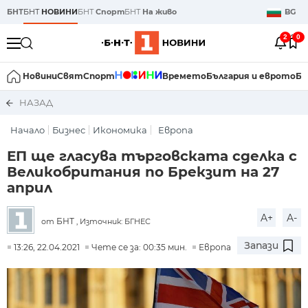
БНТ
БНТ
НОВИНИ
БНТ
Спорт
БНТ
На живо
BG
2
0
Новини
Свят
Спорт
Времето
България и еврото
Би
НАЗАД
Начало
Бизнес
Икономика
Европа
ЕП ще гласува търговската сделка с
Великобритания по Брекзит на 27
април
A+
A-
БНТ
от
, Източник: БГНЕС
Запази
13:26, 22.04.2021
Чете се за: 00:35 мин.
Европа