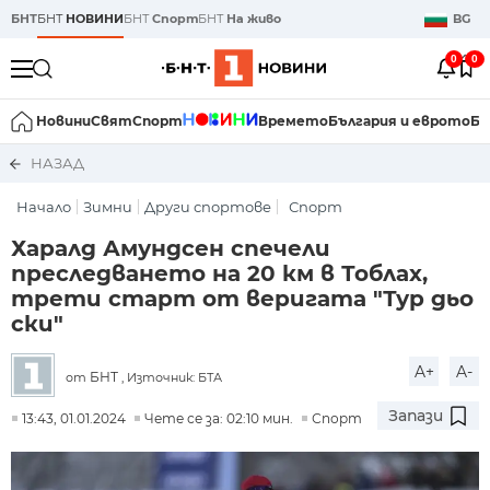
БНТ
БНТ
НОВИНИ
БНТ
Спорт
БНТ
На живо
BG
0
0
Новини
Свят
Спорт
Времето
България и еврото
Би
НАЗАД
Начало
Зимни
Други спортове
Спорт
Харалд Амундсен спечели
преследването на 20 км в Тоблах,
трети старт от веригата "Тур дьо
ски"
A+
A-
БНТ
от
, Източник: БТА
Запази
13:43, 01.01.2024
Чете се за: 02:10 мин.
Спорт