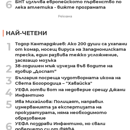
6
БНТ излъчва европейското първенство по
лека атлетика - вижте програмата
Реклама
НАЙ-ЧЕТЕНИ
1
Тодор Кантарджиев: Ако 200 души са ухапани
от комар, носещ вируса на Западнонилската
треска, един развива тежко усложнение,
засягащо мозъка
2
38-годишен мъж изчезна във водите на
язовир „Доспат“
3
България посреща чудотворната икона на
Света Богородица – "Хавайска"
4
УЕФА готви вот на недоверие срещу Джани
Инфантино
5
Ива Михайлова: Полицаят, направил
измерванията за експертизата на
прокуратурата, няма необходимото
образование
6
УЕФА поздрави Инфантино, но свали
доверието си от ФИФА