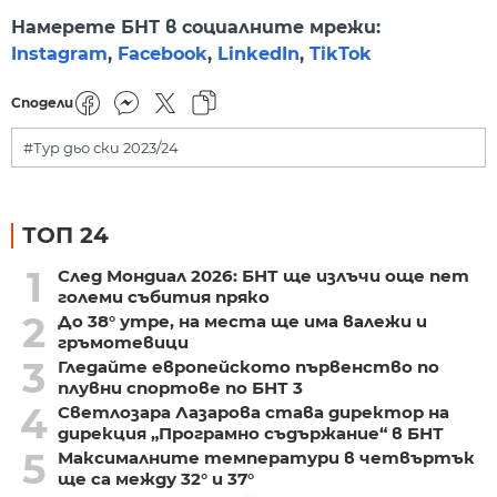
Намерете БНТ в социалните мрежи:
Instagram
,
Facebook
,
LinkedIn
,
TikTok
Сподели
#Тур дьо ски 2023/24
ТОП 24
1
След Мондиал 2026: БНТ ще излъчи още пет
големи събития пряко
2
До 38° утре, на места ще има валежи и
гръмотевици
3
Гледайте европейското първенство по
плувни спортове по БНТ 3
4
Светлозара Лазарова става директор на
дирекция „Програмно съдържание“ в БНТ
5
Максималните температури в четвъртък
ще са между 32° и 37°