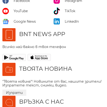
Facebook
Instagram
YouTube
TikTok
Google News
LinkedIn
BNT NEWS APP
Всичко най-важно в твоя телефон
ТВОЯТА НОВИНА
"Твоята новина"! Новините от вас, нашите зрители!
Изпратете текст, снимки, видео.
Изпрати
ВРЪЗКА С НАС