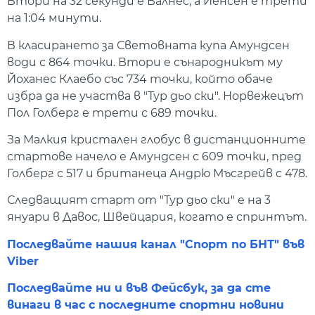
Втори на 32 секунди е Валнес, а Йенсен е трети
на 1:04 минути.
В класирането за Световната купа Амундсен
води с 864 точки. Втори е сънародникът му
Йоханес Клаебо със 734 точки, който обаче
избра да не участва в "Тур дьо ски". Норвежецът
Пол Голберг е трети с 689 точки.
За Малкия кристален глобус в дистанционните
стартове начело е Амундсен с 609 точки, пред
Голберг с 517 и британеца Андрю Мъсгрейв с 478.
Следващият старт от "Тур дьо ски" е на 3
януари в Давос, Швейцария, когато е спринтът.
Последвайте нашия канал "Спорт по БНТ" във
Viber
Последвайте ни и във Фейсбук, за да сте
винаги в час с последните спортни новини