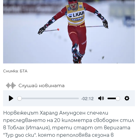
Снимка: БТА
Слушай новината
-02:12
Play
Mute
Setti
Норвежецът Харалд Амундсен спечели
преследването на 20 километра свободен стил
в Тоблах (Италия), трети старт от веригата
"Тур дьо ски". която преполовява сезона в