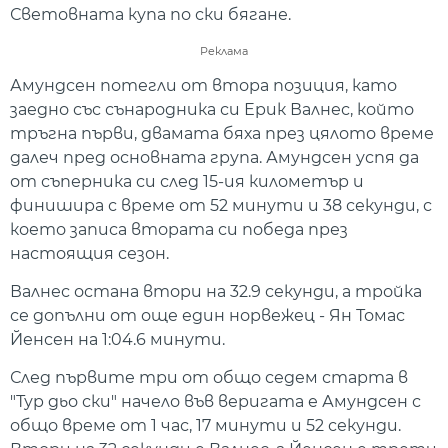
Световната купа по ски бягане.
Реклама
Амундсен потегли от втора позиция, като
заедно със сънародника си Ерик Валнес, който
тръгна първи, двамата бяха през цялото време
далеч пред основната група. Амундсен успя да
от съперника си след 15-ия километър и
финишира с време от 52 минути и 38 секунди, с
което записа втората си победа през
настоящия сезон.
Валнес остана втори на 32.9 секунди, а тройка
се допълни от още един норвежец - Ян Томас
Йенсен на 1:04.6 минути.
След първите три от общо седем старта в
"Тур дьо ски" начело във веригата е Амундсен с
общо време от 1 час, 17 минути и 52 секунди.