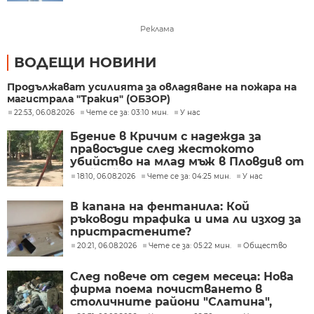
Реклама
ВОДЕЩИ НОВИНИ
Продължават усилията за овладяване на пожара на
магистрала "Тракия" (ОБЗОР)
22:53, 06.08.2026
Чете се за: 03:10 мин.
У нас
Бдение в Кричим с надежда за
правосъдие след жестокото
убийство на млад мъж в Пловдив от
тийнейджъри
18:10, 06.08.2026
Чете се за: 04:25 мин.
У нас
В капана на фентанила: Кой
ръководи трафика и има ли изход за
пристрастените?
20:21, 06.08.2026
Чете се за: 05:22 мин.
Общество
След повече от седем месеца: Нова
фирма поема почистването в
столичните райони "Слатина",