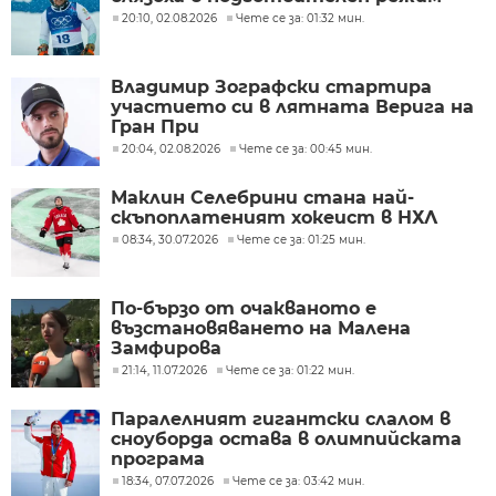
20:10, 02.08.2026
Чете се за: 01:32 мин.
Владимир Зографски стартира
участието си в лятната Верига на
Гран При
20:04, 02.08.2026
Чете се за: 00:45 мин.
Маклин Селебрини стана най-
скъпоплатеният хокеист в НХЛ
08:34, 30.07.2026
Чете се за: 01:25 мин.
По-бързо от очакваното е
възстановяването на Малена
Замфирова
21:14, 11.07.2026
Чете се за: 01:22 мин.
Паралелният гигантски слалом в
сноуборда остава в олимпийската
програма
18:34, 07.07.2026
Чете се за: 03:42 мин.