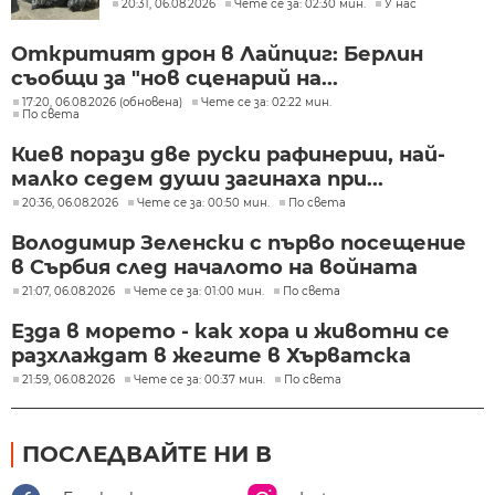
"Подуяне" и "Изгрев"
20:31, 06.08.2026
Чете се за: 02:30 мин.
У нас
Откритият дрон в Лайпциг: Берлин
съобщи за "нов сценарий на...
17:20, 06.08.2026 (обновена)
Чете се за: 02:22 мин.
По света
Киев порази две руски рафинерии, най-
малко седем души загинаха при...
20:36, 06.08.2026
Чете се за: 00:50 мин.
По света
Володимир Зеленски с първо посещение
в Сърбия след началото на войната
21:07, 06.08.2026
Чете се за: 01:00 мин.
По света
Езда в морето - как хора и животни се
разхлаждат в жегите в Хърватска
21:59, 06.08.2026
Чете се за: 00:37 мин.
По света
ПОСЛЕДВАЙТЕ НИ В