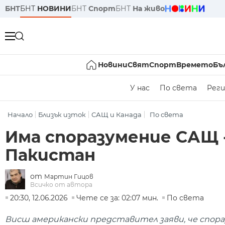
БНТ
БНТ
НОВИНИ
БНТ
Спорт
БНТ
На живо
Новини
Свят
Спорт
Времето
Бъ
У нас
По света
Реги
Начало
Близък изток
САЩ и Канада
По света
Има споразумение САЩ -
Пакистан
от
Мартин Гицов
Всичко от автора
20:30, 12.06.2026
Чете се за: 02:07 мин.
По света
Висш американски представител заяви, че спор