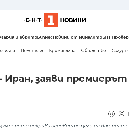
лгария и еврото
Бизнес
Новини от миналото
БНТ Провер
онални
Политика
Криминално
Общество
Сигурн
 Иран, заяви премиерът
азумението покрива основните цели на Вашингто