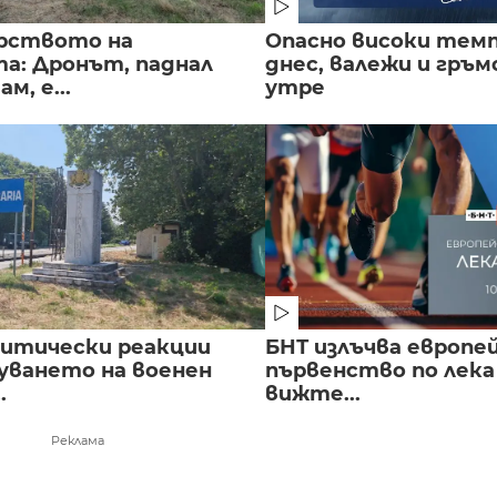
рството на
Опасно високи тем
а: Дронът, паднал
днес, валежи и гръ
м, е...
утре
литически реакции
БНТ излъчва европе
луването на военен
първенство по лека
.
вижте...
Реклама