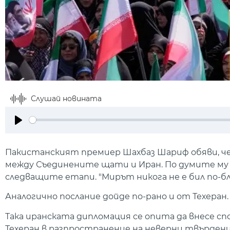
Слушай новината
Play
Пакистанският премиер Шахбаз Шариф обяви, че
между Съединените щати и Иран. По думите му 
следващите етапи. "Мирът никога не е бил по-бл
Аналогично послание дойде по-рано и от Техеран.
Така иранската дипломация се опита да внесе сп
Техеран в разпространение на неверни твърден