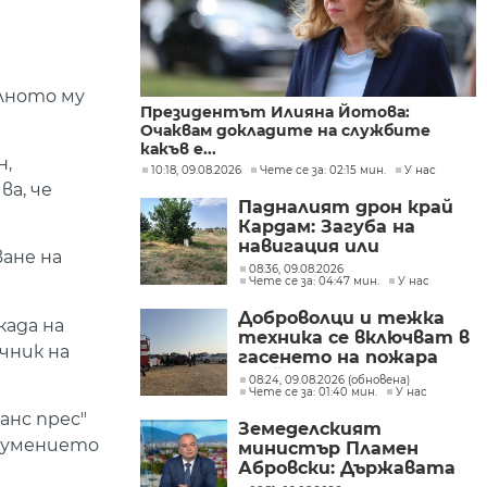
лното му
Президентът Илияна Йотова:
Очаквам докладите на службите
какъв е...
н,
10:18, 09.08.2026
Чете се за: 02:15 мин.
У нас
а, че
Падналият дрон край
Кардам: Загуба на
навигация или
ане на
техническа
08:36, 09.08.2026
Чете се за: 04:47 мин.
У нас
неизправност са сред
възможните причини
Доброволци и тежка
ада на
техника се включват в
чник на
гасенето на пожара
край бобошевското
08:24, 09.08.2026 (обновена)
Чете се за: 01:40 мин.
У нас
село Висока могила
анс прес"
Земеделският
азумението
министър Пламен
Абровски: Държавата