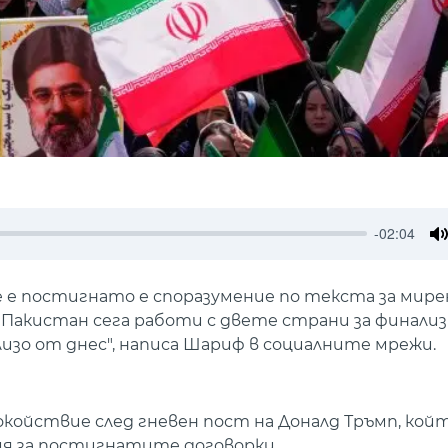
-02:04
M
 е постигнато е споразумение по текста за мире
Пакистан сега работи с двете страни за финализ
изо от днес", написа Шариф в социалните мрежи.
окойствие след гневен пост на Доналд Тръмп, кой
ия за постигнатите договорки.