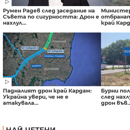
Румен Радев след заседание на
Министе
Съвета по сигурността: Дрон е
отбранат
нахлул...
край Карда
Падналият дрон край Кардам:
Бурни по
Украйна увери, че не е
след нах
атакувала...
дрон във..
НАЙ-ЧЕТЕНИ