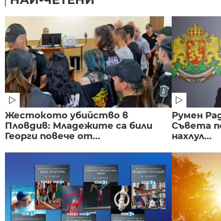
Жестокото убийство в
Румен Рад
Пловдив: Младежите са били
Съвета п
Георги повече от...
нахлул...