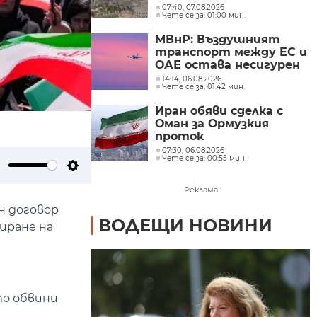
Саудитска Арабия
07:40, 07.08.2026
Чете се за: 01:00 мин.
МВнР: Въздушният
транспорт между ЕС и
ОАЕ остава несигурен
14:14, 06.08.2026
Чете се за: 01:42 мин.
Иран обяви сделка с
Оман за Ормузкия
проток
07:30, 06.08.2026
Чете се за: 00:55 мин.
ute
Settings
Реклама
н договор
ВОДЕЩИ НОВИНИ
иране на
то обвини