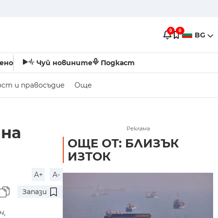
0
0
BG
ено
Чуй новините
Подкаст
ост и правосъдие
Още
 на
Реклама
ОЩЕ ОТ: БЛИЗЪК
ИЗТОК
A+
A-
Запази
н,