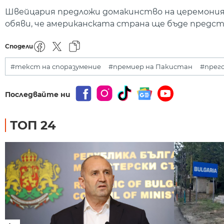
Швейцария предложи домакинство на церемонията
обяви, че американската страна ще бъде предс
Сподели
#текст на споразумение
#премиер на Пакистан
#прег
Последвайте ни
ТОП 24