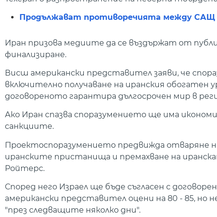
Продължават противоречията между САЩ и 
Иран призова медиите да се въздържат от публ
финализиране.
Висш американски представител заяви, че спор
включително получаване на иранския обогатен у
договореното гарантира дългосрочен мир в реги
Ако Иран спазва споразумението ще има икономи
санкциите.
Проектоспоразумението предвижда отваряне на 
иранските пристанища и премахване на иранска
Ройтерс.
Според него Израел ще бъде съгласен с договорено
американски представител оцени на 80 - 85, но 
"през следващите няколко дни".