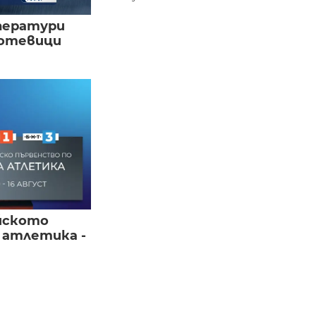
ператури
мотевици
йското
 атлетика -