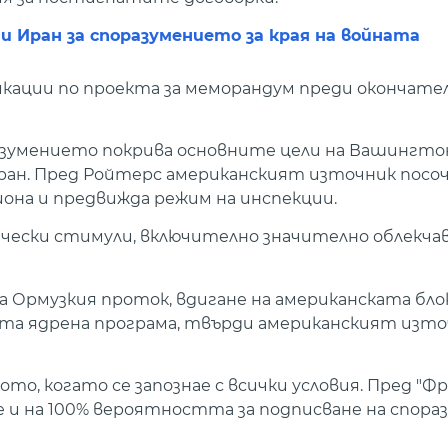
Иран за споразумението за края на войната
икации по проекта за меморандум преди окончате
азумението покрива основните цели на Вашингто
ран. Пред Ройтерс американският източник посочв
она и предвижда режим на инспекции.
чески стимули, включително значително облекчав
Ормузкия проток, вдигане на американската блок
та ядрена програма, твърди американският изто
то, когато се запознае с всички условия. Пред "Фр
не и на 100% вероятността за подписване на спор