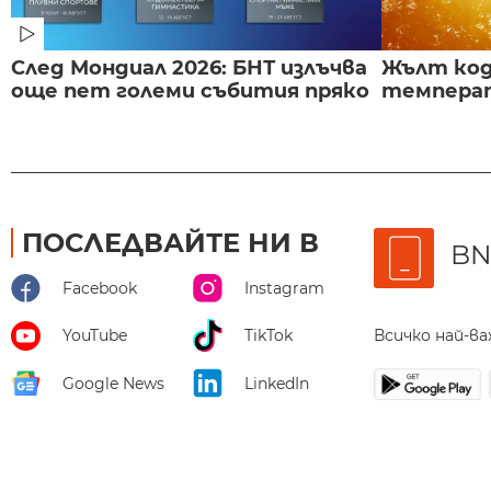
След Мондиал 2026: БНТ излъчва
Жълт код
още пет големи събития пряко
температ
ПОСЛЕДВАЙТЕ НИ В
BN
Facebook
Instagram
Всичко най-в
YouTube
TikTok
Google News
LinkedIn