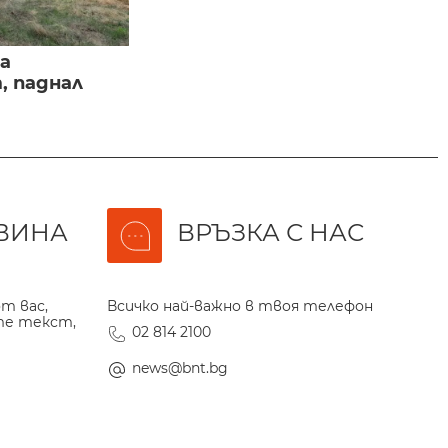
а
, паднал
ВИНА
ВРЪЗКА С НАС
т вас,
Всичко най-важно в твоя телефон
те текст,
02 814 2100
news@bnt.bg