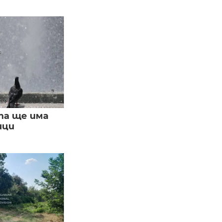
та ще има
ици