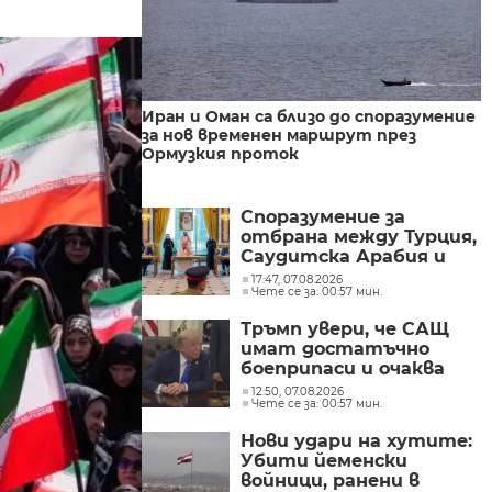
Иран и Оман са близо до споразумение
за нов временен маршрут през
Ормузкия проток
Споразумение за
отбрана между Турция,
Саудитска Арабия и
Пакистан
17:47, 07.08.2026
Чете се за: 00:57 мин.
Тръмп увери, че САЩ
имат достатъчно
боеприпаси и очаква
конфликтът с Иран да
12:50, 07.08.2026
Чете се за: 00:57 мин.
приключи скоро
Нови удари на хутите:
Убити йеменски
войници, ранени в