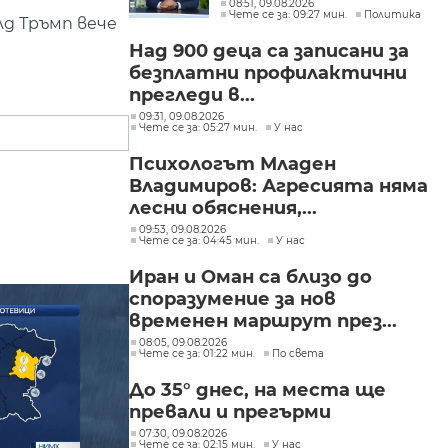
трябва да засили
08:51, 09.08.2026
Чете се за: 09:27 мин.
Политика
контрола върху вноса
лд Тръмп вече
от трети страни
Над 900 деца са записани за
безплатни профилактични
прегледи в...
09:31, 09.08.2026
Чете се за: 05:27 мин.
У нас
Психологът Младен
Владимиров: Агресията няма
лесни обяснения,...
09:53, 09.08.2026
Чете се за: 04:45 мин.
У нас
Иран и Оман са близо до
споразумение за нов
временен маршрут през...
08:05, 09.08.2026
Чете се за: 01:22 мин.
По света
До 35° днес, на места ще
превали и прегърми
07:30, 09.08.2026
Чете се за: 02:15 мин.
У нас