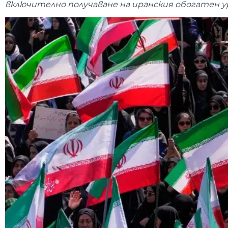
включително получаване на иранския обогатен у