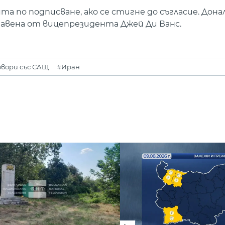
 по подписване, ако се стигне до съгласие. Дона
тавена от вицепрезидента Джей Ди Ванс.
овори със САЩ
#Иран