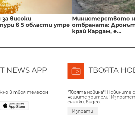
 за високи
Министерството н
ури в 5 области утре
отбраната: Дронът
край Кардам, е...
T NEWS APP
ТВОЯТА НО
ажно в твоя телефон
"Твоята новина"! Новините о
нашите зрители! Изпрате
снимки, видео.
Изпрати