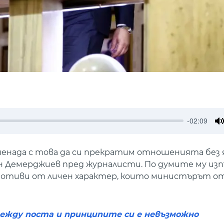
-02:09
M
изненада с това да си прекратим отношенията без
 Демерджиев пред журналисти. По думите му из
мотиви от личен характер, които министърът от
между поста и принципите си е невъзможно