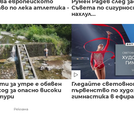
чва европейското
Румен Радев след за
во по лека атлетика -
Съвета по сигурнос
нахлул...
сти за утре е обявен
Гледайте световн
од за опасно високи
първенство по худ
тури
гимнастика в ефира.
Реклама