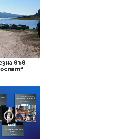
езна във
Доспат“