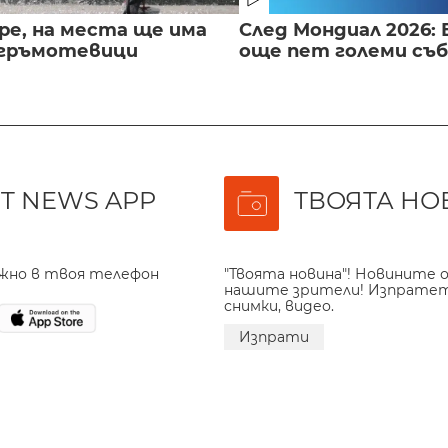
ре, на места ще има
След Мондиал 2026: 
 гръмотевици
още пет големи съ
T NEWS APP
ТВОЯТА НО
ажно в твоя телефон
"Твоята новина"! Новините о
нашите зрители! Изпрате
снимки, видео.
Изпрати