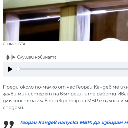
Снимка: БТА
Слушай новината
Play
Преди около по-малко от час Георги Кандев ме 
заяви министърът на вътрешните работи Иван
длъжността главен секретар на МВР е изложил 
сподели.
Георги Кандев напуска МВР: Да избирам 