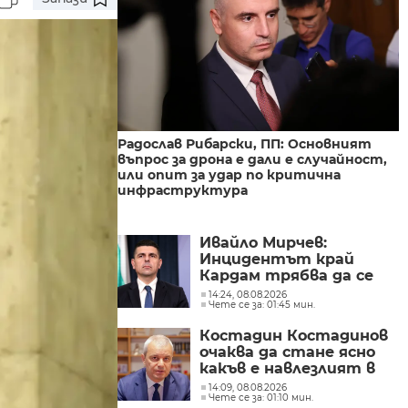
Радослав Рибарски, ПП: Основният
въпрос за дрона е дали е случайност,
или опит за удар по критична
инфраструктура
Ивайло Мирчев:
Инцидентът край
Кардам трябва да се
разследва като
14:24, 08.08.2026
Чете се за: 01:45 мин.
потенциален
инцидент
Костадин Костадинов
очаква да стане ясно
какъв е навлезлият в
българското въздушно
14:09, 08.08.2026
Чете се за: 01:10 мин.
пространство дрон