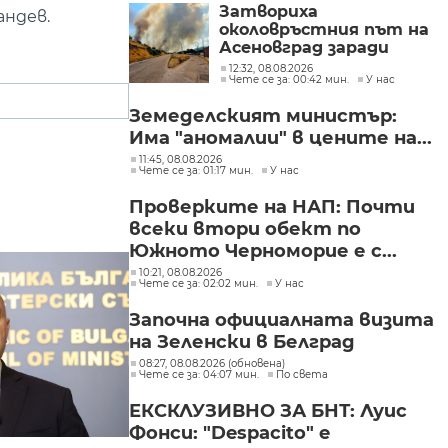
Затвориха
андев.
околовръстния път на
Асеновград заради
пожар (СНИМКИ)
12:32, 08.08.2026
Чете се за: 00:42 мин.
У нас
Земеделският министър:
Има "аномалии" в цените на...
11:45, 08.08.2026
Чете се за: 01:17 мин.
У нас
Проверките на НАП: Почти
всеки втори обект по
Южното Черноморие е с...
10:21, 08.08.2026
Чете се за: 02:02 мин.
У нас
Започна официалната визита
на Зеленски в Белград
08:27, 08.08.2026 (обновена)
Чете се за: 04:07 мин.
По света
ЕКСКЛУЗИВНО ЗА БНТ: Луис
Фонси: "Despacito" е