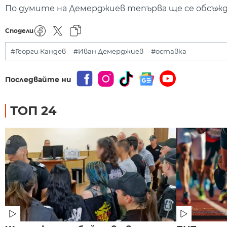
По думите на Демерджиев тепърва ще се обсъжда
Сподели
#Георги Кандев
#Иван Демерджиев
#оставка
Последвайте ни
ТОП 24