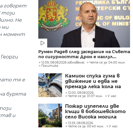
да говорят
в този
вилно. Не
о ми
ин момент
Румен Радев след заседание на Съвета
по сигурността: Дрон е нахлул...
 Георги
12:09, 08.08.2026 (обновена)
Чете се за: 04:00 мин.
Политика
Камион спука гума в
огато тя е
движение и едва не
премаза лека кола на
Подбалканския път
12:00, 08.08.2026
 на бурята
Чете се за: 01:07 мин.
У нас
(СНИМКИ)
Пожар изпепели две
този
къщи в бобошевското
став и
село Висока могила
(СНИМКИ)
13:29, 08.08.2026
Чете се за: 00:40 мин.
У нас