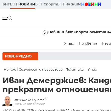
БНТ
БНТ
НОВИНИ
БНТ
Спорт
БНТ
На живо
Новини
Свят
Спорт
Времето
Бъ
У нас
По света
Реги
ИЗВЪНРЕДНО
РУМ
Начало
Сигурност и правосъдие
Политика
У нас
Иван Демерджиев: Канде
прекратим отношеният
от
Алекс Христов
Всичко от автора
14:40, 08.06.2026 (обновена)
16577
Чете се за: 02:25 ми