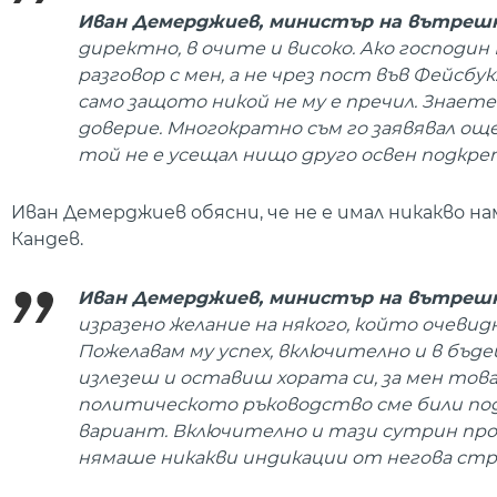
Иван Демерджиев, министър на вътре
директно, в очите и високо. Ако господин
разговор с мен, а не чрез пост във Фейсбук
само защото никой не му е пречил. Знаете
доверие. Многократно съм го заявявал ощ
той не е усещал нищо друго освен подкреп
Иван Демерджиев обясни, че не е имал никакво на
Кандев.
Иван Демерджиев, министър на вътре
изразено желание на някого, който очевидн
Пожелавам му успех, включително и в бъд
излезеш и оставиш хората си, за мен това
политическото ръководство сме били под
вариант. Включително и тази сутрин пров
нямаше никакви индикации от негова стра