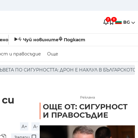
2
0
BG
ено
Чуй новините
Подкаст
ост и правосъдие
Още
 ДРОН Е НАХЛУЛ В БЪЛГАРСКОТО ВЪЗДУШНО ПРОСТРАНСТВ
 си
Реклама
ОЩЕ ОТ: СИГУРНОСТ
И ПРАВОСЪДИЕ
A+
A-
Запази