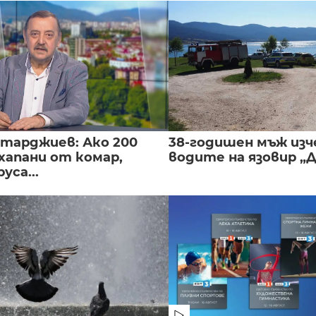
нтарджиев: Ако 200
38-годишен мъж изч
хапани от комар,
водите на язовир „
уса...