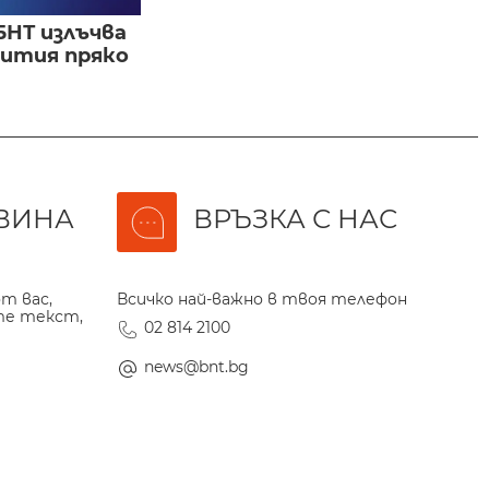
БНТ излъчва
бития пряко
ВИНА
ВРЪЗКА С НАС
т вас,
Всичко най-важно в твоя телефон
те текст,
02 814 2100
news@bnt.bg