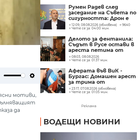
Румен Радев след
заседание на Съвета по
сигурността: Дрон е
нахлул в българското
12:09, 08.08.2026 (обновена)
9640
Чете се за: 04:00 мин.
въздушно
пространство
Делото за фентанила:
Съдът в Русе остави в
ареста петима от
задържаните
08:03, 08.08.2026
Чете се за: 01:37 мин.
Аферата във ВиК -
Бургас: Домашен арест
ute
Settings
за трима от
обвиняемите
23:17, 07.08.2026 (обновена)
Чете се за: 01:05 мин.
 ясни мотиви,
пълняващият
Реклама
каза да
ВОДЕЩИ НОВИНИ