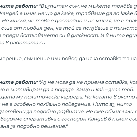
шните работи
: "Възпитан съм, че мъжете трябва 
 Кандев е имал нещо да каже, трябваше да го каже 
. Не мисля, че това е достойно и не мисля, че е пра
 още от първия ден, че той се ползваше с пълнот
е преди встъпването си в длъжност. И в нито ед
а в работата си."
мерение, съмнение или повод да иска оставката на
шните работи
: "Аз не мога да не приема оставка, к
о е мотивиран да я подаде. Защо и как – знае той.
ещата му политическа кариера. Но когато в окото
 не е особено похвално поведение. Нито аз, нито
готвени за подобно развитие. Не сме обмисляли 
едохме оперативка с господин Кандев в пълен съ
на за подобно решение."