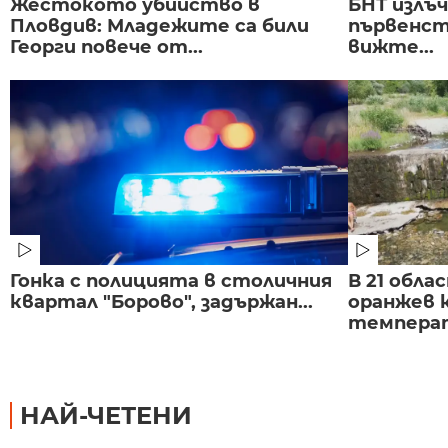
Жестокото убийство в
БНТ излъ
Пловдив: Младежите са били
първенст
Георги повече от...
вижте...
Гонка с полицията в столичния
В 21 обла
квартал "Борово", задържан...
оранжев к
темпера
НАЙ-ЧЕТЕНИ