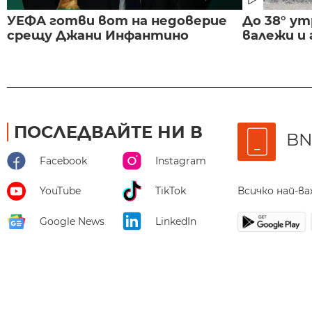
УЕФА готви вот на недоверие
До 38° ут
срещу Джани Инфантино
валежи и
ПОСЛЕДВАЙТЕ НИ В
BN
Facebook
Instagram
Всичко най-в
YouTube
TikTok
Google News
LinkedIn