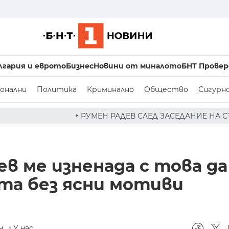
лгария и еврото
Бизнес
Новини от миналото
БНТ Провер
онални
Политика
Криминално
Общество
Сигурн
ЕН РАДЕВ СЛЕД ЗАСЕДАНИЕ НА СЪВЕТА ПО СИГУРНОСТТА:
в ме изненада с това да
а без ясни мотиви
н.
У нас