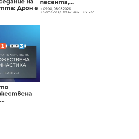
седание на
песента,...
тта: Дрон е
09:00, 08.08.2026
Чете се за: 09:42 мин.
У нас
ото
ожествена
..