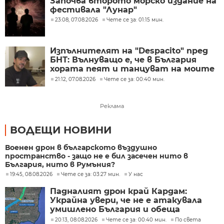
Започва второто морско издание на
фестивала "Лунар"
23:08, 07.08.2026
Чете се за: 01:15 мин.
Изпълнителят на "Despacito" пред
БНТ: Вълнуващо е, че в България
хората пеят и танцуват на моите
песни
21:12, 07.08.2026
Чете се за: 00:40 мин.
Реклама
ВОДЕЩИ НОВИНИ
Военен дрон в българското въздушно
пространство - защо не е бил засечен нито в
България, нито в Румъния?
19:45, 08.08.2026
Чете се за: 03:27 мин.
У нас
Падналият дрон край Кардам:
Украйна увери, че не е атакувала
умишлено България и обеща
разследване
20:13, 08.08.2026
Чете се за: 00:40 мин.
По света