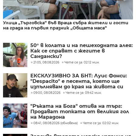
Улица „Търговска“ във Враца събра жители и гости
на града на първия празник „Общата маса“
50° в колата и на пешеходната алея:
Как се справят с жегите в
Сандански?
21:05, 08.08.2026
Чете се за: 02:12 мин.
ЕКСКЛУЗИВНО ЗА БНТ: Луис Фонси:
"Despacito" е песента, която ще
изпълнявам до края на живота си
09:00, 08.08.2026
Чете се за: 09:42 мин.
"Ръката на Бога" отива на търг:
Продават топката от великия гол
на Марадона
08:41, 08.08.2026 (обновена)
Чете се за: 02:02 мин.