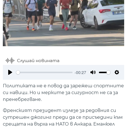
Слушай новината
-00:27
Play
Mute
Setti
Политиката не е повод да зарежеш спортните
си навици. Но и мерките за сигурност не са за
пренебрегване.
Френският президент излезе за редовния си
сутрешен джогинг преди да се присъедини към
срещата на върха на НАТО в Анкара. Еманюел