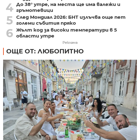
4
До 38° утре, на места ще има валежи и
гръмотевици
5
След Мондиал 2026: БНТ излъчва още пет
големи събития пряко
6
Жълт код за високи температури в 5
области утре
Реклама
ОЩЕ ОТ: ЛЮБОПИТНО