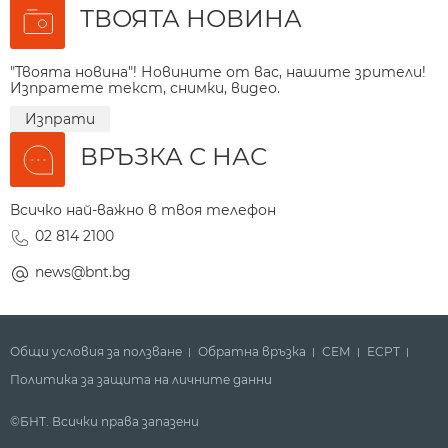
ТВОЯТА НОВИНА
"Твоята новина"! Новините от вас, нашите зрители!
Изпратете текст, снимки, видео.
Изпрати
ВРЪЗКА С НАС
Всичко най-важно в твоя телефон
02 814 2100
news@bnt.bg
Общи условия за ползване
Обратна връзка
СЕМ
ECPT
Политика за защита на личните данни
©БНТ. Всички права запазени