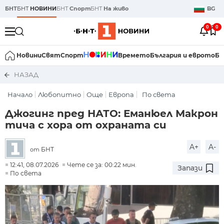
БНТ
БНТ
НОВИНИ
БНТ
Спорт
БНТ
На живо
BG
0
0
Новини
Свят
Спорт
Времето
България и еврото
Би
НАЗАД
Начало
Любопитно
Още
Европа
По света
Джогинг пред НАТО: Еманюел Макрон
тича с хора от охраната си
A+
A-
БНТ
от
12:41, 08.07.2026
Чете се за: 00:22 мин.
Запази
По света