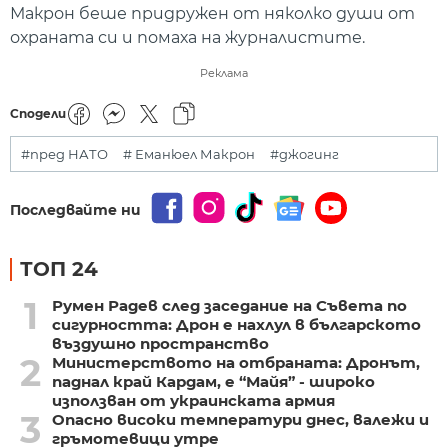
Макрон беше придружен от няколко души от
охраната си и помаха на журналистите.
Реклама
Сподели
#пред НАТО
# Еманюел Макрон
#джогинг
Последвайте ни
ТОП 24
1
Румен Радев след заседание на Съвета по
сигурността: Дрон е нахлул в българското
въздушно пространство
2
Министерството на отбраната: Дронът,
паднал край Кардам, е “Майя” - широко
използван от украинската армия
3
Опасно високи температури днес, валежи и
гръмотевици утре