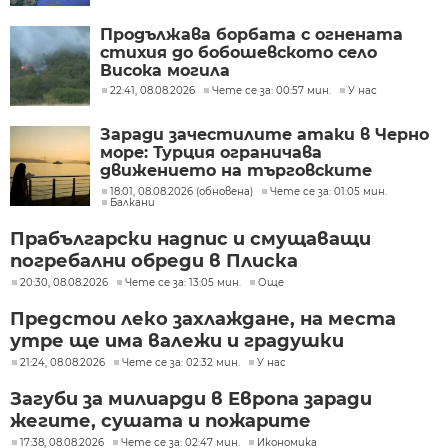
Продължава борбата с огнената
стихия до бобошевското село
Висока могила
22:41, 08.08.2026
Чете се за: 00:57 мин.
У нас
Заради зачестилите атаки в Черно
море: Турция ограничава
движението на търговските
кораби
18:01, 08.08.2026 (обновена)
Чете се за: 01:05 мин.
Балкани
Прабългарски надпис и смущаващи
погребални обреди в Плиска
20:30, 08.08.2026
Чете се за: 13:05 мин.
Още
Предстои леко захлаждане, на места
утре ще има валежи и градушки
21:24, 08.08.2026
Чете се за: 02:32 мин.
У нас
Загуби за милиарди в Европа заради
жегите, сушата и пожарите
17:38, 08.08.2026
Чете се за: 02:47 мин.
Икономика