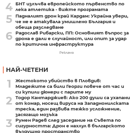
4
БНТ излъчва европейското първенство по
лека атлетика - вижте програмата
5
Падналият дрон край Кардам: Украйна увери,
че не е атакувала умишлено България и
обеща разследване
6
Радослав Рибарски, ПП: Основният въпрос за
дрона е дали е случайност, или опит за удар
по критична инфраструктура
Реклама
НАЙ-ЧЕТЕНИ
1
Жестокото убийство в Пловдив:
Младежите са били Георги повече от час и
си купили дюнери с парите му
2
Тодор Кантарджиев: Ако 200 души са ухапани
от комар, носещ вируса на Западнонилската
треска, един развива тежко усложнение,
засягащо мозъка
3
Румен Радев след заседание на Съвета по
сигурността: Дрон е нахлул в българското
въздушно пространство