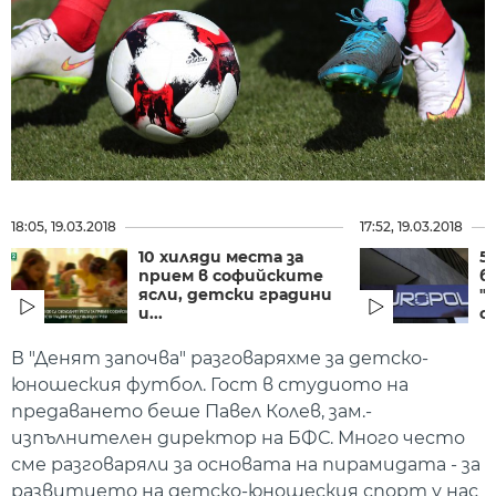
18:05, 19.03.2018
17:52, 19.03.2018
10 хиляди места за
5
прием в софийските
б
ясли, детски градини
"
и...
с
В "Денят започва" разговаряхме за детско-
юношеския футбол. Гост в студиото на
предаването беше Павел Колев, зам.-
изпълнителен директор на БФС. Много често
сме разговаряли за основата на пирамидата - за
развитието на детско-юношеския спорт у нас