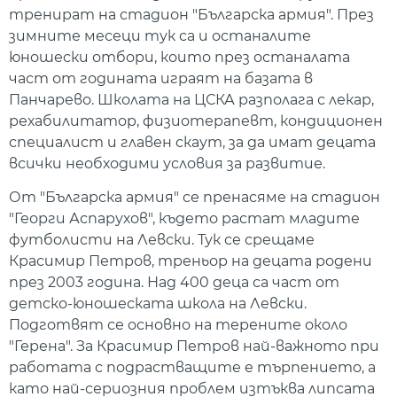
тренират на стадион "Българска армия". През
зимните месеци тук са и останалите
юношески отбори, които през останалата
част от годината играят на базата в
Панчарево. Школата на ЦСКА разполага с лекар,
рехабилитатор, физиотерапевт, кондиционен
специалист и главен скаут, за да имат децата
всички необходими условия за развитие.
От "Българска армия" се пренасяме на стадион
"Георги Аспарухов", където растат младите
футболисти на Левски. Тук се срещаме
Красимир Петров, треньор на децата родени
през 2003 година. Над 400 деца са част от
детско-юношеската школа на Левски.
Подготвят се основно на терените около
"Герена". За Красимир Петров най-важното при
работата с подрастващите е търпението, а
като най-сериозния проблем изтъква липсата