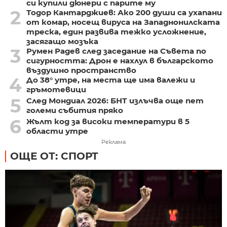
си купили дюнери с парите му
2
Тодор Кантарджиев: Ако 200 души са ухапани
от комар, носещ вируса на Западнонилската
треска, един развива тежко усложнение,
засягащо мозъка
3
Румен Радев след заседание на Съвета по
сигурността: Дрон е нахлул в българското
въздушно пространство
4
До 38° утре, на места ще има валежи и
гръмотевици
5
След Мондиал 2026: БНТ излъчва още пет
големи събития пряко
6
Жълт код за високи температури в 5
области утре
Реклама
ОЩЕ ОТ: СПОРТ