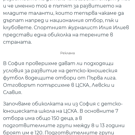
и че именно той е пътят за развитието на
младите таланти, които тепърва чакаме да
дърпат напред и националния отбор, пък и
клубовете. Спортният журналист Илия Илиев
представи една обиколка на терените в
страната.
Реклама
В София проверихме дават ли подходящи
условия за развитие на детско-юношеския
футбол водещите отбори от Първа лига.
Отговорът потърсихме в ЦСКА, Левски и
Славия.
Започваме обиколката ни из София с детско-
юношеската школа на ЦСКА. В основните 7
отбора има общо 150 деца, а в
подготвителните групи между 8 и 13 години
броят им е 120. Подготвителните групи