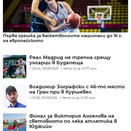
Първа грешка за баскетболните национали до 16 г.
на европейското
Реал Мадрид не трепна срещу
унгарци в Будапеща
02:04, 09.08.2026
Чете се за: 01:37 мин.
Владимир Зографски с 46-то място
на Гран при в Куршевел
01:58, 09.08.2026
Чете се за: 01:32 мин.
Финал за Виктория Ангелова на
световното по лека атлетика в
Юджийн