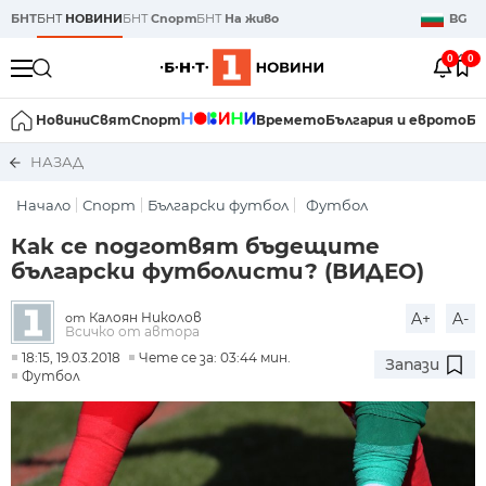
БНТ
БНТ
НОВИНИ
БНТ
Спорт
БНТ
На живо
BG
0
0
Новини
Свят
Спорт
Времето
България и еврото
Би
НАЗАД
Начало
Спорт
Български футбол
Футбол
Как се подготвят бъдещите
български футболисти? (ВИДЕО)
Калоян Николов
A+
A-
от
Всичко от автора
18:15, 19.03.2018
Чете се за: 03:44 мин.
Запази
Футбол