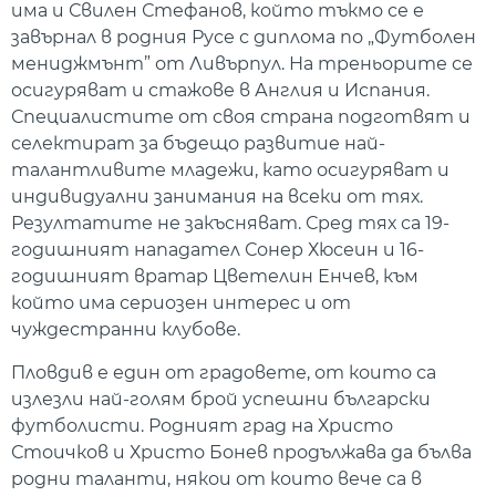
има и Свилен Стефанов, който тъкмо се е
завърнал в родния Русе с диплома по „Футболен
мениджмънт” от Ливърпул. На треньорите се
осигуряват и стажове в Англия и Испания.
Специалистите от своя страна подготвят и
селектират за бъдещо развитие най-
талантливите младежи, като осигуряват и
индивидуални занимания на всеки от тях.
Резултатите не закъсняват. Сред тях са 19-
годишният нападател Сонер Хюсеин и 16-
годишният вратар Цветелин Енчев, към
който има сериозен интерес и от
чуждестранни клубове.
Пловдив е един от градовете, от които са
излезли най-голям брой успешни български
футболисти. Родният град на Христо
Стоичков и Христо Бонев продължава да бълва
родни таланти, някои от които вече са в