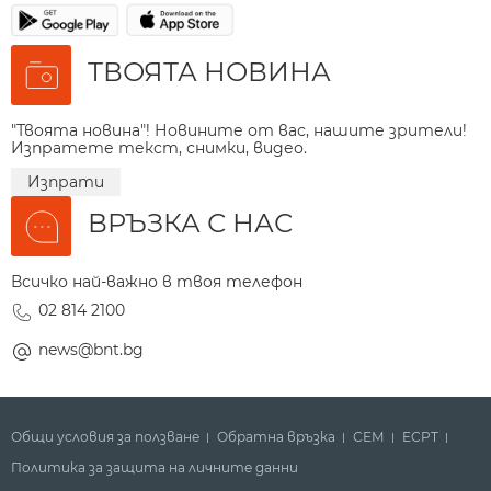
ТВОЯТА НОВИНА
"Твоята новина"! Новините от вас, нашите зрители!
Изпратете текст, снимки, видео.
Изпрати
ВРЪЗКА С НАС
Всичко най-важно в твоя телефон
02 814 2100
news@bnt.bg
Общи условия за ползване
Обратна връзка
СЕМ
ECPT
Политика за защита на личните данни