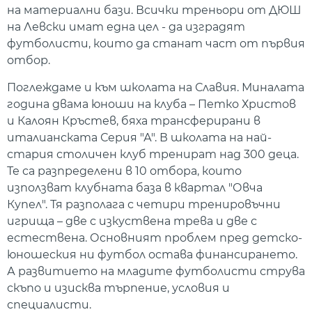
на материални бази. Всички треньори от ДЮШ
на Левски имат една цел - да изградят
футболисти, които да станат част от първия
отбор.
Поглеждаме и към школата на Славия. Миналата
година двама юноши на клуба – Петко Христов
и Калоян Кръстев, бяха трансферирани в
италианската Серия "А". В школата на най-
стария столичен клуб тренират над 300 деца.
Те са разпределени в 10 отбора, които
използват клубната база в квартал "Овча
Купел". Тя разполага с четири тренировъчни
игрища – две с изкуствена трева и две с
естествена. Основният проблем пред детско-
юношеския ни футбол остава финансирането.
А развитието на младите футболисти струва
скъпо и изисква търпение, условия и
специалисти.