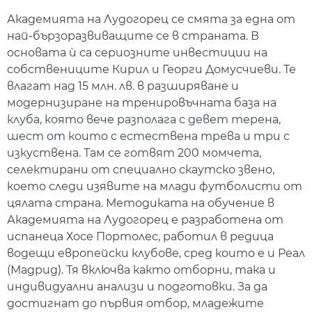
Академията на Лудогорец се смята за една от
най-бързоразвиващите се в страната. В
основата ѝ са сериозните инвестиции на
собствениците Кирил и Георги Домусчиеви. Те
влагат над 15 млн. лв. в разширяване и
модернизиране на тренировъчната база на
клуба, която вече разполага с девет терена,
шест от които с естествена трева и три с
изкуствена. Там се готвят 200 момчета,
селектирани от специално скаутско звено,
което следи изявите на млади футболисти от
цялата страна. Методиката на обучение в
Академията на Лудогорец е разработена от
испанеца Хосе Портолес, работил в редица
водещи европейски клубове, сред които е и Реал
(Мадрид). Тя включва както отборни, така и
индивидуални анализи и подготовки. За да
достигнат до първия отбор, младежите