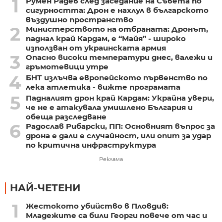
1
Румен Радев след заседание на Съвета по
сигурността: Дрон е нахлул в българското
въздушно пространство
2
Министерството на отбраната: Дронът,
паднал край Кардам, е “Майя” - широко
използван от украинската армия
3
Опасно високи температури днес, валежи и
гръмотевици утре
4
БНТ излъчва европейското първенство по
лека атлетика - вижте програмата
5
Падналият дрон край Кардам: Украйна увери,
че не е атакувала умишлено България и
обеща разследване
6
Радослав Рибарски, ПП: Основният въпрос за
дрона е дали е случайност, или опит за удар
по критична инфраструктура
Реклама
НАЙ-ЧЕТЕНИ
1
Жестокото убийство в Пловдив:
Младежите са били Георги повече от час и