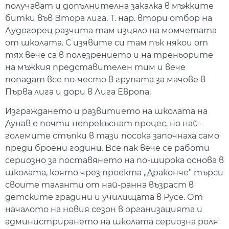
получават и допълнителна закалка в мъжките
битки във Втора лига. Т. нар. втори отбор на
Лудогорец разчита там изцяло на момчетата
от школата. С изявите си там пък някои от
тях вече са в полезрението и на треньорите
на мъжкия представителен тим и вече
попадат все по-често в групата за мачове в
Първа лига и дори в Лига Европа.
Изграждането и развитието на школата на
Дунав е почти непрекъснат процес, но най-
големите стъпки в тази посока започнаха само
преди броени години. Все пак вече се работи
сериозно за поставянето на по-широка основа в
школата, която чрез проекта „Драконче” търси
своите таланти от най-ранна възраст в
детските градини и училищата в Русе. От
началото на новия сезон в организацията и
администрирането на школата сериозна роля