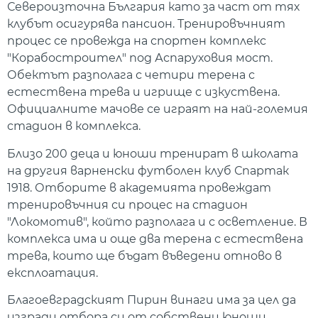
Североизточна България като за част от тях
клубът осигурява пансион. Тренировъчният
процес се провежда на спортен комплекс
"Корабостроител" под Аспаруховия мост.
Обектът разполага с четири терена с
естествена трева и игрище с изкуствена.
Официалните мачове се играят на най-големия
стадион в комплекса.
Близо 200 деца и юноши тренират в школата
на другия варненски футболен клуб Спартак
1918. Отборите в академията провеждат
тренировъчния си процес на стадион
"Локомотив", който разполага и с осветление. В
комплекса има и още два терена с естествена
трева, които ще бъдат въведени отново в
експлоатация.
Благоевградският Пирин винаги има за цел да
изгради отбора си от собствени юноши.