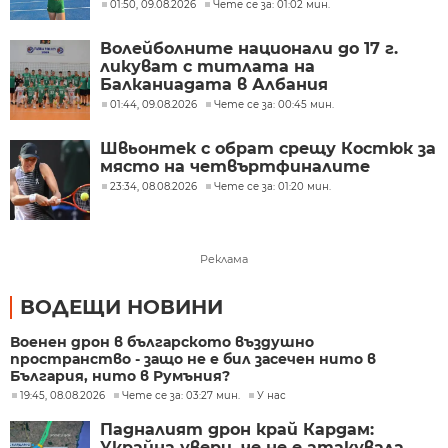
01:50, 09.08.2026
Чете се за: 01:02 мин.
Волейболните национали до 17 г.
ликуват с титлата на
Балканиадата в Албания
01:44, 09.08.2026
Чете се за: 00:45 мин.
Швьонтек с обрат срещу Костюк за
място на четвъртфиналите
23:34, 08.08.2026
Чете се за: 01:20 мин.
Реклама
ВОДЕЩИ НОВИНИ
Военен дрон в българското въздушно
пространство - защо не е бил засечен нито в
България, нито в Румъния?
19:45, 08.08.2026
Чете се за: 03:27 мин.
У нас
Падналият дрон край Кардам:
Украйна увери, че не е атакувала