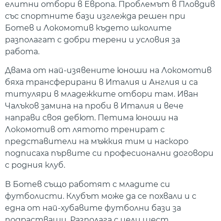
елитни отбори в Европа. Проблемът в Пловдив
със спортните бази изглежда решен при
Ботев и Локомотив където школите
разполагат с добри терени и условия за
работа.
Двама от най-изявените юноши на Локомотив
бяха трансферирани в Италия и Англия и са
титуляри в младежките отбори там. Иван
Чалъков замина на проби в Италия и вече
направи своя дебют. Петима юноши на
Локомотив от лятото тренират с
представители на мъжкия тим и наскоро
подписаха първите си професионални договори
с родния клуб.
В Ботев също работят с младите си
футболисти. Клубът може да се похвали и с
една от най-хубавите футболни бази за
подрастващи. Разполага с цели шест