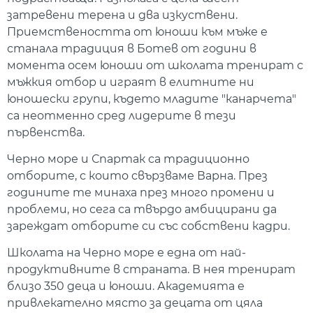
затревени терена и два изкуствени.
Приемствеността от юноши към мъже е
станала традиция в Ботев от години в
момента осем юноши от школата тренират с
мъжкия отбор и играят в елитните ни
юношески групи, където младите "канарчета"
са неотменно сред лидерите в тези
първенства.
Черно море и Спартак са традиционно
отборите, с които свързваме Варна. През
годините те минаха през много промени и
проблеми, но сега са твърдо амбицирани да
зареждат отборите си със собствени кадри.
Школата на Черно море е една от най-
продуктивните в страната. В нея тренират
близо 350 деца и юноши. Академията е
привлекателно място за децата от цяла