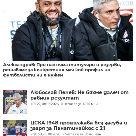
Александров: При нас няма титуляри и резерви,
решаваме за конкретния мач кой профил на
футболисти ни е нужен
Любослав Пенев: Не бяхме далеч от
равния резултат
21:27, 08.08.2026
Чете се за: 01:15 мин.
ЦСКА 1948 продължава без загуба и
загря за Панатинайкос с 3:1
20:50, 08.08.2026
Чете се за: 03:40 мин.