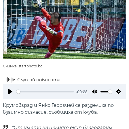
Снимка: startphoto.bg
Слушай новината
-00:28
Play
Mute
Setti
Крумовград и Янко Георгиев се разделиха по
взаимно съгласие, съобщиха от клуба.
"От името на целият екип благодарим