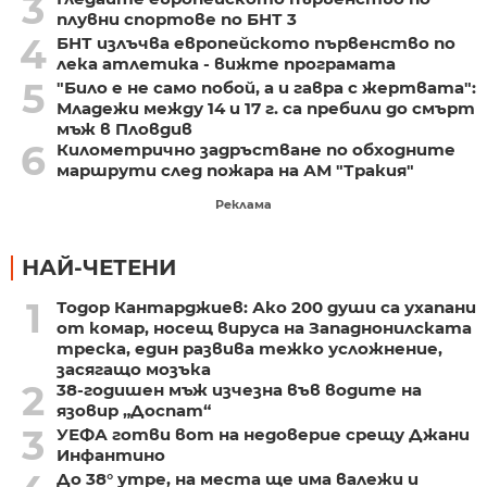
3
плувни спортове по БНТ 3
4
БНТ излъчва европейското първенство по
лека атлетика - вижте програмата
5
"Било е не само побой, а и гавра с жертвата":
Младежи между 14 и 17 г. са пребили до смърт
мъж в Пловдив
6
Километрично задръстване по обходните
маршрути след пожара на АМ "Тракия"
Реклама
НАЙ-ЧЕТЕНИ
1
Тодор Кантарджиев: Ако 200 души са ухапани
от комар, носещ вируса на Западнонилската
треска, един развива тежко усложнение,
засягащо мозъка
2
38-годишен мъж изчезна във водите на
язовир „Доспат“
3
УЕФА готви вот на недоверие срещу Джани
Инфантино
До 38° утре, на места ще има валежи и