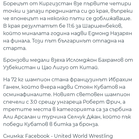
Борецът от Киргизстан взе първите четири
точки и запази преднината си до края, въпреки
че японецът на няколко пъти се доближаваше.
В края резултатът бе 11:6 за Шаршенбеков,
който миналата година надви Едмонд Назарян
на финала. Този път българинът отпадна на
старта.
Бронзови медали взеха Исломджон Бахрамов от
Узбекистан и Цао Лигуо от Китай.
На 72 кг шампион стана французинът Ибрахим
Ганем, който вчера надви Стоян Кубатов на
осминафиналите. Новият световен шампион
спечели с 3:0 срещу унгареца Роберт Фрич, а
третите места в категорията са за сърбина
Али Арсалан и турчина Селчук Джан, който пък
победи Кубатов в битка за бронза.
Снимка: Facebook - United World Wrestling