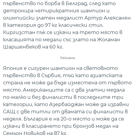
първенство по борба в Белград, след като
детронира четирикратния шампион и
олимпийски златен медалист Артур Алексанян
в категория до 97 кг класически стил.
Киргизстан пък се изкачи на трето място в
класацията по медали със злато на Жоламан
Шаршенбеков на 60 кг.
Реклама
Япония е сигурен шампион на световнотo
първенство в Сърбия, тъй като азиатската
страна не може да бъде изместена от първото
място. Американците са с два златни медала
по-малко и без финалисти в последните три
категории, като Азербайджан може да изравни
САЩ с две титли от двамата си финалисти в
неделя. България е на 20-о място и може да се
изкачи в класирането при бронзов медал на
Семьон Новиков на 87 кг.