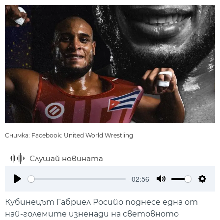
Снимка: Facebook: United World Wrestling
Слушай новината
-02:56
Play
Mute
Setti
Кубинецът Габриел Росийо поднесе една от
най-големите изненади на световното