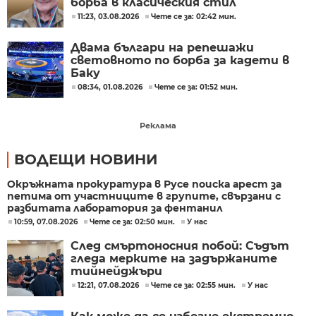
борба в класическия стил
11:23, 03.08.2026
Чете се за: 02:42 мин.
Двама българи на репешажи
световното по борба за кадети в
Баку
08:34, 01.08.2026
Чете се за: 01:52 мин.
Реклама
ВОДЕЩИ НОВИНИ
Окръжната прокуратура в Русе поиска арест за
петима от участниците в групите, свързани с
разбитата лаборатория за фентанил
10:59, 07.08.2026
Чете се за: 02:50 мин.
У нас
След смъртоносния побой: Съдът
гледа мерките на задържаните
тийнейджъри
12:21, 07.08.2026
Чете се за: 02:55 мин.
У нас