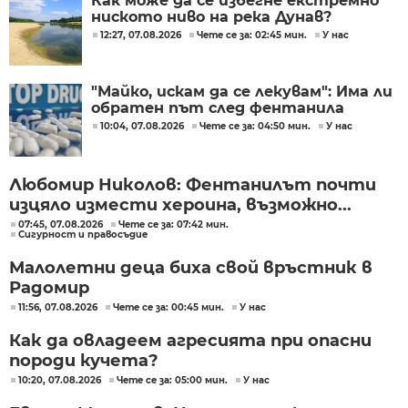
Как може да се избегне екстремно
ниското ниво на река Дунав?
12:27, 07.08.2026
Чете се за: 02:45 мин.
У нас
"Майко, искам да се лекувам": Има ли
обратен път след фентанила
10:04, 07.08.2026
Чете се за: 04:50 мин.
У нас
Любомир Николов: Фентанилът почти
изцяло измести хероина, възможно...
07:45, 07.08.2026
Чете се за: 07:42 мин.
Сигурност и правосъдие
Малолетни деца биха свой връстник в
Радомир
11:56, 07.08.2026
Чете се за: 00:45 мин.
У нас
Как да овладеем агресията при опасни
породи кучета?
10:20, 07.08.2026
Чете се за: 05:00 мин.
У нас