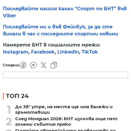
Последвайте нашия канал "Спорт по БНТ" във
Viber
Последвайте ни и във Фейсбук, за да сте
винаги в час с последните спортни новини
Намерете БНТ в социалните мрежи:
Instagram
,
Facebook
,
LinkedIn
,
TikTok
Сподели
ТОП 24
1
До 38° утре, на места ще има валежи и
гръмотевици
2
След Мондиал 2026: БНТ излъчва още пет
големи събития пряко
Гледайте европейското първенство по