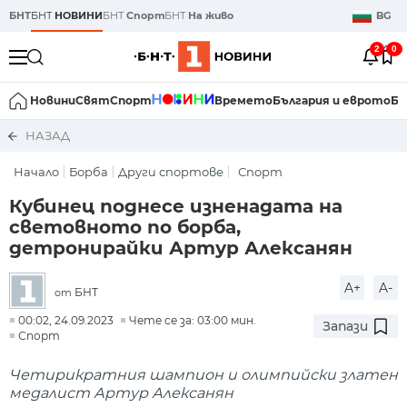
БНТ
БНТ
НОВИНИ
БНТ
Спорт
БНТ
На живо
BG
2
0
Новини
Свят
Спорт
Времето
България и еврото
Би
НАЗАД
Начало
Борба
Други спортове
Спорт
Кубинец поднесе изненадата на
световното по борба,
детронирайки Артур Алексанян
A+
A-
БНТ
от
00:02, 24.09.2023
Чете се за: 03:00 мин.
Запази
Спорт
Четирикратния шампион и олимпийски златен
медалист Артур Алексанян