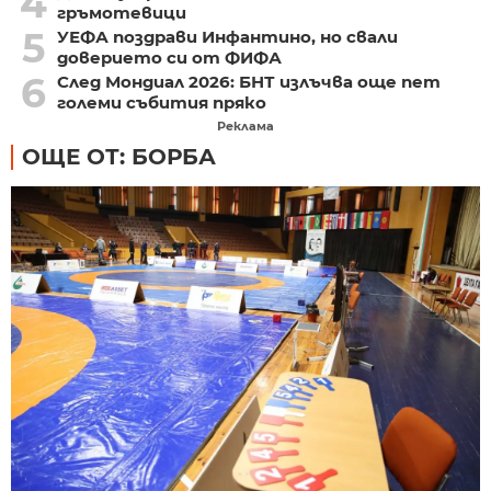
4
гръмотевици
5
УЕФА поздрави Инфантино, но свали
доверието си от ФИФА
6
След Мондиал 2026: БНТ излъчва още пет
големи събития пряко
Реклама
ОЩЕ ОТ: БОРБА