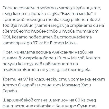
Росийо спечели първото злато за кубинците,
след като на финала надви "Бялата мечка" с
критерий последна точка след равенство 3:3.
Той взе първия златен медал за страната си на
световното първенство и първа титла от
1991, когато победител в историческата
категория до 97 кг бе Ектор Миян.
През миналата година Алексанян надви на
финала българския борец Кирил Милов, който
получи контузия в навечерието на
първенството и не успя да се състезава.
Трети на 97 кг класически стил останаха чехът
Артур Омаров и иранецът Мохамед Хади
Сарави.
Шаршенбеков стана шампион нa 60 кг след
фантастична схватка с Кеничиро Фумита.