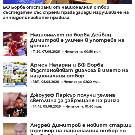
БФ Борба отстрани от националния отбор
състезател със спрени права заради нарушаване на
антидопинговите правила
Националът по борба Дейвид
Димитров е уличен в употреба на
допинг
11:20, 07.08.2026
Чете се за: 00:50 мин.
Армен Назарян и БФ Борба
възстановяват диалога в името на
националния отбор
15:11, 05.08.2026
Чете се за: 02:20 мин.
Джоузеф Паркър получи зелена
светлина за завръщане на ринга
14:46, 05.08.2026
Чете се за: 01:40 мин.
Андрей Димитров е новият старши
треньор на националния отбор по