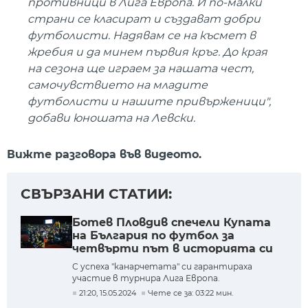
противници в Лига Европа. И по-малки
страни се класират и създават добри
футболисти. Надявам се на късмет в
жребия и да минем първия кръг. До края
на сезона ще играем за нашата чест,
самочувствието на младите
футболисти и нашите привърженици",
добави юношата на Левски.
Вижте разговора във видеото.
СВЪРЗАНИ СТАТИИ:
Ботев Пловдив спечели Купата
на България по футбол за
четвърти път в историята си
след зрелищен финал с Лудогорец
С успеха "канарчетата" си гарантираха
участие в турнира Лига Европа.
21:20, 15.05.2024
Чете се за: 03:22 мин.