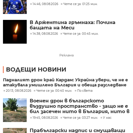
14:46, 08.08.2026
Чете се за: 01:25 мин.
В Аржентина гръмнаха: Почина
бащата на Меси
14:38, 08.08.2026
Чете се за: 00:45 мин.
Реклама
ВОДЕЩИ НОВИНИ
Падналият дрон край Кардам: Украйна увери, че не е
атакувала умишлено България и обеща разследване
20:13, 08.08.2026
Чете се за: 00:40 мин.
По света
Военен дрон в българското
въздушно пространство - защо не е
бил засечен нито в България, нито в
Румъния?
19:45, 08.08.2026
Чете се за: 03:27 мин.
У нас
Прабългарски надпис и смущаващи