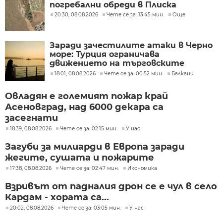
погребални обреди в Плиска
20:30, 08.08.2026
Чете се за: 13:45 мин.
Още
Заради зачестилите атаки в Черно
море: Турция ограничава
движението на търговските
кораби
18:01, 08.08.2026
Чете се за: 00:52 мин.
Балкани
Овладян е големият пожар край
Асеновград, над 6000 декара са
засегнати
18:39, 08.08.2026
Чете се за: 02:15 мин.
У нас
Загуби за милиарди в Европа заради
жегите, сушата и пожарите
17:38, 08.08.2026
Чете се за: 02:47 мин.
Икономика
Взривът от падналия дрон се е чул в село
Кардам - хората са...
20:02, 08.08.2026
Чете се за: 03:05 мин.
У нас