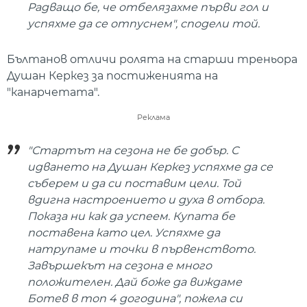
Радващо бе, че отбелязахме първи гол и
успяхме да се отпуснем", сподели той.
Бълтанов отличи ролята на старши треньора
Душан Керкез за постиженията на
"канарчетата".
Реклама
"Стартът на сезона не бе добър. С
идването на Душан Керкез успяхме да се
съберем и да си поставим цели. Той
вдигна настроението и духа в отбора.
Показа ни как да успеем. Купата бе
поставена като цел. Успяхме да
натрупаме и точки в първенството.
Завършекът на сезона е много
положителен. Дай боже да виждаме
Ботев в топ 4 догодина", пожела си