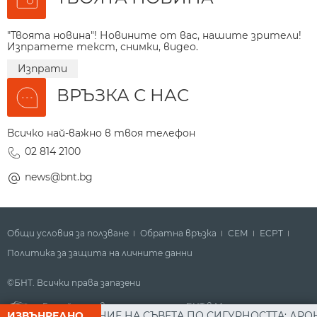
"Твоята новина"! Новините от вас, нашите зрители!
Изпратете текст, снимки, видео.
Изпрати
ВРЪЗКА С НАС
Всичко най-важно в твоя телефон
02 814 2100
news@bnt.bg
Общи условия за ползване
Обратна връзка
СЕМ
ECPT
Политика за защита на личните данни
©БНТ. Всички права запазени
Гледайте новините за деня на БНТ в Метрото
ЛЕД ЗАСЕДАНИЕ НА СЪВЕТА ПО СИГУРНОСТТА: ДРОН Е НА
ИЗВЪНРЕДНО