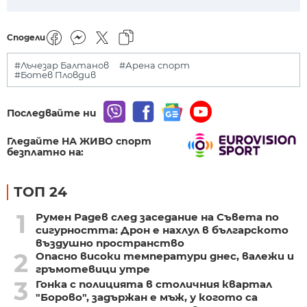
Сподели
#Лъчезар Балтанов
#Арена спорт
#Ботев Пловдив
Последвайте ни
Гледайте НА ЖИВО спорт
безплатно на:
ТОП 24
1
Румен Радев след заседание на Съвета по
сигурността: Дрон е нахлул в българското
въздушно пространство
2
Опасно високи температури днес, валежи и
гръмотевици утре
3
Гонка с полицията в столичния квартал
"Борово", задържан е мъж, у когото са