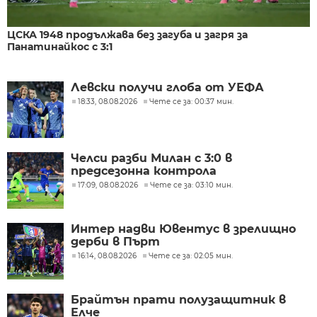
ЦСКА 1948 продължава без загуба и загря за
Панатинайкос с 3:1
Левски получи глоба от УЕФА
18:33, 08.08.2026
Чете се за: 00:37 мин.
Челси разби Милан с 3:0 в
предсезонна контрола
17:09, 08.08.2026
Чете се за: 03:10 мин.
Интер надви Ювентус в зрелищно
дерби в Пърт
16:14, 08.08.2026
Чете се за: 02:05 мин.
Брайтън прати полузащитник в
Елче