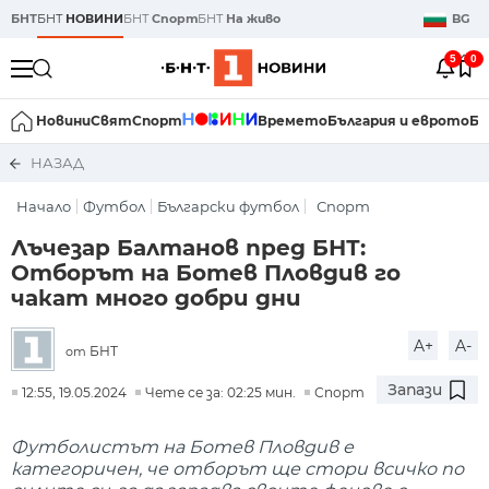
БНТ
БНТ
НОВИНИ
БНТ
Спорт
БНТ
На живо
BG
5
0
Новини
Свят
Спорт
Времето
България и еврото
Би
НАЗАД
Начало
Футбол
Български футбол
Спорт
Лъчезар Балтанов пред БНТ:
Отборът на Ботев Пловдив го
чакат много добри дни
A+
A-
БНТ
от
Запази
12:55, 19.05.2024
Чете се за: 02:25 мин.
Спорт
Футболистът на Ботев Пловдив е
категоричен, че отборът ще стори всичко по