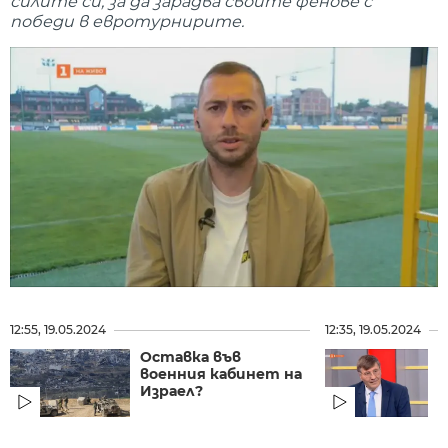
силите си, за да зарадва своите фенове с
победи в евротурнирите.
12:55, 19.05.2024
12:35, 19.05.2024
Оставка във
Г
военния кабинет на
Б
Израел?
с