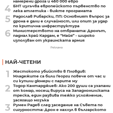
намерени дрога и 460 000 евро
4
БНТ излъчва европейското първенство по
лека атлетика - вижте програмата
5
Радослав Рибарски, ПП: Основният въпрос за
дрона е дали е случайност, или опит за удар
по критична инфраструктура
6
Министерството на отбраната: Дронът,
паднал край Кардам, е “Майя” - широко
използван от украинската армия
Реклама
НАЙ-ЧЕТЕНИ
1
Жестокото убийство в Пловдив:
Младежите са били Георги повече от час и
си купили дюнери с парите му
2
Тодор Кантарджиев: Ако 200 души са ухапани
от комар, носещ вируса на Западнонилската
треска, един развива тежко усложнение,
засягащо мозъка
3
Румен Радев след заседание на Съвета по
сигурността: Дрон е нахлул в българското