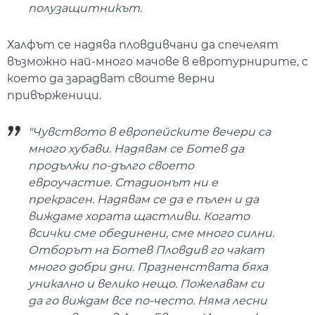
полузащитникът.
Халфът се надява пловдивчани да спечелят
възможно най-много мачове в евротурнирите, с
което да зарадват своите верни
привърженици.
"Чувството в европейските вечери са
много хубави. Надявам се Ботев да
продължи по-дълго своето
евроучастие. Стадионът ни е
прекрасен. Надявам се да е пълен и да
виждаме хората щастливи. Когато
всички сме обединени, сме много силни.
Отборът на Ботев Пловдив го чакат
много добри дни. Празненствата бяха
уникално и велико нещо. Пожелавам си
да го виждам все по-често. Няма лесни