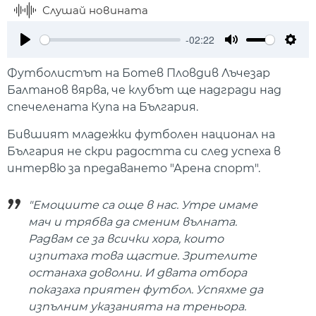
Слушай новината
-02:22
Play
Mute
Setti
Футболистът на Ботев Пловдив Лъчезар
Балтанов вярва, че клубът ще надгради над
спечелената Купа на България.
Бившият младежки футболен национал на
България не скри радостта си след успеха в
интервю за предаването "Арена спорт".
"Емоциите са още в нас. Утре имаме
мач и трябва да сменим вълната.
Радвам се за всички хора, които
изпитаха това щастие. Зрителите
останаха доволни. И двата отбора
показаха приятен футбол. Успяхме да
изпълним указанията на треньора.