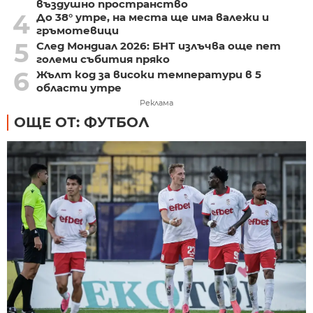
въздушно пространство
4
До 38° утре, на места ще има валежи и
гръмотевици
5
След Мондиал 2026: БНТ излъчва още пет
големи събития пряко
6
Жълт код за високи температури в 5
области утре
Реклама
ОЩЕ ОТ: ФУТБОЛ