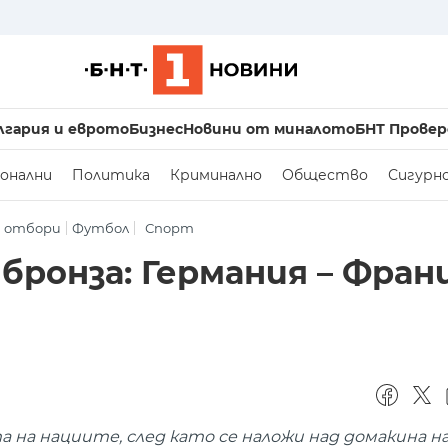
лгария и еврото
Бизнес
Новини от миналото
БНТ Провер
онални
Политика
Криминално
Общество
Сигурн
и отбори
Футбол
Спорт
 бронза: Германия – Фран
на нациите, след като се наложи над домакина н