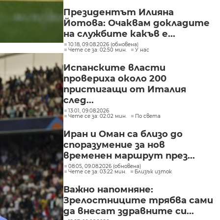
Президентът Илияна
Йотова: Очаквам докладите
на службите какъв е...
10:18, 09.08.2026 (обновена)
Чете се за: 02:50 мин.
У нас
Испанските власти
провериха около 200
пристигащи от Италия
след...
13:01, 09.08.2026
Чете се за: 02:02 мин.
По света
Иран и Оман са близо до
споразумение за нов
временен маршрут през...
08:05, 09.08.2026 (обновена)
Чете се за: 03:22 мин.
Близък изток
Важно напомняне:
Зрелостниците трябва сами
да внесат здравните си...