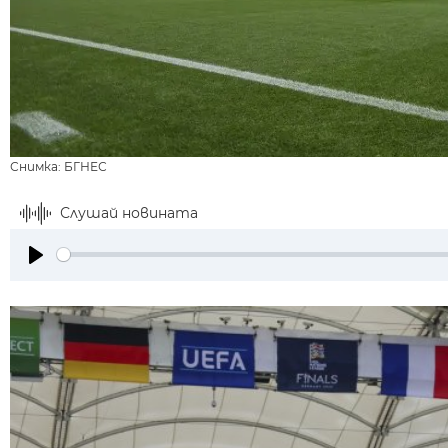
Снимка: БГНЕС
Слушай новината
Play