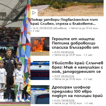
Пожар затвори Подбалканския път
край Сливен, спряха и влаковете...
14:12, 09.08.2026 (обновена)
Чете се за: 01:42 мин.
У нас
Героите от нощта:
Петима доброволци
спасиха Българово от
огнен капан
15:37, 09.08.2026
Чете се за: 01:37 мин.
У нас
Убийство край Слънчев
бряг: Мъж е намушкан с
нож, заподозреният се
опитал да избяга
13:07, 09.08.2026
Чете се за: 01:25 мин.
У нас
Дрогиран шофьор
предложи 100 евро
подкуп на полицаи край
Поморие
14:54, 09.08.2026
Чете се за: 00:52 мин.
У нас