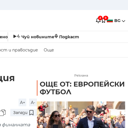
2
0
BG
ено
Чуй новините
Подкаст
ост и правосъдие
Още
ция
Реклама
ОЩЕ ОТ: ЕВРОПЕЙСКИ
ФУТБОЛ
A+
A-
Запази
а финалната