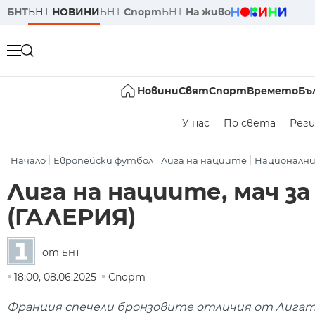
БНТ
БНТ
НОВИНИ
БНТ
Спорт
БНТ
На живо
Новини
Свят
Спорт
Времето
Бъ
У нас
По света
Реги
Начало
Европейски футбол
Лига на нациите
Националн
Лига на нациите, мач за
(ГАЛЕРИЯ)
от
БНТ
18:00, 08.06.2025
Спорт
Франция спечели бронзовите отличия от Лигата 