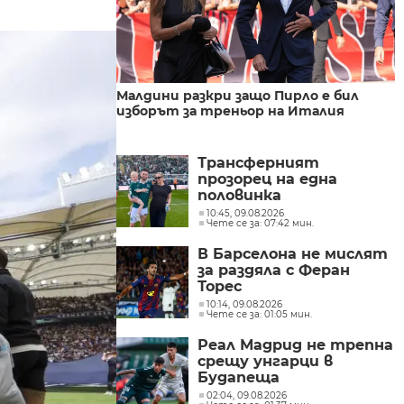
Малдини разкри защо Пирло е бил
изборът за треньор на Италия
Трансферният
прозорец на една
половинка
10:45, 09.08.2026
Чете се за: 07:42 мин.
В Барселона не мислят
за раздяла с Феран
Торес
10:14, 09.08.2026
Чете се за: 01:05 мин.
Реал Мадрид не трепна
срещу унгарци в
Будапеща
02:04, 09.08.2026