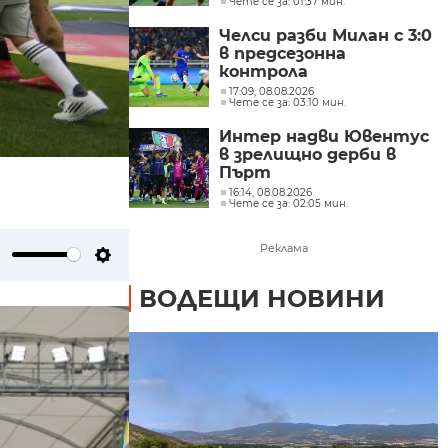
Чете се за: 01:37 мин.
Челси разби Милан с 3:0
в предсезонна
контрола
17:09, 08.08.2026
Чете се за: 03:10 мин.
Интер надви Ювентус
в зрелищно дерби в
Пърт
16:14, 08.08.2026
Чете се за: 02:05 мин.
Реклама
ute
Settings
ВОДЕЩИ НОВИНИ