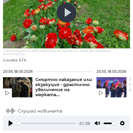
Субтитрите са автоматично генерирани и може да съдържат
неточности.
Снимка: БТА
20:59, 18.05.2026
20:55, 18.05.2026
Смъртно наказание или
П
екзекуция - драстично
К
увеличение на
е
мярката...
Слушай новината
-01:56
Play
Mute
Setti