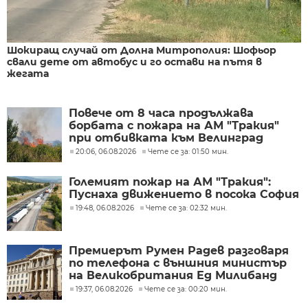
Шокиращ случай от Долна Митрополия: Шофьор
свали дете от автобус и го остави на пътя в
жегата
Повече от 8 часа продължава
борбата с пожара на АМ "Тракия"
при отбивката към Велинград
20:06, 06.08.2026
Чете се за: 01:50 мин.
Големият пожар на АМ "Тракия":
Пуснаха движението в посока София
19:48, 06.08.2026
Чете се за: 02:32 мин.
Премиерът Румен Радев разговаря
по телефона с външния министър
на Великобритания Ед Милибанд
19:37, 06.08.2026
Чете се за: 00:20 мин.