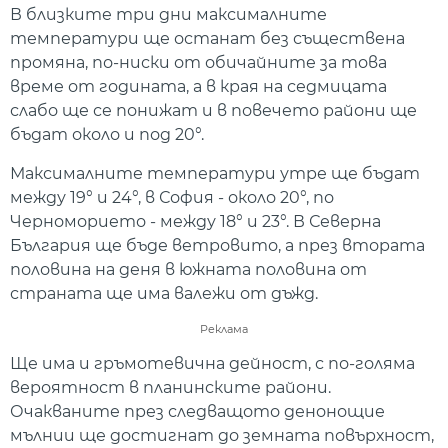
В близките три дни максималните
температури ще останат без съществена
промяна, по-ниски от обичайните за това
време от годината, а в края на седмицата
слабо ще се понижат и в повечето райони ще
бъдат около и под 20°.
Максималните температури утре ще бъдат
между 19° и 24°, в София - около 20°, по
Черноморието - между 18° и 23°. В Северна
България ще бъде ветровито, а през втората
половина на деня в южната половина от
страната ще има валежи от дъжд.
Реклама
Ще има и гръмотевична дейност, с по-голяма
вероятност в планинските райони.
Очакваните през следващото денонощие
мълнии ще достигнат до земната повърхност,