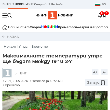
БНТ
БНТ
НОВИНИ
БНТ
Спорт
БНТ
На живо
BG
8
0
Новини
Свят
Спорт
Времето
България и еврото
Би
НАЗАД
Начало
У нас
Времето
Максималните температури утре
ще бъдат между 19° и 24°
A+
A-
БНТ
от
21:21, 18.05.2026
Чете се за: 01:55 мин.
Запази
Времето