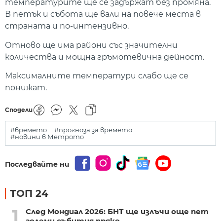
температурите ще се задържат без промяна.
В петък и събота ще вали на повече места в
страната и по-интензивно.
Отново ще има райони със значителни
количества и мощна гръмотевична дейност.
Максималните температури слабо ще се
понижат.
Сподели
#времето
#прогноза за времето
#новини в Метрото
Последвайте ни
ТОП 24
1
След Мондиал 2026: БНТ ще излъчи още пет
големи събития пряко