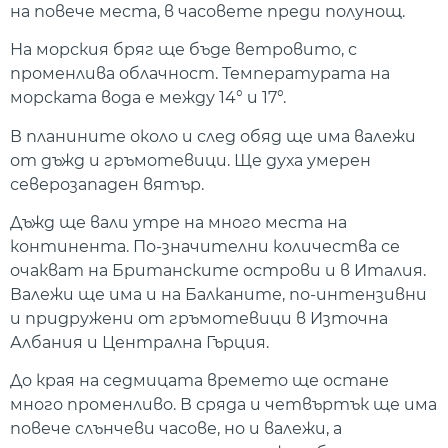
на повече места, в часовете преди полунощ.
На морския бряг ще бъде ветровито, с
променлива облачност. Температурата на
морската вода е между 14° и 17°.
В планините около и след обяд ще има валежи
от дъжд и гръмотевици. Ще духа умерен
северозападен вятър.
Дъжд ще вали утре на много места на
континента. По-значителни количества се
очакват на Британските острови и в Италия.
Валежи ще има и на Балканите, по-интензивни
и придружени от гръмотевици в Източна
Албания и Централна Гърция.
До края на седмицата времето ще остане
много променливо. В сряда и четвъртък ще има
повече слънчеви часове, но и валежи, а