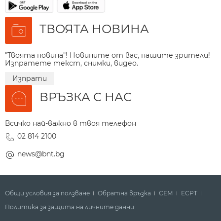
ТВОЯТА НОВИНА
"Твоята новина"! Новините от вас, нашите зрители!
Изпратете текст, снимки, видео.
Изпрати
ВРЪЗКА С НАС
Всичко най-важно в твоя телефон
02 814 2100
news@bnt.bg
Общи условия за ползване
Обратна връзка
СЕМ
ECPT
Политика за защита на личните данни