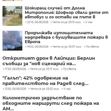
Шокиращ случай от Долна
Митрополия: Шофьор свали дете от
автобус и го остави на пътя в
жегата
20:15, 06.08.2026
Чете се за: 03:15 мин.
У нас
Продължава изтощителната
надпревара с бушуващите пожари в
Европа
19:02, 06.08.2026
Чете се за: 03:57 мин.
По света
Откритият дрон в Лайпциг: Берлин
съобщи за "нов сценарий на...
17:20, 06.08.2026
Чете се за: 02:17 мин.
По света
"Галъп": 42% одобрение на
правителството на Радев след...
12:50, 06.08.2026
Чете се за: 03:52 мин.
У нас
Километрично задръстване по
обходните маршрути след пожара на
АМ...