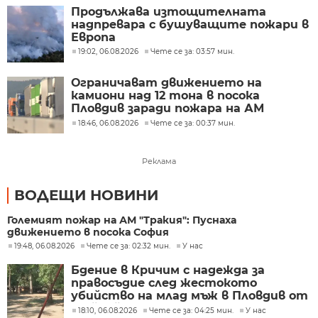
Продължава изтощителната
надпревара с бушуващите пожари в
Европа
19:02, 06.08.2026
Чете се за: 03:57 мин.
Ограничават движението на
камиони над 12 тона в посока
Пловдив заради пожара на АМ
"Тракия"
18:46, 06.08.2026
Чете се за: 00:37 мин.
Реклама
ВОДЕЩИ НОВИНИ
Големият пожар на АМ "Тракия": Пуснаха
движението в посока София
19:48, 06.08.2026
Чете се за: 02:32 мин.
У нас
Бдение в Кричим с надежда за
правосъдие след жестокото
убийство на млад мъж в Пловдив от
тийнейджъри
18:10, 06.08.2026
Чете се за: 04:25 мин.
У нас