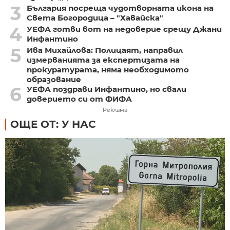
3
България посреща чудотворната икона на
Света Богородица – "Хавайска"
4
УЕФА готви вот на недоверие срещу Джани
Инфантино
5
Ива Михайлова: Полицаят, направил
измерванията за експертизата на
прокуратурата, няма необходимото
образование
6
УЕФА поздрави Инфантино, но свали
доверието си от ФИФА
Реклама
ОЩЕ ОТ: У НАС