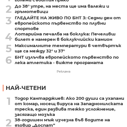
2
До 38° утре, на места ще има валежи и
гръмотевици
3
ГЛЕДАЙТЕ НА ЖИВО ПО БНТ 3: Седми ден от
европейското първенство по плувни
спортове
4
Лотарийна печалба на боклука: Печеливш
билет е намерен в боклукчийски камион
5
Максималните температури в четвъртък
ще са между 32° и 37°
6
БНТ излъчва европейското първенство по
лека атлетика - вижте програмата
Реклама
НАЙ-ЧЕТЕНИ
1
Тодор Кантарджиев: Ако 200 души са ухапани
от комар, носещ вируса на Западнонилската
треска, един развива тежко усложнение,
засягащо мозъка
2
38-годишен мъж изчезна във водите на
язовир „Доспат“