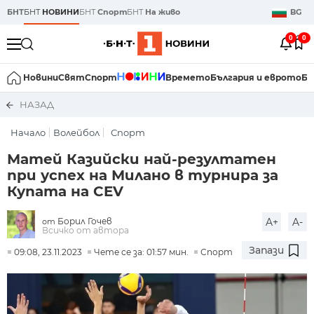
БНТ
БНТ
НОВИНИ
БНТ
Спорт
БНТ
На живо
BG
0
0
Новини
Свят
Спорт
Времето
България и еврото
Би
НАЗАД
Начало
Волейбол
Спорт
Матей Казийски най-резултатен
при успех на Милано в турнира за
Купата на CEV
Борил Гочев
A+
A-
от
Всичко от автора
Запази
09:08, 23.11.2023
Чете се за: 01:57 мин.
Спорт