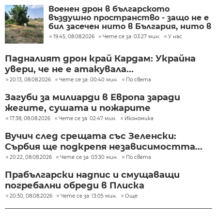
Военен дрон в българското
въздушно пространство - защо не е
бил засечен нито в България, нито в
Румъния?
19:45, 08.08.2026
Чете се за: 03:27 мин.
У нас
Падналият дрон край Кардам: Украйна
увери, че не е атакувала...
20:13, 08.08.2026
Чете се за: 00:40 мин.
По света
Загуби за милиарди в Европа заради
жегите, сушата и пожарите
17:38, 08.08.2026
Чете се за: 02:47 мин.
Икономика
Вучич след срещата със Зеленски:
Сърбия ще подкрепя независимостта...
20:22, 08.08.2026
Чете се за: 03:30 мин.
По света
Прабългарски надпис и смущаващи
погребални обреди в Плиска
20:30, 08.08.2026
Чете се за: 13:05 мин.
Още