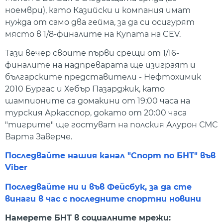
ноември), като Казийски и компания имат
нужда от само два гейма, за да си осигурят
място в 1/8-финалите на Купата на CEV.
Тази вечер своите първи срещи от 1/16-
финалите на надпреварата ще изиграят и
българските представители - Нефтохимик
2010 Бургас и Хебър Пазарджик, като
шампионите са домакини от 19:00 часа на
турския Аркасспор, докато от 20:00 часа
"тигрите" ще гостуват на полския Алурон СМС
Варта Заверче.
Последвайте нашия канал "Спорт по БНТ" във
Viber
Последвайте ни и във Фейсбук, за да сте
винаги в час с последните спортни новини
Намерете БНТ в социалните мрежи: