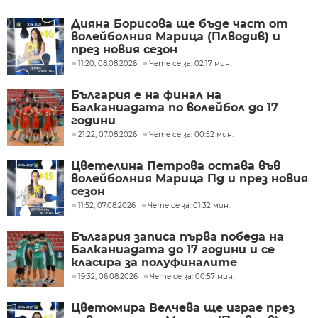
Дияна Борисова ще бъде част от
волейболния Марица (Плводив) и
през новия сезон
11:20, 08.08.2026
Чете се за: 02:17 мин.
България е на финал на
Балканиадата по волейбол до 17
години
21:22, 07.08.2026
Чете се за: 00:52 мин.
Цветелина Петрова остава във
волейболния Марица Пд и през новия
сезон
11:52, 07.08.2026
Чете се за: 01:32 мин.
България записа първа победа на
Балканиадата до 17 години и се
класира за полуфиналите
19:32, 06.08.2026
Чете се за: 00:57 мин.
Цветомира Велчева ще играе през