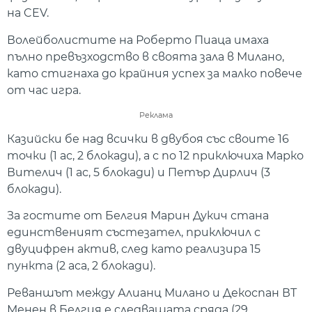
на CEV.
Волейболистите на Роберто Пиаца имаха
пълно превъзходство в своята зала в Милано,
като стигнаха до крайния успех за малко повече
от час игра.
Реклама
Казийски бе над всички в двубоя със своите 16
точки (1 ас, 2 блокади), а с по 12 приключиха Марко
Вителич (1 ас, 5 блокади) и Петър Дирлич (3
блокади).
За гостите от Белгия Марин Дукич стана
единственият състезател, приключил с
двуцифрен актив, след като реализира 15
пункта (2 аса, 2 блокади).
Реваншът между Алианц Милано и Декоспан ВТ
Менен в Белгия е следващата сряда (29