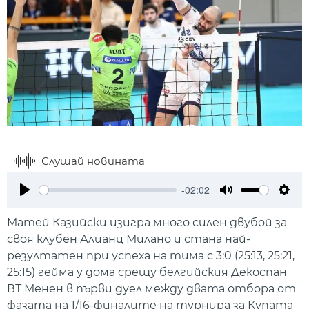
Слушай новината
-02:02
Play
Mute
Setti
Матей Казийски изигра много силен двубой за
своя клубен Алианц Милано и стана най-
резултатен при успеха на тима с 3:0 (25:13, 25:21,
25:15) гейма у дома срещу белгийския Декоспан
ВТ Менен в първи дуел между двата отбора от
фазата на 1/16-финалите на турнира за Купата