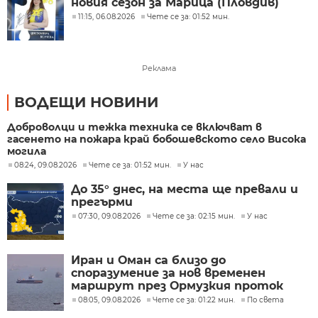
новия сезон за Марица (Пловдив)
11:15, 06.08.2026
Чете се за: 01:52 мин.
Реклама
ВОДЕЩИ НОВИНИ
Доброволци и тежка техника се включват в
гасенето на пожара край бобошевското село Висока
могила
08:24, 09.08.2026
Чете се за: 01:52 мин.
У нас
До 35° днес, на места ще превали и
прегърми
07:30, 09.08.2026
Чете се за: 02:15 мин.
У нас
Иран и Оман са близо до
споразумение за нов временен
маршрут през Ормузкия проток
08:05, 09.08.2026
Чете се за: 01:22 мин.
По света