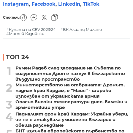
Instagram
,
Facebook
,
LinkedIn
,
TikTok
Сподели
#Купата на CEV 2023/24
#ВК Алианц Милано
#Матей Казийски
ТОП 24
1
Румен Радев след заседание на Съвета по
сигурността: Дрон е нахлул в българското
въздушно пространство
2
Министерството на отбраната: Дронът,
паднал край Кардам, е “Майя” - широко
използван от украинската армия
3
Опасно високи температури днес, валежи и
гръмотевици утре
4
Падналият дрон край Кардам: Украйна увери,
че не е атакувала умишлено България и
обеща разследване
БНТ излъчва европейското първенство по