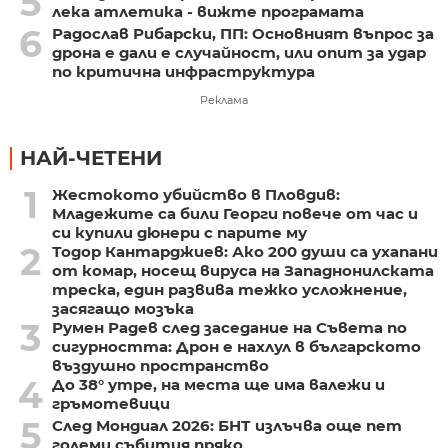
5
лека атлетика - вижте програмата
6
Радослав Рибарски, ПП: Основният въпрос за
дрона е дали е случайност, или опит за удар
по критична инфраструктура
Реклама
НАЙ-ЧЕТЕНИ
1
Жестокото убийство в Пловдив:
Младежите са били Георги повече от час и
си купили дюнери с парите му
2
Тодор Кантарджиев: Ако 200 души са ухапани
от комар, носещ вируса на Западнонилската
треска, един развива тежко усложнение,
засягащо мозъка
3
Румен Радев след заседание на Съвета по
сигурността: Дрон е нахлул в българското
въздушно пространство
4
До 38° утре, на места ще има валежи и
гръмотевици
5
След Мондиал 2026: БНТ излъчва още пет
големи събития пряко