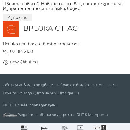
"Твоята новина"! Новините от вас, нашите зрители!
Изпратете текст, снимки, видео.
Изпрати
ВРЪЗКА С НАС
Всичко най-важно в твоя телефон
02 814 2100
news@bnt.bg
Общи условия за ползване
Обратна връзка
СЕМ
ECPT
Политика за защита на личните данни
©БНТ. Всички права запазени
Гледайте новините за деня на БНТ в Метрото