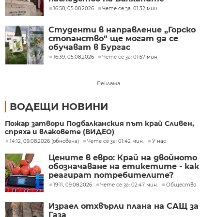
16:58, 05.08.2026
Чете се за: 01:32 мин.
Студенти в направление „Горско
стопанство“ ще могат да се
обучават в Бургас
16:39, 05.08.2026
Чете се за: 01:57 мин.
Реклама
ВОДЕЩИ НОВИНИ
Пожар затвори Подбалканския път край Сливен,
спряха и влаковете (ВИДЕО)
14:12, 09.08.2026 (обновена)
Чете се за: 01:42 мин.
У нас
Цените в евро: Край на двойното
обозначаване на етикетите - как
реагират потребителите?
19:11, 09.08.2026
Чете се за: 02:47 мин.
Общество
Израел отхвърли плана на САЩ за
Газа