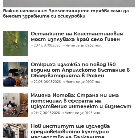
Важно напомняне: Зрелостниците трябва сами да
внесат здравните си осигуровки
Останките на Константиновия
мост изплуваха край село Гиген
20:47, 07.08.2026
Чете се за: 02:52 мин.
Откриха изложба по повод 150
години от Априлското въстание в
Обсерваторията в Рожен
22:06, 06.08.2026
Чете се за: 01:07 мин.
Илияна Йотова: Страна ни има
потенциал в сферата на
изкуствения интелект и бизнесът
забелязва тези перспективи
21:47, 06.08.2026
Чете се за: 01:25 мин.
Нов институт ще изследва
средновековното културно
наследство на Балканите