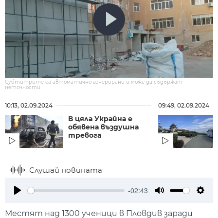
Субтитрите са автоматично генерирани и може да съдържат
неточности.
10:13, 02.09.2024
09:49, 02.09.2024
В цяла Украйна е
обявена въздушна
тревога
Слушай новината
-02:43
Play
Mute
Setti
Местят над 1300 ученици в Пловдив заради