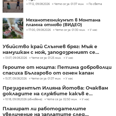
17:12, 09.08.2026
Чете се за: 01:37 мин.
По света
Механотехникумът в Монтана
пламна отново (ВИДЕО)
17:00, 09.08.2026
Чете се за: 01:30 мин.
У нас
Убийство край Слънчев бряг: Мъж е
намушкан с нож, заподозреният се...
13:07, 09.08.2026
Чете се за: 01:25 мин.
У нас
Героите от нощта: Петима доброволци
спасиха Българово от огнен капан
15:37, 09.08.2026
Чете се за: 01:37 мин.
У нас
Президентът Илияна Йотова: Очаквам
докладите на службите какъв е...
10:18, 09.08.2026 (обновена)
Чете се за: 02:50 мин.
У нас
Планират ли работодателите
увеличение на заплатите след...