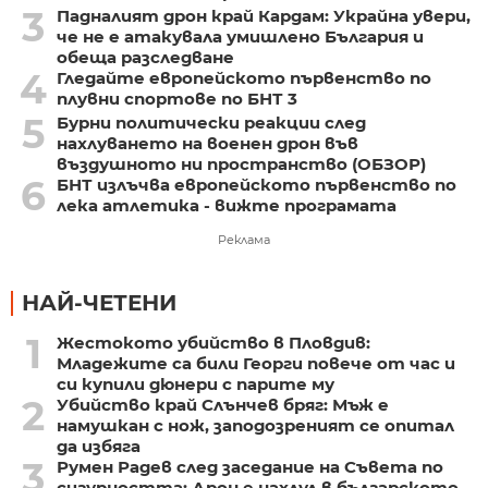
3
Падналият дрон край Кардам: Украйна увери,
че не е атакувала умишлено България и
обеща разследване
4
Гледайте европейското първенство по
плувни спортове по БНТ 3
5
Бурни политически реакции след
нахлуването на военен дрон във
въздушното ни пространство (ОБЗОР)
6
БНТ излъчва европейското първенство по
лека атлетика - вижте програмата
Реклама
НАЙ-ЧЕТЕНИ
1
Жестокото убийство в Пловдив:
Младежите са били Георги повече от час и
си купили дюнери с парите му
2
Убийство край Слънчев бряг: Мъж е
намушкан с нож, заподозреният се опитал
да избяга
3
Румен Радев след заседание на Съвета по
сигурността: Дрон е нахлул в българското