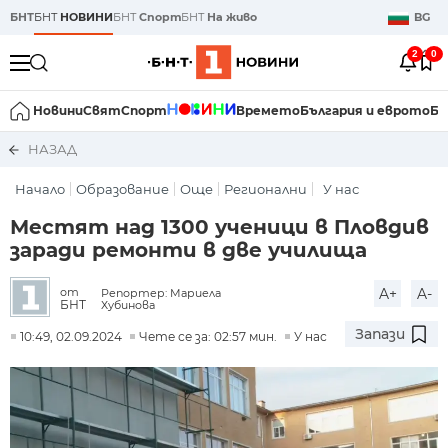
БНТ
БНТ
НОВИНИ
БНТ
Спорт
БНТ
На живо
BG
2
0
Новини
Свят
Спорт
Времето
България и еврото
Би
НАЗАД
Начало
Образование
Още
Регионални
У нас
Местят над 1300 ученици в Пловдив
заради ремонти в две училища
A+
A-
от
Репортер: Мариела
БНТ
Хубинова
Запази
10:49, 02.09.2024
Чете се за: 02:57 мин.
У нас