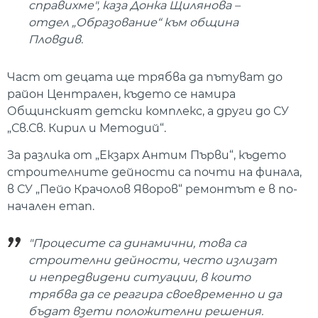
справихме", каза Донка Щилянова –
отдел „Образование“ към община
Пловдив.
Част от децата ще трябва да пътуват до
район Централен, където се намира
Общинският детски комплекс, а други до СУ
„Св.Св. Кирил и Методий“.
За разлика от „Екзарх Антим Първи“, където
строителните дейности са почти на финала,
в СУ „Пейо Крачолов Яворов“ ремонтът е в по-
начален етап.
"Процесите са динамични, това са
строителни дейности, често излизат
и непредвидени ситуации, в които
трябва да се реагира своевременно и да
бъдат взети положителни решения.