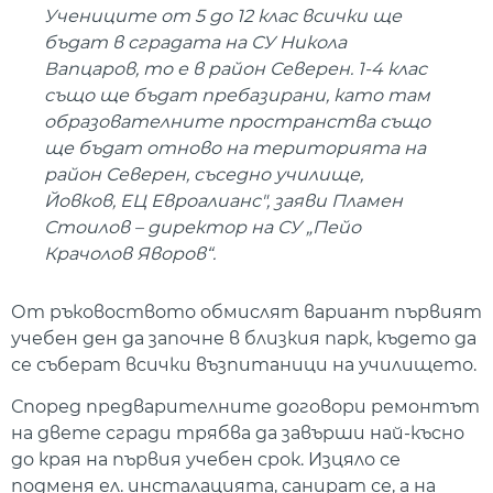
Учениците от 5 до 12 клас всички ще
бъдат в сградата на СУ Никола
Вапцаров, то е в район Северен. 1-4 клас
също ще бъдат пребазирани, като там
образователните пространства също
ще бъдат отново на територията на
район Северен, съседно училище,
Йовков, ЕЦ Евроалианс", заяви Пламен
Стоилов – директор на СУ „Пейо
Крачолов Яворов“.
От ръковоството обмислят вариант първият
учебен ден да започне в близкия парк, където да
се съберат всички възпитаници на училището.
Според предварителните договори ремонтът
на двете сгради трябва да завърши най-късно
до края на първия учебен срок. Изцяло се
подменя ел. инсталацията, санират се, а на