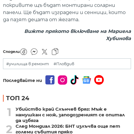
покривите щъ бъдат монтирани соларни
панели. Ще бъдат изградени и сенници, които
да пазят децата от жегата.
Вижте прякото включване на Мариела
Хубинова
Сподели
#училища в ремонт
#Пловдив
Последвайте ни
ТОП 24
1
Убийство край Слънчев бряг: Мъж е
намушкан с нож, заподозреният се опитал
да избяга
2
След Мондиал 2026: БНТ излъчва още пет
големи събития пряко