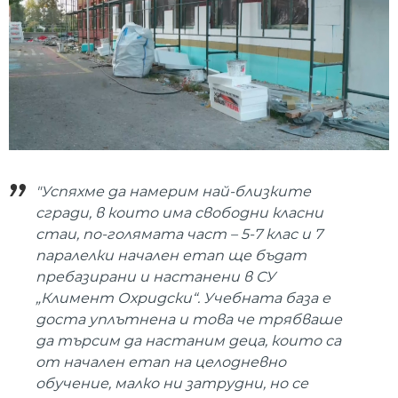
"Успяхме да намерим най-близките
сгради, в които има свободни класни
стаи, по-голямата част – 5-7 клас и 7
паралелки начален етап ще бъдат
пребазирани и настанени в СУ
„Климент Охридски“. Учебната база е
доста уплътнена и това че трябваше
да търсим да настаним деца, които са
от начален етап на целодневно
обучение, малко ни затрудни, но се