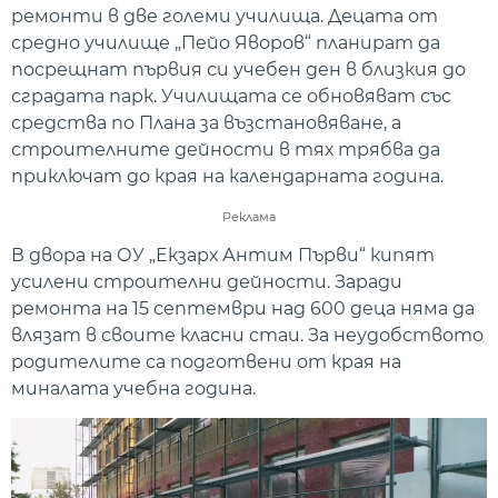
ремонти в две големи училища. Децата от
средно училище „Пейо Яворов“ планират да
посрещнат първия си учебен ден в близкия до
сградата парк. Училищата се обновяват със
средства по Плана за възстановяване, а
строителните дейности в тях трябва да
приключат до края на календарната година.
Реклама
В двора на ОУ „Екзарх Антим Първи“ кипят
усилени строителни дейности. Заради
ремонта на 15 септември над 600 деца няма да
влязат в своите класни стаи. За неудобството
родителите са подготвени от края на
миналата учебна година.