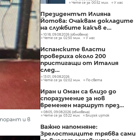
Чете се за: 00:52 мин.
У нас
Президентът Илияна
Йотова: Очаквам докладите
на службите какъв е...
10:18, 09.08.2026 (обновена)
Чете се за: 02:50 мин.
У нас
Испанските власти
провериха около 200
пристигащи от Италия
след...
13:01, 09.08.2026
Чете се за: 02:02 мин.
По света
Иран и Оман са близо до
споразумение за нов
временен маршрут през...
08:05, 09.08.2026 (обновена)
Чете се за: 03:22 мин.
Близък изток
торант и в
Важно напомняне:
Зрелостниците трябва сами