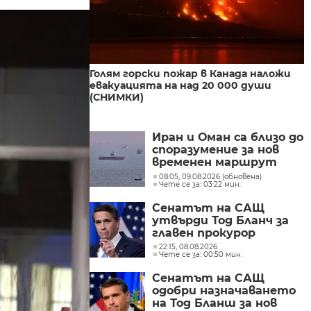
Голям горски пожар в Канада наложи
евакуацията на над 20 000 души
(СНИМКИ)
Иран и Оман са близо до
споразумение за нов
временен маршрут
през Ормузкия проток
08:05, 09.08.2026 (обновена)
Чете се за: 03:22 мин.
Сенатът на САЩ
утвърди Тод Бланч за
главен прокурор
22:15, 08.08.2026
Чете се за: 00:50 мин.
Сенатът на САЩ
одобри назначаването
на Тод Бланш за нов