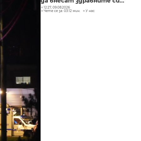
да внесат здравните си...
12:27, 09.08.2026
Чете се за: 03:12 мин.
У нас