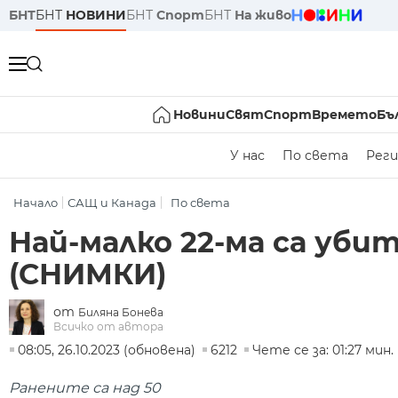
БНТ
БНТ
НОВИНИ
БНТ
Спорт
БНТ
На живо
Новини
Свят
Спорт
Времето
Бъ
У нас
По света
Реги
Начало
САЩ и Канада
По света
Най-малко 22-ма са уби
(СНИМКИ)
от
Биляна Бонева
Всичко от автора
08:05, 26.10.2023 (обновена)
6212
Чете се за: 01:27 мин.
Ранените са над 50