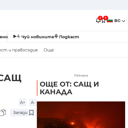
2
0
BG
ено
Чуй новините
Подкаст
ост и правосъдие
Още
 САЩ
Реклама
ОЩЕ ОТ: САЩ И
КАНАДА
A+
A-
Запази