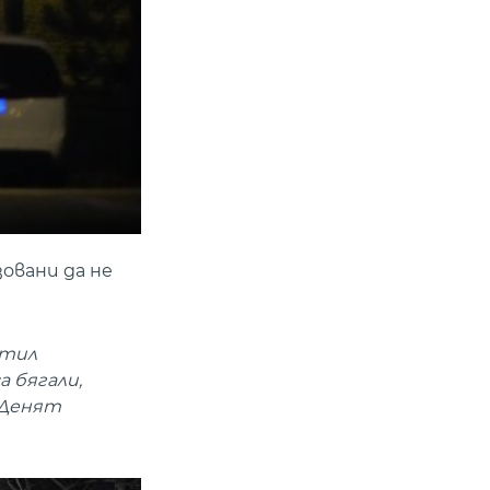
овани да не
етил
а бягали,
 "Денят