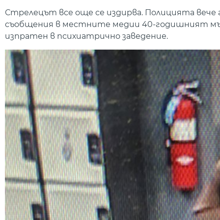
Стрелецът все още се издирва. Полицията вече
съобщения в местните медии 40-годишният мъж 
изпратен в психиатрично заведение.