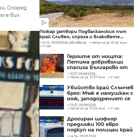
и. Според
о е бил
Пожар затвори Подбалканския път
край Сливен, спряха и влаковете...
14:12, 09.08.2026 (обновена)
Чете се за: 01:42 мин.
У нас
Героите от нощта:
Петима доброволци
спасиха Българово от
огнен капан
15:37, 09.08.2026
Чете се за: 01:37 мин.
У нас
Убийство край Слънчев
бряг: Мъж е намушкан с
нож, заподозреният се
опитал да избяга
13:07, 09.08.2026
Чете се за: 01:25 мин.
У нас
Дрогиран шофьор
предложи 100 евро
подкуп на полицаи край
Поморие
14:54, 09.08.2026