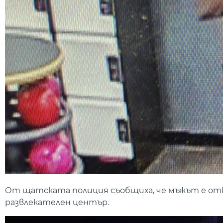
От щатската полиция съобщиха, че мъжът е откр
развлекателен център.