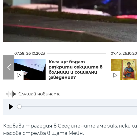
07:58, 26.10.2023
07:45, 26.10.2
Кога ще бъдат
разкрити секциите в
болници и социални
заведения?
Слушай новината
Play
Кървава трагедия в Съединените американски щат
масова стрелба в щата Мейн.