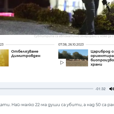
Субтитрите са автоматично генерирани и може да 
023
07:38, 26.10.2023
Отбелязваме
Цариброд с
Димитровден
ориентира
биопроизво
храни
-01:32
M
и. Най-малко 22-ма души са убити, а над 50 са р