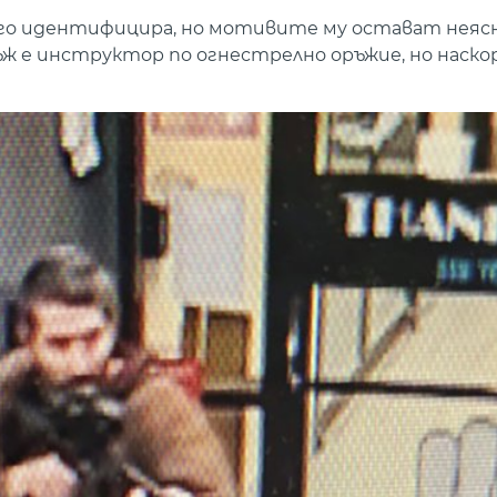
 го идентифицира, но мотивите му остават неясн
е инструктор по огнестрелно оръжие, но наскор