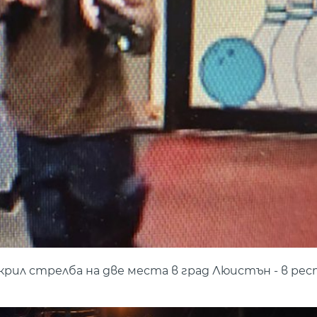
ил стрелба на две места в град Люистън - в рес