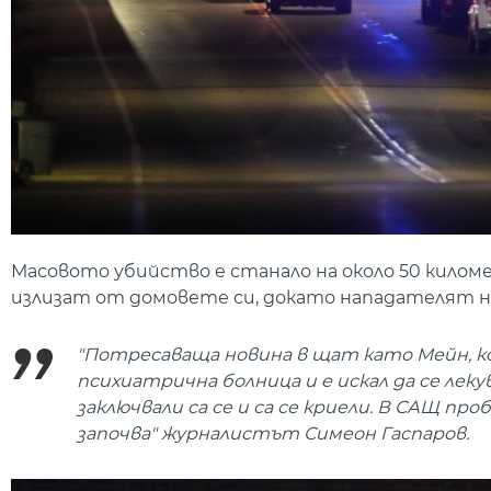
Масовото убийство е станало на около 50 кило
излизат от домовете си, докато нападателят не
"Потресаваща новина в щат като Мейн, ко
психиатрична болница и е искал да се леку
заключвали са се и са се криели. В САЩ пр
започва" журналистът Симеон Гаспаров.