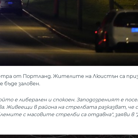
метра от Портланд. Жителите на Люистън са приз
 бъде заловен.
йто е либерален и спокоен. Заподозреният е пос
ва. Живеещи в района на стрелбата разказват, че с
облемите с масовите стрелби са отдавна", заяви в