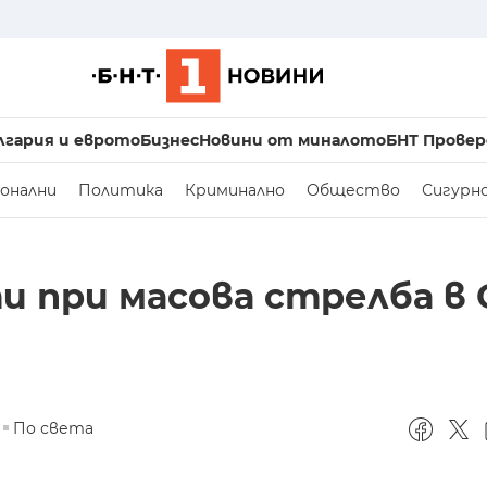
лгария и еврото
Бизнес
Новини от миналото
БНТ Провер
онални
Политика
Криминално
Общество
Сигурн
ти при масова стрелба в
По света