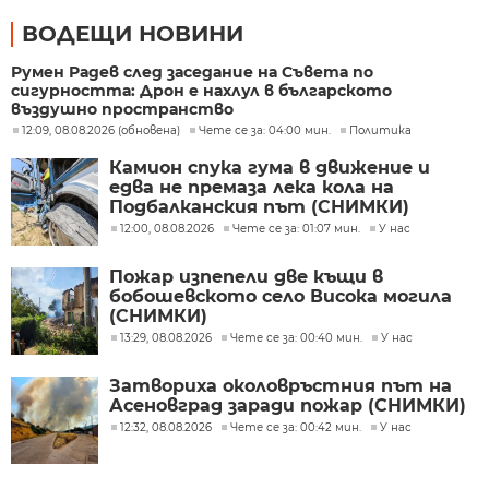
ВОДЕЩИ НОВИНИ
Румен Радев след заседание на Съвета по
сигурността: Дрон е нахлул в българското
въздушно пространство
12:09, 08.08.2026 (обновена)
Чете се за: 04:00 мин.
Политика
Камион спука гума в движение и
едва не премаза лека кола на
Подбалканския път (СНИМКИ)
12:00, 08.08.2026
Чете се за: 01:07 мин.
У нас
Пожар изпепели две къщи в
бобошевското село Висока могила
(СНИМКИ)
13:29, 08.08.2026
Чете се за: 00:40 мин.
У нас
Затвориха околовръстния път на
Асеновград заради пожар (СНИМКИ)
12:32, 08.08.2026
Чете се за: 00:42 мин.
У нас