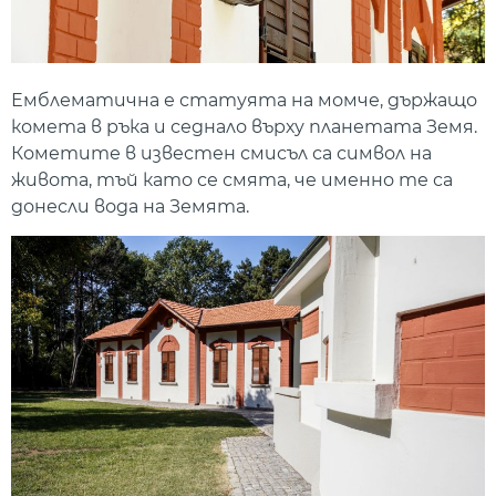
Емблематична е статуята на момче, държащо
комета в ръка и седнало върху планетата Земя.
Кометите в известен смисъл са символ на
живота, тъй като се смята, че именно те са
донесли вода на Земята.