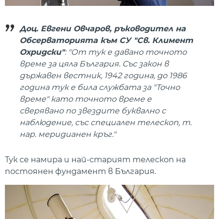
Доц. Евгени Овчаров, ръководител на
Обсерваторията към СУ "Св. Климент
Охридски"
: "От тук е давано точното
време за цяла България. Със закон в
държавен вестник, 1942 година, до 1986
година тук е била службата за "Точно
време" като точното време е
сверявано по звездите буквално с
наблюдение, със специален телескоп, т.
нар. меридианен кръг."
Тук се намира и най-старият телескоп на
постоянен фундамент в България.