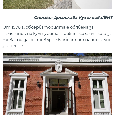
Снимки: Десислава Кулелиева/БНТ
От 1976 г. обсерваторията е обявена за
паметник на културата. Правят се стъпки и за
това тя да се превърне в обект от национално
значение.