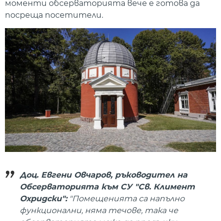
моменти обсерваторията вече е готова да
посреща посетители.
Доц. Евгени Овчаров, ръководител на
Обсерваторията към СУ "Св. Климент
Охридски":
"Помещенията са напълно
функционални, няма течове, така че