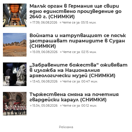
Малък орган в Германия ще свири
едно единствено произведение до
2640 г. (СНИМКИ)
17:39, 06.08.2026
Чете се за: 05:15 мин.
Войната и натрупващият се пясък
застрашават пирамидите в Судан
(СНИМКИ)
15:09, 06.08.2026
Чете се за: 02:15 мин.
„Забравените божества“ оживяват
в изложба на Националния
археологически музей (СНИМКИ)
13:45, 06.08.2026
Чете се за: 00:47 мин.
Тържествена смяна на почетния
гвардейски караул (СНИМКИ)
15:34, 05.08.2026
Чете се за: 00:12 мин.
Реклама