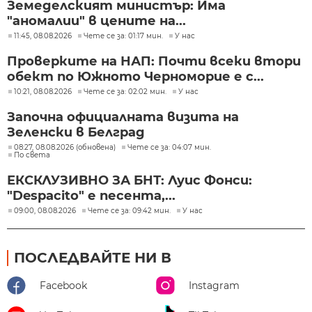
Земеделският министър: Има
"аномалии" в цените на...
11:45, 08.08.2026
Чете се за: 01:17 мин.
У нас
Проверките на НАП: Почти всеки втори
обект по Южното Черноморие е с...
10:21, 08.08.2026
Чете се за: 02:02 мин.
У нас
Започна официалната визита на
Зеленски в Белград
08:27, 08.08.2026 (обновена)
Чете се за: 04:07 мин.
По света
ЕКСКЛУЗИВНО ЗА БНТ: Луис Фонси:
"Despacito" е песента,...
09:00, 08.08.2026
Чете се за: 09:42 мин.
У нас
ПОСЛЕДВАЙТЕ НИ В
Facebook
Instagram