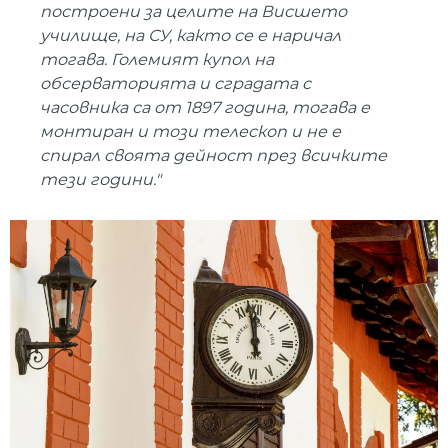
построени за целите на Висшето
училище, на СУ, както се е наричал
тогава. Големият купол на
обсерваторията и сградата с
часовника са от 1897 година, тогава е
монтиран и този телескоп и не е
спирал своята дейност през всичките
тези години."