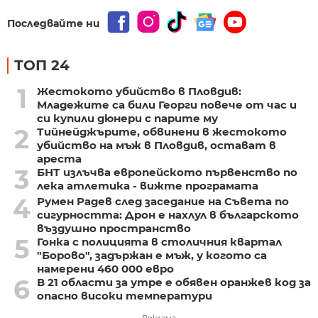
Последвайте ни
ТОП 24
1
Жестокото убийство в Пловдив:
Младежите са били Георги повече от час и
си купили дюнери с парите му
2
Тийнейджърите, обвинени в жестокото
убийство на мъж в Пловдив, остават в
ареста
3
БНТ излъчва европейското първенство по
лека атлетика - вижте програмата
4
Румен Радев след заседание на Съвета по
сигурността: Дрон е нахлул в българското
въздушно пространство
5
Гонка с полицията в столичния квартал
"Борово", задържан е мъж, у когото са
намерени 460 000 евро
6
В 21 области за утре е обявен оранжев код за
опасно високи температури
Реклама