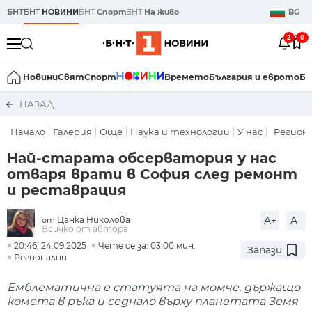
БНТ
БНТ
НОВИНИ
БНТ
Спорт
БНТ
На живо
BG
2
0
Новини
Свят
Спорт
Времето
България и еврото
Би
НАЗАД
Начало
Галерия
Още
Наука и технологии
У нас
Регион
Най-старата обсерватория у нас
отваря врати в София след ремонт
и реставрация
Цанка Николова
A+
A-
от
Всичко от автора
20:46, 24.09.2025
Чете се за: 03:00 мин.
Запази
Регионални
Емблематична е статуята на момче, държащо
комета в ръка и седнало върху планетата Земя