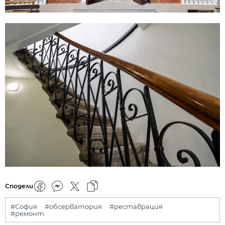
Сподели
#София
#обсерватория
#реставрация
#ремонт