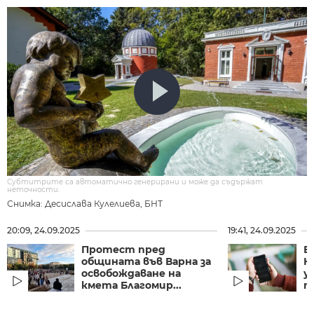
Субтитрите са автоматично генерирани и може да съдържат
неточности.
Снимка: Десислава Кулелиева, БНТ
20:09, 24.09.2025
19:41, 24.09.2025
Протест пред
Б
общината във Варна за
К
освобождаване на
у
кмета Благомир...
п