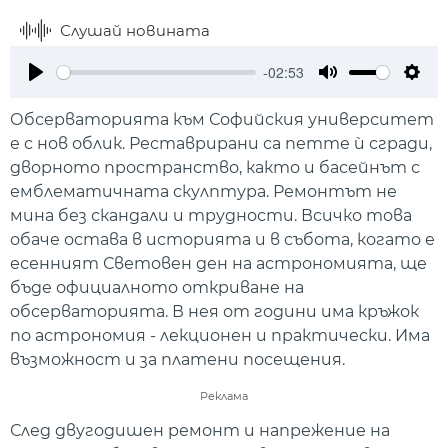
Слушай новината
-02:53
Play
Mute
Setti
Обсерваторията към Софийския университет
е с нов облик. Реставрирани са петте ѝ сгради,
дворното пространство, както и басейнът с
емблематичната скулптура. Ремонтът не
мина без скандали и трудности. Всичко това
обаче остава в историята и в събота, когато е
есенният Световен ден на астрономията, ще
бъде официалното откриване на
обсерваторията. В нея от години има кръжок
по астрономия - лекционен и практически. Има
възможност и за платени посещения.
Реклама
След двугодишен ремонт и напрежение на