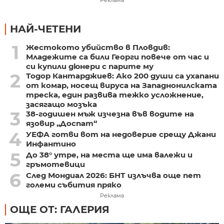
НАЙ-ЧЕТЕНИ
1
Жестокото убийство в Пловдив:
Младежите са били Георги повече от час и
си купили дюнери с парите му
2
Тодор Кантарджиев: Ако 200 души са ухапани
от комар, носещ вируса на Западнонилската
треска, един развива тежко усложнение,
засягащо мозъка
3
38-годишен мъж изчезна във водите на
язовир „Доспат“
4
УЕФА готви вот на недоверие срещу Джани
Инфантино
5
До 38° утре, на места ще има валежи и
гръмотевици
6
След Мондиал 2026: БНТ излъчва още пет
големи събития пряко
Реклама
ОЩЕ ОТ: ГАЛЕРИЯ