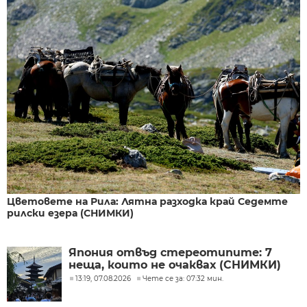
Цветовете на Рила: Лятна разходка край Седемте
рилски езера (СНИМКИ)
Япония отвъд стереотипите: 7
неща, които не очаквах (СНИМКИ)
13:19, 07.08.2026
Чете се за: 07:32 мин.