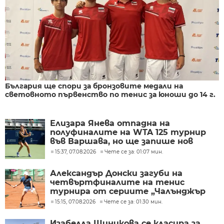
България ще спори за бронзовите медали на
световното първенство по тенис за юноши до 14 г.
Елизара Янева отпадна на
полуфиналите на WTA 125 турнир
във Варшава, но ще запише нов
рекорден ранкинг
15:37, 07.08.2026
Чете се за: 01:07 мин.
Александър Донски загуби на
четвъртфиналите на тенис
турнира от сериите „Чалънджър
75“ в Гроджиск Мазовецки (Полша)
15:15, 07.08.2026
Чете се за: 01:30 мин.
Изабелла Шиникова се класира за