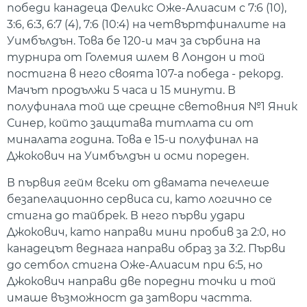
победи канадеца Феликс Оже-Алиасим с 7:6 (10),
3:6, 6:3, 6:7 (4), 7:6 (10:4) на четвъртфиналите на
Уимбълдън. Това бе 120-и мач за сърбина на
турнира от Големия шлем в Лондон и той
постигна в него своята 107-а победа - рекорд.
Мачът продължи 5 часа и 15 минути. В
полуфинала той ще срещне световния №1 Яник
Синер, който защитава титлата си от
миналата година. Това е 15-и полуфинал на
Джокович на Уимбълдън и осми пореден.
В първия гейм всеки от двамата печелеше
безапелационно сервиса си, като логично се
стигна до тайбрек. В него първи удари
Джокович, като направи мини пробив за 2:0, но
канадецът веднага направи образ за 3:2. Първи
до сетбол стигна Оже-Алиасим при 6:5, но
Джокович направи две поредни точки и той
имаше възможност да затвори частта.