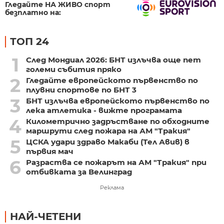
Гледайте НА ЖИВО спорт
безплатно на:
ТОП 24
1
След Мондиал 2026: БНТ излъчва още пет
големи събития пряко
2
Гледайте европейското първенство по
плувни спортове по БНТ 3
3
БНТ излъчва европейското първенство по
лека атлетика - вижте програмата
4
Километрично задръстване по обходните
маршрути след пожара на АМ "Тракия"
5
ЦСКА удари здраво Макаби (Тел Авив) в
първия мач
6
Разраства се пожарът на АМ "Тракия" при
отбивката за Велинград
Реклама
НАЙ-ЧЕТЕНИ