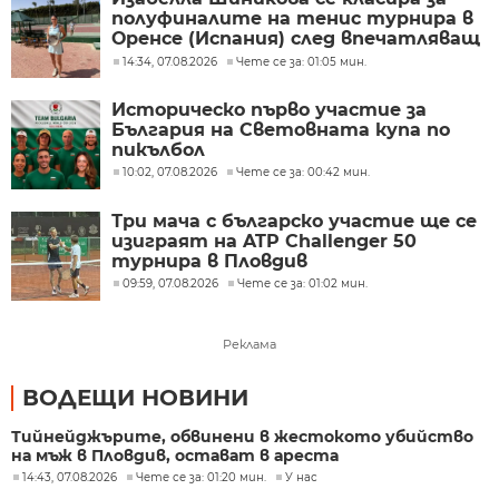
полуфиналите на тенис турнира в
Оренсе (Испания) след впечатляващ
обрат
14:34, 07.08.2026
Чете се за: 01:05 мин.
Историческо първо участие за
България на Световната купа по
пикълбол
10:02, 07.08.2026
Чете се за: 00:42 мин.
Три мача с българско участие ще се
изиграят на ATP Challenger 50
турнира в Пловдив
09:59, 07.08.2026
Чете се за: 01:02 мин.
Реклама
ВОДЕЩИ НОВИНИ
Тийнейджърите, обвинени в жестокото убийство
на мъж в Пловдив, остават в ареста
14:43, 07.08.2026
Чете се за: 01:20 мин.
У нас