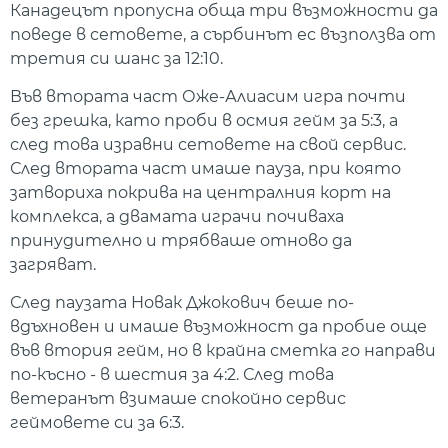
Канадецът пропусна обща три възможности да
поведе в сетовете, а сърбинът ес възползва от
третия си шанс за 12:10.
Във втората част Оже-Алиасим игра почти
без грешка, като проби в осмия гейм за 5:3, а
след това изравни сетовете на свой сервис.
След втората част имаше пауза, при която
затвориха покрива на централния корт на
комплекса, а двамата играчи почиваха
принудително и трябваше отново да
загряват.
След паузата Новак Джокович беше по-
вдъхновен и имаше възможност да пробие още
във втория гейм, но в крайна сметка го направи
по-късно - в шестия за 4:2. След това
ветеранът взимаше спокойно сервис
геймовете си за 6:3.