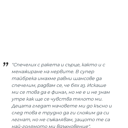
"Спечелих с ракета и сърце, както и с
менажиране на нервите. В супер
тайбрека имахме равни шансове да
спечелим, радвам се, че бях аз. Искаше
ми се това да е финал, но не е и не знам
утре как ще се чувства тялото ми.
Децата гледат мачовете ми до късно и
след това е трудно да ги сложим да си
легнат, но не съжалявам, защото те са
най-голямото ми вдъхновение",