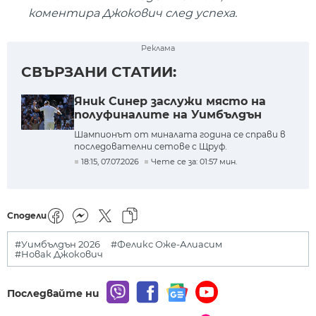
коментира Джокович след успеха.
Реклама
СВЪРЗАНИ СТАТИИ:
Яник Синер заслужи място на
полуфиналите на Уимбълдън
Шампионът от миналата година се справи в
последователни сетове с Щруф.
18:15, 07.07.2026
Чете се за: 01:57 мин.
Сподели
#Уимбълдън 2026
#Феликс Оже-Алиасим
#Новак Джокович
Последвайте ни