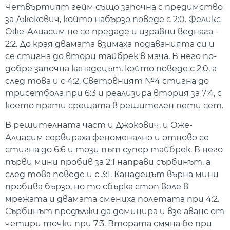
Четвъртият гейм също започна с предимство
за Джокович, който набързо поведе с 2:0. Феликс
Оже-Алиасим не се предаде и изравни веднага -
2:2. До края двамата взимаха подаванията си и
се стигна до втори тайбрек в мача. В него по-
добре започна канадецът, който поведе с 2:0, а
след това и с 4:2. Световният №4 стигна до
трисетбола при 6:3 и реализира втория за 7:4, с
което прати срещата в решителен пети сет.
В решителната част и Джокович, и Оже-
Алиасим сервираха феноменално и отново се
стигна до 6:6 и този път супер тайбрек. В него
първи мини пробив за 2:1 направи сърбинът, а
след това поведе и с 3:1. Канадецът върна мини
пробива бързо, но то сбърка стоп воле в
мрежата и двамата смениха полетата при 4:2.
Сърбинът продължи да доминира и взе аванс от
четири точки при 7:3. Втората смяна бе при