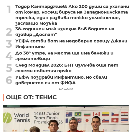
1
Тодор Кантарджиев: Ако 200 души са ухапани
от комар, носещ вируса на Западнонилската
треска, един развива тежко усложнение,
засягащо мозъка
2
38-годишен мъж изчезна във водите на
язовир „Доспат“
3
УЕФА готви вот на недоверие срещу Джани
Инфантино
4
До 38° утре, на места ще има валежи и
гръмотевици
5
След Мондиал 2026: БНТ излъчва още пет
големи събития пряко
6
УЕФА поздрави Инфантино, но свали
доверието си от ФИФА
Реклама
ОЩЕ ОТ: ТЕНИС