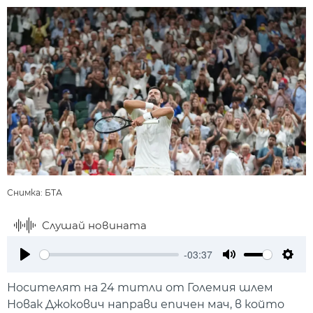
Снимка: БТА
Слушай новината
-03:37
Play
Mute
Setti
Носителят на 24 титли от Големия шлем
Новак Джокович направи епичен мач, в който