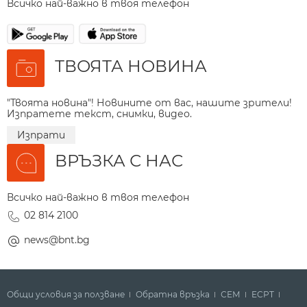
Всичко най-важно в твоя телефон
ТВОЯТА НОВИНА
"Твоята новина"! Новините от вас, нашите зрители!
Изпратете текст, снимки, видео.
Изпрати
ВРЪЗКА С НАС
Всичко най-важно в твоя телефон
02 814 2100
news@bnt.bg
Общи условия за ползване
Обратна връзка
СЕМ
ECPT