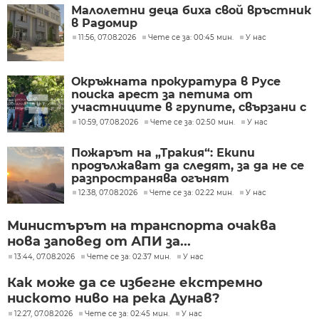
Малолетни деца биха свой връстник
в Радомир
11:56, 07.08.2026
Чете се за: 00:45 мин.
У нас
Окръжната прокуратура в Русе
поиска арест за петима от
участниците в групите, свързани с
разбитата лаборатория за
10:59, 07.08.2026
Чете се за: 02:50 мин.
У нас
фентанил
Пожарът на „Тракия“: Екипи
продължават да следят, за да не се
разпространява огънят
12:38, 07.08.2026
Чете се за: 02:22 мин.
У нас
Министърът на транспорта очаква
нова заповед от АПИ за...
13:44, 07.08.2026
Чете се за: 02:37 мин.
У нас
Как може да се избегне екстремно
ниското ниво на река Дунав?
12:27, 07.08.2026
Чете се за: 02:45 мин.
У нас