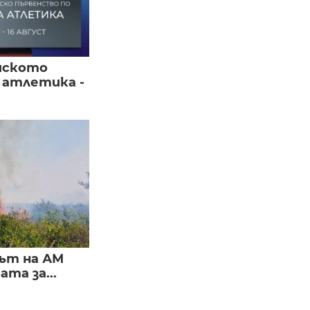
йското
 атлетика -
ът на АМ
та за...