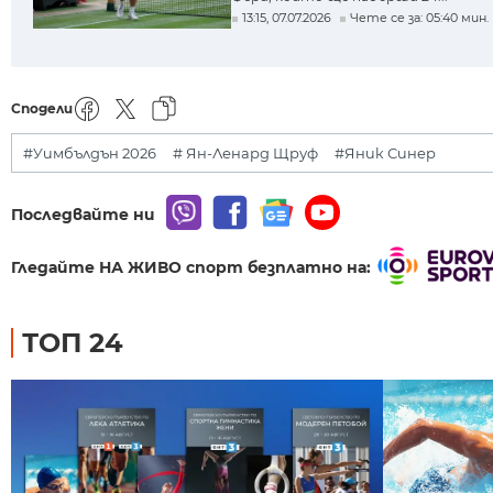
13:15, 07.07.2026
Чете се за: 05:40 мин.
Сподели
#Уимбълдън 2026
# Ян-Ленард Щруф
#Яник Синер
Последвайте ни
Гледайте НА ЖИВО спорт безплатно на:
ТОП 24