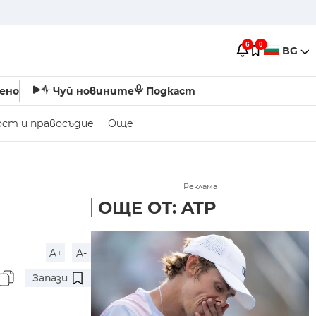
6
0
BG
ено
Чуй новините
Подкаст
ост и правосъдие
Още
Реклама
ОЩЕ ОТ: ATP
A+
A-
Запази