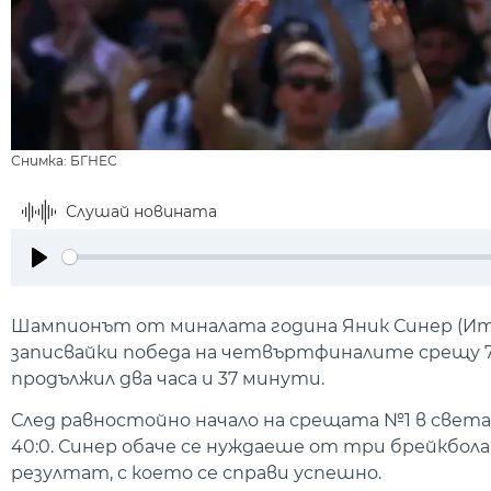
Снимка: БГНЕС
Слушай новината
Play
Шампионът от миналата година Яник Синер (Ит
записвайки победа на четвъртфиналите срещу 74-ти
продължил два часа и 37 минути.
След равностойно начало на срещата №1 в света п
40:0. Синер обаче се нуждаеше от три брейкбола,
резултат, с което се справи успешно.