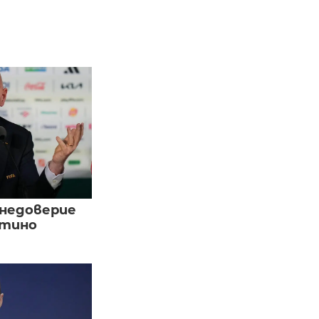
 недоверие
нтино