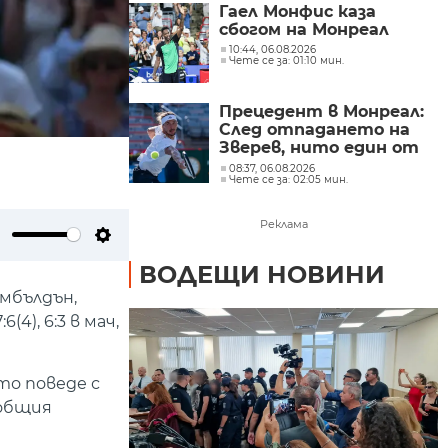
Гаел Монфис каза
сбогом на Монреал
10:44, 06.08.2026
Чете се за: 01:10 мин.
Прецедент в Монреал:
След отпадането на
Зверев, нито един от
първите пет в света
08:37, 06.08.2026
Чете се за: 02:05 мин.
няма да играе на
осминафиналите на
Мастърса
Реклама
ute
Settings
ВОДЕЩИ НОВИНИ
мбълдън,
4), 6:3 в мач,
то поведе с
 общия