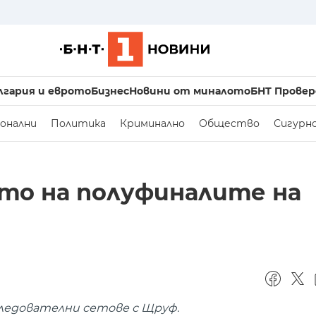
лгария и еврото
Бизнес
Новини от миналото
БНТ Провер
онални
Политика
Криминално
Общество
Сигурн
сто на полуфиналите на
ледователни сетове с Щруф.