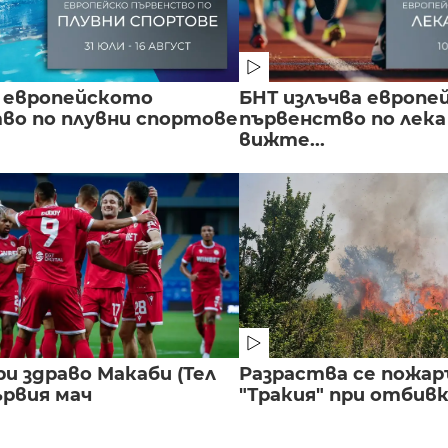
 европейското
БНТ излъчва европе
во по плувни спортове
първенство по лека
вижте...
и здраво Макаби (Тел
Разраства се пожар
ървия мач
"Тракия" при отбивка