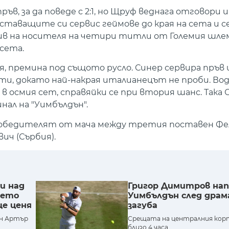
, за да поведе с 2:1, но Щруф веднага отговори и
ставащите си сервис геймове до края на сета и с
обив на носителя на четири титли от Големия шл
 сета.
оя, премина под същото русло. Синер сервира пръв
ти, докато най-накрая италианецът не проби. Во
в осмия сет, справяйки се при втория шанс. Така 
нал на "Уимбълдън".
победителят от мача между третия поставен Фе
ич (Сърбия).
и над
Григор Димитров нап
оето
Уимбълдън след дра
ще ценя
загуба
н Артър
Срещата на централния кор
близо 4 часа.