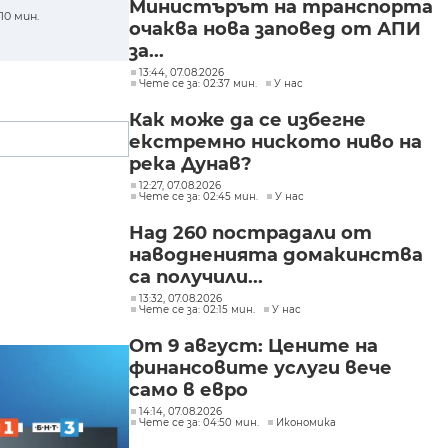
Министърът на транспорта
10 мин.
очаква нова заповед от АПИ
за...
13:44, 07.08.2026
Чете се за: 02:37 мин.
У нас
Как може да се избегне
екстремно ниското ниво на
река Дунав?
12:27, 07.08.2026
Чете се за: 02:45 мин.
У нас
Над 260 пострадали от
наводненията домакинства
са получили...
13:32, 07.08.2026
Чете се за: 02:15 мин.
У нас
От 9 август: Цените на
финансовите услуги вече
само в евро
14:14, 07.08.2026
Чете се за: 04:50 мин.
Икономика