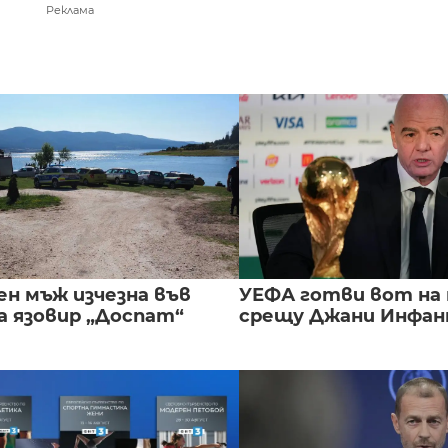
Реклама
ен мъж изчезна във
УЕФА готви вот на
а язовир „Доспат“
срещу Джани Инфа