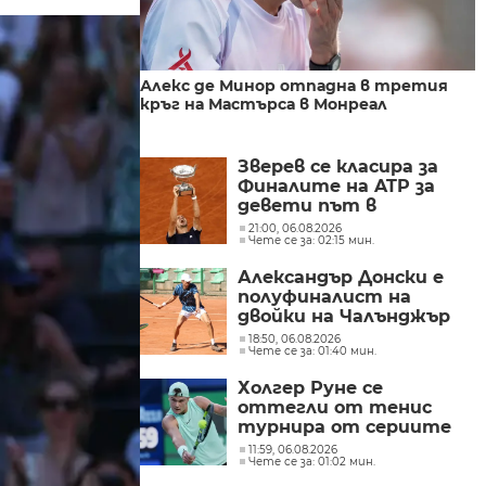
Алекс де Минор отпадна в третия
кръг на Мастърса в Монреал
Зверев се класира за
Финалите на ATP за
девети път в
кариерата си
21:00, 06.08.2026
Чете се за: 02:15 мин.
Александър Донски е
полуфиналист на
двойки на Чалънджър
турнира в Полша
18:50, 06.08.2026
Чете се за: 01:40 мин.
Холгер Руне се
оттегли от тенис
турнира от сериите
Мастърс 1000 в
11:59, 06.08.2026
Чете се за: 01:02 мин.
Синсинати