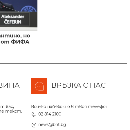
нтино, но
и от ФИФА
ВИНА
ВРЪЗКА С НАС
т вас,
Всичко най-важно в твоя телефон
те текст,
02 814 2100
news@bnt.bg