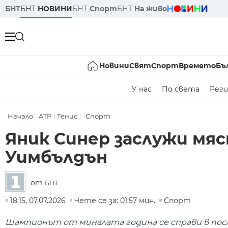
БНТ
БНТ
НОВИНИ
БНТ
Спорт
БНТ
На живо
Новини
Свят
Спорт
Времето
Бъ
У нас
По света
Реги
Начало
ATP
Тенис
Спорт
Яник Синер заслужи мя
Уимбълдън
от
БНТ
18:15, 07.07.2026
Чете се за: 01:57 мин.
Спорт
Шампионът от миналата година се справи в пос