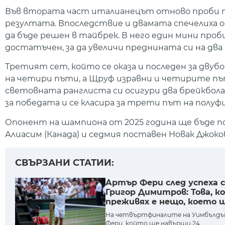
Във втората част италианецът отново проби пръв
резултата. Впоследствие и двамата спечелиха о
да бъде решен в тайбрек. В него един мини пр
достатъчен, за да увеличи преднината си на два
Третият сет, който се оказа и последен за двуб
на четири пъти, а Щруф изравни и четирите пъ
световната ранглиста си осигури два брейкбола 
за победата и се класира за трети път на полуфи
Опонент на шампиона от 2025 година ще бъде 
Алиасим (Канада) и седмия поставен Новак Джоков
СВЪРЗАНИ СТАТИИ:
Артър Фери след успеха с
Григор Димитров: Това, к
преживях е нещо, което 
до края на живота си
На четвъртфиналите на Уимбълдъ
Фери, който ще навърши 24...