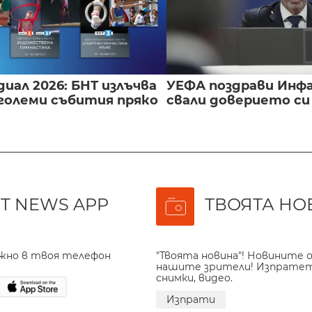
иал 2026: БНТ излъчва
УЕФА поздрави Инфа
големи събития пряко
свали доверието с
T NEWS APP
ТВОЯТА НО
ажно в твоя телефон
"Твоята новина"! Новините о
нашите зрители! Изпрате
снимки, видео.
Изпрати