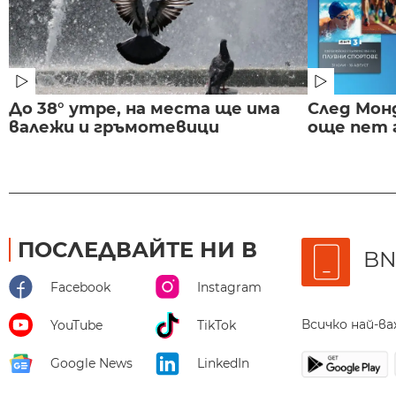
До 38° утре, на места ще има
След Монд
валежи и гръмотевици
още пет 
ПОСЛЕДВАЙТЕ НИ В
BN
Facebook
Instagram
Всичко най-в
YouTube
TikTok
Google News
LinkedIn