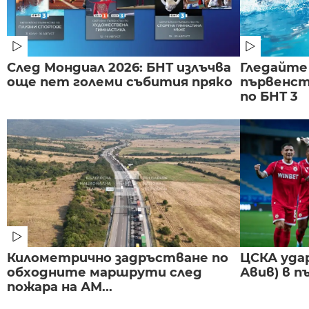
След Мондиал 2026: БНТ излъчва
Гледайте
още пет големи събития пряко
първенст
по БНТ 3
Километрично задръстване по
ЦСКА удар
обходните маршрути след
Авив) в п
пожара на АМ...