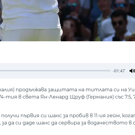
-01:47
M
алия) продължава защитата на титлата си на Уи
я в света Ян-Ленард Щруф (Германия) със 7:5, 7:6(
олучи първия си шанс за пробив в 11-ия гейм, кога
 за да си даде шанс да сервира за водачеството в