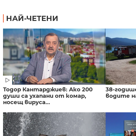
НАЙ-ЧЕТЕНИ
Тодор Кантарджиев: Ако 200
38-годиш
души са ухапани от комар,
водите н
носещ вируса...