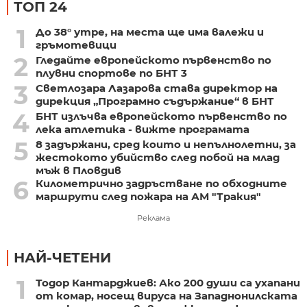
ТОП 24
1
До 38° утре, на места ще има валежи и
гръмотевици
2
Гледайте европейското първенство по
плувни спортове по БНТ 3
3
Светлозара Лазарова става директор на
дирекция „Програмно съдържание“ в БНТ
4
БНТ излъчва европейското първенство по
лека атлетика - вижте програмата
5
8 задържани, сред които и непълнолетни, за
жестокото убийство след побой на млад
мъж в Пловдив
6
Километрично задръстване по обходните
маршрути след пожара на АМ "Тракия"
Реклама
НАЙ-ЧЕТЕНИ
1
Тодор Кантарджиев: Ако 200 души са ухапани
от комар, носещ вируса на Западнонилската