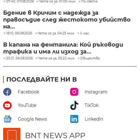
07:40, 07.08.2026
Чете се за: 01:00 мин.
По света
Бдение в Кричим с надежда за
правосъдие след жестокото убийство
на...
18:10, 06.08.2026
Чете се за: 04:25 мин.
У нас
В капана на фентанила: Кой ръководи
трафика и има ли изход за...
20:21, 06.08.2026
Чете се за: 05:22 мин.
Общество
ПОСЛЕДВАЙТЕ НИ В
Facebook
Instagram
YouTube
TikTok
Google News
LinkedIn
BNT NEWS APP