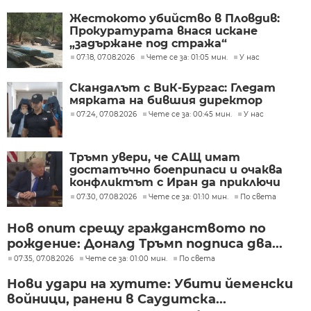
Жестокото убийство в Пловдив:
Прокуратурата внася искане
„задържане под стража“
07:18, 07.08.2026
Чете се за: 01:05 мин.
У нас
Скандалът с ВиК-Бургас: Гледат
мярката на бившия директор
07:24, 07.08.2026
Чете се за: 00:45 мин.
У нас
Тръмп увери, че САЩ имат
достатъчно боеприпаси и очаква
конфликтът с Иран да приключи
скоро
07:30, 07.08.2026
Чете се за: 01:10 мин.
По света
Нов опит срещу гражданството по
рождение: Доналд Тръмп подписа два...
07:35, 07.08.2026
Чете се за: 01:00 мин.
По света
Нови удари на хутите: Убити йеменски
войници, ранени в Саудитска...