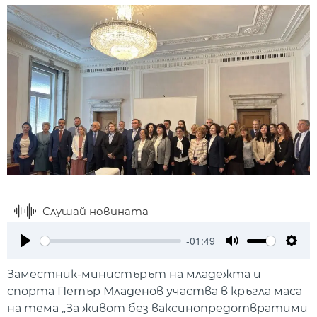
Слушай новината
-01:49
Play
Mute
Setti
Заместник-министърът на младежта и
спорта Петър Младенов участва в кръгла маса
на тема „За живот без ваксинопредотвратими