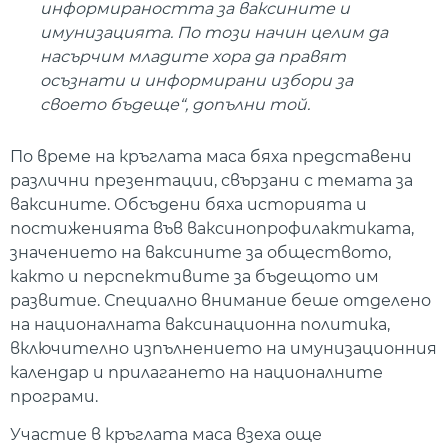
информираността за ваксините и
имунизацията. По този начин целим да
насърчим младите хора да правят
осъзнати и информирани избори за
своето бъдеще“, допълни той.
По време на кръглата маса бяха представени
различни презентации, свързани с темата за
ваксините. Обсъдени бяха историята и
постиженията във ваксинопрофилактиката,
значението на ваксините за обществото,
както и перспективите за бъдещото им
развитие. Специално внимание беше отделено
на националната ваксинационна политика,
включително изпълнението на имунизационния
календар и прилагането на националните
програми.
Участие в кръглата маса взеха още