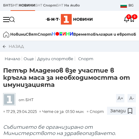
БНТ
БНТ
НОВИНИ
БНТ
Спорт
БНТ
На живо
BG
0
0
Новини
Свят
Спорт
Времето
България и еврото
Би
НАЗАД
Начало
Още
Други спортове
Спорт
Петър Младенов взе участие в
кръгла маса за необходимостта от
имунизацията
A+
A-
БНТ
от
Запази
17:29, 29.04.2025
Чете се за: 01:50 мин.
Спорт
Събитието бе организирано от
Министерството на здравеопазването.