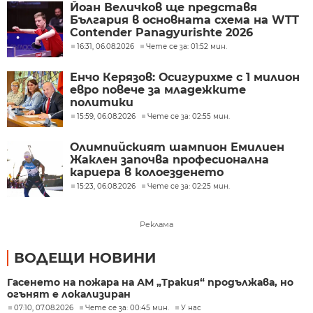
Йоан Величков ще представя
България в основната схема на WTT
Contender Panagyurishte 2026
16:31, 06.08.2026
Чете се за: 01:52 мин.
Енчо Керязов: Осигурихме с 1 милион
евро повече за младежките
политики
15:59, 06.08.2026
Чете се за: 02:55 мин.
Олимпийският шампион Емилиен
Жаклен започва професионална
кариера в колоезденето
15:23, 06.08.2026
Чете се за: 02:25 мин.
Реклама
ВОДЕЩИ НОВИНИ
Гасенето на пожара на АМ „Тракия“ продължава, но
огънят е локализиран
07:10, 07.08.2026
Чете се за: 00:45 мин.
У нас