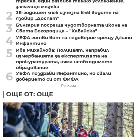
треска, един развива тежко усложнение,
засягащо мозъка
2
38-годишен мъж изчезна във водите на
язовир „Доспат“
3
България посреща чудотворната икона на
Света Богородица – "Хавайска"
4
УЕФА готви вот на недоверие срещу Джани
Инфантино
5
Ива Михайлова: Полицаят, направил
измерванията за експертизата на
прокуратурата, няма необходимото
образование
6
УЕФА поздрави Инфантино, но свали
доверието си от ФИФА
Реклама
ОЩЕ ОТ: ОЩЕ