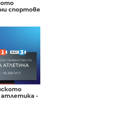
кото
вни спортове
йското
 атлетика -