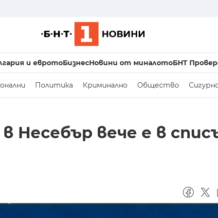
лгария и еврото
Бизнес
Новини от миналото
БНТ Провер
онални
Политика
Криминално
Общество
Сигурн
в Несебър вече е в спис