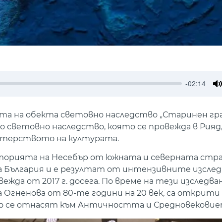
-02:14
M
 на обекта световно наследство „Старинен гра
о световно наследство, която се провежда в Рияд
стерството на културата.
торията на Несебър от южната и северната стра
а България и е резултат от интензивните изслед
жда от 2017 г. досега. По време на тези изследва
 Огненова от 80-те години на 20 век, са открит
о се отнасят към Античността и Средновековие