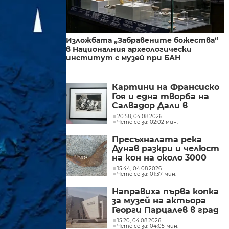
Изложбата „Забравените божества“
в Националния археологически
институт с музей при БАН
Картини на Франсиско
Гоя и една творба на
Салвадор Дали в
„Квадрат 500“
20:58, 04.08.2026
Чете се за: 02:02 мин.
(СНИМКИ)
Пресъхналата река
Дунав разкри и челюст
на кон на около 3000
години
15:44, 04.08.2026
Чете се за: 01:37 мин.
Направиха първа копка
за музей на актьора
Георги Парцалев в град
Левски
15:20, 04.08.2026
Чете се за: 04:05 мин.