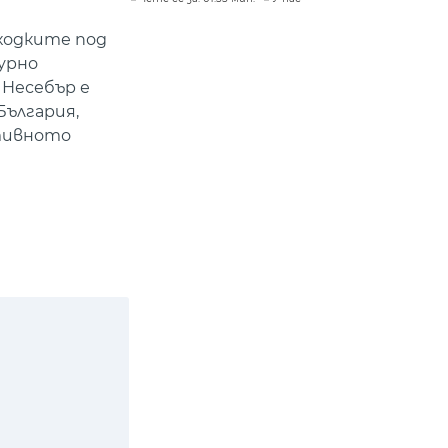
ходките под
урно
 Несебър е
ългария,
ктивното