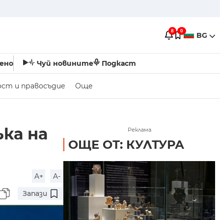
8
0
BG
ено
Чуй новините
Подкаст
ост и правосъдие
Още
ъка на
Реклама
ОЩЕ ОТ: КУЛТУРА
A+
A-
Запази