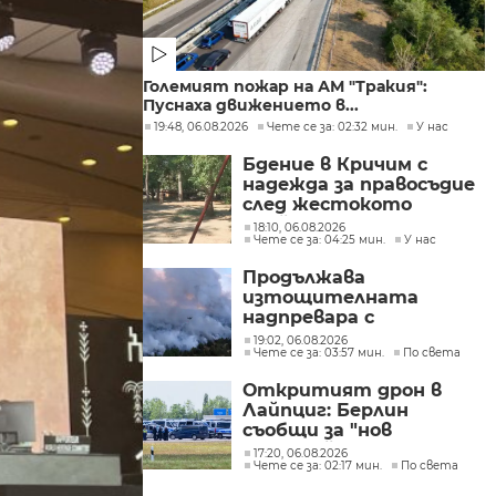
Големият пожар на АМ "Тракия":
Пуснаха движението в...
19:48, 06.08.2026
Чете се за: 02:32 мин.
У нас
Бдение в Кричим с
надежда за правосъдие
след жестокото
убийство на млад мъж
18:10, 06.08.2026
Чете се за: 04:25 мин.
У нас
в Пловдив от
тийнейджъри
Продължава
изтощителната
надпревара с
бушуващите пожари в
19:02, 06.08.2026
Чете се за: 03:57 мин.
По света
Европа
Откритият дрон в
Лайпциг: Берлин
съобщи за "нов
сценарий на заплаха"
17:20, 06.08.2026
Чете се за: 02:17 мин.
По света