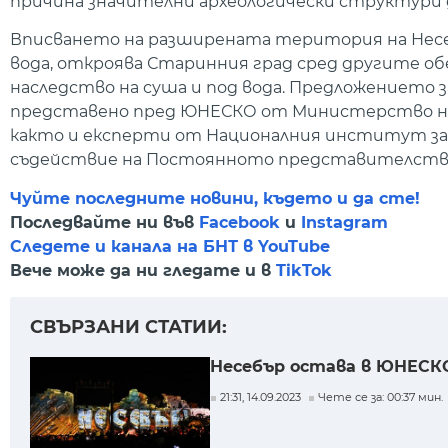
причина значителни археологически структури д
Вписването на разширената територия на Несеб
вода, откроява Старинния град сред другите о
наследство на суша и под вода. Предложението
представено пред ЮНЕСКО от Министерство на 
както и експерти от Националния институт за
съдействие на Постоянното представителство 
Чуйте последните новини, където и да сте!
Последвайте ни във
Facebook
и
Instagram
Следете и канала на БНТ в YouTube
Вече може да ни гледате и в
TikTok
СВЪРЗАНИ СТАТИИ:
Несебър остава в ЮНЕСК
21:31, 14.09.2023
Чете се за: 00:37 мин.