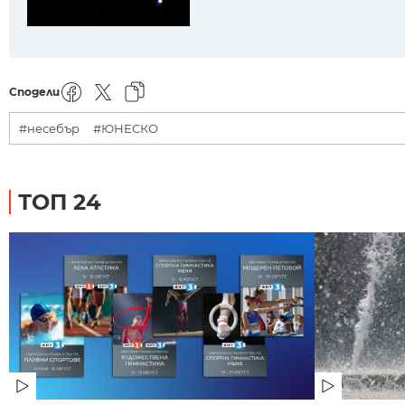
Сподели
#несебър
#ЮНЕСКО
ТОП 24