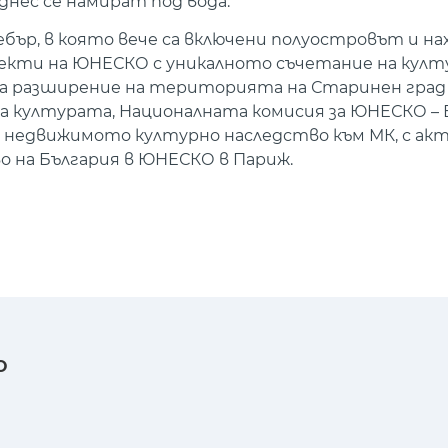
нес се намират под вода.
ър, в която вече са включени полуостровът и на
бекти на ЮНЕСКО с уникалното съчетание на култ
 за разширение на територията на Старинен град
културата, Националната комисия за ЮНЕСКО – Б
 недвижимото културно наследство към МК, с а
на България в ЮНЕСКО в Париж.
О