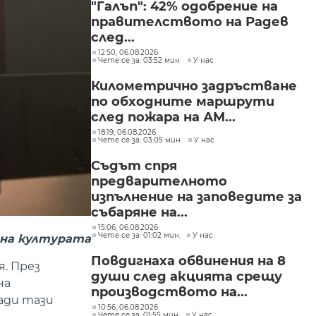
"Галъп": 42% одобрение на
правителството на Радев
след...
12:50, 06.08.2026
Чете се за: 03:52 мин.
У нас
Километрично задръстване
по обходните маршрути
след пожара на АМ...
18:19, 06.08.2026
Чете се за: 03:05 мин.
У нас
Съдът спря
предварителното
изпълнение на заповедите за
събаряне на...
15:06, 06.08.2026
Чете се за: 01:02 мин.
У нас
 на културата
Повдигнаха обвинения на 8
. През
души след акцията срещу
на
производството на...
ади тази
10:56, 06.08.2026
Чете се за: 01:55 мин.
У нас