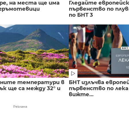
ре, на места ще има
Гледайте европейс
 гръмотевици
първенство по плу
по БНТ 3
лните температури в
БНТ излъчва европе
к ще са между 32° и
първенство по лека
вижте...
Реклама