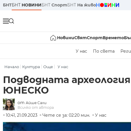
БНТ
БНТ
НОВИНИ
БНТ
Спорт
БНТ
На живо
Новини
Свят
Спорт
Времето
Бъ
У нас
По света
Реги
Начало
Култура
Още
У нас
Подводната археология 
ЮНЕСКО
от
Айше Сали
Всичко от автора
10:41, 21.09.2023
Чете се за: 02:20 мин.
У нас