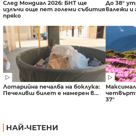
След Мондиал 2026: БНТ ще
До 38° ут
излъчи още пет големи събития
валежи и
пряко
Лотарийна печалба на боклука:
Максима
Печеливш билет е намерен в...
четвъртъ
37°
НАЙ-ЧЕТЕНИ