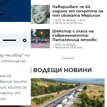
Навършват се 64
години от смъртта на
поп иконата Мерилин
Монро
10:03, 04.08.2026
6147
Чете се за: 00:32 мин.
Шекспир с гласа на
съвремеността:
Паталеница отново
превърна Шекспир в
ute
Settings
09:57, 04.08.2026
Чете се за: 03:25 мин.
културна дестинация
със съвременен прочит
д Несебър“ по
Реклама
, столица на
ВОДЕЩИ НОВИНИ
на на
вания, които
ния, които се
и части от
то.