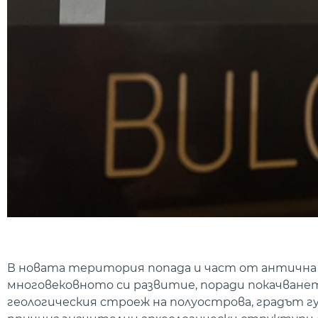
В новата територия попада и част от антична 
многовековното си развитие, поради покачванет
геологическия строеж на полуострова, градът 