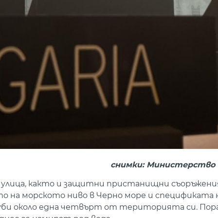
снимки: Министерство
улица, както и защитни пристанищни съоръжения
о на морското ниво в Черно море и спецификата 
губи около една четвърт от територията си. Пор