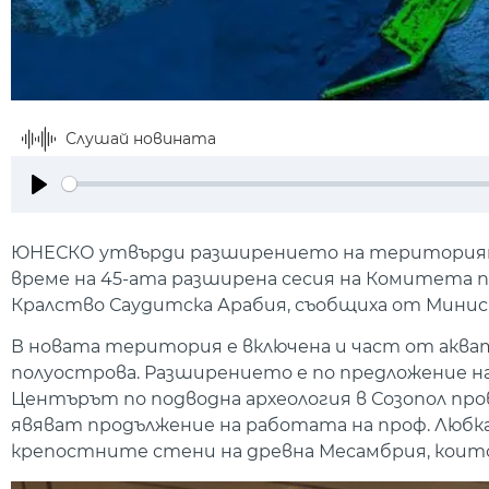
Слушай новината
Play
ЮНЕСКО утвърди разширението на територията
време на 45-ата разширена сесия на Комитета п
Кралство Саудитска Арабия, съобщиха от Мини
В новата територия е включена и част от аква
полуострова. Разширението е по предложение н
Центърът по подводна археология в Созопол прове
явяват продължение на работата на проф. Любка
крепостните стени на древна Месамбрия, коит