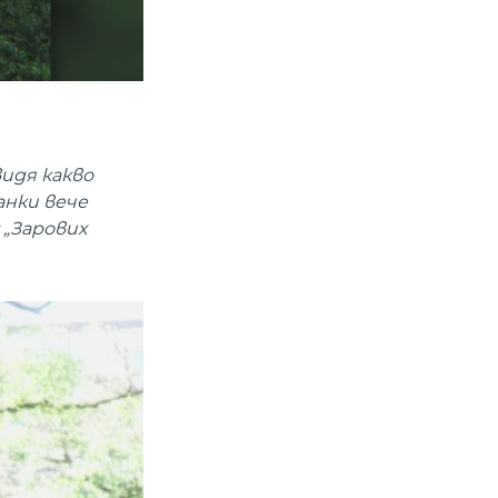
видя какво
анки вече
 „Зарових