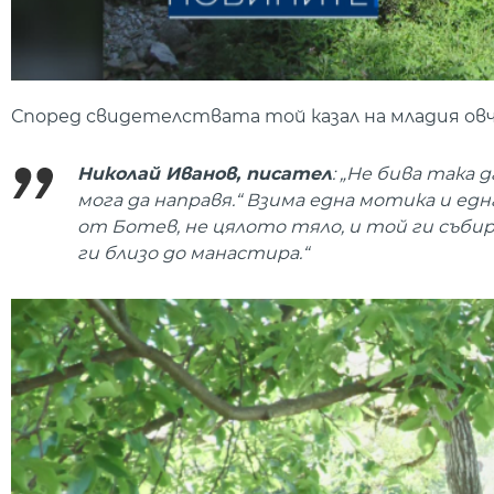
Според свидетелствата той казал на младия ов
Николай Иванов, писател
: „Не бива така 
мога да направя.“ Взима една мотика и едн
от Ботев, не цялото тяло, и той ги събира
ги близо до манастира.“