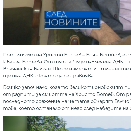
Потомъкът на Христо Ботев – Боян Ботйов, е съ
Иванка Ботева. От тях да бъде извлечена ДНК и 
Врачанския Балкан. Ще се намерят ли тленните ос
ще има ДНК, с която да се сравнява.
Всичко започнало, когато великотърновският пи
от разпити за смъртта на Христо Ботев. От ра
последното сражение на четата овчарят Вълчо У
това, което останало от него след набезите н