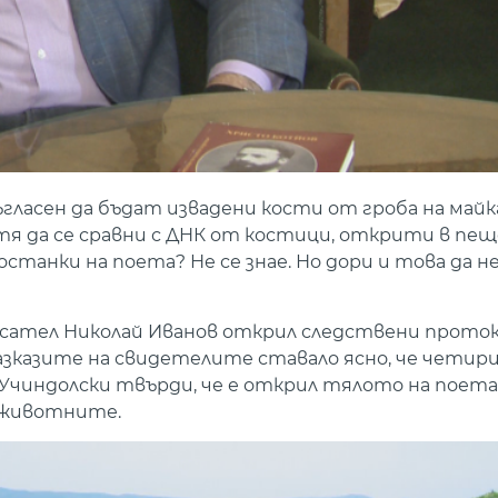
гласен да бъдат извадени кости от гроба на май
тя да се сравни с ДНК от костици, открити в пещ
танки на поета? Не се знае. Но дори и това да не
сател Николай Иванов открил следствени протоко
зказите на свидетелите ставало ясно, че четири
чиндолски твърди, че е открил тялото на поета,
а животните.