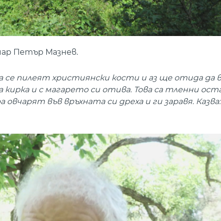
чар Петър Мазнев.
да се пилеят християнски кости и аз ще отида да 
а кирка и с магарето си отива. Това са тленни ост
 овчарят във връхната си дреха и ги заравя. Казва: