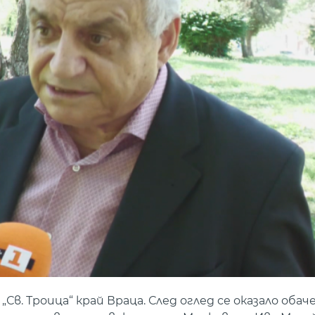
. Троица“ край Враца. След оглед се оказало обаче,