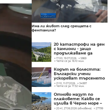
Има ли живот след срещата с
фентанила?
20 катастрофи на ден
с камиони - защо
продължаваме да
товарим
17:00, 19.07.2026
5869
Чете се за: 16:10 мин.
магистралите вместо
железниците?
Кодът на болестта:
Български учени
ускоряват търсенето
на лечение за
21:10, 11.07.2026
34997
Чете се за: 17:32 мин.
наследствени
невродегенеративни
Отново мазут по
заболявания
плажовете: Какво се
излива в Черно море –
анализ на пробите
20:41, 27.06.2026 (обновена)
27799