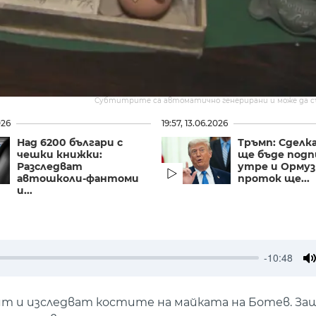
Субтитрите са автоматично генерирани и може да 
026
19:57, 13.06.2026
Над 6200 българи с
Тръмп: Сделка
чешки книжки:
ще бъде подп
Разследват
утре и Орму
автошколи-фантоми
проток ще...
и...
-10:48
M
дят и изследват костите на майката на Ботев. За