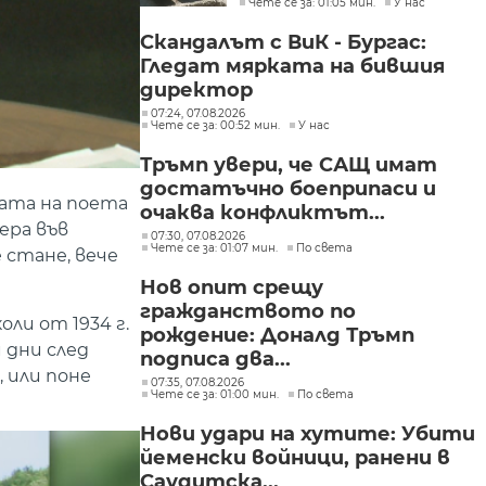
Чете се за: 01:05 мин.
У нас
под стража“
Скандалът с ВиК - Бургас:
Гледат мярката на бившия
директор
07:24, 07.08.2026
Чете се за: 00:52 мин.
У нас
Тръмп увери, че САЩ имат
достатъчно боеприпаси и
ката на поета
очаква конфликтът...
ера във
07:30, 07.08.2026
Чете се за: 01:07 мин.
По света
 стане, вече
Нов опит срещу
гражданството по
ли от 1934 г.
рождение: Доналд Тръмп
 дни след
подписа два...
 или поне
07:35, 07.08.2026
Чете се за: 01:00 мин.
По света
Нови удари на хутите: Убити
йеменски войници, ранени в
Саудитска...