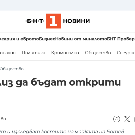
лгария и еврото
Бизнес
Новини от миналото
БНТ Провер
онални
Политика
Криминално
Общество
Сигурн
Общество
лиз да бъдат открити
во
адят и изследват костите на майката на Ботев