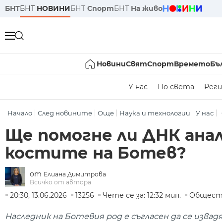
БНТ
БНТ
НОВИНИ
БНТ
Спорт
БНТ
На живо
Новини
Свят
Спорт
Времето
Бъ
У нас
По света
Реги
Начало
След новините
Още
Наука и технологии
У нас
Ще помогне ли ДНК ана
костите на Ботев?
от
Елиана Димитрова
Всичко от автора
20:30, 13.06.2026
13256
Чете се за: 12:32 мин.
Общест
Наследник на Ботевия род е съгласен да се изв