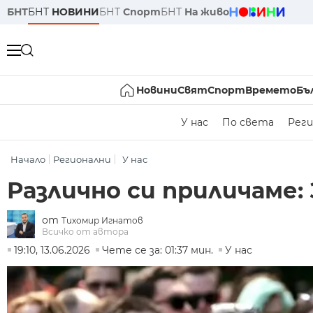
БНТ
БНТ
НОВИНИ
БНТ
Спорт
БНТ
На живо
Новини
Свят
Спорт
Времето
Бъ
У нас
По света
Реги
Начало
Регионални
У нас
Различно си приличаме:
от
Тихомир Игнатов
Всичко от автора
19:10, 13.06.2026
Чете се за: 01:37 мин.
У нас