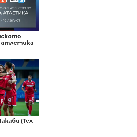
йското
 атлетика -
акаби (Тел