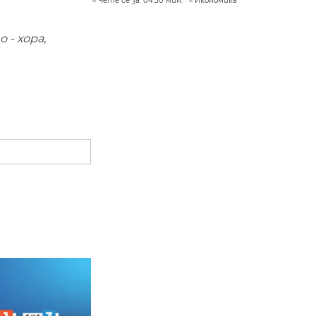
Чете се за: 04:50 мин.
Икономика
 - хора,