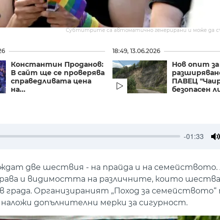
Субтитрите са автоматично генерирани и може да 
26
18:49, 13.06.2026
Константин Проданов:
Нов опит за
В сайт ще се проверява
разширяван
справедливата цена
ПАВЕЦ "Чаир
на...
безопасен ли 
-01:33
M
еждат две шествия - на прайда и на семейството.
ава и видимостта на различните, които шества
в града. Организираният „Поход за семейството“
и наложи допълнителни мерки за сигурност.