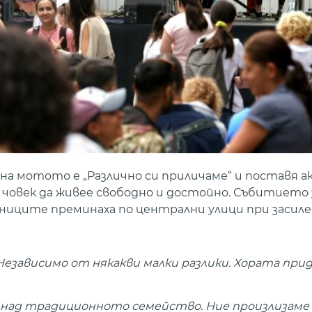
ина мотото е „Различно си приличаме“ и поставя а
човек да живее свободно и достойно. Събитието 
ниците преминаха по централни улици при засиле
. Независимо от някакви малки разлики. Хората пр
ява над традиционното семейство. Ние произлизаме