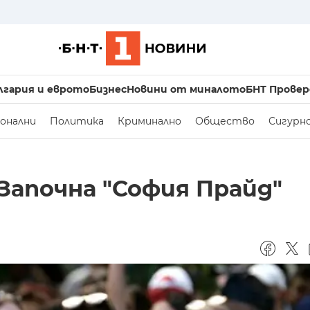
лгария и еврото
Бизнес
Новини от миналото
БНТ Провер
онални
Политика
Криминално
Общество
Сигурн
 Започна "София Прайд"