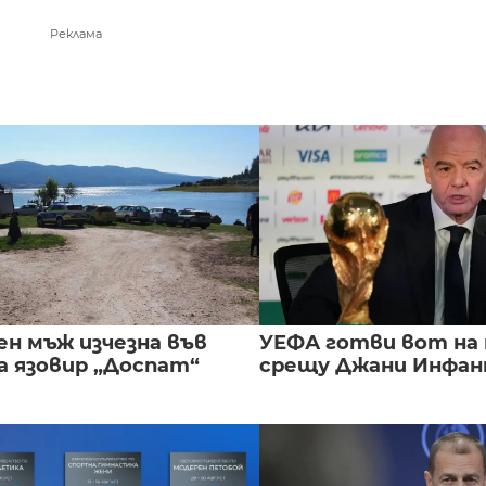
Реклама
ен мъж изчезна във
УЕФА готви вот на
а язовир „Доспат“
срещу Джани Инфа