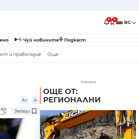
5
0
BG
ено
Чуй новините
Подкаст
ост и правосъдие
Още
Реклама
ОЩЕ ОТ:
РЕГИОНАЛНИ
A+
A-
Запази