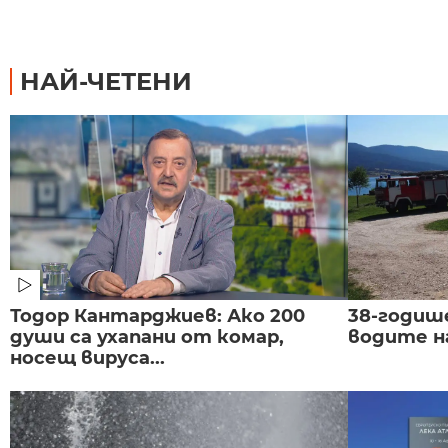
НАЙ-ЧЕТЕНИ
Тодор Кантарджиев: Ако 200
38-годиш
души са ухапани от комар,
водите н
носещ вируса...