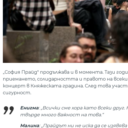
„София Прайд" продължава и в момента. Тази год
приемането, солидарността и правото на всеки 
концерт в Княжеската градина. След това участ
сигурност.
Енигма
: „Всички сме хора като всеки друг
твърде много важност на това.“
Малина
: „Прайдът ни не иска да се изяв