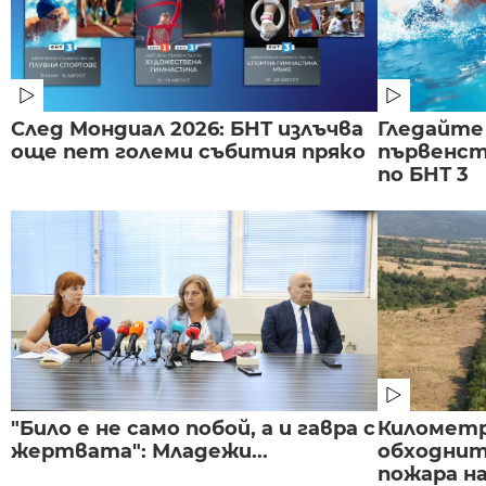
След Мондиал 2026: БНТ излъчва
Гледайте
още пет големи събития пряко
първенст
по БНТ 3
"Било е не само побой, а и гавра с
Километр
жертвата": Младежи...
обходнит
пожара на