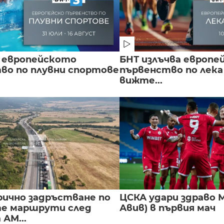
 европейското
БНТ излъчва европе
во по плувни спортове
първенство по лека
вижте...
ично задръстване по
ЦСКА удари здраво М
е маршрути след
Авив) в първия мач
 АМ...