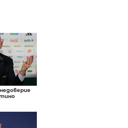
 недоверие
нтино