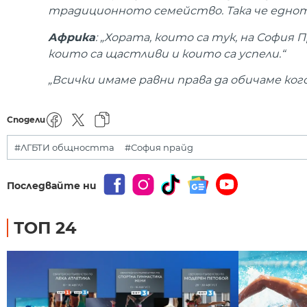
традиционното семейство. Така че еднот
Африка
: „Хората, които са тук, на София
които са щастливи и които са успели.“
„Всички имаме равни права да обичаме ког
Сподели
#ЛГБТИ общността
#София прайд
Последвайте ни
ТОП 24