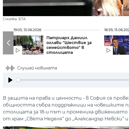
Снимка: БТА
19:05, 13.06.2026
18:59, 13.06.20
Патриарх Даниил
оглави "Шествие за
семейството" в
столицата
Слушай новината
Play
В защита на права и ценности - в София се пров
общността събра поддръжници на човешките пр
столицата за 18-и път и промениха движението 
от храм „Света Неделя“ до „Александър Невски“ 