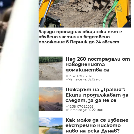
Заради пропаднал общински път е
обявено частично бедствено
положение в Перник до 24 август
Над 260 пострадали от
наводненията
домакинства са
получили финансова
13:32, 07.08.2026
Чете се за: 02:15 мин.
помощ от социалното
министерство
Пожарът на „Тракия“:
Екипи продължават да
следят, за да не се
разпространява
12:38, 07.08.2026
Чете се за: 02:22 мин.
огънят
Как може да се избегне
екстремно ниското
ниво на река Дунав?