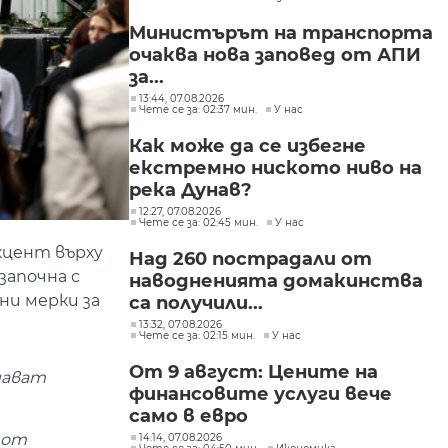
огънят
Министърът на транспорта
очаква нова заповед от АПИ
за...
13:44, 07.08.2026
Чете се за: 02:37 мин.
У нас
Как може да се избегне
екстремно ниското ниво на
река Дунав?
12:27, 07.08.2026
Чете се за: 02:45 мин.
У нас
кцент върху
Над 260 пострадали от
започна с
наводненията домакинства
ни мерки за
са получили...
13:32, 07.08.2026
Чете се за: 02:15 мин.
У нас
От 9 август: Цените на
идават
финансовите услуги вече
само в евро
 от
14:14, 07.08.2026