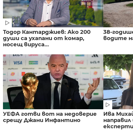
Тодор Кантарджиев: Ако 200
38-годиш
души са ухапани от комар,
водите н
носещ вируса...
УЕФА готви вот на недоверие
Ива Миха
срещу Джани Инфантино
направил
експертиз