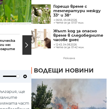
Горещо време с
температури между
33° и 38°
06:55, 05.08.2026
Чете се за: 01:57 мин.
съдържат неточности.
Жълт код за опасно
12:25, 04.06.2025
12:15,
време в следобедните
часове днес
тическа
Спортни новини
ги не:
04.06.2025 г., 12:25 ч.
12:43, 04.08.2026
Чете се за: 01:42 мин.
лоарите
Реклама
ВОДЕЩИ НОВИНИ
ute
Settings
ългария, ще
ималните
голямата част