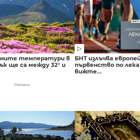
лните температури в
БНТ излъчва европе
к ще са между 32° и
първенство по лека
вижте...
Реклама