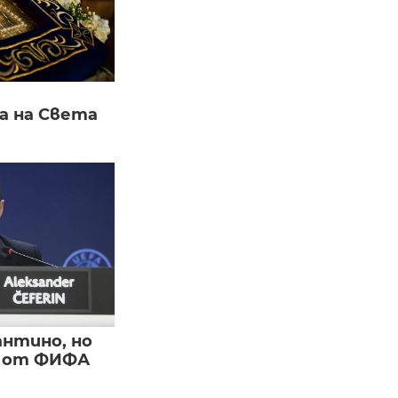
а на Света
нтино, но
и от ФИФА