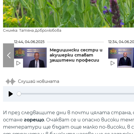
Снимка: Татяна Добролюбова
12:44, 04.06.2025
12:34, 04.06.2
Медицински сестри и
акушерки стават
защитени професии
Слушай новината
Play
И през следващите дни в почти цялата страна, 
остане
горещо
. Очакват се и опасно високи те
температури ще бъдат още малко по-високи, в сра