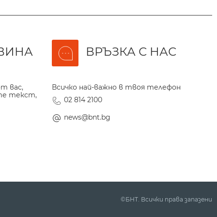
ВИНА
ВРЪЗКА С НАС
т вас,
Всичко най-важно в твоя телефон
те текст,
02 814 2100
news@bnt.bg
©БНТ. Всички права запазени