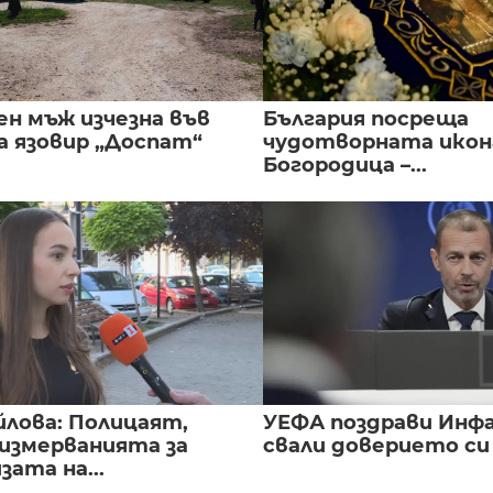
ен мъж изчезна във
България посреща
а язовир „Доспат“
чудотворната икон
Богородица –...
йлова: Полицаят,
УЕФА поздрави Инфа
 измерванията за
свали доверието с
ата на...