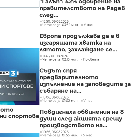
"Галъп": 42% одобрение на
правителството на Радев
след...
12:50, 06.08.2026
Чете се за: 03:52 мин.
У нас
Европа продължава да е в
изгарящата хватка на
лятото, захлаждане се...
11:46, 06.08.2026
Чете се за: 02:15 мин.
По света
Съдът спря
предварителното
изпълнение на заповедите за
събаряне на...
15:06, 06.08.2026
Чете се за: 01:02 мин.
У нас
кото
Повдигнаха обвинения на 8
вни спортове
души след акцията срещу
производството на...
10:56, 06.08.2026
Чете се за: 01:55 мин.
У нас