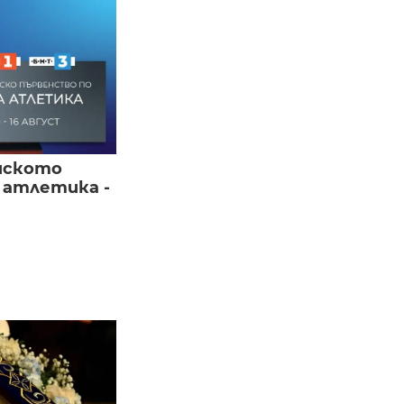
йското
 атлетика -