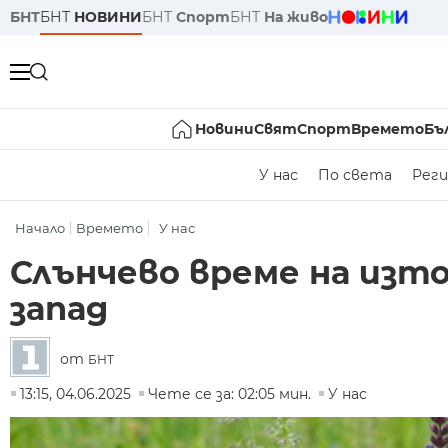
БНТ
БНТ
НОВИНИ
БНТ
Спорт
БНТ
На живо
Новини
Свят
Спорт
Времето
Бъ
У нас
По света
Реги
Начало
Времето
У нас
Слънчево време на изто
запад
от
БНТ
13:15, 04.06.2025
Чете се за: 02:05 мин.
У нас