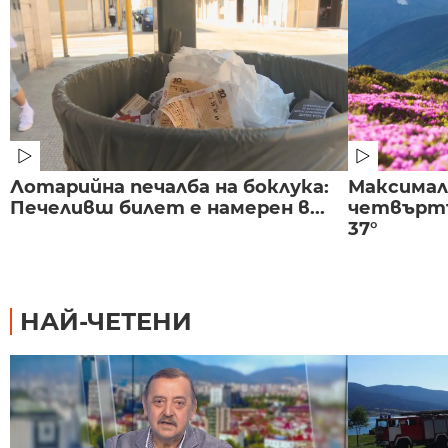
Лотарийна печалба на боклука:
Максима
Печеливш билет е намерен в...
четвъртъ
37°
НАЙ-ЧЕТЕНИ