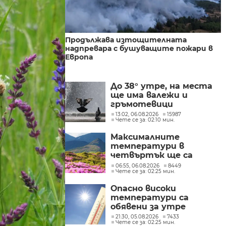
Продължава изтощителната
надпревара с бушуващите пожари в
Европа
До 38° утре, на места
ще има валежи и
гръмотевици
13:02, 06.08.2026
15987
Чете се за: 02:10 мин.
Максималните
температури в
четвъртък ще са
между 32° и 37°
06:55, 06.08.2026
8449
Чете се за: 02:25 мин.
Опасно високи
температури са
обявени за утре
21:30, 05.08.2026
7433
Чете се за: 02:25 мин.