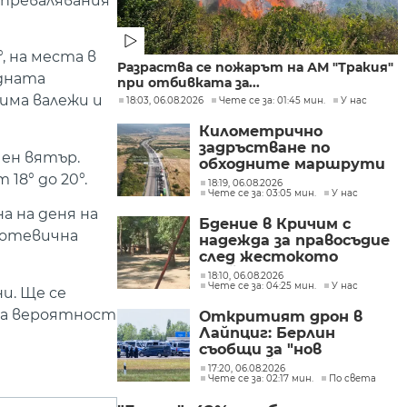
 превалявания
, на места в
Разраства се пожарът на АМ "Тракия"
адната
при отбивката за...
има валежи и
18:03, 06.08.2026
Чете се за: 01:45 мин.
У нас
Километрично
задръстване по
чен вятър.
обходните маршрути
18° до 20°.
след пожара на АМ
18:19, 06.08.2026
Чете се за: 03:05 мин.
У нас
"Тракия"
а на деня на
Бдение в Кричим с
мотевична
надежда за правосъдие
след жестокото
убийство на млад мъж
18:10, 06.08.2026
Чете се за: 04:25 мин.
У нас
в Пловдив от
и. Ще се
тийнейджъри
яма вероятност
Откритият дрон в
Лайпциг: Берлин
съобщи за "нов
сценарий на заплаха"
17:20, 06.08.2026
Чете се за: 02:17 мин.
По света