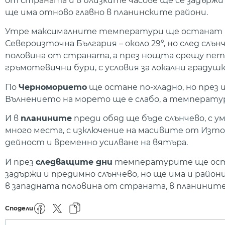
от страната и в близките часове ще се задърж
ще има отново главно в планинските райони.
Утре максималните температури ще останат почти
Североизточна България – около 29°, но след слън
половина от страната, а през нощта срещу петък
гръмотевични бури, с условия за локални градушк
По
Черноморието
ще остане по-хладно, но през 
Вълнението на морето ще е слабо, а температур
И в
планините
преди обяд ще бъде слънчево, с у
много места, с изключение на масивите от Изто
дейност и временно усилване на вятъра.
И през
следващите дни
температурите ще остан
задържи и предимно слънчево, но ще има и район
в западната половина от страната, в планините
Сподели