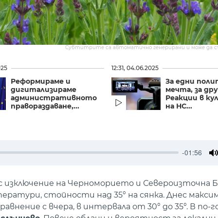
Субтитрите са автоматично генерирани и може да 
025
12:31, 04.06.2025
Реформираме и
За едни поли
дигитализираме
мечта, за дру
административното
Реакции в ку
правораздаване,...
на НС...
-01:56
M
с изключение на Черноморието и Североизточна Б
мператури, стойности над 35° на сянка. Днес макс
внение с вчера, в интервала от 30° до 35°. В по-