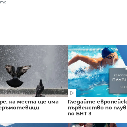
ето
ре, на места ще има
Гледайте европейс
 гръмотевици
първенство по плу
по БНТ 3