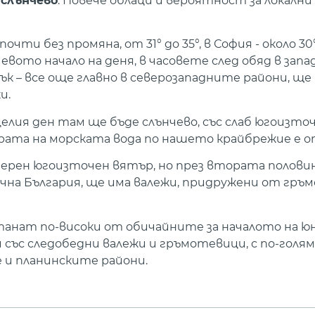
и
слънчево
. Повече облаци и вероятност за локални
 без промяна, от 31° до 35°, в София - около 30°
чевото начало на деня, в часовете след обяд в зап
 – все още главно в северозападните райони, ще 
и.
целия ден там ще бъде слънчево, със слаб югоизто
ата на морската вода по нашето крайбрежие е от 
мерен югоизточен вятър, но през втората половин
чна България, ще има валежи, придружени от гръ
ат по-високи от обичайните за началото на юн
и със следобедни валежи и гръмотевици, с по-гол
 и планинските райони.