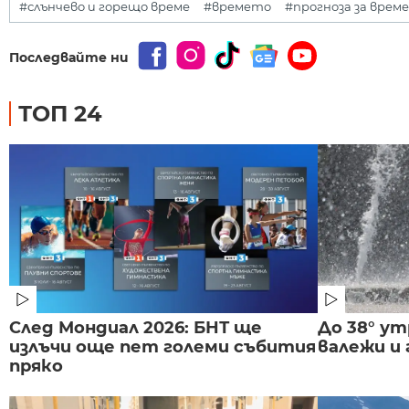
#слънчево и горещо време
#времето
#прогноза за врем
Последвайте ни
ТОП 24
След Мондиал 2026: БНТ ще
До 38° ут
излъчи още пет големи събития
валежи и
пряко