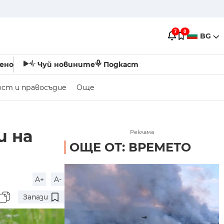
7
0
BG
ено
Чуй новините
Подкаст
ост и правосъдие
Още
и на
Реклама
ОЩЕ ОТ: ВРЕМЕТО
A+
A-
Запази