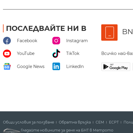
ПОСЛЕДВАЙТЕ НИ В
BN
Facebook
Instagram
Всичко най-в
YouTube
TikTok
Google News
LinkedIn
Общи условия за ползване
Обратна връзка
СЕМ
ECPT
Поли
Гледайте новините за деня на БНТ в Метрото