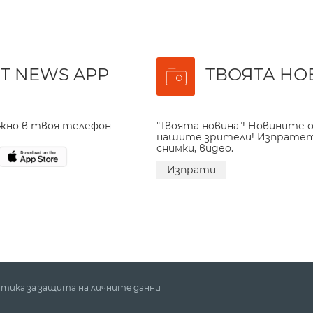
T NEWS APP
ТВОЯТА НО
ажно в твоя телефон
"Твоята новина"! Новините о
нашите зрители! Изпрате
снимки, видео.
Изпрати
тика за защита на личните данни