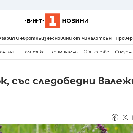
лгария и еврото
Бизнес
Новини от миналото
БНТ Провер
онални
Политика
Криминално
Общество
Сигурн
к, със следобедни валеж