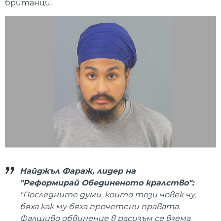
британци.
Найджъл Фараж, лидер на
"Реформирай Обединеното кралство":
"Последните думи, които този човек чу,
бяха как му бяха прочетени правата.
Фалшиво обвинение в расизъм се взема