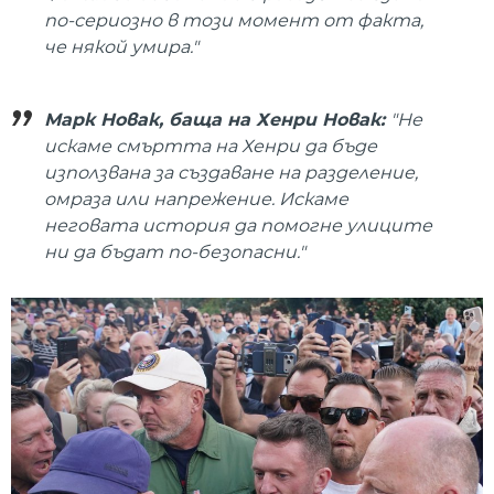
по-сериозно в този момент от факта,
че някой умира."
Марк Новак, баща на Хенри Новак:
"Не
искаме смъртта на Хенри да бъде
използвана за създаване на разделение,
омраза или напрежение. Искаме
неговата история да помогне улиците
ни да бъдат по-безопасни."