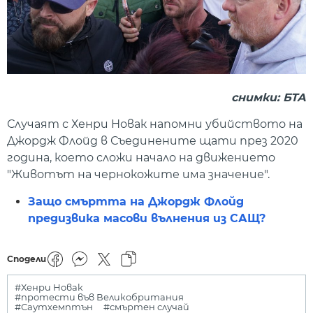
снимки: БТА
Случаят с Хенри Новак напомни убийството на
Джордж Флойд в Съединените щати през 2020
година, което сложи начало на движението
"Животът на чернокожите има значение".
Защо смъртта на Джордж Флойд
предизвика масови вълнения из САЩ?
Сподели
#Хенри Новак
#протести във Великобритания
#Саутхемптън
#смъртен случай