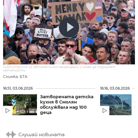
Субтитрите са автоматично генерирани и може да съдържат
неточности.
Снимка: БТА
16:51, 03.06.2026
16:16, 03.06.2026
Затворената детска
У
кухня в Смолян
С
обслужвала над 100
ч
деца
н
Слушай новината