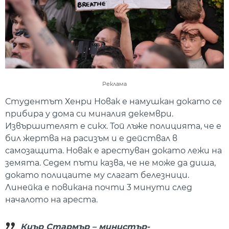
Реклама
Студентът Хенри Новак е намушкан докато се
прибира у дома си миналия декември.
Извършителят е сикх. Той лъже полицията, че е
бил жертва на расизъм и е действал в
самозащита. Новак е арестуван докато лежи на
земята. Седем пъти казва, че не може да диша,
докато полицаите му слагат белезници.
Линейка е повикана почти 3 минути след
началото на ареста.
Киър Стармър – министър-