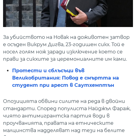
За убийството на Новак на доживотен затвор
е осъден Викрум Дигва, 23-годишен сикх. Той е
носел голям нож заради изключение което се
прави за сикхите за церемониалните им ками.
Протести и сблъсъци във
Великобритания: Повод е смъртта на
студент при арест в Саутхемптън
Опозицията обвини силите на реда в двойни
стандарти. Според популиста Найджъл Фараж,
чиято антимигрантска партия води в
проучванията, правата на етническите
малцинства надделяват над тези на белите