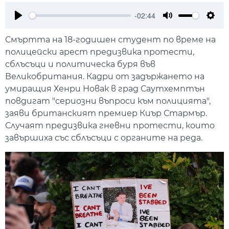
-02:44
Play
Mute
Setti
Смъртта на 18-годишен студент по време на
полицейски арест предизвика протести,
сблъсъци и политическа буря във
Великобритания. Кадри от задържането на
умиращия Хенри Новак в град Саутхемптън
повдигат "сериозни въпроси към полицията",
заяви британският премиер Киър Стармър.
Случаят предизвика гневни протести, които
завършиха със сблъсъци с органите на реда.