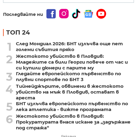
Последвайте ни
ТОП 24
1
След Мондиал 2026: БНТ излъчва още пет
големи събития пряко
2
Жестокото убийство в Пловдив:
Младежите са били Георги повече от час и
си купили дюнери с парите му
3
Гледайте европейското първенство по
плувни спортове по БНТ 3
4
Тийнейджърите, обвинени в жестокото
убийство на мъж в Пловдив, остават в
ареста
5
БНТ излъчва европейското първенство по
лека атлетика - вижте програмата
6
Жестокото убийство в Пловдив:
Прокуратурата внася искане за „задържане
под стража“
Реклама