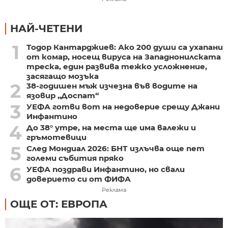
НАЙ-ЧЕТЕНИ
1
Тодор Кантарджиев: Ако 200 души са ухапани
от комар, носещ вируса на Западнонилската
треска, един развива тежко усложнение,
засягащо мозъка
2
38-годишен мъж изчезна във водите на
язовир „Доспат“
3
УЕФА готви вот на недоверие срещу Джани
Инфантино
4
До 38° утре, на места ще има валежи и
гръмотевици
5
След Мондиал 2026: БНТ излъчва още пет
големи събития пряко
6
УЕФА поздрави Инфантино, но свали
доверието си от ФИФА
Реклама
ОЩЕ ОТ: ЕВРОПА