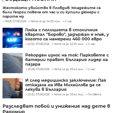
Жестокото убийство в Пловдив: Младежите са
били Георги повече от час и си купили дюнери с
парите му
18:08, 07.08.2026
Чете се за: 04:55 мин.
У нас
Гонка с полицията в столичния
квартал "Борово", задържан е мъж, у
когото са намерени 460 000 евро
22:50, 07.08.2026
Чете се за: 02:05 мин.
У нас
Рекорден износ на ток: Парковете с
батерии правят България лидер на
пазара
20:28, 07.08.2026
Чете се за: 05:42 мин.
У нас
И след медицинско заключение: Пак
отказаха на Ива Михайлова да се
лекува в България
20:22, 07.08.2026
Чете се за: 03:42 мин.
По света
Разследват побой и унижение над дете в
Радомир