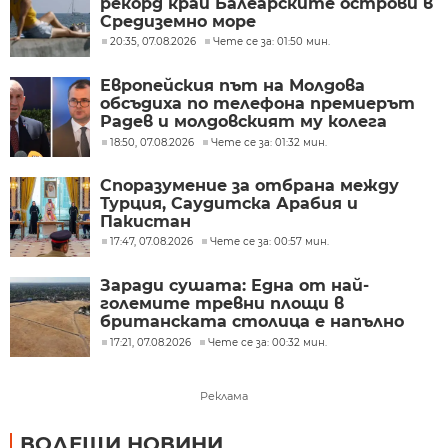
рекорд край Балеарските острови в
Средиземно море
20:35, 07.08.2026
Чете се за: 01:50 мин.
Европейския път на Молдова
обсъдиха по телефона премиерът
Радев и молдовският му колега
Тофан
18:50, 07.08.2026
Чете се за: 01:32 мин.
Споразумение за отбрана между
Турция, Саудитска Арабия и
Пакистан
17:47, 07.08.2026
Чете се за: 00:57 мин.
Заради сушата: Една от най-
големите тревни площи в
британската столица е напълно
изгоряла
17:21, 07.08.2026
Чете се за: 00:32 мин.
Реклама
ВОДЕЩИ НОВИНИ