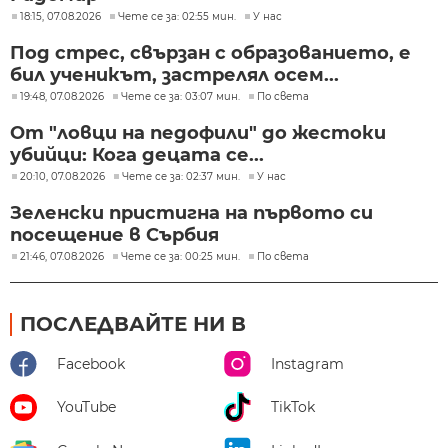
18:15, 07.08.2026
Чете се за: 02:55 мин.
У нас
Под стрес, свързан с образованието, е
бил ученикът, застрелял осем...
19:48, 07.08.2026
Чете се за: 03:07 мин.
По света
От "ловци на педофили" до жестоки
убийци: Кога децата се...
20:10, 07.08.2026
Чете се за: 02:37 мин.
У нас
Зеленски пристигна на първото си
посещение в Сърбия
21:46, 07.08.2026
Чете се за: 00:25 мин.
По света
ПОСЛЕДВАЙТЕ НИ В
Facebook
Instagram
YouTube
TikTok