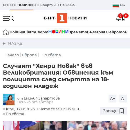
БНТ
БНТ
НОВИНИ
БНТ
Спорт
БНТ
На живо
BG
0
0
Новини
Свят
Спорт
Времето
България и еврото
Би
НАЗАД
Начало
Европа
По света
Случаят "Хенри Новак" във
Великобритания: Обвинения към
полицията след смъртта на 18-
годишен младеж
Емилия Запартова
A+
A-
от
Всичко от автора
16:56, 03.06.2026
Чете се за: 03:05 мин.
Запази
По света