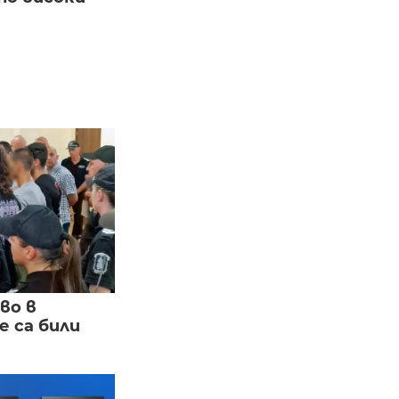
во в
 са били