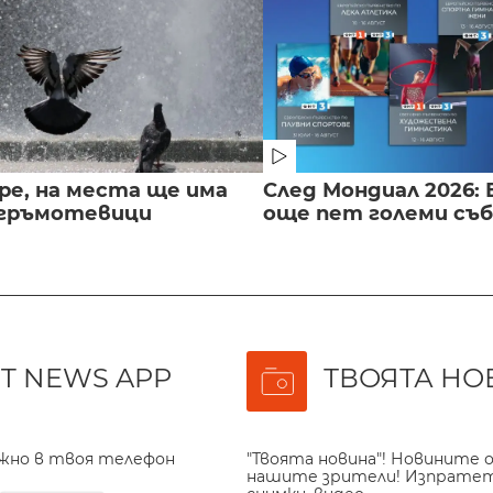
ре, на места ще има
След Мондиал 2026: 
 гръмотевици
още пет големи съ
T NEWS APP
ТВОЯТА НО
ажно в твоя телефон
"Твоята новина"! Новините о
нашите зрители! Изпрате