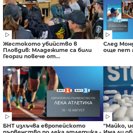
Жестокото убийство в
След Монд
Пловдив: Младежите са били
още пет 
Георги повече от...
БНТ излъчва европейското
"Майко, и
първенство по лека атлетика -
Има ли об