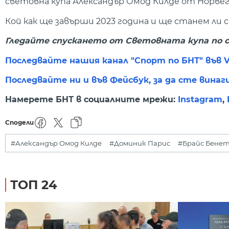
световна купа Александър Омод Килде от Норвеги
Кой как ще завърши 2023 година и ще станем ли
Гледайте спускането от Световната купа по ски 
Последвайте нашия канал "Спорт по БНТ" във V
Последвайте ни и във Фейсбук, за да сте винаг
Намерете БНТ в социалните мрежи:
Instagram
,
Сподели
#Александър Омод Килде
#Доминик Парис
#Брайс Бене
ТОП 24