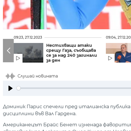
09:23, 27.12.2023
09:04, 27.12.2
Нестихващи атаки
срещу Газа, съобщава
се за над 240 загинали
за ден
Слушай новината
Play
Доминик Парис спечели пред италианска публика
дисциплини във Вал Гардена.
Американецът Брайс Бенет изненада фаворитит