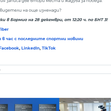
я записа две втори места и жадува за победа.
 свидетели на още изненади?
в Бормио на 28 декември, от 12:20 ч. по БНТ 3!
iber
и в час с последните спортни новини
Facebook
,
LinkedIn
,
TikTok
т