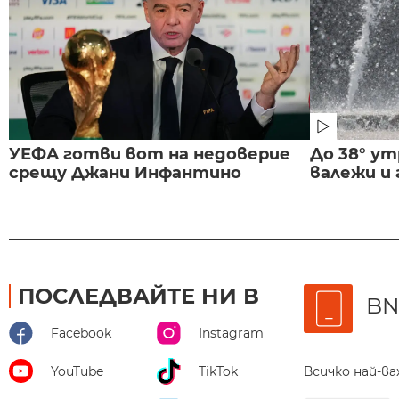
УЕФА готви вот на недоверие
До 38° ут
срещу Джани Инфантино
валежи и
ПОСЛЕДВАЙТЕ НИ В
BN
Facebook
Instagram
Всичко най-в
YouTube
TikTok