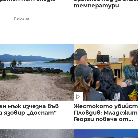
температури
Реклама
ен мъж изчезна във
Жестокото убийст
а язовир „Доспат“
Пловдив: Младежите
Георги повече от...