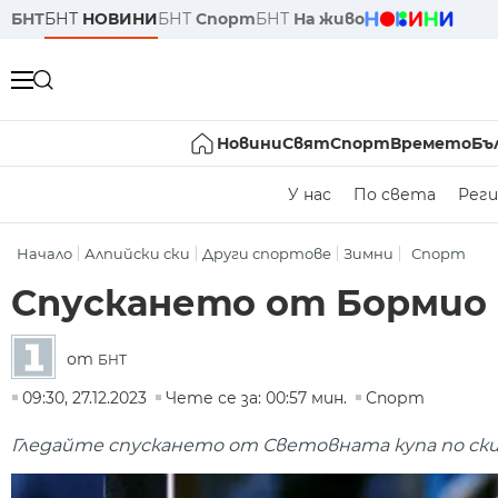
БНТ
БНТ
НОВИНИ
БНТ
Спорт
БНТ
На живо
Новини
Свят
Спорт
Времето
Бъ
У нас
По света
Реги
Начало
Алпийски ски
Други спортове
Зимни
Спорт
Спускането от Бормио 
от
БНТ
09:30, 27.12.2023
Чете се за: 00:57 мин.
Спорт
Гледайте спускането от Световната купа по ски 