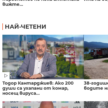
вижте...
НАЙ-ЧЕТЕНИ
Тодор Кантарджиев: Ако 200
38-годиш
души са ухапани от комар,
водите н
носещ вируса...