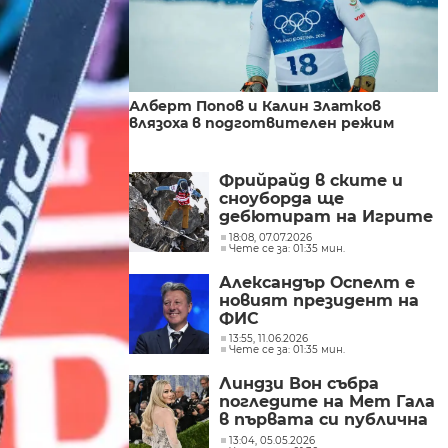
Алберт Попов и Калин Златков
влязоха в подготвителен режим
Фрийрайд в ските и
сноуборда ще
дебютират на Игрите
през 2030 г.
18:08, 07.07.2026
Чете се за: 01:35 мин.
Александър Оспелт е
новият президент на
ФИС
13:55, 11.06.2026
Чете се за: 01:35 мин.
Линдзи Вон събра
погледите на Мет Гала
в първата си публична
изява след контузията
13:04, 05.05.2026