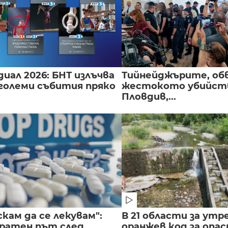
иал 2026: БНТ излъчва
Тийнейджърите, об
големи събития пряко
жестокото убийств
Пловдив,...
скам да се лекувам":
В 21 области за утр
ратен път след...
оранжев код за опас