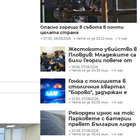
Опасно горещо в събота в почти
цялата страна
07:30, 08.08.2026
Чете се за: 02:22 мин.
У нас
Жестокото убийство в
Пловдив: Младежите са
били Георги повече от
час и си купили дюнери
18:08, 07.08.2026
Чете се за: 04:55 мин.
У нас
с парите му
Гонка с полицията в
столичния квартал
"Борово", задържан е
мъж, у когото са
22:50, 07.08.2026
Чете се за: 02:05 мин.
У нас
намерени 460 000 евро
Рекорден износ на ток:
Парковете с батерии
правят България лидер
на пазара
20:28, 07.08.2026
Чете се за: 05:42 мин.
У нас