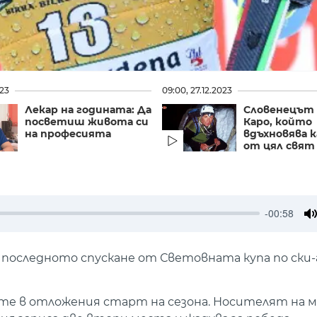
023
09:00, 27.12.2023
Лекар на годината: Да
Словенецът 
посветиш живота си
Каро, който
на професията
вдъхновява 
от цял свят
-00:58
M
 последното спускане от Световната купа по ски
е в отложения старт на сезона. Носителят на 