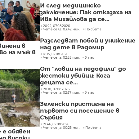
И след медицинско
заключение: Пак отказаха на
Ива Михайлова да се...
20:22, 07.08.2026
Чете се за: 03:42 мин.
По света
Разследват побой и унижение
винени в
над дете в Радомир
о на мъж в
18:15, 07.08.2026
Чете се за: 02:55 мин.
У нас
От "ловци на педофили" до
жестоки убийци: Кога
децата се...
20:10, 07.08.2026
Чете се за: 02:37 мин.
У нас
Зеленски пристигна на
първото си посещение в
Сърбия
21:46, 07.08.2026
Чете се за: 00:25 мин.
По света
е е обявен
но високи