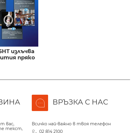
БНТ излъчва
бития пряко
ВИНА
ВРЪЗКА С НАС
т вас,
Всичко най-важно в твоя телефон
те текст,
02 814 2100