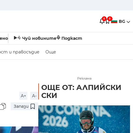
0
0
BG
ено
Чуй новините
Подкаст
ост и правосъдие
Още
Реклама
ОЩЕ ОТ: АЛПИЙСКИ
СКИ
A+
A-
Запази