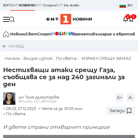
БНТ
БНТ
НОВИНИ
БНТ
Спорт
БНТ
На живо
BG
2
0
Новини
Свят
Спорт
Времето
България и еврото
Би
НАЗАД
Начало
Близък изток
По света
ИЗРАЕЛ СРЕЩУ ХАМАС
Нестихващи атаки срещу Газа,
съобщава се за над 240 загинали за
ден
Тоня Димитрова
A+
A-
от
Всичко от автора
09:23, 27.12.2023
Чете се за: 01:05 мин.
Запази
По света
И двете страни отхвърлят примирие