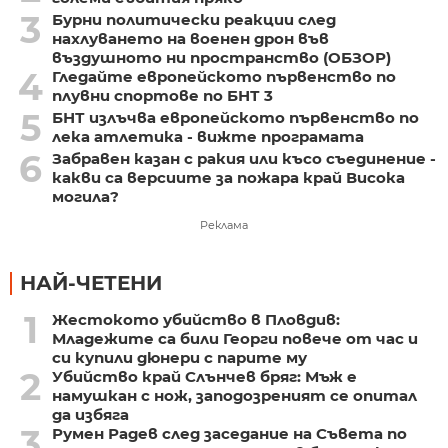
3
Бурни политически реакции след
нахлуването на военен дрон във
въздушното ни пространство (ОБЗОР)
4
Гледайте европейското първенство по
плувни спортове по БНТ 3
5
БНТ излъчва европейското първенство по
лека атлетика - вижте програмата
6
Забравен казан с ракия или късо съединение -
какви са версиите за пожара край Висока
могила?
Реклама
НАЙ-ЧЕТЕНИ
1
Жестокото убийство в Пловдив:
Младежите са били Георги повече от час и
си купили дюнери с парите му
2
Убийство край Слънчев бряг: Мъж е
намушкан с нож, заподозреният се опитал
да избяга
3
Румен Радев след заседание на Съвета по