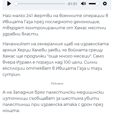
-01:01
Play
Mute
Setti
Най-малко 241 жертви на военните операции в
Ивицата Газа през последното денонощие,
твърдят контролираните от Хамас местни
здравни власти.
Началникът на генералния щаб на израелската
армия Херци Халеви заяви, че войната срещу
Хамас ще продължи "още много месеци". Само
вчера Израел е поразил над 100 цели. Силни
експлозии оттекват в Ивицата Газа и тази
сутрин.
Реклама
А на Западния бряг палестински медицински
източници съобщават за шестима убити
палестинци при израелска атака с дрон през
нощта.