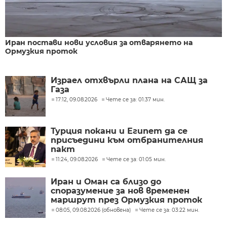
Иран постави нови условия за отварянето на
Ормузкия проток
Израел отхвърли плана на САЩ за
Газа
17:12, 09.08.2026
Чете се за: 01:37 мин.
Турция покани и Египет да се
присъедини към отбранителния
пакт
11:24, 09.08.2026
Чете се за: 01:05 мин.
Иран и Оман са близо до
споразумение за нов временен
маршрут през Ормузкия проток
08:05, 09.08.2026 (обновена)
Чете се за: 03:22 мин.