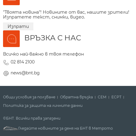
"Твоята новина"! Новините от вас, нашите зрители!
Изпратете текст, снимки, видео.
Изпрати
ВРЪЗКА С НАС
Всичко най-важно в твоя телефон
02 814 2100
news@bnt.bg
Общи условия за ползване
Обратна връзка
СЕМ
ECPT
Политика за защита на личните данни
©БНТ. Всички права запазени
Гледайте новините за деня на БНТ в Метрото