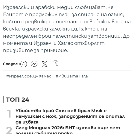
Израелски и арабски медии съобщават, че
Египет е предложил план за спиране на огъня,
който предвижда и поетапно освобождаване на
всички израелски заложници, както и на
неопределен брой палестински затворници. До
момента и Израел, и Хамас отхвърлят
призивите за примирие.
Сподели
#Израел срещу Хамас
#Ивицата Газа
ТОП 24
1
Убийство край Слънчев бряг: Мъж е
намушкан с нож, заподозреният се опитал
да избяга
2
След Мондиал 2026: БНТ излъчва още пет
големи събития пряко