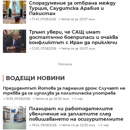
Споразумение за отбрана между
Турция, Саудитска Арабия и
Пакистан
17:47, 07.08.2026
Чете се за: 00:57 мин.
Тръмп увери, че САЩ имат
достатъчно боеприпаси и очаква
конфликтът с Иран да приключи
скоро
12:50, 07.08.2026
Чете се за: 00:57 мин.
Реклама
ВОДЕЩИ НОВИНИ
Президентът Йотова за падналия дрон: Случаят не
трябва да се използва за политическа употреба
19:39, 09.08.2026
Чете се за: 02:50 мин.
У нас
Планират ли работодателите
увеличение на заплатите след
повишаването на осигурителните
прагове?
19:24, 09.08.2026
Чете се за: 02:55 мин.
У нас