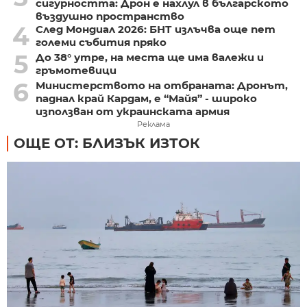
сигурността: Дрон е нахлул в българското
въздушно пространство
4
След Мондиал 2026: БНТ излъчва още пет
големи събития пряко
5
До 38° утре, на места ще има валежи и
гръмотевици
6
Министерството на отбраната: Дронът,
паднал край Кардам, е “Майя” - широко
използван от украинската армия
Реклама
ОЩЕ ОТ: БЛИЗЪК ИЗТОК