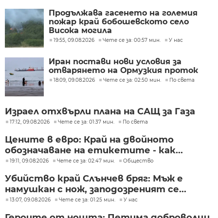
Продължава гасенето на големия
пожар край бобошевското село
Висока могила
19:55, 09.08.2026
Чете се за: 00:57 мин.
У нас
Иран постави нови условия за
отварянето на Ормузкия проток
18:09, 09.08.2026
Чете се за: 02:50 мин.
По света
Израел отхвърли плана на САЩ за Газа
17:12, 09.08.2026
Чете се за: 01:37 мин.
По света
Цените в евро: Край на двойното
обозначаване на етикетите - как...
19:11, 09.08.2026
Чете се за: 02:47 мин.
Общество
Убийство край Слънчев бряг: Мъж е
намушкан с нож, заподозреният се...
13:07, 09.08.2026
Чете се за: 01:25 мин.
У нас
Героите от нощта: Петима доброволци