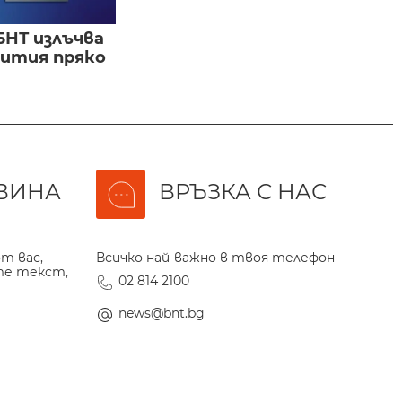
БНТ излъчва
бития пряко
ВИНА
ВРЪЗКА С НАС
т вас,
Всичко най-важно в твоя телефон
те текст,
02 814 2100
news@bnt.bg