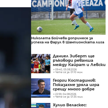
Николета Бойчева допринесе за
успеха на Фарул в Шампионската лига
Даниел Зиберт ще
ръководи реванша
между Кайрат и Левски
09:40, 05.08.2026
Чете се за: 01:10 мин.
Георги Костадинов:
Показахме зряла игра
срещу много добре
организиран съперник
22:59, 04.08.2026
Чете се за: 01:35 мин.
Хулио Веласкес: