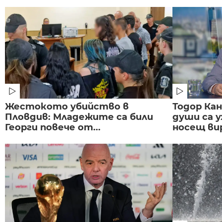
Жестокото убийство в
Тодор Ка
Пловдив: Младежите са били
души са у
Георги повече от...
носещ вир