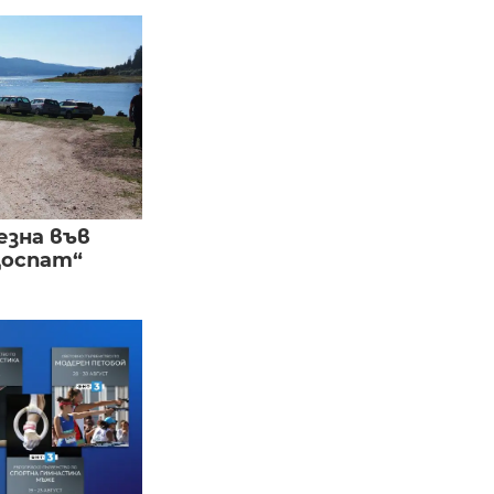
езна във
Доспат“