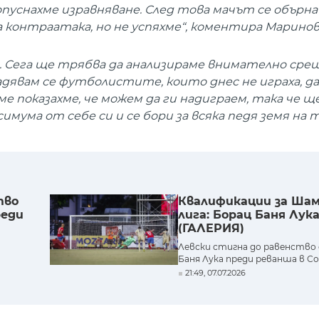
опуснахме изравняване. След това мачът се обърна
а контраатака, но не успяхме“, коментира Маринов
. Сега ще трябва да анализираме внимателно сре
адявам се футболистите, които днес не играха, д
е показахме, че можем да ги надиграем, така че щ
имума от себе си и се бори за всяка педя земя на т
тво
Квалификации за Ша
реди
лига: Борац Баня Лука
(ГАЛЕРИЯ)
Левски стигна до равенство
Баня Лука преди реванша в С
21:49, 07.07.2026