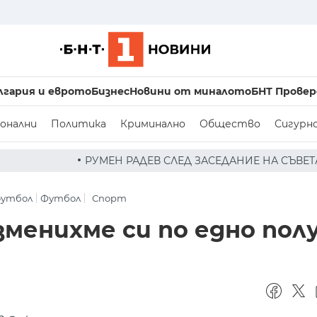
лгария и еврото
Бизнес
Новини от миналото
БНТ Провер
онални
Политика
Криминално
Общество
Сигурн
АДЕВ СЛЕД ЗАСЕДАНИЕ НА СЪВЕТА ПО СИГУРНОСТТА: ДРО
футбол
Футбол
Спорт
зменихме си по едно пол