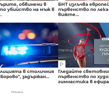
ърите, обвинени в
БНТ излъчва европе
о убийство на мъж в
първенство по лека
.
вижте...
полицията в столичния
Гледайте световн
Борово", задържан...
първенство по худ
гимнастика в ефира.
Реклама