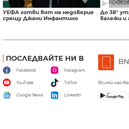
УЕФА готви вот на недоверие
До 38° ут
срещу Джани Инфантино
валежи и
ПОСЛЕДВАЙТЕ НИ В
BN
Facebook
Instagram
Всичко най-в
YouTube
TikTok
Google News
LinkedIn