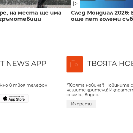
ре, на места ще има
След Мондиал 2026: 
 гръмотевици
още пет големи съ
T NEWS APP
ТВОЯТА НО
ажно в твоя телефон
"Твоята новина"! Новините о
нашите зрители! Изпрате
снимки, видео.
Изпрати