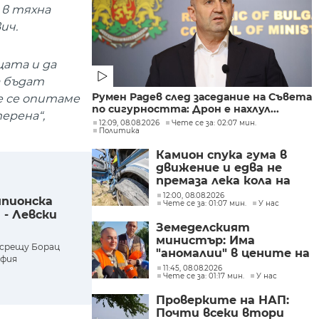
 в тяхна
ич.
щата и да
а бъдат
Румен Радев след заседание на Съвета
е се опитаме
по сигурността: Дрон е нахлул...
ерена“,
12:09, 08.08.2026
Чете се за: 02:07 мин.
Политика
Камион спука гума в
движение и едва не
премаза лека кола на
Подбалканския път
12:00, 08.08.2026
мпионска
Чете се за: 01:07 мин.
У нас
(СНИМКИ)
 - Левски
Земеделският
министър: Има
 срещу Борац
"аномалии" в цените на
офия
вносните плодове и
11:45, 08.08.2026
Чете се за: 01:17 мин.
У нас
зеленчуци
Проверките на НАП:
Почти всеки втори