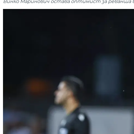
Винко Маринович остава оптимист за реванша в