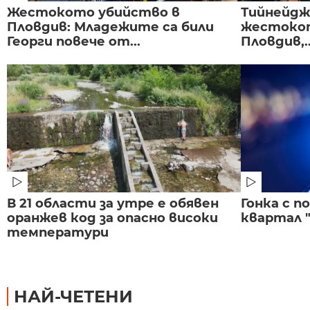
Жестокото убийство в
Тийнейдж
Пловдив: Младежите са били
жестокот
Георги повече от...
Пловдив,..
В 21 области за утре е обявен
Гонка с 
оранжев код за опасно високи
квартал "
температури
НАЙ-ЧЕТЕНИ