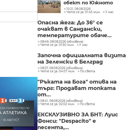
обект по Южното
Черноморие е с
10:21, 08.08.2026
Чете се за: 01:45 мин.
У нас
нарушение
Опасна жега: До 36° се
очакват в Сандански,
температурите обаче...
08:49, 08.08.2026 (обновена)
Чете се за: 01:50 мин.
У нас
Започна официалната визита
на Зеленски в Белград
08:27, 08.08.2026 (обновена)
Чете се за: 04:07 мин.
По света
"Ръката на Бога" отива на
търг: Продават топката
от...
08:41, 08.08.2026 (обновена)
Чете се за: 02:02 мин.
По света
ЕКСКЛУЗИВНО ЗА БНТ: Луис
Фонси: "Despacito" е
песента,...