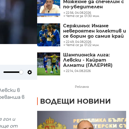
Можехме да спечелим с
по-убедителен
резултат
22:56, 04.08.2026
Чете се за: 01:30 мин.
Сержиньо: Имаме
невероятен колектив и
се борим до самия край
22:49, 04.08.2026
Чете се за: 01:22 мин.
Шампионска лига:
Левски - Кайрат
Алмати (ГАЛЕРИЯ)
22:14, 04.08.2026
ute
Settings
Реклама
Левски в
реванша в
ВОДЕЩИ НОВИНИ
 гол и
 още от