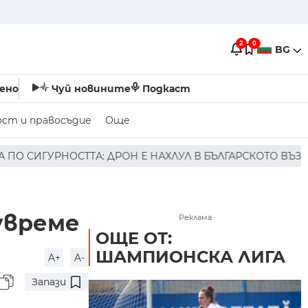
2
0
BG
ено
Чуй новините
Подкаст
ост и правосъдие
Още
Н Е НАХЛУЛ В БЪЛГАРСКОТО ВЪЗДУШНО ПРОСТРАНСТВО *
увреме
Реклама
ОЩЕ ОТ:
ШАМПИОНСКА ЛИГА
A+
A-
Запази