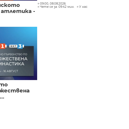
09:00, 08.08.2026
йското
Чете се за: 09:42 мин.
У нас
 атлетика -
ото
ожествена
..