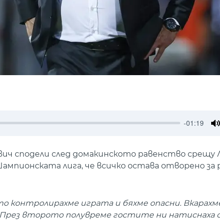
-01:19
M
вич сподели след домакинското равенство срещу 
ампионската лига, че всичко остава отворено за 
то контролирахме играта и бяхме опасни. Вкарахме
. През второто полувреме гостите ни натиснаха