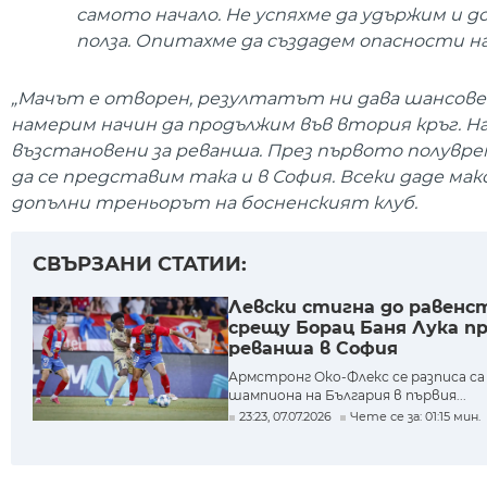
самото начало. Не успяхме да удържим и д
полза. Опитахме да създадем опасности н
„Мачът е отворен, резултатът ни дава шансове
намерим начин да продължим във втория кръг. Н
възстановени за реванша. През първото полуврем
да се представим така и в София. Всеки даде макс
допълни треньорът на босненският клуб.
СВЪРЗАНИ СТАТИИ:
Левски стигна до равенс
срещу Борац Баня Лука п
реванша в София
Армстронг Око-Флекс се разписа са
шампиона на България в първия...
23:23, 07.07.2026
Чете се за: 01:15 мин.