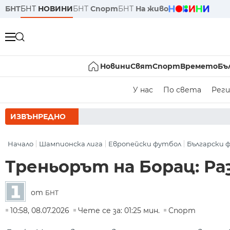
БНТ
БНТ
НОВИНИ
БНТ
Спорт
БНТ
На живо
Новини
Свят
Спорт
Времето
Бъ
У нас
По света
Реги
ИЗВЪНРЕДНО
РУМЕН Р
Начало
Шампионска лига
Европейски футбол
Български 
Треньорът на Борац: Ра
от
БНТ
10:58, 08.07.2026
Чете се за: 01:25 мин.
Спорт