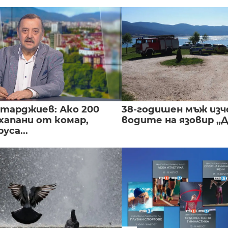
нтарджиев: Ако 200
38-годишен мъж изч
хапани от комар,
водите на язовир „
уса...