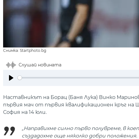
Снимка: Startphoto.bg
Слушай новината
Play
Наставникът на Борац (Баня Лука) Винко Марино
първия мач от първия квалификационен кръг на Ш
София на 14 юли.
„Направихме силно първо полувреме, в кое
създадохме още няколко добри положения