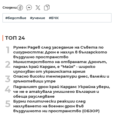
Сподели
#бедствие
#учение
#БЧК
ТОП 24
1
Румен Радев след заседание на Съвета по
сигурността: Дрон е нахлул в българското
въздушно пространство
2
Министерството на отбраната: Дронът,
паднал край Кардам, е “Майя” - широко
използван от украинската армия
3
Опасно високи температури днес, валежи и
гръмотевици утре
4
Падналият дрон край Кардам: Украйна увери,
че не е атакувала умишлено България и
обеща разследване
5
Бурни политически реакции след
нахлуването на военен дрон във
въздушното ни пространство (ОБЗОР)