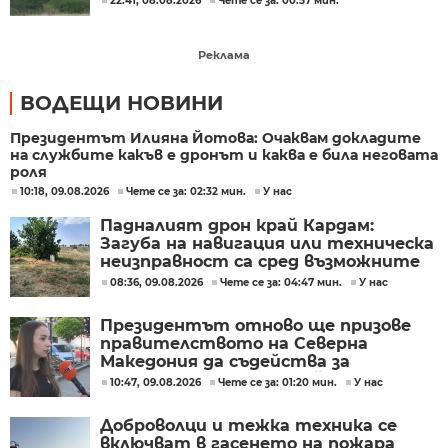
22:41, 08.08.2026
Чете се за: 00:57 мин.
Реклама
ВОДЕЩИ НОВИНИ
Президентът Илияна Йотова: Очаквам докладите
на службите какъв е дронът и каква е била неговата
роля
10:18, 09.08.2026
Чете се за: 02:32 мин.
У нас
Падналият дрон край Кардам:
Загуба на навигация или техническа
неизправност са сред възможните
причини
08:36, 09.08.2026
Чете се за: 04:47 мин.
У нас
Президентът отново ще призове
правителството на Северна
Македония да съдейства за
лечението на Ива Михайлова
10:47, 09.08.2026
Чете се за: 01:20 мин.
У нас
Доброволци и тежка техника се
включват в гасенето на пожара