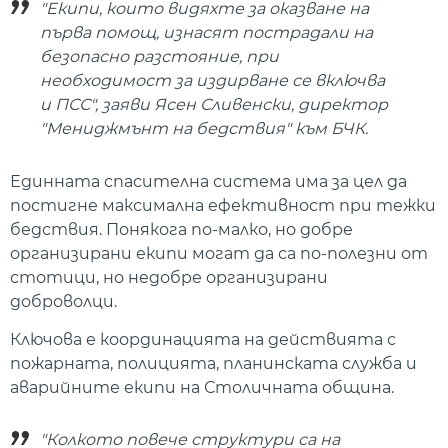
"Екипи, които видяхте за оказване на
първа помощ, изнасят пострадали на
безопасно разстояние, при
необходимост за издирване се включва
и ПСС", заяви Ясен Сливенски, директор
"Мениджмънт на бедствия" към БЧК.
Единната спасителна система има за цел да
постигне максимална ефективност при тежки
бедствия. Понякога по-малко, но добре
организирани екипи могат да са по-полезни от
стотици, но недобре организирани
доброволци.
Ключова е координацията на действията с
пожарната, полицията, планинската служба и
аварийните екипи на Столичната община.
"Колкото повече структури са на