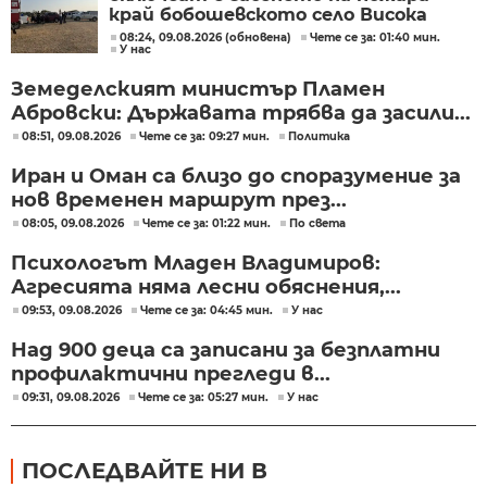
край бобошевското село Висока
могила
08:24, 09.08.2026 (обновена)
Чете се за: 01:40 мин.
У нас
Земеделският министър Пламен
Абровски: Държавата трябва да засили...
08:51, 09.08.2026
Чете се за: 09:27 мин.
Политика
Иран и Оман са близо до споразумение за
нов временен маршрут през...
08:05, 09.08.2026
Чете се за: 01:22 мин.
По света
Психологът Младен Владимиров:
Агресията няма лесни обяснения,...
09:53, 09.08.2026
Чете се за: 04:45 мин.
У нас
Над 900 деца са записани за безплатни
профилактични прегледи в...
09:31, 09.08.2026
Чете се за: 05:27 мин.
У нас
ПОСЛЕДВАЙТЕ НИ В