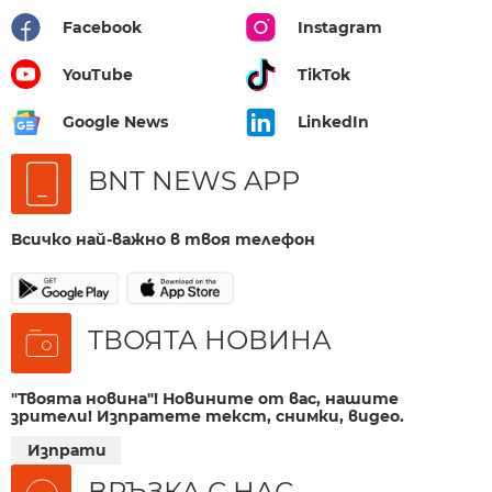
Facebook
Instagram
YouTube
TikTok
Google News
LinkedIn
BNT NEWS APP
Всичко най-важно в твоя телефон
ТВОЯТА НОВИНА
"Твоята новина"! Новините от вас, нашите
зрители! Изпратете текст, снимки, видео.
Изпрати
ВРЪЗКА С НАС