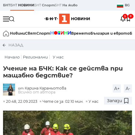
БНТ
БНТ
НОВИНИ
БНТ
Спорт
БНТ
На живо
BG
1
0
Новини
Свят
Спорт
Времето
България и еврото
Би
НАЗАД
Начало
Регионални
У нас
Учение на БЧК: Как се действа при
мащабно бедствие?
Карина Караньотова
A+
A-
от
Всичко от автора
Запази
20:48, 22.09.2023
Чете се за: 02:10 мин.
У нас