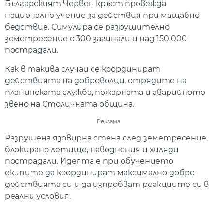
Българският Червен кръст провежда
национално учение за действия при мащабно
бедствие. Симулира се разрушително
земетресение с 300 загинали и над 150 000
пострадали.
Как в такива случаи се координират
действията на доброволци, отрядите на
планинската служба, пожарната и аварийното
звено на Столичната община.
Реклама
Разрушена язовирна стена след земетресение,
блокирано летище, наводнения и хиляди
пострадали. Идеята е при обучението
екипите да координират максимално добре
действията си и да изпробват реакциите си в
реални условия.