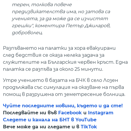
терен, толкова повече
предизвикателства има, но затова са
ученията, за да може да се изчистят
грешки", коментира Петър Джиларов,
доброволец.
Разпъването на палатки за хора евакуирани
след бедствия се оказа нелека задача за
служителите на Българския червен кръст. Една
палатка се разпъва за около 25 минути.
Утре учението в базата на БЧК в село Лозен
продължава със симулация на оказване на първа
помощ в разрушена от земетресение болница.
Чуйте последните новини, където и да сте!
Последвайте ни във
Facebook
и
Instagram
Следете и канала на БНТ в YouTube
Вече може да ни гледате и в
TikTok