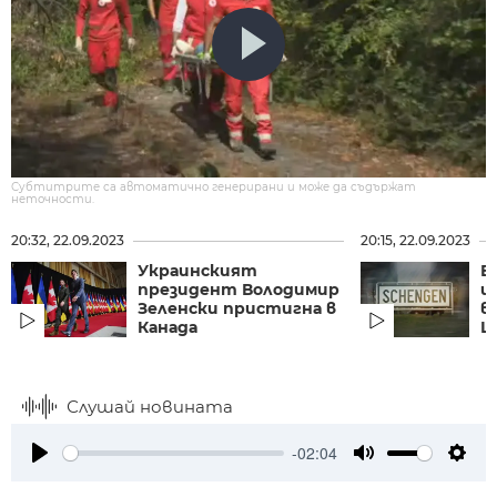
Субтитрите са автоматично генерирани и може да съдържат
неточности.
20:32, 22.09.2023
20:15, 22.09.2023
Украинският
Е
президент Володимир
и
Зеленски пристигна в
в
Канада
Ш
Слушай новината
-02:04
Play
Mute
Setti