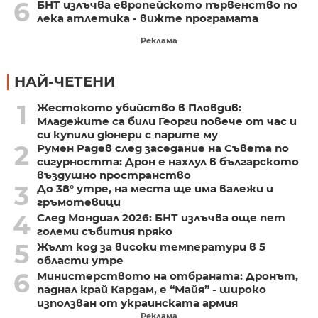
6
БНТ излъчва европейското първенство по
лека атлетика - вижте програмата
Реклама
НАЙ-ЧЕТЕНИ
1
Жестокото убийство в Пловдив:
Младежите са били Георги повече от час и
си купили дюнери с парите му
2
Румен Радев след заседание на Съвета по
сигурността: Дрон е нахлул в българското
въздушно пространство
3
До 38° утре, на места ще има валежи и
гръмотевици
4
След Мондиал 2026: БНТ излъчва още пет
големи събития пряко
5
Жълт код за високи температури в 5
области утре
6
Министерството на отбраната: Дронът,
паднал край Кардам, е “Майя” - широко
използван от украинската армия
Реклама