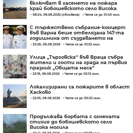
включват в гасенето на пожара
край бобошевското село Висока
могила
08:24, 09.08.2026 (обновена)
Чете се за: 01:40 мин.
С тържествено събрание-концерт
във Варна беше отбелязана 147-та
годишнина от създаването на
Военноморските сили
23:28, 08.08.2026
Чете се за: 01:52 мин.
Улица „Търговска“ във Враца събра
жители и гости на града на първия
празник „Общата маса“
23:19, 08.08.2026
Чете се за: 02:12 мин.
Локализирани са пожарите в област
Хасково
22:55, 08.08.2026
Чете се за: 00:32 мин.
Продължава борбата с огнената
стихия до бобошевското село
Висока могила