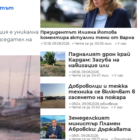
истът
ция е уникална
Президентът Илияна Йотова
коментира актуални теми от Варна
дседател на
10:18, 09.08.2026
Чете се за: 00:05 мин.
У нас
Падналият дрон край
Кардам: Загуба на
навигация или
техническа
08:36, 09.08.2026
Чете се за: 04:47 мин.
У нас
неизправност са сред
възможните причини
Доброволци и тежка
техника се включват в
гасенето на пожара
край бобошевското
08:24, 09.08.2026 (обновена)
Чете се за: 01:40 мин.
У нас
село Висока могила
Земеделският
министър Пламен
Абровски: Държавата
трябва да засили
08:51, 09.08.2026
Чете се за: 09:27 мин.
Политика