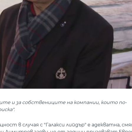
ците и за собствениците на компании, които по-
иска".
ост в случая с "Галакси лийдър" е адекватна, см
 Димитров заяви, че от години призовават Европ