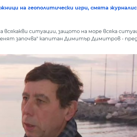
ложници на геополитически игри, смята журнал
а всякакви ситуации, защото на море всяка ситуа
 "Денят започва" капитан Димитър Димитров - пре