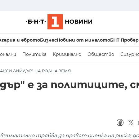
лгария и еврото
Бизнес
Новини от миналото
БНТ Провер
онални
Политика
Криминално
Общество
Сигурн
ЛАКСИ ЛИЙДЪР" НА РОДНА ЗЕМЯ
дър" е за политиците, 
-внимателно трябва да правят оценка на риска, д