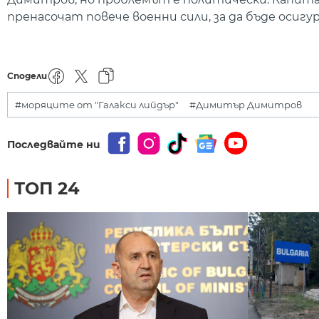
пренасочат повече военни сили, за да бъде осигу
Сподели
#моряците от "Галакси лийдър"
#Димитър Димитров
Последвайте ни
ТОП 24