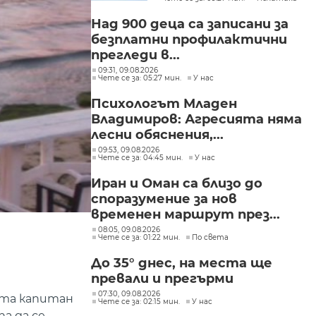
контрола върху вноса
от трети страни
Над 900 деца са записани за
безплатни профилактични
прегледи в...
09:31, 09.08.2026
Чете се за: 05:27 мин.
У нас
Психологът Младен
Владимиров: Агресията няма
лесни обяснения,...
09:53, 09.08.2026
Чете се за: 04:45 мин.
У нас
Иран и Оман са близо до
споразумение за нов
временен маршрут през...
08:05, 09.08.2026
Чете се за: 01:22 мин.
По света
До 35° днес, на места ще
превали и прегърми
07:30, 09.08.2026
ята капитан
Чете се за: 02:15 мин.
У нас
а да се