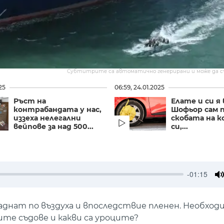
Субтитрите са автоматично генерирани и може да 
25
06:59, 24.01.2025
Ръст на
Елате и си я
контрабандата у нас,
Шофьор сам 
иззеха нелегални
скобата на 
вейпове за над 500...
си,...
-01:15
M
аднат по въздуха и впоследствие пленен. Необходи
ите съдове и какви са уроците?