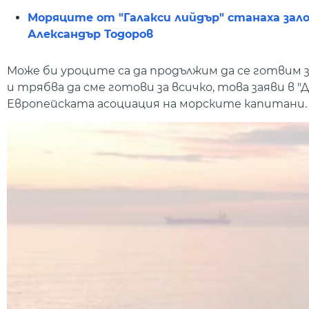
Моряците от "Галакси лийдър" станаха за
Александър Тодоров
Може би уроците са да продължим да се готвим з
и трябва да сме готови за всичко, това заяви в
Европейската асоциация на морските капитани.