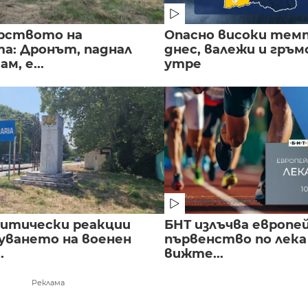
рството на
Опасно високи тем
а: Дронът, паднал
днес, валежи и гръ
м, е...
утре
литически реакции
БНТ излъчва европе
луването на военен
първенство по лека
.
вижте...
Реклама