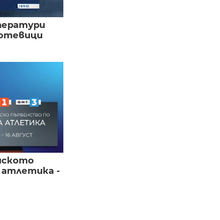
ператури
мотевици
йското
 атлетика -