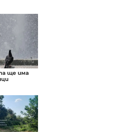
та ще има
ици