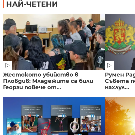
НАЙ-ЧЕТЕНИ
Жестокото убийство в
Румен Рад
Пловдив: Младежите са били
Съвета п
Георги повече от...
нахлул...