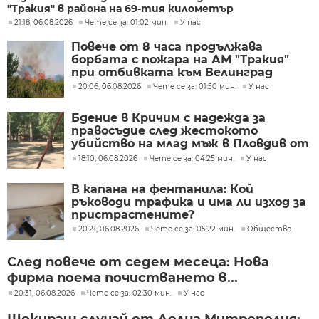
"Тракия" в района на 69-тия километър
21:18, 06.08.2026
Чете се за: 01:02 мин.
У нас
Повече от 8 часа продължава
борбата с пожара на АМ "Тракия"
при отбивката към Велинград
20:06, 06.08.2026
Чете се за: 01:50 мин.
У нас
Бдение в Кричим с надежда за
правосъдие след жестокото
убийство на млад мъж в Пловдив от
тийнейджъри
18:10, 06.08.2026
Чете се за: 04:25 мин.
У нас
В капана на фентанила: Кой
ръководи трафика и има ли изход за
пристрастените?
20:21, 06.08.2026
Чете се за: 05:22 мин.
Общество
След повече от седем месеца: Нова
фирма поема почистването в...
20:31, 06.08.2026
Чете се за: 02:30 мин.
У нас