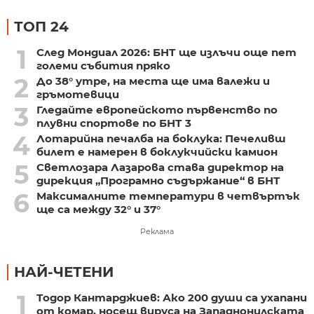
ТОП 24
1
След Мондиал 2026: БНТ ще излъчи още пет
големи събития пряко
2
До 38° утре, на места ще има валежи и
гръмотевици
3
Гледайте европейското първенство по
плувни спортове по БНТ 3
4
Лотарийна печалба на боклука: Печеливш
билет е намерен в боклукчийски камион
5
Светлозара Лазарова става директор на
дирекция „Програмно съдържание“ в БНТ
6
Максималните температури в четвъртък
ще са между 32° и 37°
Реклама
НАЙ-ЧЕТЕНИ
1
Тодор Кантарджиев: Ако 200 души са ухапани
от комар, носещ вируса на Западнонилската