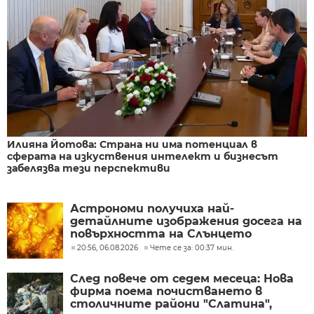
Илияна Йотова: Страна ни има потенциал в
сферата на изкуствения интелект и бизнесът
забелязва тези перспективи
Астрономи получиха най-
детайлните изображения досега на
повърхността на Слънцето
20:56, 06.08.2026
Чете се за: 00:37 мин.
След повече от седем месеца: Нова
фирма поема почистването в
столичните райони "Слатина",