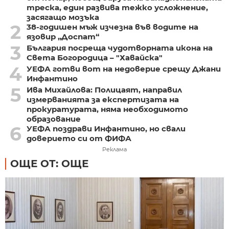
треска, един развива тежко усложнение,
засягащо мозъка
2
38-годишен мъж изчезна във водите на
язовир „Доспат“
3
България посреща чудотворната икона на
Света Богородица – "Хавайска"
4
УЕФА готви вот на недоверие срещу Джани
Инфантино
5
Ива Михайлова: Полицаят, направил
измерванията за експертизата на
прокуратурата, няма необходимото
образование
6
УЕФА поздрави Инфантино, но свали
доверието си от ФИФА
Реклама
ОЩЕ ОТ: ОЩЕ