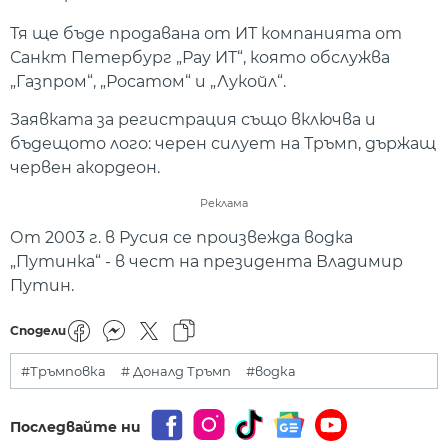
Тя ще бъде продавана от ИТ компанията от
Санкт Петербург „Рау ИТ“, която обслужва
„Газпром“, „Росатом“ и „Лукойл“.
Заявката за регистрация също включва и
бъдещото лого: черен силует на Тръмп, държащ
червен акордеон.
Реклама
От 2003 г. в Русия се произвежда водка
„Путинка“ - в чест на президента Владимир
Путин.
Сподели
#Тръмповка
# Доналд Тръмп
#водка
Последвайте ни