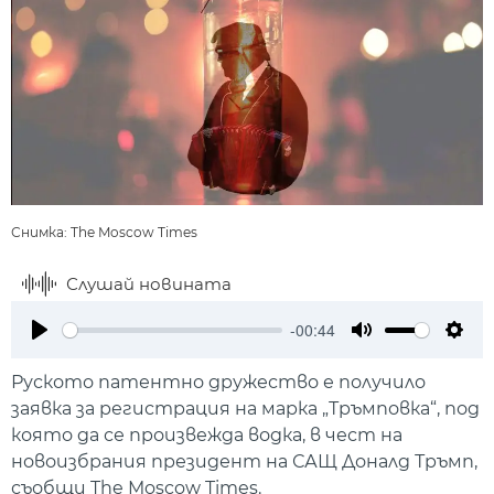
Снимка: The Moscow Times
Слушай новината
-00:44
Play
Mute
Setti
Руското патентно дружество е получило
заявка за регистрация на марка „Тръмповка“, под
която да се произвежда водка, в чест на
новоизбрания президент на САЩ Доналд Тръмп,
съобщи The Moscow Times.