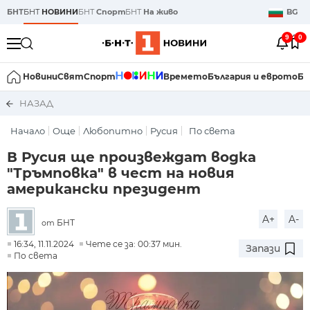
БНТ
БНТ
НОВИНИ
БНТ
Спорт
БНТ
На живо
BG
9
0
Новини
Свят
Спорт
Времето
България и еврото
Би
НАЗАД
Начало
Още
Любопитно
Русия
По света
В Русия ще произвеждат водка
"Тръмповка" в чест на новия
американски президент
A+
A-
БНТ
от
16:34, 11.11.2024
Чете се за: 00:37 мин.
Запази
По света