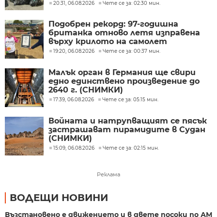
"Подуяне" и "Изгрев"
20:31, 06.08.2026
Чете се за: 02:30 мин.
Подобрен рекорд: 97-годишна
британка отново летя изправена
върху крилото на самолет
19:20, 06.08.2026
Чете се за: 00:37 мин.
Малък орган в Германия ще свири
едно единствено произведение до
2640 г. (СНИМКИ)
17:39, 06.08.2026
Чете се за: 05:15 мин.
Войната и натрупващият се пясък
застрашават пирамидите в Судан
(СНИМКИ)
15:09, 06.08.2026
Чете се за: 02:15 мин.
Реклама
ВОДЕЩИ НОВИНИ
Възстановено е движението и в двете посоки по АМ