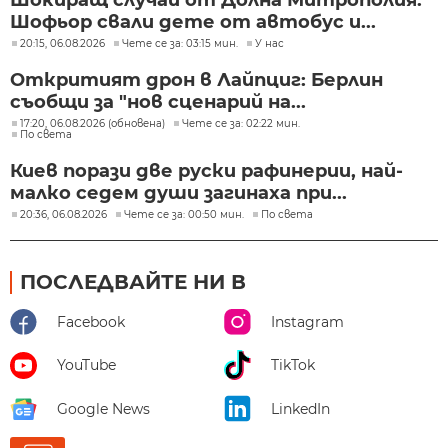
Шокиращ случай от Долна Митрополия:
Шофьор свали дете от автобус и...
20:15, 06.08.2026
Чете се за: 03:15 мин.
У нас
Откритият дрон в Лайпциг: Берлин
съобщи за "нов сценарий на...
17:20, 06.08.2026 (обновена)
Чете се за: 02:22 мин.
По света
Киев порази две руски рафинерии, най-
малко седем души загинаха при...
20:36, 06.08.2026
Чете се за: 00:50 мин.
По света
ПОСЛЕДВАЙТЕ НИ В
Facebook
Instagram
YouTube
TikTok
Google News
LinkedIn