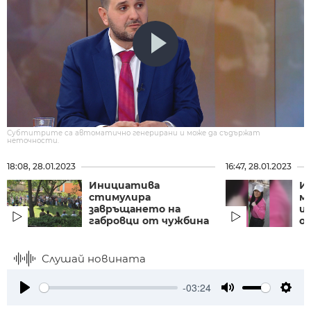
Субтитрите са автоматично генерирани и може да съдържат
неточности.
18:08, 28.01.2023
16:47, 28.01.2023
Инициатива
И
стимулира
м
завръщането на
ц
габровци от чужбина
от
Слушай новината
-03:24
Play
Mute
Setti