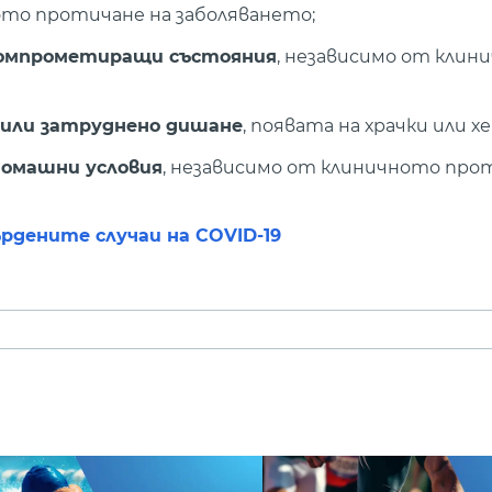
ото протичане на заболяването;
окомпрометиращи състояния
, независимо от клин
 или затруднено дишане
, появата на храчки или 
 домашни условия
, независимо от клиничното про
ърдените случаи на COVID-19