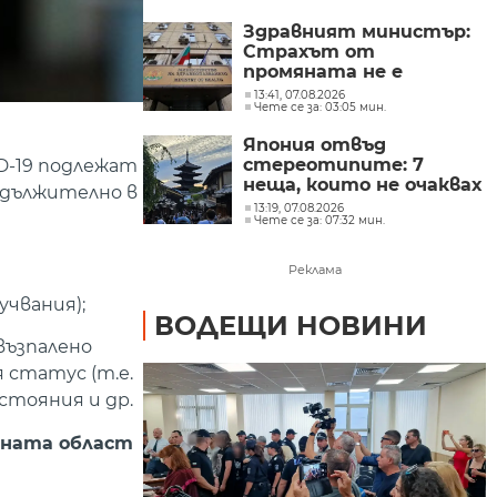
Здравният министър:
Страхът от
промяната не е
излекувал нито един
13:41, 07.08.2026
Чете се за: 03:05 мин.
пациент
Япония отвъд
стереотипите: 7
D-19 подлежат
неща, които не очаквах
задължително в
(СНИМКИ)
13:19, 07.08.2026
Чете се за: 07:32 мин.
Реклама
чвания);
ВОДЕЩИ НОВИНИ
възпалено
 статус (т.е.
стояния и др.
тната област