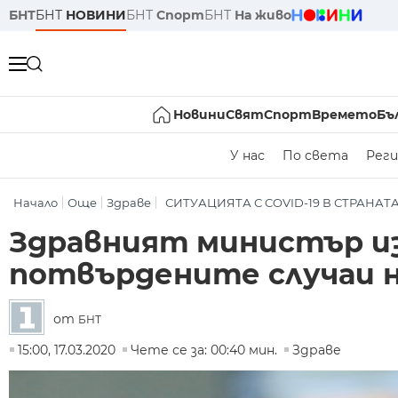
БНТ
БНТ
НОВИНИ
БНТ
Спорт
БНТ
На живо
Новини
Свят
Спорт
Времето
Бъ
У нас
По света
Реги
Начало
Още
Здраве
СИТУАЦИЯТА С COVID-19 В СТРАНАТ
Здравният министър изд
потвърдените случаи н
от
БНТ
15:00, 17.03.2020
Чете се за: 00:40 мин.
Здраве