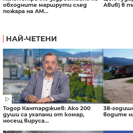
обходните маршрути след
Авив) в п
пожара на АМ...
НАЙ-ЧЕТЕНИ
Тодор Кантарджиев: Ако 200
38-годиш
души са ухапани от комар,
водите н
носещ вируса...