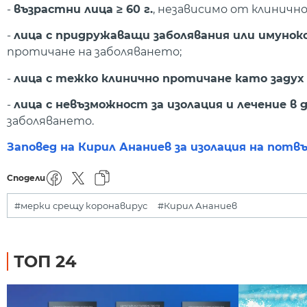
-
възрастни лица ≥ 60 г.
, независимо от клиничн
-
лица с придружаващи заболявания или имун
протичане на заболяването;
-
лица с тежко клинично протичане като задух
-
лица с невъзможност за изолация и лечение в
заболяването.
Заповед на Кирил Ананиев за изолация на потв
Сподели
#мерки срещу коронавирус
#Кирил Ананиев
ТОП 24