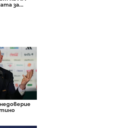
та за...
 недоверие
нтино