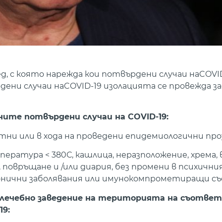
, с която нарежда кои потвърдени случаи наCOVI
рдени случаи наCOVID-19 изолацията се провежда 
ните потвърдени случаи на COVID-19:
и или в хода на проведени епидемиологични проу
ература < 380С, кашлица, неразположение, хрема, 
повръщане и /или диария, без промени в психичния
ронични заболявания или имунокомпрометиращи съ
в лечебно заведение на територията на съотве
9: