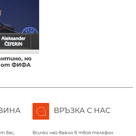
нтино, но
и от ФИФА
ВИНА
ВРЪЗКА С НАС
т вас,
Всичко най-важно в твоя телефон