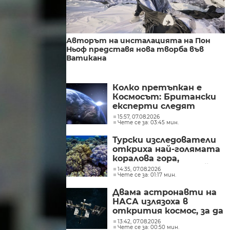
Авторът на инсталацията на Пон
Ньоф представя нова творба във
Ватикана
Колко претъпкан е
Космосът: Британски
експерти следят
хиляди опасни
15:57, 07.08.2026
Чете се за: 03:45 мин.
отпадъци в орбита
Турски изследователи
откриха най-голямата
коралова гора,
установявана в Егейско
14:35, 07.08.2026
Чете се за: 01:17 мин.
море
Двама астронавти на
НАСА излязоха в
открития космос, за да
подготвят монтажа
13:42, 07.08.2026
Чете се за: 00:50 мин.
на слънчеви батерии