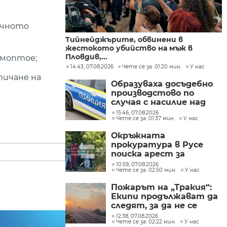
ичното
Тийнейджърите, обвинени в
жестокото убийство на мъж в
Пловдив,...
хемоптое;
14:43, 07.08.2026
Чете се за: 01:20 мин.
У нас
тичане на
Образуваха досъдебно
производстово по
случая с насилие над
дете в Радомир
15:46, 07.08.2026
Чете се за: 01:37 мин.
У нас
Окръжната
прокуратура в Русе
поиска арест за
петима от
10:59, 07.08.2026
Чете се за: 02:50 мин.
У нас
участниците в
групите, свързани с
Пожарът на „Тракия“:
разбитата
Екипи продължават да
лаборатория за
следят, за да не се
фентанил
разпространява
12:38, 07.08.2026
Чете се за: 02:22 мин.
У нас
огънят