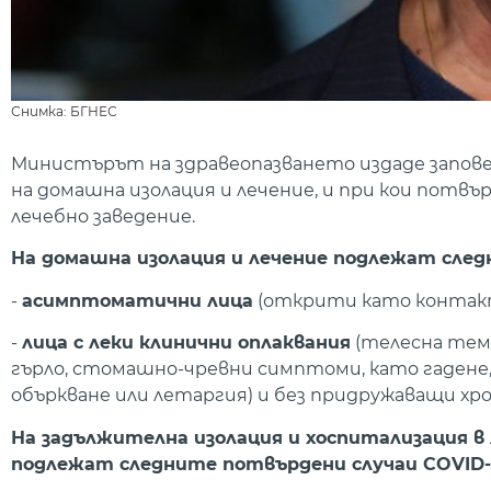
Снимка: БГНЕС
Министърът на здравеопазването издаде заповед
на домашна изолация и лечение, и при кои потвъ
лечебно заведение.
На домашна изолация и лечение подлежат след
-
асимптоматични лица
(открити като контактн
-
лица с леки клинични оплаквания
(телесна темп
гърло, стомашно-чревни симптоми, като гадене, 
объркване или летаргия) и без придружаващи х
На задължителна изолация и хоспитализация 
подлежат следните потвърдени случаи COVID-1