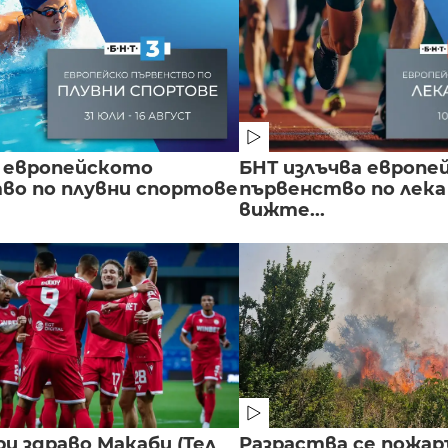
 европейското
БНТ излъчва европе
во по плувни спортове
първенство по лека
вижте...
и здраво Макаби (Тел
Разраства се пожар