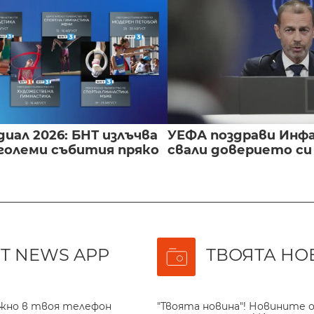
иал 2026: БНТ излъчва
УЕФА поздрави Инфа
големи събития пряко
свали доверието с
T NEWS APP
ТВОЯТА НО
ажно в твоя телефон
"Твоята новина"! Новините о