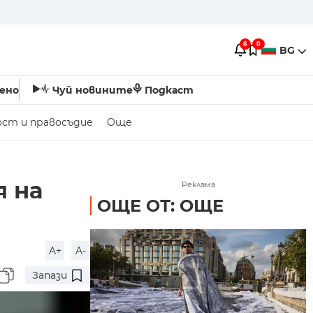
6
0
BG
ено
Чуй новините
Подкаст
ост и правосъдие
Още
я на
Реклама
ОЩЕ ОТ: ОЩЕ
A+
A-
Запази