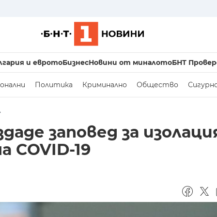
лгария и еврото
Бизнес
Новини от миналото
БНТ Провер
онални
Политика
Криминално
Общество
Сигурн
А
аде заповед за изолаци
а COVID-19