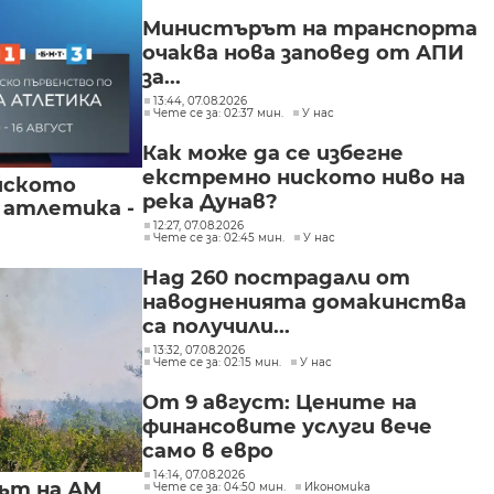
Министърът на транспорта
очаква нова заповед от АПИ
за...
13:44, 07.08.2026
Чете се за: 02:37 мин.
У нас
Как може да се избегне
екстремно ниското ниво на
йското
река Дунав?
 атлетика -
12:27, 07.08.2026
Чете се за: 02:45 мин.
У нас
Над 260 пострадали от
наводненията домакинства
са получили...
13:32, 07.08.2026
Чете се за: 02:15 мин.
У нас
От 9 август: Цените на
финансовите услуги вече
само в евро
14:14, 07.08.2026
ът на АМ
Чете се за: 04:50 мин.
Икономика