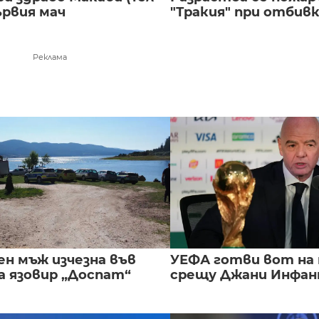
ървия мач
"Тракия" при отбивка
Реклама
ен мъж изчезна във
УЕФА готви вот на
а язовир „Доспат“
срещу Джани Инфа