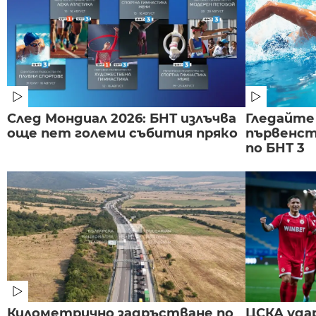
След Мондиал 2026: БНТ излъчва
Гледайте
още пет големи събития пряко
първенст
по БНТ 3
Километрично задръстване по
ЦСКА удар