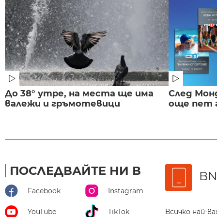
До 38° утре, на места ще има
След Монд
валежи и гръмотевици
още пет 
ПОСЛЕДВАЙТЕ НИ В
BN
Facebook
Instagram
Всичко най-в
YouTube
TikTok