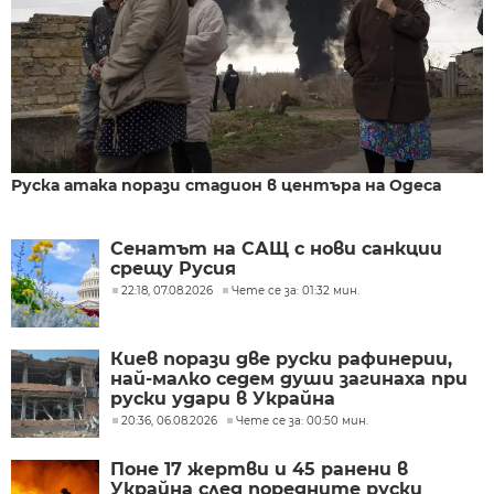
Руска атака порази стадион в центъра на Одеса
Сенатът на САЩ с нови санкции
срещу Русия
22:18, 07.08.2026
Чете се за: 01:32 мин.
Киев порази две руски рафинерии,
най-малко седем души загинаха при
руски удари в Украйна
20:36, 06.08.2026
Чете се за: 00:50 мин.
Поне 17 жертви и 45 ранени в
Украйна след поредните руски