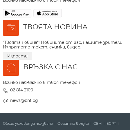
Всичко най-важно в твоя телефон
ТВОЯТА НОВИНА
"Твоята новина"! Новините от вас, нашите зрители!
Изпратете текст, снимки, видео.
Изпрати
ВРЪЗКА С НАС
Всичко най-важно в твоя телефон
02 814 2100
news@bnt.bg
Общи условия за ползване
Обратна връзка
СЕМ
ECPT