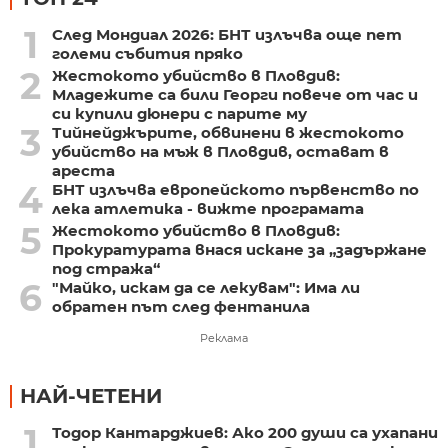
1
След Мондиал 2026: БНТ излъчва още пет
големи събития пряко
2
Жестокото убийство в Пловдив:
Младежите са били Георги повече от час и
си купили дюнери с парите му
3
Тийнейджърите, обвинени в жестокото
убийство на мъж в Пловдив, остават в
ареста
4
БНТ излъчва европейското първенство по
лека атлетика - вижте програмата
5
Жестокото убийство в Пловдив:
Прокуратурата внася искане за „задържане
под стража“
6
"Майко, искам да се лекувам": Има ли
обратен път след фентанила
Реклама
НАЙ-ЧЕТЕНИ
1
Тодор Кантарджиев: Ако 200 души са ухапани