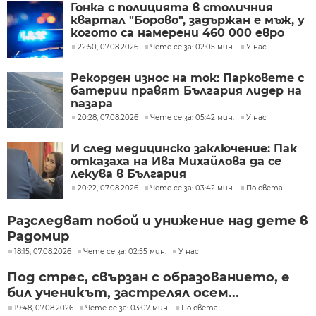
Гонка с полицията в столичния
квартал "Борово", задържан е мъж, у
когото са намерени 460 000 евро
22:50, 07.08.2026
Чете се за: 02:05 мин.
У нас
Рекорден износ на ток: Парковете с
батерии правят България лидер на
пазара
20:28, 07.08.2026
Чете се за: 05:42 мин.
У нас
И след медицинско заключение: Пак
отказаха на Ива Михайлова да се
лекува в България
20:22, 07.08.2026
Чете се за: 03:42 мин.
По света
Разследват побой и унижение над дете в
Радомир
18:15, 07.08.2026
Чете се за: 02:55 мин.
У нас
Под стрес, свързан с образованието, е
бил ученикът, застрелял осем...
19:48, 07.08.2026
Чете се за: 03:07 мин.
По света