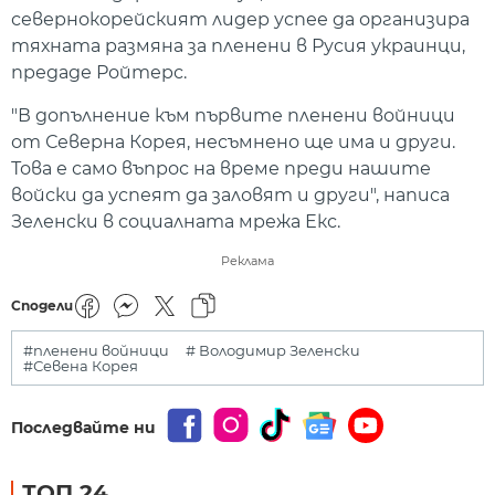
севернокорейският лидер успее да организира
тяхната размяна за пленени в Русия украинци,
предаде Ройтерс.
"В допълнение към първите пленени войници
от Северна Корея, несъмнено ще има и други.
Това е само въпрос на време преди нашите
войски да успеят да заловят и други", написа
Зеленски в социалната мрежа Екс.
Реклама
Сподели
#пленени войници
# Володимир Зеленски
#Севена Корея
Последвайте ни
ТОП 24