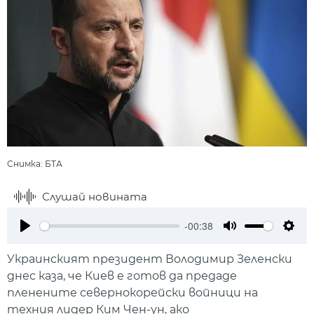
Снимка: БТА
Слушай новината
-00:38
Play
Mute
Setti
Украинският президент Володимир Зеленски
днес каза, че Киев е готов да предаде
пленените севернокорейски войници на
техния лидер Ким Чен-ун, ако