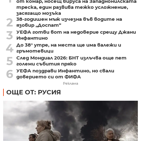
от комар, носещ вируса на Западнонилската
треска, един развива тежко усложнение,
засягащо мозъка
2
38-годишен мъж изчезна във водите на
язовир „Доспат“
3
УЕФА готви вот на недоверие срещу Джани
Инфантино
4
До 38° утре, на места ще има валежи и
гръмотевици
5
След Мондиал 2026: БНТ излъчва още пет
големи събития пряко
6
УЕФА поздрави Инфантино, но свали
доверието си от ФИФА
Реклама
ОЩЕ ОТ: РУСИЯ