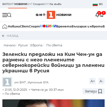
БНТ
БНТ
НОВИНИ
БНТ
Спорт
БНТ
На живо
BG
0
0
Новини
Свят
Спорт
Времето
България и еврото
Би
НАЗАД
Начало
Русия
Европа
По света
Зеленски предложи на Ким Чен-ун да
размени с него пленените
севернокорейски войници за пленени
украинци в Русия
A+
A-
БНТ
от
, Източник: БТА
21:05, 12.01.2025
Чете се за: 00:37 мин.
Запази
По света