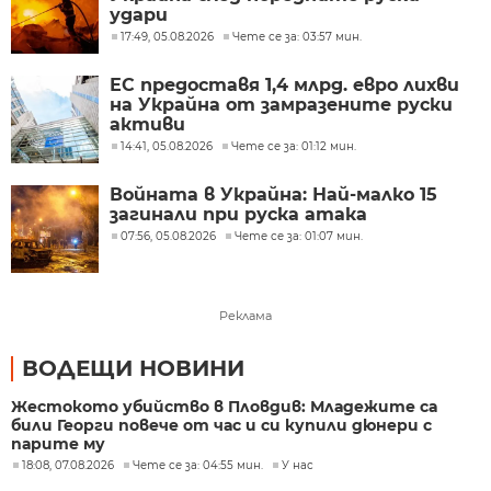
удари
17:49, 05.08.2026
Чете се за: 03:57 мин.
ЕС предоставя 1,4 млрд. евро лихви
на Украйна от замразените руски
активи
14:41, 05.08.2026
Чете се за: 01:12 мин.
Войната в Украйна: Най-малко 15
загинали при руска атака
07:56, 05.08.2026
Чете се за: 01:07 мин.
Реклама
ВОДЕЩИ НОВИНИ
Жестокото убийство в Пловдив: Младежите са
били Георги повече от час и си купили дюнери с
парите му
18:08, 07.08.2026
Чете се за: 04:55 мин.
У нас