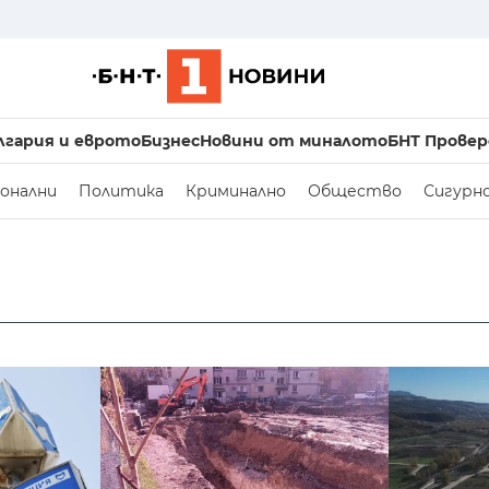
лгария и еврото
Бизнес
Новини от миналото
БНТ Провер
онални
Политика
Криминално
Общество
Сигурн