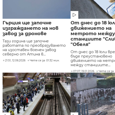
Гърция ще започне
От днес до 18 юл
изграждането на нов
движението на
завод за дронове
метрото между
станциите "Сли
Тази година ще започне
"Обеля"
работата по преобразуването
на изоставен военен завод
От днес до 18 юли вр
северно от Атина в...
бъде преустановено
движението на метр
21:51, 12.06.2026
Чете се за: 01:32 мин.
между станциите...
07:07, 19.01.2026
Чете се за: