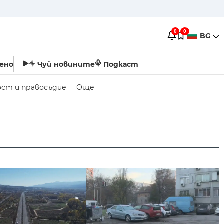
0
0
BG
ено
Чуй новините
Подкаст
ост и правосъдие
Още