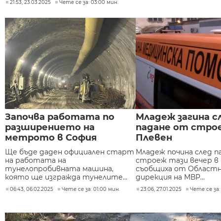
21:53, 23.03.2025
Чете се за: 03:00 мин.
Започва работата по
Младеж загина с
разширението на
падане от стро
метрото в София
Плевен
Ще бъде даден официален старт
Младеж почина след п
на работата на
строеж тази вечер в 
тунелопробивната машина,
съобщиха от Област
която ще изгражда тунелите...
дирекция на МВР...
06:43, 06.02.2025
Чете се за: 01:00 мин.
23:06, 27.01.2025
Чете се за: