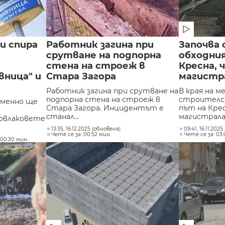
и спира
Работник загина при
Започва
срутване на подпорна
обходни
стена на строеж в
Кресна, 
вница" и
Стара Загора
магистр
Работник загина при срутване на
В края на м
подпорна стена на строеж в
строителс
еменно ще
Стара Загора. Инцидентът е
път на Кре
станал...
магистрала.
овлаковете
13:35, 16.12.2025 (обновена)
09:41, 16.11.202
Чете се за: 00:52 мин.
Чете се за: 03:
 00:30 мин.