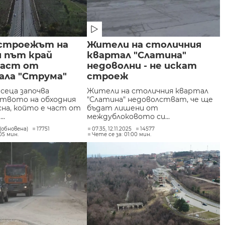
 строежът на
Жители на столичния
я път край
квартал "Слатина"
част от
недоволни - не искат
ала "Струма"
строеж
есеца започва
Жители на столичния квартал
твото на обходния
"Слатина" недоволстват, че ще
сна, който е част от
бъдат лишени от
..
междублоковото си...
5 (обновена)
17751
07:35, 12.11.2025
14577
05 мин.
Чете се за: 01:00 мин.