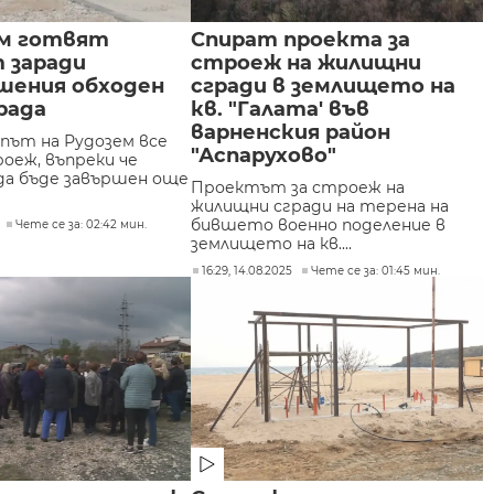
ем готвят
Спират проекта за
 заради
строеж на жилищни
шения обходен
сгради в землището на
рада
кв. "Галата' във
варненския район
път на Рудозем все
"Аспарухово"
роеж, въпреки че
а бъде завършен още
Проектът за строеж на
жилищни сгради на терена на
бившето военно поделение в
Чете се за: 02:42 мин.
землището на кв....
16:29, 14.08.2025
Чете се за: 01:45 мин.