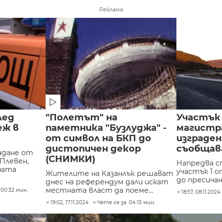
Реклама
лед
"Полетът" на
Участък 
еж в
паметника "Бузлуджа" -
магистра
от символ на БКП до
изграден
дистопичен декор
съобщав
адане от
(СНИМКИ)
Плевен,
Напредва 
ната
участък 1 о
Жителите на Казанлък решават
до пресичан
днес на референдум дали искат
местната власт да поеме...
 00:32 мин.
18:57, 08.11.2024
19:02, 17.11.2024
Чете се за: 04:15 мин.