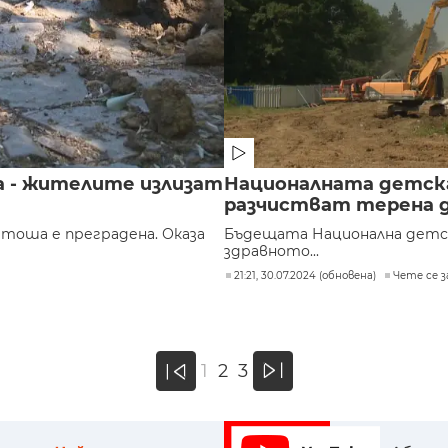
 - жителите излизат
Националната детска 
разчистват терена 
тоша е преградена. Оказа
Бъдещата Национална детска
здравното...
21:21, 30.07.2024 (обновена)
Чете се за
»
1
2
3
«