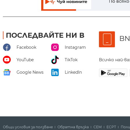
ПОСЛЕДВАЙТЕ НИ В
BN
Facebook
Instagram
Всичко най-в
YouTube
TikTok
Google News
LinkedIn
Общи условия за ползване
Обратна връзка
СЕМ
ECPT
Поли