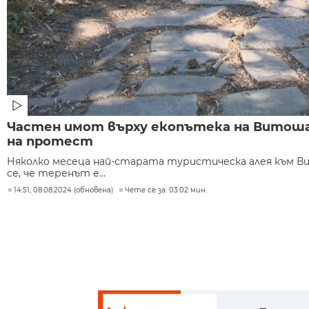
Частен имот върху екопътека на Витоша
на протест
Няколко месеца най-старата туристическа алея към Ви
се, че теренът е...
14:51, 08.08.2024 (обновена)
Чете се за: 03:02 мин.