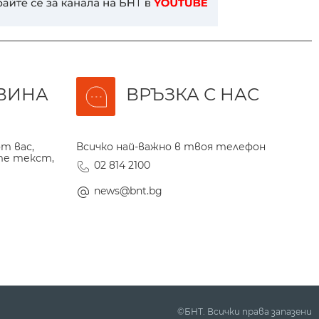
ВИНА
ВРЪЗКА С НАС
т вас,
Всичко най-важно в твоя телефон
те текст,
02 814 2100
news@bnt.bg
©БНТ. Всички права запазени