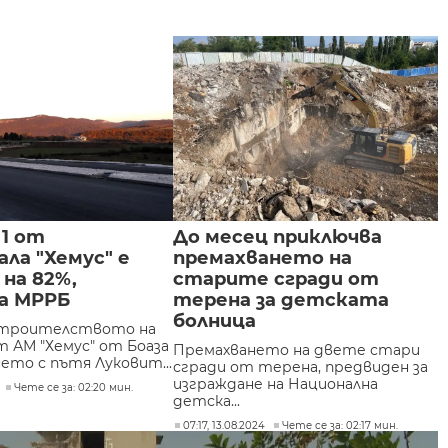
1 от
До месец приключва
ла "Хемус" е
премахването на
 на 82%,
старите сгради от
а МРРБ
терена за детската
болница
строителството на
т АМ "Хемус" от Боаза
Премахването на двете стари
ето с пътя Луковит...
сгради от терена, предвиден за
изграждане на Национална
Чете се за: 02:20 мин.
детска...
07:17, 13.08.2024
Чете се за: 02:17 мин.