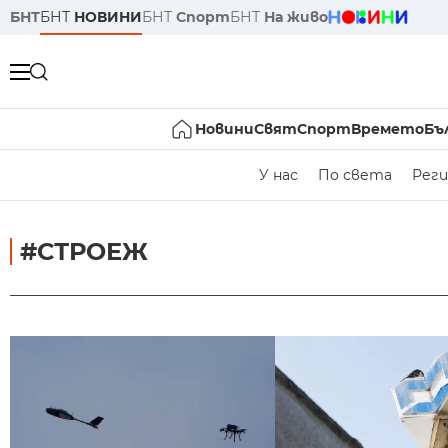
БНТ
БНТ
НОВИНИ
БНТ
Спорт
БНТ
На живо
Новини
Свят
Спорт
Времето
Бъ
У нас
По света
Реги
#СТРОЕЖ