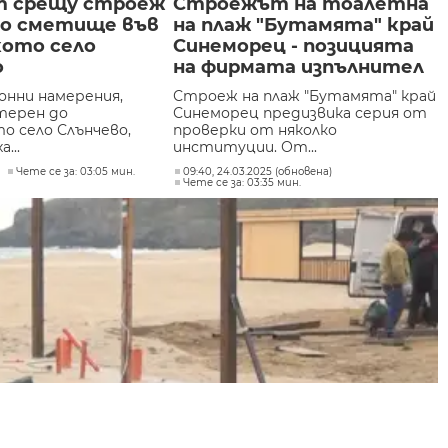
 срещу строеж
Строежът на тоалетна
но сметище във
на плаж "Бутамята" край
кото село
Синеморец - позицията
о
на фирмата изпълнител
нни намерения,
Строеж на плаж "Бутамята" край
 терен до
Синеморец предизвика серия от
о село Слънчево,
проверки от няколко
...
институции. От...
Чете се за: 03:05 мин.
09:40, 24.03.2025 (обновена)
Чете се за: 03:35 мин.