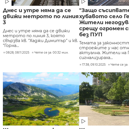
Днес и утре няма да се
"Защо съсипват
движи метрото по линия
хубавото село Ге
3
Жители негоду
срещу огромен 
Днес и утре няма да се движи
без ПУП
метрото по линия 3, която
свързва кв. "Хаджи Димитър" и кв.
Темата за законностт
"Горна...
строежите у нас отн
актуална. Жители на 
08:28, 08.11.2025
Чете се за: 00:32 мин.
сигнализираха...
17:38, 09.10.2025
Чете се за: