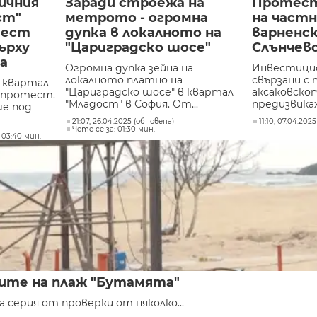
ичния
Заради строежа на
Протест
ст"
метрото - огромна
на част
тест
дупка в локалното на
варненс
ърху
"Цариградско шосе"
Слънчев
а
Огромна дупка зейна на
Инвестицио
локалното платно на
свързани с
 квартал
"Цариградско шосе" в квартал
аксаковскот
а протест.
"Младост" в София. От...
предизвикаха
е под
21:07, 26.04.2025 (обновена)
11:10, 07.04.2025
Чете се за: 01:30 мин.
 03:40 мин.
ите на плаж "Бутамята"
серия от проверки от няколко...