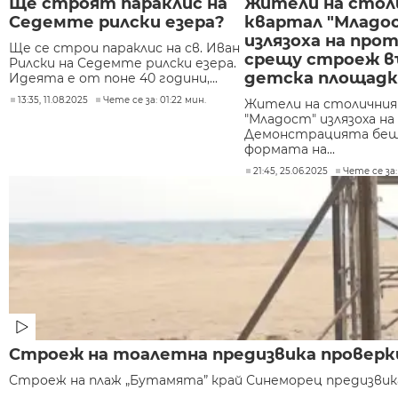
Ще строят параклис на
Жители на стол
Седемте рилски езера?
квартал "Младо
излязоха на про
Ще се строи параклис на св. Иван
срещу строеж в
Рилски на Седемте рилски езера.
детска площадк
Идеята е от поне 40 години,...
13:35, 11.08.2025
Чете се за: 01:22 мин.
Жители на столичния
"Младост" излязоха н
Демонстрацията беш
формата на...
21:45, 25.06.2025
Чете се за:
Строеж на тоалетна предизвика проверк
Строеж на плаж „Бутамята” край Синеморец предизвика 