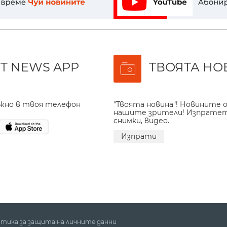
T NEWS APP
ТВОЯТА НО
ажно в твоя телефон
"Твоята новина"! Новините о
нашите зрители! Изпрате
снимки, видео.
Изпрати
тика за защита на личните данни