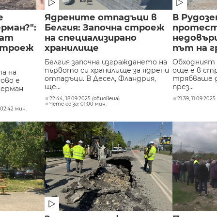
е
Ядрените отпадъци в
В Рудоз
рман?":
Белгия: Започна строеж
протест
ват
на специализирано
недовър
строеж
хранилище
път на г
Белгия започна изграждането на
Обходният 
първото си хранилище за ядрени
още е в ст
а на
отпадъци. В Десел, Фландрия,
трябваше д
ово е
ще...
през...
Герман
22:44, 18.09.2025 (обновена)
21:39, 11.09.2025
Чете се за: 01:00 мин.
 02:42 мин.