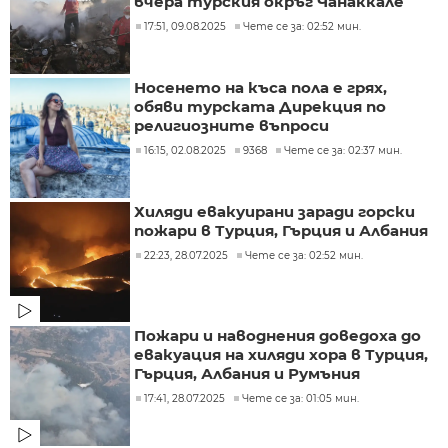
вчера турския окръг Чанаккале
17:51, 09.08.2025
Чете се за: 02:52 мин.
Носенето на къса пола е грях,
обяви турската Дирекция по
религиозните въпроси
16:15, 02.08.2025
9368
Чете се за: 02:37 мин.
Хиляди евакуирани заради горски
пожари в Турция, Гърция и Албания
22:23, 28.07.2025
Чете се за: 02:52 мин.
Пожари и наводнения доведоха до
евакуация на хиляди хора в Турция,
Гърция, Албания и Румъния
17:41, 28.07.2025
Чете се за: 01:05 мин.