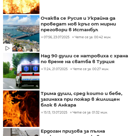
Очаква се Русия и Украйна да
проведат нов кръг от мирни
преговори в Истанбул
07:56, 23.07.2025
Чете се за: 00:42 мин.
Над 90 души се натровиха с храна
по време на сватба в Турция
11:24, 21.07.2025
Чете се за: 00:27 мин.
Трима души, сред които и бебе,
загинаха при пожар в жилищен
блок в Анкара
15:13, 13.07.2025
Чете се за: 01:32 мин.
Ердоган призова за пълна