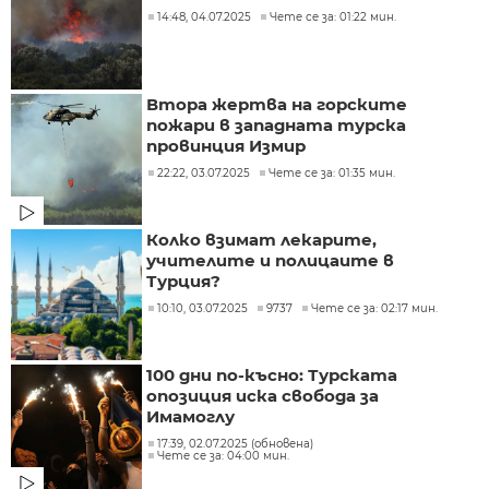
14:48, 04.07.2025
Чете се за: 01:22 мин.
Втора жертва на горските
пожари в западната турска
провинция Измир
22:22, 03.07.2025
Чете се за: 01:35 мин.
Колко взимат лекарите,
учителите и полицаите в
Турция?
10:10, 03.07.2025
9737
Чете се за: 02:17 мин.
100 дни по-късно: Турската
опозиция иска свобода за
Имамоглу
17:39, 02.07.2025 (обновена)
Чете се за: 04:00 мин.