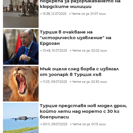
подкрепа за разоръжаването на
кюрдските милиции
15:38, 12.07.2025
Чете се за: 01:07 мин.
Турция в очакване на
"историческо изявление" на
Ердоган
13:48, 10.07.2025
Чете се за: 02:02 мин.
Мъж оцеля след борба с избягал
от зоопарк в Турция лъв
11:03, 09.07.2025
Чете се за: 02:30 мин.
Турция представя нов модел дрон,
който лети над морето с 30 кг
боеприпаси
00:11, 09.07.2025
Чете се за: 01:15 мин.