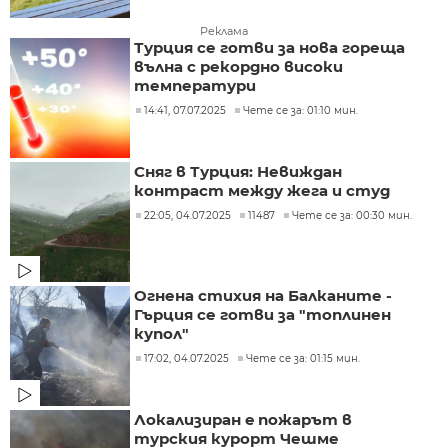
Реклама
Турция се готви за нова гореща
вълна с рекордно високи
температури
14:41, 07.07.2025
Чете се за: 01:10 мин.
Сняг в Турция: Невиждан
контраст между жега и студ
22:05, 04.07.2025
11487
Чете се за: 00:30 мин.
Огнена стихия на Балканите -
Гърция се готви за "топлинен
купол"
17:02, 04.07.2025
Чете се за: 01:15 мин.
Локализиран e пожарът в
турския курорт Чешме