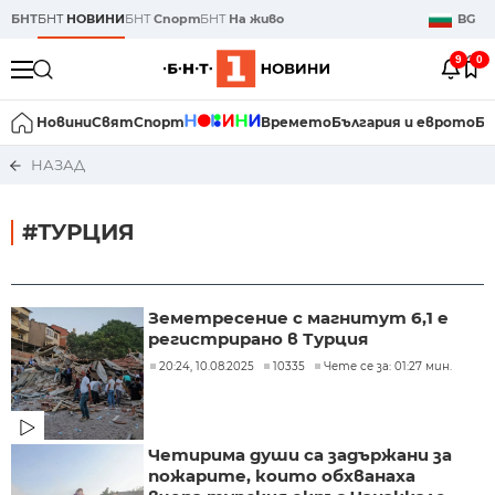
БНТ
БНТ
НОВИНИ
БНТ
Спорт
БНТ
На живо
BG
9
0
Новини
Свят
Спорт
Времето
България и еврото
Би
НАЗАД
#ТУРЦИЯ
Земетресение с магнитут 6,1 е
регистрирано в Турция
20:24, 10.08.2025
10335
Чете се за: 01:27 мин.
Четирима души са задържани за
пожарите, които обхванаха