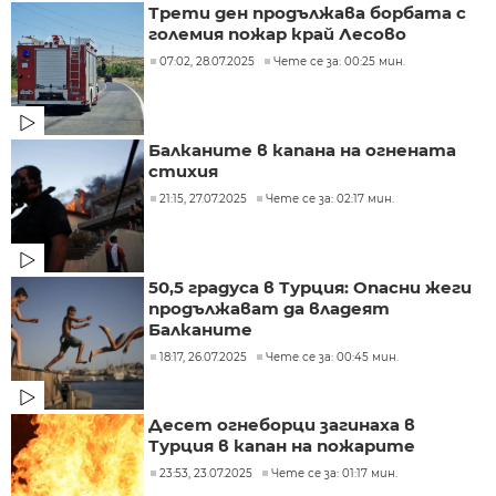
Трети ден продължава борбата с
големия пожар край Лесово
07:02, 28.07.2025
Чете се за: 00:25 мин.
Балканите в капана на огнената
стихия
21:15, 27.07.2025
Чете се за: 02:17 мин.
50,5 градуса в Турция: Опасни жеги
продължават да владеят
Балканите
18:17, 26.07.2025
Чете се за: 00:45 мин.
Десет огнеборци загинаха в
Турция в капан на пожарите
23:53, 23.07.2025
Чете се за: 01:17 мин.