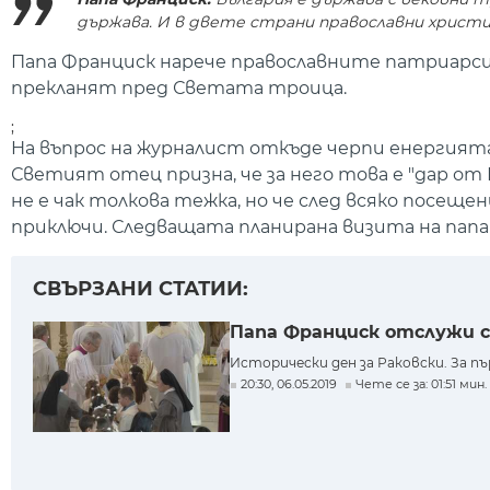
държава. И в двете страни православни христи
Папа Франциск нарече православните патриарси 
прекланят пред Светата троица.
;
На въпрос на журналист откъде черпи енергията
Светият отец призна, че за него това е "дар от
не е чак толкова тежка, но че след всяко посеще
приключи. Следващата планирана визита на папа 
СВЪРЗАНИ СТАТИИ:
Папа Франциск отслужи с
Исторически ден за Раковски. За пъ
20:30, 06.05.2019
Чете се за: 01:51 мин.