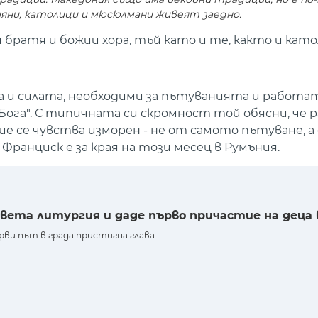
яни, католици и мюсюлмани живеят заедно.
братя и божии хора, тъй като и те, както и като
 и силата, необходими за пътуванията и работат
 Бога". С типичната си скромност той обясни, че
ние се чувства изморен - не от самото пътуване, а
Франциск е за края на този месец в Румъния.
вета литургия и даде първо причастие на деца 
рви път в града пристигна глава...