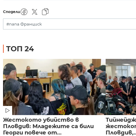
Сподели
#папа Франциск
ТОП 24
Жестокото убийство в
Тийнейдж
Пловдив: Младежите са били
жестокот
Георги повече от...
Пловдив,..