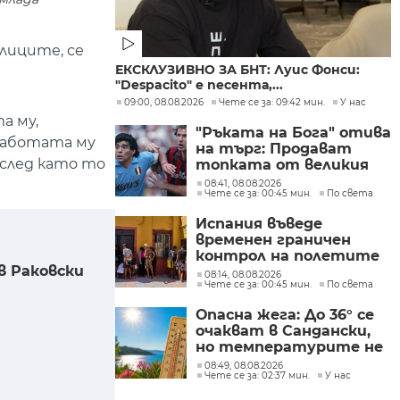
лиците, се
ЕКСКЛУЗИВНО ЗА БНТ: Луис Фонси:
"Despacito" е песента,...
09:00, 08.08.2026
Чете се за: 09:42 мин.
У нас
а му,
"Ръката на Бога" отива
 работата му
на търг: Продават
 след като то
топката от великия
гол на Марадона
08:41, 08.08.2026
Чете се за: 00:45 мин.
По света
Испания въведе
временен граничен
контрол на полетите
в Раковски
и корабите
08:14, 08.08.2026
Чете се за: 00:45 мин.
По света
пристигащи от
Италия
Опасна жега: До 36° се
очакват в Сандански,
но температурите не
са рекордни
08:49, 08.08.2026
Чете се за: 02:37 мин.
У нас