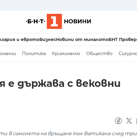
лгария и еврото
Бизнес
Новини от миналото
БНТ Провер
онални
Политика
Криминално
Общество
Сигурн
я е държава с вековни
сти в самолета на връщане към Ватикана след т