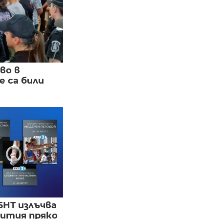
во в
 са били
БНТ излъчва
бития пряко