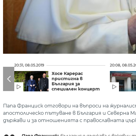
20:31, 08.05.2019
20:08, 08.05.2
Хосе Карерас
пристигна в
България за
специален концерт
Папа Франциск отговори на въпроси на журнали
апостолическо пътуване в България и Северна 
държави и за отношенията с православната църк
Папа Франциск:
България е държава с вековни т