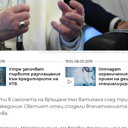
Субтитрите са автоматично генерирани и може да 
019
19:51, 08.05.2019
Утре започват
Отпадат
първите разплащания
ограничения
към кредиторите на
прием на дец
КТБ
специализира
сти в самолета на връщане към Ватикана след т
Македония. Светият отец сподели впечатленията 
ва.
радиции. Македония също има вековни традиции, но е по