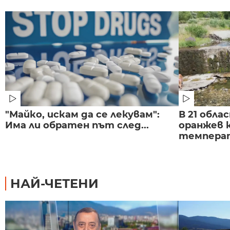
"Майко, искам да се лекувам":
В 21 обла
Има ли обратен път след...
оранжев к
темпера
НАЙ-ЧЕТЕНИ