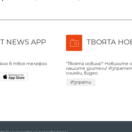
T NEWS APP
ТВОЯТА НО
ажно в твоя телефон
"Твоята новина"! Новините о
нашите зрители! Изпрате
снимки, видео.
Изпрати
тика за защита на личните данни