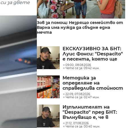
си за двете
Зов за помощ: Незрящо семейство от
Варна има нужда да сбъдне една
мечта
ЕКСКЛУЗИВНО ЗА БНТ:
Луис Фонси: "Despacito"
е песента, която ще
изпълнявам до края на
09:00, 08.08.2026
Чете се за: 09:42 мин.
живота си
Методика за
определяне на
справедлива стойност
на основни храни е
22:09, 07.08.2026
Чете се за: 02:47 мин.
публикуван за
обществено обсъждане
Изпълнителят на
"Despacito" пред БНТ:
Вълнуващо е, че в
България хората пеят
21:12, 07.08.2026
Чете се за: 00:40 мин.
и танцуват на моите