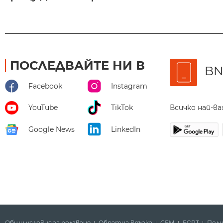
ПОСЛЕДВАЙТЕ НИ В
BN
Facebook
Instagram
Всичко най-в
YouTube
TikTok
Google News
LinkedIn
Общи условия за ползване
Обратна връзка
СЕМ
ECPT
Поли