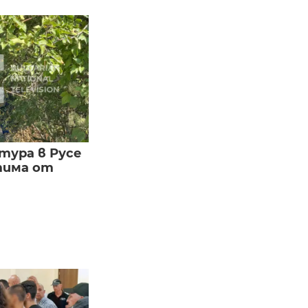
тура в Русе
тима от