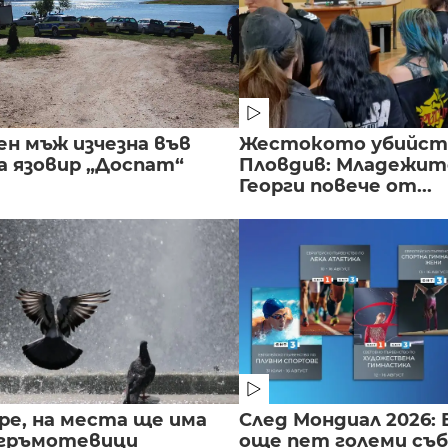
ен мъж изчезна във
Жестокото убийст
а язовир „Доспат“
Пловдив: Младежите
Георги повече от...
ре, на места ще има
След Мондиал 2026: 
 гръмотевици
още пет големи съ