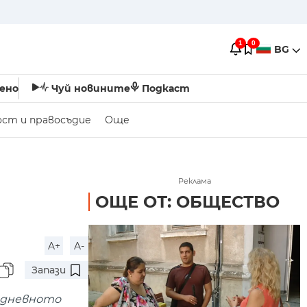
1
0
BG
ено
Чуй новините
Подкаст
ост и правосъдие
Още
Реклама
ОЩЕ ОТ: ОБЩЕСТВО
A+
A-
Запази
ридневното