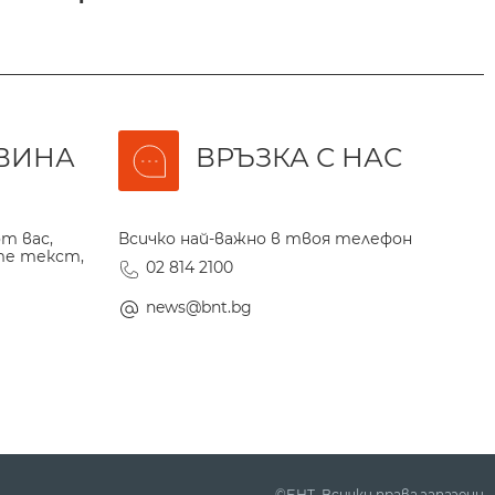
ВИНА
ВРЪЗКА С НАС
т вас,
Всичко най-важно в твоя телефон
те текст,
02 814 2100
news@bnt.bg
©БНТ. Всички права запазени