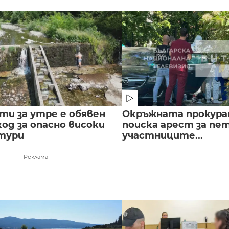
сти за утре е обявен
Окръжната прокура
од за опасно високи
поиска арест за пе
тури
участниците...
Реклама