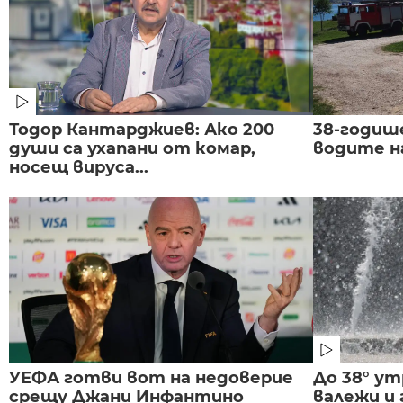
Тодор Кантарджиев: Ако 200
38-годиш
души са ухапани от комар,
водите н
носещ вируса...
УЕФА готви вот на недоверие
До 38° ут
срещу Джани Инфантино
валежи и