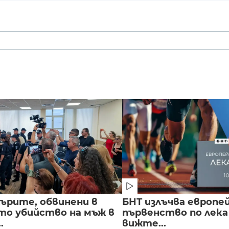
ърите, обвинени в
БНТ излъчва европе
о убийство на мъж в
първенство по лека
.
вижте...