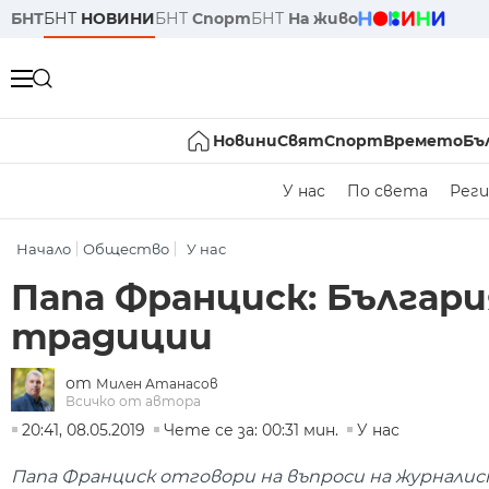
БНТ
БНТ
НОВИНИ
БНТ
Спорт
БНТ
На живо
Новини
Свят
Спорт
Времето
Бъ
У нас
По света
Реги
Начало
Общество
У нас
Папа Франциск: Българи
традиции
от
Милен Атанасов
Всичко от автора
20:41, 08.05.2019
Чете се за: 00:31 мин.
У нас
Папа Франциск отговори на въпроси на журнали