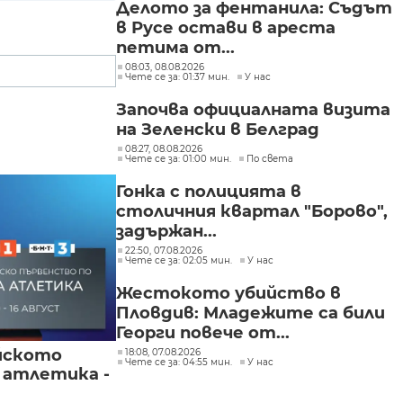
Делото за фентанила: Съдът
в Русе остави в ареста
петима от...
08:03, 08.08.2026
Чете се за: 01:37 мин.
У нас
Започва официалната визита
на Зеленски в Белград
08:27, 08.08.2026
Чете се за: 01:00 мин.
По света
Гонка с полицията в
столичния квартал "Борово",
задържан...
22:50, 07.08.2026
Чете се за: 02:05 мин.
У нас
Жестокото убийство в
Пловдив: Младежите са били
Георги повече от...
йското
18:08, 07.08.2026
Чете се за: 04:55 мин.
У нас
 атлетика -