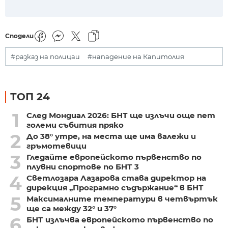
Сподели
#разказ на полицаи
#нападение на Капитолия
ТОП 24
1
След Мондиал 2026: БНТ ще излъчи още пет
големи събития пряко
2
До 38° утре, на места ще има валежи и
гръмотевици
3
Гледайте европейското първенство по
плувни спортове по БНТ 3
4
Светлозара Лазарова става директор на
дирекция „Програмно съдържание“ в БНТ
5
Максималните температури в четвъртък
ще са между 32° и 37°
6
БНТ излъчва европейското първенство по