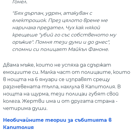
Гонел.
"Бях дърпан, удрян, атакуван с
електрошок. През цялото време ме
наричаха предател. Чух как някой
крещеше "убий го със собственото му
оръжие". Помня тези думи и до днес",
спомни си полицаят Майкъл Фаноне.
Двама мъже, които не успяха да сдържат
емоциите си. Малка част от полицаите, които
в нощта на 6 януари се изправят срещу
разгневената тълпа, нахлула в Капитолия. В
нощта на щурма, тези полицаи губят свой
колега. Жертви има и от другата страна -
четирима души.
Необичайните теории за събитията в
Капитолия