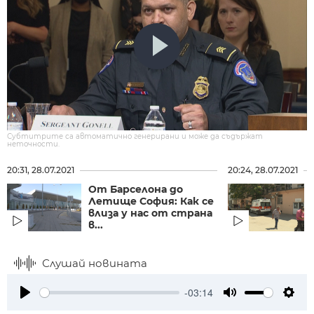
Субтитрите са автоматично генерирани и може да съдържат
неточности.
20:31, 28.07.2021
20:24, 28.07.2021
От Барселона до
Летище София: Как се
влиза у нас от страна
в...
Слушай новината
-03:14
Play
Mute
Setti